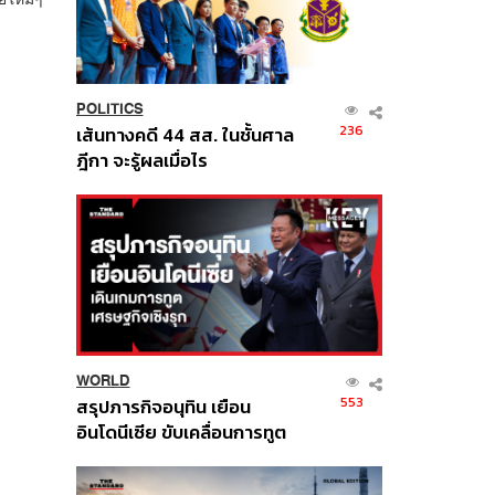
POLITICS
236
เส้นทางคดี 44 สส. ในชั้นศาล
ฎีกา จะรู้ผลเมื่อไร
WORLD
553
สรุปภารกิจอนุทิน เยือน
อินโดนีเซีย ขับเคลื่อนการทูต
เศรษฐกิจเชิงรุก ประกาศหุ้น
ส่วนยุทธศาสตร์ไทย –