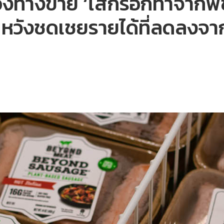
องทางขาย ‘ไส้กรอกทำจากพืช
 หวังชดเชยรายได้ที่ลดลงจา