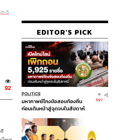
-in-5
EDITOR'S PICK
92
POLITICS
597
มหากาพย์โกงข้อสอบท้องถิ่น
ก่อนเดินหน้าสู่จุดจบในสัปดาห์
นี้
ยี
ยใหม่ๆ