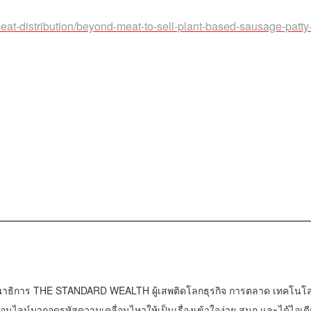
eat-distribution/beyond-meat-to-sell-plant-based-sausage-patty
าธิการ THE STANDARD WEALTH ผู้เสพติดโลกธุรกิจ การตลาด เทคโนโล
น์มาถอดรหัสความเคลื่อนไหวให้เป็นเรื่องเข้าใจง่าย สนุก และได้ไอเดี