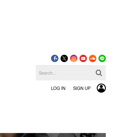
LOG IN
SIGN UP