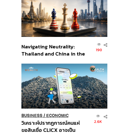
อินโดนีเซีย
Navigating Neutrality:
190
Thailand and China in the
Age of a New Global
Order
BUSINESS
/
ECONOMIC
2.6K
วิเคราะห์ปรากฏการณ์คนแห่
ขอสินเชื่อ CLICX อาจเป็น
เพียงยอดภูเขาน้ำแข็ง ของ