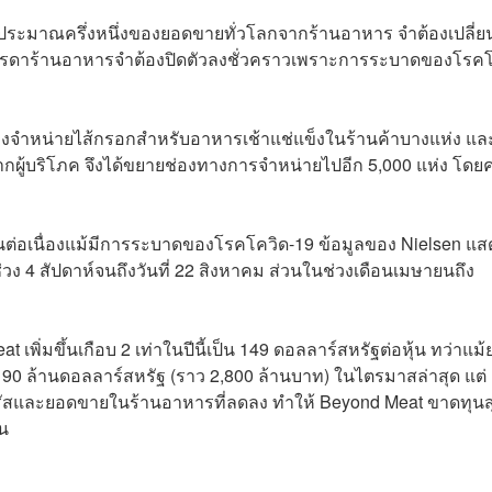
ขายประมาณครึ่งหนึ่งของยอดขายทั่วโลกจากร้านอาหาร จำต้องเปลี่ย
่บรรดาร้านอาหารจำต้องปิดตัวลงชั่วคราวเพราะการระบาดของโรค
งจำหน่ายไส้กรอกสำหรับอาหารเช้าแช่แข็งในร้านค้าบางแห่ง แล
กผู้บริโภค จึงได้ขยายช่องทางการจำหน่ายไปอีก 5,000 แห่ง โดย
า
ึ้นต่อเนื่องแม้มีการระบาดของโรคโควิด-19 ข้อมูลของ Nielsen แส
ช่วง 4 สัปดาห์จนถึงวันที่ 22 สิงหาคม ส่วนในช่วงเดือนเมษายนถึง
at เพิ่มขึ้นเกือบ 2 เท่าในปีนี้เป็น 149 ดอลลาร์สหรัฐต่อหุ้น ทว่าแม
าณ 90 ล้านดอลลาร์สหรัฐ (ราว 2,800 ล้านบาท) ในไตรมาสล่าสุด แต่
ไวรัสและยอดขายในร้านอาหารที่ลดลง ทำให้ Beyond Meat ขาดทุนส
ัน