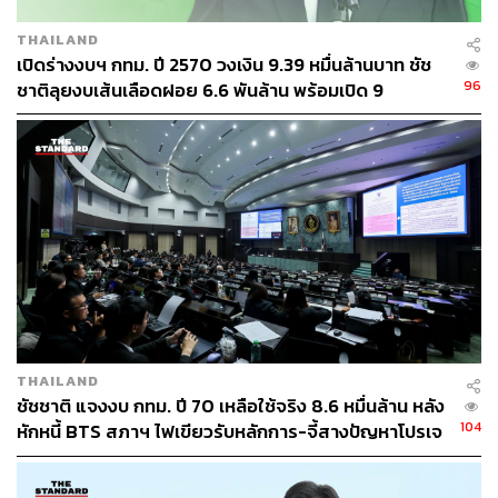
THAILAND
เปิดร่างงบฯ กทม. ปี 2570 วงเงิน 9.39 หมื่นล้านบาท ชัช
96
ชาติลุยงบเส้นเลือดฝอย 6.6 พันล้าน พร้อมเปิด 9
ยุทธศาสตร์พัฒนาเมือง
THAILAND
ชัชชาติ แจงงบ กทม. ปี 70 เหลือใช้จริง 8.6 หมื่นล้าน หลัง
104
หักหนี้ BTS สภาฯ ไฟเขียวรับหลักการ-จี้สางปัญหาโปรเจ
กต์ล่าช้า