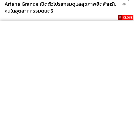
Ariana Grande เปิดตัวโปรแกรมดูแลสุขภาพจิตสำหรับ
...
คนในอุตสาหกรรมดนตรี
News
Wealth
Pop
Podcast
Video
Now
Opinion
Careers
Events
Privacy
About
Contact
Policy
FOR
ADVERTISING
MEMBERSHIP