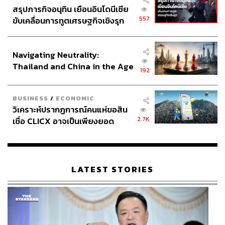
สรุปภารกิจอนุทิน เยือนอินโดนีเซีย
557
ขับเคลื่อนการทูตเศรษฐกิจเชิงรุก
ประกาศหุ้นส่วนยุทธศาสตร์ไทย –
อินโดนีเซีย
Navigating Neutrality:
Thailand and China in the Age
192
of a New Global Order
BUSINESS
/
ECONOMIC
วิเคราะห์ปรากฏการณ์คนแห่ขอสิน
2.7K
เชื่อ CLICX อาจเป็นเพียงยอด
ภูเขาน้ำแข็ง ของปัญหาหนี้ครัว
เรือนไทยที่ถูกซุกไว้
LATEST STORIES