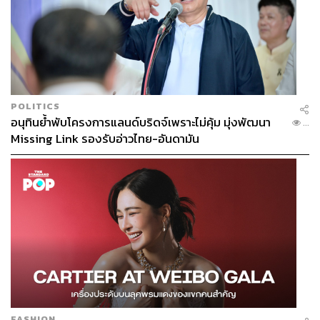
POLITICS
อนุทินย้ำพับโครงการแลนด์บริดจ์เพราะไม่คุ้ม มุ่งพัฒนา
...
Missing Link รองรับอ่าวไทย-อันดามัน
FASHION