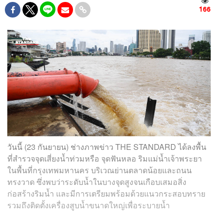
166
วันนี้ (23 กันยายน) ช่างภาพข่าว THE STANDARD ได้ลงพื้น
ที่สำรวจจุดเสี่ยงน้ำท่วมหรือ จุดฟันหลอ ริมแม่น้ำเจ้าพระยา
ในพื้นที่กรุงเทพมหานคร บริเวณย่านตลาดน้อยและถนน
ทรงวาด ซึ่งพบว่าระดับน้ำในบางจุดสูงจนเกือบเสมอสิ่ง
ก่อสร้างริมน้ำ และมีการเตรียมพร้อมด้วยแนวกระสอบทราย
รวมถึงติดตั้งเครื่องสูบน้ำขนาดใหญ่เพื่อระบายน้ำ