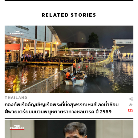
ผู้ว่าฯ ชัชชาติกล่าวปิดท้ายว่า สถานการณ์โดยรวมของ กทม.
RELATED STORIES
ยังไม่น่าเป็นห่วง และได้ขอเป็นกำลังใจให้กับจังหวัดอื่น ๆ ที่
กำลังเผชิญกับอุทกภัย โดยย้ำว่ายังเหลืออีกประมาณ 40 วัน
ก่อนสิ้นสุดฤดูฝน ซึ่ง กทม. จะไม่ประมาทและยังคงเฝ้าระวัง
สถานการณ์อย่างต่อเนื่อง
TAGS:
แม่น้ำเจ้าพระยา
น้ำท่วม
กรุงเทพมหานคร
ถนนทรงวาด
THAILAND
กองทัพเรืออัญเชิญเรือพระที่นั่งสุพรรณหงส์ ลงน้ำซ้อม
125
ฝีพายเตรียมขบวนพยุหยาตราทางชลมารค ปี 2569
166