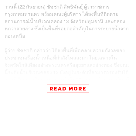
วานนี้ (22 กันยายน) ชัชชาติ สิทธิพันธุ์ ผู้ว่าราชการ
กรุงเทพมหานคร พร้อมคณะผู้บริหาร ได้ลงพื้นที่ติดตาม
สถานการณ์น้ำบริเวณคลอง 13 จังหวัดปทุมธานี และคลอง
หกวาสายล่าง ซึ่งเป็นพื้นที่รอยต่อสำคัญในการระบายน้ำจาก
ตอนเหนือ
ผู้ว่าฯ ชัชชาติ กล่าวว่า ได้ลงพื้นที่เพื่อคลายความกังวลของ
ประชาชนเรื่องน้ำเหนือที่กำลังไหลลงมา โดยเฉพาะใน
จังหวัดใกล้เคียงอย่างพระนครศรีอยุธยาและอ่างทอง ซึ่งขณะ
นี้ระดับน้ำบริเวณคลอง 13 ยังอยู่ในระดับที่สามารถรองรับได้
และมีศักยภาพในการระบายน้ำถึง 80 ลูกบาศก์เมตรต่อวินาที
แต่ปัจจุบันระบายอยู่ที่ 47 ลูกบาศก์เมตรต่อวินาทีเท่านั้น
READ MORE
มาตรการหลักคือจะไม่ให้น้ำเหนือไหลลงมารวมกับน้ำฝนใน
พื้นที่ชุมชน แต่จะเน้นการสูบน้ำออกทางจังหวัดนครนายก
เป็นหลัก นอกจากนี้ยังได้ทำงานร่วมกับกรมชลประทานอย่าง
ใกล้ชิด เพื่อบริหารจัดการน้ำไม่ให้ไหลเข้าสู่พื้นที่กรุงเทพฯ
โดยตรง