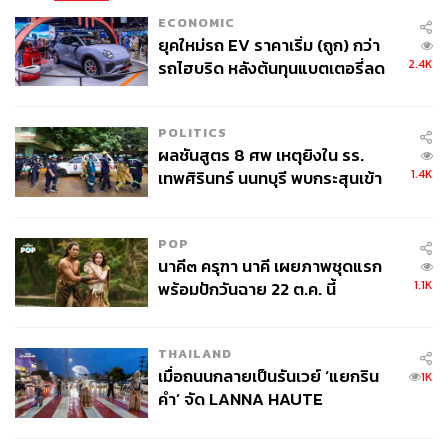
ECONOMIC
ยุคใหม่รถ EV ราคาเริ่ม (ถูก) กว่า
2.4K
รถไฮบริด หลังต้นทุนแบตเตอรี่ลด
ลง - จีนแห่บุกตลาดเกิดใหม่
POLITICS
ผลชันสูตร 8 ศพ เหตุยิงใน รร.
1.4K
เทพศิรินทร์ นนทบุรี พบกระสุนเข้า
จุดสำคัญ ‘ศีรษะ-หน้าอก’ ครูถูกยิง
4 นัด จากระยะไกล
POP
นาคี๓ ครุฑา นาคี เผยภาพชุดแรก
1.1K
พร้อมปักวันฉาย 22 ต.ค. นี้
THAILAND
เมื่อถนนกลายเป็นรันเวย์ ‘แยกริน
1K
คำ’ จัด LANNA HAUTE
COUTURE กลางสายฝน