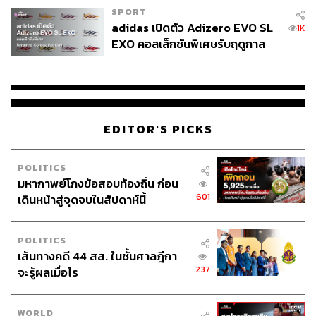
SPORT
adidas เปิดตัว Adizero EVO SL
1K
EXO คอลเล็กชันพิเศษรับฤดูกาล
College Football
EDITOR'S PICKS
POLITICS
มหากาพย์โกงข้อสอบท้องถิ่น ก่อน
601
เดินหน้าสู่จุดจบในสัปดาห์นี้
POLITICS
เส้นทางคดี 44 สส. ในชั้นศาลฎีกา
237
จะรู้ผลเมื่อไร
WORLD