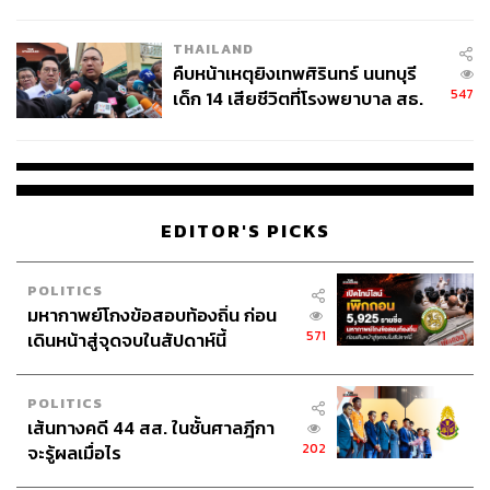
สอบปมขโมยปืนปู่ก่อเหตุ
แต่ละหน่วยงานเป็นองค์กรอิสระจะไปกำหนดว่าจะต้องตอบ
มาภายในกี่วันไม่ได้ และเมื่อตรวจสอบเรียบร้อยแล้วจะส่ง
THAILAND
กลับมาที่เลขาธิการคณะรัฐมนตรี ก่อนจะส่งต่อให้เลขา
คืบหน้าเหตุยิงเทพศิรินทร์ นนทบุรี
กฤษฎีกา ซึ่งคาดว่าน่าจะใช้เวลาประมาณ 1 สัปดาห์
547
เด็ก 14 เสียชีวิตที่โรงพยาบาล สธ.
ยืนยันครูเสียชีวิต 5 ราย เจ็บ 22
ส่วนรายชื่อรัฐมนตรีใหม่ทั้งหมดได้ยื่นไป 35 รายชื่อใช่หรือ
ราย
ไม่ อนุทินระบุ ตนยื่นรายชื่อไปเรียบร้อยแล้ว
สำหรับกระแสข่าวที่มีชื่อปกรณ์ นิลประพันธ์ เลขาธิการคณะ
EDITOR'S PICKS
กรรมการกฤษฎีกา เป็นรองนายกรัฐมนตรี อนุทินถามกลับ
ทันทีว่า ใครเห็น ก่อนที่ผู้สื่อข่าวจะตอบว่าเป็นกระแสข่าว
POLITICS
จากนั้นนายกรัฐมนตรี ระบุต่อว่า ปกติการแต่งตั้งรัฐมนตรีไม่
มหากาพย์โกงข้อสอบท้องถิ่น ก่อน
ควรเปิดเผยก่อนที่จะมีการโปรดเกล้าฯ ลงมา เพราะฉะนั้น
571
เดินหน้าสู่จุดจบในสัปดาห์นี้
ถามมาก็เป็นเรื่องที่ตอบไม่ได้
ส่วนคนที่มีปัญหาจะทำอย่างไร นายกรัฐมนตรีกล่าวว่าก็ส่ง
POLITICS
เส้นทางคดี 44 สส. ในชั้นศาลฎีกา
ชื่อบุคคลอื่น และหากมีปัญหาจริง อาจจะทำให้กระบวนการ
202
จะรู้ผลเมื่อไร
ยาวขึ้น เพราะเลขาธิการคณะรัฐมนตรีแจ้งว่า จะต้องใช้เวลา
บวกอีก 5 วัน