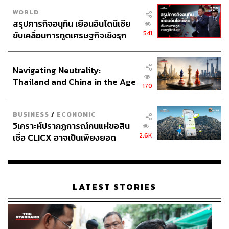
WORLD
ผู้สื่อข่าวถามย้ำว่าได้ส่งรายชื่อสำรองไปด้วยหรือไม่ อนุทิน
สรุปภารกิจอนุทิน เยือนอินโดนีเซีย
กล่าวว่าในส่วนของพรรคภูมิใจไทยได้บริหารจัดการ ส่วน
541
ขับเคลื่อนการทูตเศรษฐกิจเชิงรุก
พรรคการเมืองอื่นไปก้าวก่ายไม่ได้
ประกาศหุ้นส่วนยุทธศาสตร์ไทย –
อินโดนีเซีย
ส่วนรายชื่อสุดาวรรณ หวังศุภกิจโกศล ที่มีคดีอยู่ใน DSI
Navigating Neutrality:
อนุทิน กล่าวว่าเรื่องนี้เป็นกระบวนการที่ยังไม่สามารถเปิดเผย
Thailand and China in the Age
170
of a New Global Order
ได้
BUSINESS
/
ECONOMIC
ผู้สื่อข่าวจึงถามย้ำว่าในกรณีที่อาจมีการแจ้งข้อกล่าวหา จะ
วิเคราะห์ปรากฏการณ์คนแห่ขอสิน
ต้องมีการเพล์เซฟหรือไม่ นายกรัฐมนตรีกล่าวว่า ต่อไปแล้ว
2.6K
เชื่อ CLICX อาจเป็นเพียงยอด
ว่าต้องให้เลขาคณะกรรมการกฤษฎีกา ทำความเห็น ซึ่งเป็น
ภูเขาน้ำแข็ง ของปัญหาหนี้ครัว
ขั้นตอนที่มีกำหนดไว้อยู่แล้ว ว่าบุคคลที่จะมาดำรงตำแหน่ง
เรือนไทยที่ถูกซุกไว้
ในคณะรัฐมนตรี แต่ละคนมีคุณสมบัติอย่างไร ซึ่งก็ต้องมา
พิจารณาอีกที โดยเฉพาะที่มีข้อกังวล ต้องมาพิจารณากันอีก
LATEST STORIES
ที
ส่วนขณะนี้ได้ร่างคำแถลงนโยบายรัฐบาลต่อรัฐสภาเรียบร้อย
แล้วหรือไม่ อนุทินกล่าวว่าขณะนี้ได้มีการเชิญพรรคร่วม