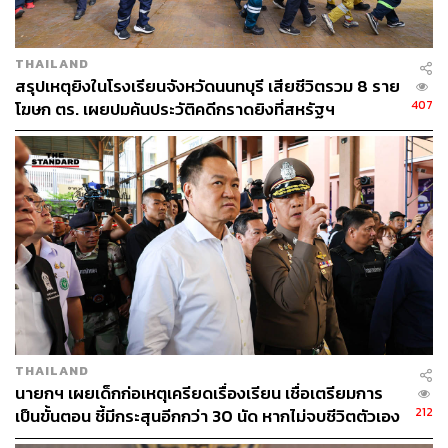
สิริพงศ์ อังคสกุลเกียรติ รัฐมนตรีช่วยว่าการกระทรวง
คมนาคม
ภัทรพงศ์ ภัทรประสิทธิ์ รัฐมนตรีช่วยว่าการกระทรวง
THAILAND
สรุปเหตุยิงในโรงเรียนจังหวัดนนทบุรี เสียชีวิตรวม 8 ราย
คมนาคม
407
โฆษก ตร. เผยปมค้นประวัติคดีกราดยิงที่สหรัฐฯ
สรรเพชญ บุญญามณี รัฐมนตรีช่วยว่าการกระทรวง
คมนาคม
ไชยชนก ชิดชอบ รัฐมนตรีว่าการกระทรวงดิจิทัลเพื่อ
เศรษฐกิจและสังคม
แนน บุญย์ธิดา สมชัย รัฐมนตรีช่วยว่าการกระทรวง
ดิจิทัลเพื่อเศรษฐกิจและสังคม
สุชาติ ชมกลิ่น รัฐมนตรีว่าการกระทรวง
ทรัพยากรธรรมชาติและสิ่งแวดล้อม
เอกนัฏ พร้อมพันธุ์ รัฐมนตรีว่าการกระทรวงพลังงาน
เจเศรษฐ์ ไทยเศรษฐ์ รัฐมนตรีช่วยว่าการกระทรวง
มหาดไทย
THAILAND
วรศิษฏ์ เลียงประสิทธิ์ รัฐมนตรีช่วยว่าการกระทรวง
นายกฯ เผยเด็กก่อเหตุเครียดเรื่องเรียน เชื่อเตรียมการ
มหาดไทย
212
เป็นขั้นตอน ชี้มีกระสุนอีกกว่า 30 นัด หากไม่จบชีวิตตัวเอง
พลพีร์ สุวรรณฉวี รัฐมนตรีช่วยว่าการกระทรวง
อาจสูญเสียเพิ่ม
มหาดไทย