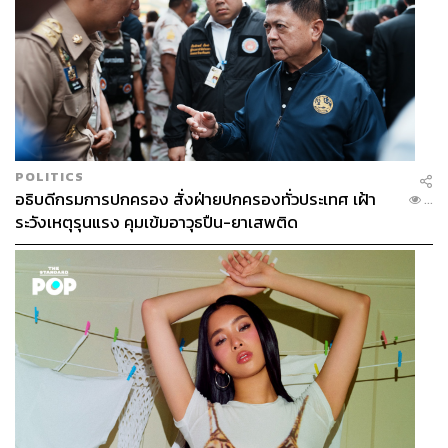
รัฐบาลมาพูดคุย ในส่วนของกระทรวงที่ดูแล มาใส่นโยบายที่
เขาตั้งใจจะทำ โดยเฉพาะนโยบายที่พรรคร่วมรัฐบาลให้
คำมั่นสัญญาว่าจะทำหากเป็นรัฐบาล ซึ่งตนก็เปิดโอกาสให้
ทุกพรรคนำเสนอ ในการประชุมร่วมกัน
ส่วนประเด็นวิกฤตตะวันออกกลางจะอยู่ในร่างแถลงนโยบาย
รัฐบาลต่อรัฐสภาหรือไม่ อนุทินกล่าวว่า ก็รวมอยู่ในนั้น
POLITICS
อธิบดีกรมการปกครอง สั่งฝ่ายปกครองทั่วประเทศ เฝ้า
...
อย่างไรก็ตาม ได้รับแจ้งว่า คณะรัฐมนตรีภายใต้การนำของ
ระวังเหตุรุนแรง คุมเข้มอาวุธปืน-ยาเสพติด
อนุทิน ในสมัยที่ 2 ได้วางกรอบแถลงนโยบายต่อรัฐสภา
ระหว่างวันที่ 8-10 เมษายน 2569 พร้อมยืนยันว่า รัฐบาลชุด
ใหม่จะเข้าบริหารราชการแผ่นดินก่อนเทศกาลสงกรานต์