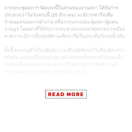
การประชุมสภาฯ นัดแรกนี้ในส่วนของงานสภา ได้รับการ
ประสานว่าในวันพรุ่งนี้ (25 มีนาคม) จะมีการหารือเพื่อ
กำหนดกรอบการทำงาน หรือวาระการประชุมสภาผู้แทน
ราษฎร โดยเท่าที่ได้รับการประสานจากหลายพรรคการเมือง
คาดว่าจะมีการยื่นญัตติด่วนเพื่อหารือในประเด็นวิกฤตน้ำมัน
ทั้งนี้ พรรคภูมิใจไทยยืนยันว่าจะยื่นญัตติด่วนในเรื่องดังกล่าว
เช่นกัน และจะมีตัวแทน สส. ของพรรคเข้าร่วมอภิปราย เพื่อ
สะท้อนข้อเสนอและแนวทางแก้ไขสถานการณ์พลังงานที่
กำลังส่งผลกระทบต่อประชาชนในวงกว้าง
นอกจากนี้ พรรคภูมิใจไทยยังได้รับหนังสือจากประธานสภาผู้
แทนราษฎร ซึ่งเข้าใจว่าเป็นหนังสือที่ส่งถึงทุกพรรคการเมือง
READ MORE
เพื่อขอความเห็นกรณีมีสมาชิกหารือในที่ประชุมเกี่ยวกับการ
จัดเลี้ยงอาหารให้ สส. โดยประเด็นนี้เคยมีการเสนอมาก่อน
แล้วโดย อาสพลธ์ สรรณ์ไตรภพ สส.ศรีสะเกษ พรรคภูมิใจ
ไทย ตั้งแต่สภาชุดที่ผ่านมา