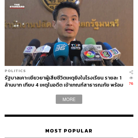
พลตำรวจตรี รุทธพล เนาวรัตน์ รัฐมนตรีว่าการ
กระทรวงยุติธรรม
จุลพันธ์ อมรวิวัฒน์ รัฐมนตรีว่าการกระทรวงแรงงาน
ซาบีดา ไทยเศรษฐ์ รัฐมนตรีว่าการกระทรวงวัฒนธรรม
ประเสริฐ จันทรรวงทอง รัฐมนตรีว่าการกระทรวง
ศึกษาธิการ
อัครนันท์ กัณณ์กิตตินันท์ รัฐมนตรีช่วยว่าการกระทรวง
ศึกษาธิการ
พัฒนา พร้อมพัฒน์ รัฐมนตรีว่าการกระทรวง
POLITICS
สาธารณสุข
รัฐบาลเคาะเยียวยาผู้เสียชีวิตเหตุยิงในโรงเรียน รายละ 1
วราวุธ ศิลปอาชา รัฐมนตรีว่าการกระทรวง
76
ล้านบาท เทียบ 4 เหตุในอดีต เข้าเกณฑ์สาธารณภัย พร้อม
อุตสาหกรรม
เร่งจ่ายโดยเร็ว
MORE
ส่งรายชื่อ ครม. สอบประวัติเรียบร้อยแล้ว
ขณะที่ความเคลื่อนไหวการจัดตั้งรัฐบาลนั้น นายกรัฐมนตรี
MOST POPULAR
กล่าวว่า ได้กำชับให้ สส. ทุกคนให้ความสำคัญกับงานสภาผู้