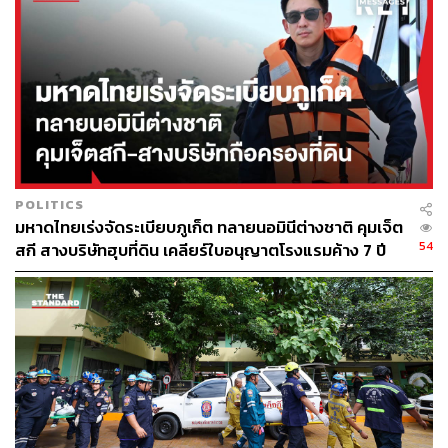
ศุภมาส อิศรภักดี รัฐมนตรีประจำสำนักนายกรัฐมนตรี
นภินทร ศรีสรรพางค์ รัฐมนตรีประจำสำนักนายก
รัฐมนตรี
สุขสมรวย วันทนียกุล รัฐมนตรีประจำสำนักนายก
รัฐมนตรี
พลโท อดุลย์ บุญธรรมเจริญ รัฐมนตรีว่าการกระทรวง
กลาโหม
สุรศักดิ์ พันธ์เจริญวรกุล รัฐมนตรีว่าการกระทรวงการ
ท่องเที่ยวและกีฬา
POLITICS
สุดาวรรณ หวังศุภกิจโกศล
รัฐมนตรีว่าการกระทรวง
มหาดไทยเร่งจัดระเบียบภูเก็ต ทลายนอมินีต่างชาติ คุมเจ็ต
การพัฒนาสังคมและความมั่นคงของมนุษย์
54
สกี สางบริษัทฮุบที่ดิน เคลียร์ใบอนุญาตโรงแรมค้าง 7 ปี
สุริยะ จึงรุ่งเรืองกิจ รัฐมนตรีว่าการกระทรวงเกษตรและ
สหกรณ์
วัชรพล ขาวขำ รัฐมนตรีช่วยว่าการกระทรวงเกษตร
และสหกรณ์
ปิยะรัฐชย์ ติยะไพรัช รัฐมนตรีช่วยว่าการกระทรวง
เกษตรและสหกรณ์
พิพัฒน์ รัชกิจประการ รัฐมนตรีว่าการกระทรวง
คมนาคม