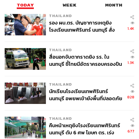
TODAY
WEEK
MONTH
แทนราษฎรอย่างเต็มที่ โดยในวันพรุ่งนี้ สส.พรรคภูมิใจไทย
จะยื่นญัตติ เกี่ยวกับเรื่องพลังงาน ซึ่งตนเอง ไม่มีเรื่องต้อง
THAILAND
เข้าไปชี้แจงต่อที่ประชุมสภาฯ แต่รัฐบาลก็พร้อมที่จะรับฟังข้อ
รอง ผบ.ตร. บัญชาการเหตุยิง
1.4K
เสนอแนะ คำแนะนำคำวิพากษ์วิจารณ์ของสมาชิกทุกฝ่าย สิ่ง
โรงเรียนเทพศิรินทร์ นนทบุรี สั่ง
ค้นหา 2 รอบยืนยันไร้คนติดค้าง พบ
ไหนทำแล้ว เกิดการปรับปรุงแก้ไขไปในทิศทางที่ดีก็ต้องรับ
ศพปู่-ย่าที่บ้านพักผู้ก่อเหตุ
ฟัง
THAILAND
สื่อนอกจับตากราดยิง รร. ใน
เมื่อถามว่าขณะนี้มีกฎหมาย อะไรที่จะเสนอผลักดันเร่งด่วน
1.3K
นนทบุรี ชี้ไทยมีอัตราครอบครองปืน
หรือไม่ อนุทินกล่าวว่ามีกฎหมายหลายฉบับที่ค้างอยู่ในสภา
สูงในระดับต้นของภูมิภาค
ชุดที่แล้ว ที่ต้องนำมาปัดฝุ่น และปรับปรุง เพื่อเสนอกลับเข้าไป
THAILAND
ส่วนไทม์ไลน์การตั้งคณะรัฐมนตรีหลังจากนี้ ขั้นตอนจะเป็น
นักเรียนโรงเรียนเทพศิรินทร์
อย่างไร อนุทินกล่าวว่า ขณะนี้รายชื่อของบุคคลที่จะได้รับ
828
นนทบุรี อพยพเข้ายังพื้นที่ปลอดภัย
การเสนอให้เป็นรัฐมนตรีได้ถูกส่งไปให้ตรวจสอบคุณสมบัติ
ชั่วคราว หลังเหตุใช้อาวุธปืนภายใน
แล้ว ว่าเป็นไปตามรัฐธรรมนูญหรือไม่ หรือมีใครที่
โรงเรียนคลี่คลาย
คุณลักษณะขัดต่อรัฐธรรมนูญ เท่าที่ทราบจากเลขาธิการ
THAILAND
คืบหน้าเหตุยิงโรงเรียนเทพศิรินทร์
คณะรัฐมนตรี ได้ส่งไปตรวจสอบ 18 หน่วยงาน
677
นนทบุรี ดับ 6 ศพ โฆษก ตร. เร่ง