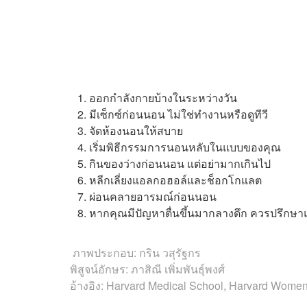
8 Tips to a Good Night’s Sleep
ออกกำลังกายบ้างในระหว่างวัน
มีเซ็กซ์ก่อนนอน ไม่ใช่ทำงานหรือดูทีวี
จัดห้องนอนให้สบาย
เริ่มพิธีกรรมการนอนหลับในแบบของคุณ
กินของว่างก่อนนอน แต่อย่ามากเกินไป
หลีกเลี่ยงแอลกอฮอล์และช็อกโกแลต
ผ่อนคลายอารมณ์ก่อนนอน
หากคุณมีปัญหาตื่นขึ้นมากลางดึก ควรปรึกษา
ภาพประกอบ: กริน วสุรัฐกร
พิสูจน์อักษร: ภาสิณี เพิ่มพันธุ์พงศ์