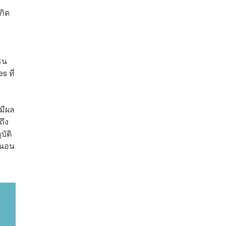
กิด
รน
 ที่
มีผล
ถึง
ัติ
านอน