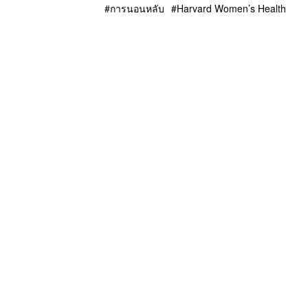
อ้างอิง: Harvard Medical School, Harvard Women
TAGS:
การนอนหลับ
Harvard Women’s Health
ABOUT THE AUTHOR
ภูริตา บุญล้อม
Beauty Editor | THE STANDARD