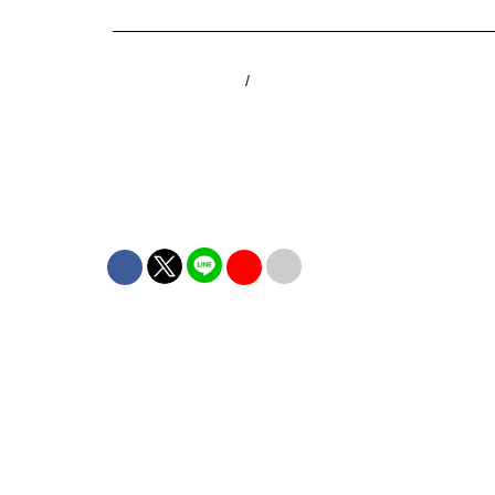
HOME
NEWS
WEALTH
POP
LIF
ABOUT
WELLNESS
POP
/
8 เคล็ดลับเพื่อการนอ
โดย
ภูริตา บุญล้อม
10.03.2021