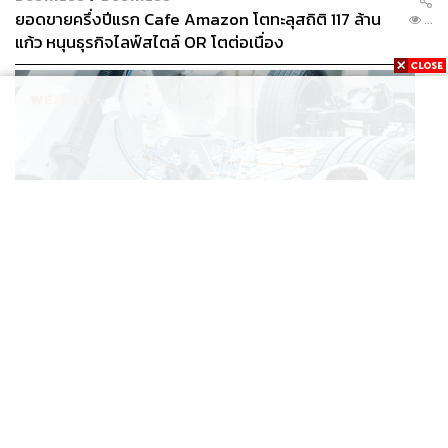
ยอดขายครึ่งปีแรก Cafe Amazon โตทะลุสถิติ 117 ล้าน
...
แก้ว หนุนธุรกิจไลฟ์สไตล์ OR โตต่อเนื่อง
BUSINESS
/
ECONOMIC
‘เอกนิติ’ เล็งงัดมาตรการใหม่ ลดภาษีสรรพสามิต หวังดึง
...
ผู้ผลิต EV มาตั้งโรงงานในไทย