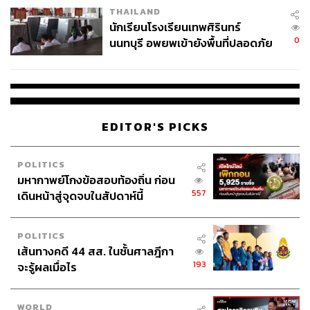
THAILAND
จ่ายหนี้-แอบระบุแบรนด์
นักเรียนโรงเรียนเทพศิรินทร์
0
นนทบุรี อพยพเข้ายังพื้นที่ปลอดภัย
ชั่วคราว หลังเหตุใช้อาวุธปืนภายใน
โรงเรียนคลี่คลาย
EDITOR'S PICKS
POLITICS
มหากาพย์โกงข้อสอบท้องถิ่น ก่อน
557
เดินหน้าสู่จุดจบในสัปดาห์นี้
POLITICS
เส้นทางคดี 44 สส. ในชั้นศาลฎีกา
193
จะรู้ผลเมื่อไร
WORLD