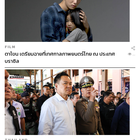
FILM
ตาโขน เตรียมฉายที่เทศกาลภาพยนตร์ไทย ณ ประเทศ
...
บราซิล
THAILAND