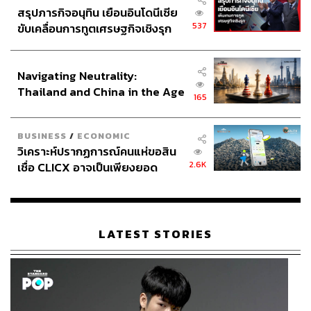
สรุปภารกิจอนุทิน เยือนอินโดนีเซีย
537
ขับเคลื่อนการทูตเศรษฐกิจเชิงรุก
ประกาศหุ้นส่วนยุทธศาสตร์ไทย –
อินโดนีเซีย
Navigating Neutrality:
Thailand and China in the Age
165
of a New Global Order
BUSINESS
/
ECONOMIC
วิเคราะห์ปรากฏการณ์คนแห่ขอสิน
2.6K
เชื่อ CLICX อาจเป็นเพียงยอด
ภูเขาน้ำแข็ง ของปัญหาหนี้ครัว
เรือนไทยที่ถูกซุกไว้
LATEST STORIES