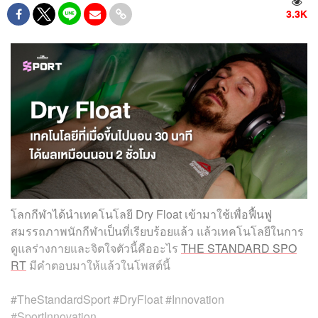
3.3K
โลกกีฬาได้นำเทคโนโลยี Dry Float เข้ามาใช้เพื่อฟื้นฟู
สมรรถภาพนักกีฬาเป็นที่เรียบร้อยแล้ว แล้วเทคโนโลยีในการ
ดูแลร่างกายและจิตใจตัวนี้คืออะไร
THE STANDARD SPO
RT
มีคำตอบมาให้แล้วในโพสต์นี้
#TheStandardSport #DryFloat #Innovation
#SportInnovation