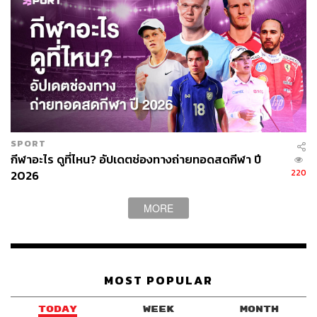
SPORT
กีฬาอะไร ดูที่ไหน? อัปเดตช่องทางถ่ายทอดสดกีฬา ปี
220
2026
MORE
TAGS:
american football
การนอนหลับ
Health Technology
นักกีฬา
การนอน
ลดความเครียด
THE STANDARD SPORT
MOST POPULAR
Dry Float
TODAY
WEEK
MONTH