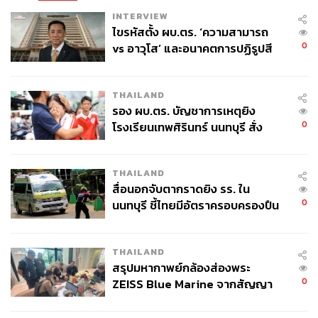
INTERVIEW
ไขรหัสตั้ง ผบ.ตร. ‘ความสามารถ
0
vs อาวุโส’ และอนาคตการปฏิรูปสี
กากี กับ พล.ต.อ. เอก อังสนานนท์
THAILAND
3.3K
รอง ผบ.ตร. บัญชาการเหตุยิง
0
โรงเรียนเทพศิรินทร์ นนทบุรี สั่ง
ค้นหา 2 รอบยืนยันไร้คนติดค้าง พบ
ABOUT THE AUTHOR
ศพปู่-ย่าที่บ้านพักผู้ก่อเหตุ
สมศักดิ์ จันทวิชชประภา
THAILAND
โปรดิวเซอร์ คอลัมนิสต์ และบรรณาธิการ ผู้
สื่อนอกจับตากราดยิง รร. ใน
หลงใหลในความตื่นเต้นของกีฬาและความ
0
นนทบุรี ชี้ไทยมีอัตราครอบครองปืน
สงบของการอ่านหนังสือเงียบๆ
สูงในระดับต้นของภูมิภาค
THAILAND
สรุปมหากาพย์กล้องส่องพระ
0
ZEISS Blue Marine จากสัญญา
ผลิต 8.3 ล้าน สู่ข้อพิพาท ‘มา
เวลล์ฯ’ ฟ้อง ‘โทน บางแค’ ผิดนัด