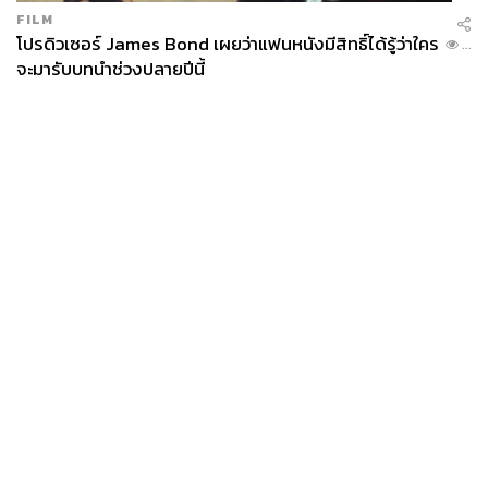
FILM
โปรดิวเซอร์ James Bond เผยว่าแฟนหนังมีสิทธิ์ได้รู้ว่าใคร
...
จะมารับบทนำช่วงปลายปีนี้
News
Wealth
Pop
Podcast
Video
Now
Opinion
Careers
Events
Privacy
About
Contact
Policy
FOR
ADVERTISING
MEMBERSHIP