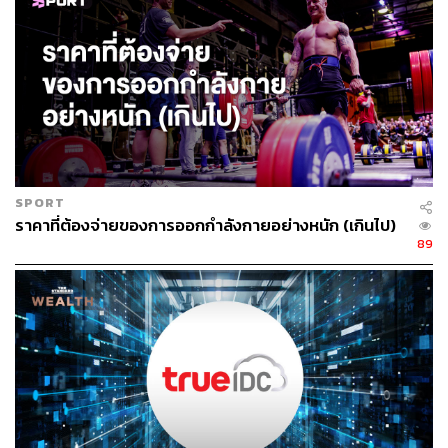
โมเดลธุรกิจที่ต่างจาก Whoop
หน้าตาของ Fitbit Air ละม้ายคล้ายกับอุปกรณ์ของ Whoop
คือเป็นสายผ้านุ่มที่มีชุดแบตเตอรี่และเซ็นเซอร์ติดอยู่ด้านล่าง
แต่ความแตกต่างใหญ่อยู่ที่โมเดลธุรกิจ Google เก็บค่า
ฮาร์ดแวร์ครั้งเดียว พร้อมค่าสมัครสมาชิก Google Health
SPORT
แบบไม่บังคับ เดือนละ 10 ดอลลาร์ (ราว 322 บาท) ขณะที่
ราคาที่ต้องจ่ายของการออกกำลังกายอย่างหนัก (เกินไป)
Whoop ไม่คิดค่าฮาร์ดแวร์ แต่เก็บค่าสมาชิกรายปี เริ่มต้นที่
89
200 ดอลลาร์ (ราว 6,436 บาท)
เมื่อเทียบกับคู่แข่งรายอื่น Fitbit Air ยังมีราคาต่ำกว่า Oura
Ring จาก Oura Health ที่เริ่มต้น 349 ดอลลาร์ (ราว 11,231
บาท) และ Apple Watch SE 3 รุ่นถูกที่สุดของ Apple ที่ 249
ดอลลาร์ (ราว 8,013 บาท) รวมถึง Pixel Watch 4 ของ
Google เองที่ราคา 349 ดอลลาร์ (ราว 11,231 บาท)