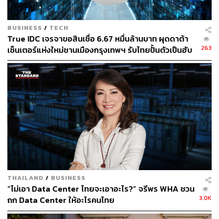
Google ยังเปิดตัว Google Health Coach โค้ชด้านฟิตเนส,
การนอน และสุขภาพแบบครบในที่เดียวที่ขับเคลื่อนด้วย
Gemini ซึ่งเปิดให้ใช้สำหรับสมาชิก Google Health Premium
BUSINESS
/
TECH
ทำหน้าที่ออกแบบโปรแกรมการออกกำลังกายเฉพาะบุคคล
True IDC เจรจาขอสินเชื่อ 6.67 หมื่นล้านบาท ผุดดาต้า
วิเคราะห์พฤติกรรมการนอน และอื่นๆ โดยจะเปิดอย่างเป็น
263
เซ็นเตอร์แห่งใหม่ชานเมืองกรุงเทพฯ รับไทยปั้นตัวเป็นฮับ
ทางการวันที่ 19 พฤษภาคม
AI ภูมิภาค
ริชิ จันทรา ผู้ดูแลธุรกิจอุปกรณ์สวมใส่และสุขภาพของ
Google ระบุในการสัมภาษณ์ว่า การเปิดตัว Fitbit Air คือจุด
เริ่มต้นการกลับมาของ Fitbit หลังเงียบหายไปหลายปี โดยเขา
มอง Fitbit เป็นแบรนด์ที่จะใช้ทำตลาดกับผู้บริโภคทั่วไป ซึ่ง
ใช้งานได้ทั้งบน iOS และ Android ส่วน Pixel Watch จะ
วางตัวให้กับกลุ่มผู้ใช้ที่ผูกพันกับ Pixel และ Android อยู่แล้ว
“เราเชื่อว่าคลื่นนวัตกรรมต่อไปของเทคโนโลยีสวมใส่ จะก้าว
ข้ามจากการให้ข้อมูลเฉยๆ ไปสู่การช่วยให้คุณตีความและ
THAILAND
/
BUSINESS
“ไม่เอา Data Center ไทยจะเอาอะไร?” จรีพร WHA ชวน
ลงมือทำตามข้อมูลเหล่านั้นได้” จันทรากล่าว
3.0K
ถก Data Center ให้อะไรคนไทย