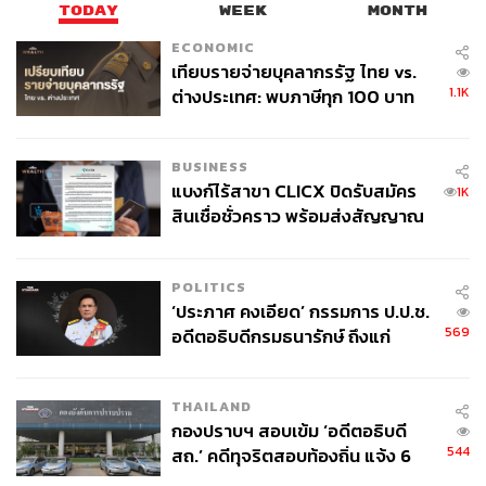
TODAY
WEEK
MONTH
10%
ECONOMIC
เทียบรายจ่ายบุคลากรรัฐ ไทย vs.
วิลล์ อาห์เหม็ด ซีอีโอของ Whoop เคยกล่าวว่า อุปกรณ์
1.1K
ต่างประเทศ: พบภาษีทุก 100 บาท
ติดตามแบบสวมใส่ตลอด 24 ชั่วโมงจะช่วยตรวจจับ “ความผิด
ของคนไทยใช้ไปกับข้าราชการเฉียด
ปกติเล็กๆ ที่ส่งผลต่อสุขภาพ” ซึ่งการตรวจสุขภาพประจำปีไม่
40 บาท
สามารถมองเห็นได้ เพราะเป็นเพียงภาพ ณ ช่วงเวลาหนึ่งโดย
BUSINESS
ปราศจากบริบท
แบงก์ไร้สาขา CLICX ปิดรับสมัคร
1K
สินเชื่อชั่วคราว พร้อมส่งสัญญาณ
เมื่อไม่มีหน้าจอ แบตเตอรี่จึงใช้พลังงานเฉพาะเซ็นเซอร์
เตือนกลุ่มกู้เงินผิดวัตถุประสงค์-ให้
ทำให้อุปกรณ์เหล่านี้ใช้งานได้นานกว่า Apple Watch มาก
ข้อมูลเท็จ เตรียมดำเนินคดีเด็ดขาด
โดย Fitbit Air ใช้งานได้ 1 สัปดาห์ Oura Ring อยู่ที่ราว 8 วัน
POLITICS
ส่วน Whoop 5.0 ใช้งานได้นานถึง 2 สัปดาห์
‘ประภาศ คงเอียด’ กรรมการ ป.ป.ช.
569
อดีตอธิบดีกรมธนารักษ์ ถึงแก่
อนิจกรรม
ฮอลลี เชลตัน ประธานเจ้าหน้าที่ฝ่ายผลิตภัณฑ์ของ Oura
กล่าวว่า “ผู้คนกำลังมองหาประโยชน์จากเทคโนโลยีสุขภาพ
THAILAND
โดยไม่ต้องถูกหน้าจออีกชิ้นดึงดูดความสนใจตลอดเวลา”
กองปราบฯ สอบเข้ม ‘อดีตอธิบดี
และเมื่อไม่มีการแจ้งเตือน ผู้ใช้สามารถเลือกเองได้ว่าจะดู
544
สถ.’ คดีทุจริตสอบท้องถิ่น แจ้ง 6
ข้อมูลบ่อยแค่ไหนก็ได้
ข้อหาหนัก จ่อชง ป.ป.ช. 12 ส.ค. นี้