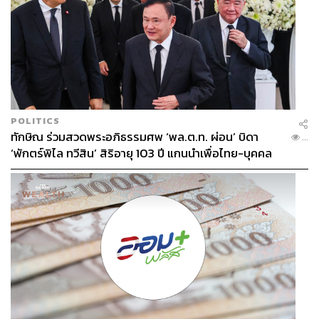
ABOUT THE AUTHOR
ถนัดกิจ จันกิเสน
Content Creator ประจำกองบรรณาธิการ
THE STANDARD WEALTH ผู้เสพติดโลก
ธุรกิจ การตลาด เทคโนโลยี และชอบสำรวจ
โลกออฟไลน์และออนไลน์มาถอดรหัสความ
เคลื่อนไหวให้เป็นเรื่องเข้าใจง่าย สนุก และได้
ไอเดียใหม่ๆ
POLITICS
ทักษิณ ร่วมสวดพระอภิธรรมศพ ‘พล.ต.ท. ผ่อน’ บิดา
...
‘พักตร์พิไล ทวีสิน’ สิริอายุ 103 ปี แกนนำเพื่อไทย-บุคคล
หลากวงการร่วมอาลัย