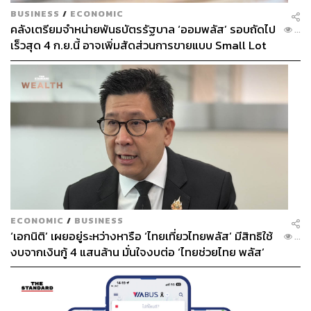
BUSINESS
/
ECONOMIC
คลังเตรียมจำหน่ายพันธบัตรรัฐบาล ‘ออมพลัส’ รอบถัดไป
...
เร็วสุด 4 ก.ย.นี้ อาจเพิ่มสัดส่วนการขายแบบ Small Lot
First มากขึ้น
ECONOMIC
/
BUSINESS
‘เอกนิติ’ เผยอยู่ระหว่างหารือ ‘ไทยเที่ยวไทยพลัส’ มีสิทธิใช้
...
งบจากเงินกู้ 4 แสนล้าน มั่นใจงบต่อ ‘ไทยช่วยไทย พลัส’
เฟส 2 มีเพียงพอ