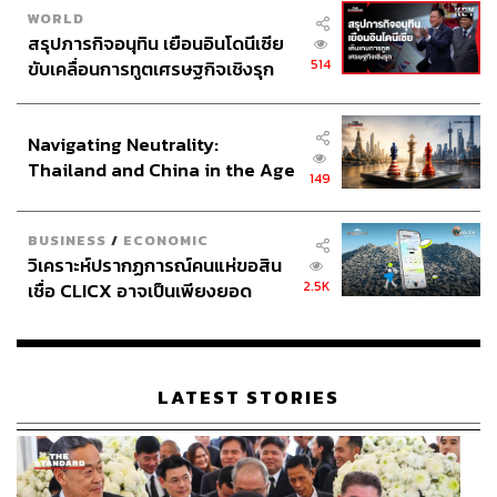
สามารถติดตาม THE STANDARD WEALTH
WORLD
สรุปภารกิจอนุทิน เยือนอินโดนีเซีย
ผ่านแอปพลิเคชันต่างๆ ที่คุณสะดวกหรือใช้งานอยู่แล้วได้เลย
514
ขับเคลื่อนการทูตเศรษฐกิจเชิงรุก
ประกาศหุ้นส่วนยุทธศาสตร์ไทย –
อินโดนีเซีย
Navigating Neutrality:
Thailand and China in the Age
149
TAGS:
สุขภาพ
Samsung
Huawei
Xiaomi
of a New Global Order
การนอนหลับ
Gemini
การออกกำลังกาย
Pixel Watch
Google
WHOOP
เทคโนโลยี
BUSINESS
/
ECONOMIC
วิเคราะห์ปรากฏการณ์คนแห่ขอสิน
2.5K
เชื่อ CLICX อาจเป็นเพียงยอด
ภูเขาน้ำแข็ง ของปัญหาหนี้ครัว
เรือนไทยที่ถูกซุกไว้
LATEST STORIES
1.8K