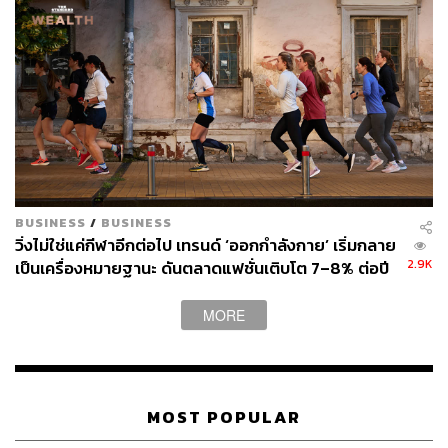
ตลาดอุปกรณ์ติดตามแบบไร้หน้าจอกำลังบูม
การเปิดตัว Fitbit Air เกิดขึ้นในจังหวะที่ตลาดอุปกรณ์ติดตาม
สุขภาพแบบไร้หน้าจอกำลังเติบโตอย่างรวดเร็ว โดย Oura ผู้
ผลิตสมาร์ตริง ระดมทุนได้มากกว่า 900 ล้านดอลลาร์ (ราว
2.89 หมื่นล้านบาท) ขณะที่ Whoop ระดมทุนได้ 575 ล้าน
ดอลลาร์ (ราว 1.85 หมื่นล้านบาท) เมื่อเดือนมีนาคม โดยทั้ง
สองบริษัทมีมูลค่ากิจการเกิน 1 หมื่นล้านดอลลาร์ (ราว 3.22
BUSINESS
/
BUSINESS
แสนล้านบาท)
วิ่งไม่ใช่แค่กีฬาอีกต่อไป เทรนด์ ‘ออกกำลังกาย’ เริ่มกลาย
2.9K
เป็นเครื่องหมายฐานะ ดันตลาดแฟชั่นเติบโต 7–8% ต่อปี
ข้อมูลจาก Circana บริษัทวิจัยตลาดระบุว่า ยอดซื้ออุปกรณ์
ติดตามฟิตเนสในสหรัฐฯ เติบโต 88% ระหว่างปี 2024-2025
MORE
โดยเฉพาะกลุ่มสมาร์ตริงที่เติบโตถึง 195%
จากข้อมูลของ IDC ในตลาดสายรัดข้อมือทั่วโลกปี 2025 พบ
ว่า Fitbit ครองส่วนแบ่งราว 6% และ Whoop 2% ขณะที่ผู้
MOST POPULAR
ผลิตจีนยังครองตลาดอย่างเหนียวแน่น โดย Xiaomi กินส่วน
แบ่งราวครึ่งหนึ่ง ตามด้วย Huawei ราว 25% และ Samsung