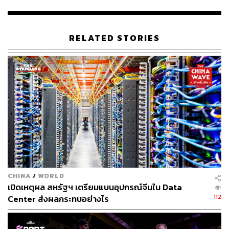
เนื่องจากไม่มีหน้าจอและปุ่มกด Fitbit Air จึงใช้การสั่นเตือน
สำหรับฟังก์ชันนาฬิกาปลุก พร้อมไฟดวงเล็กที่ใช้บอกสถานะ
แบตเตอรี่ที่เหลืออยู่ นอกจากนี้ยังรองรับการบันทึกกิจกรรม
RELATED STORIES
และมื้ออาหารผ่านเสียงพูด แต่ไม่สามารถตอบกลับด้วยเสียง
เหมือนสมาร์ตโฟนหรือสมาร์ตวอตช์
ตัวอุปกรณ์มี 4 สีให้เลือก ได้แก่ Obsidian, Fog, Lavender
และ Berry และเปิดตัวพร้อมสายรัด 3 แบบ คือ ‘Performance
Loop Band’ ผลิตจากวัสดุรีไซเคิลและระบายอากาศได้ดี,
‘Active Band’ กันน้ำ และ ‘Elevated Modern Band’ ที่เน้น
ความเรียบหรู โดยสายรัดเพิ่มเติมราคา 35 ดอลลาร์ (ราว
1,126 บาท)
Fitbit Air ยังจับคู่กับ Pixel Watch ได้ ผู้ใช้สามารถใส่ Pixel
CHINA
/
WORLD
Watch ในระหว่างวัน และเปลี่ยนมาใส่ Fitbit Air ตอนกลาง
เปิดเหตุผล สหรัฐฯ เตรียมแบนอุปกรณ์จีนใน Data
คืนหรือระหว่างออกกำลังกาย เพื่อความสบายมากขึ้น โดย
112
Center ส่งผลกระทบอย่างไร
เปิดให้พรีออเดอร์แล้ว และจะเริ่มวางขายในวันที่ 26
พฤษภาคมนี้