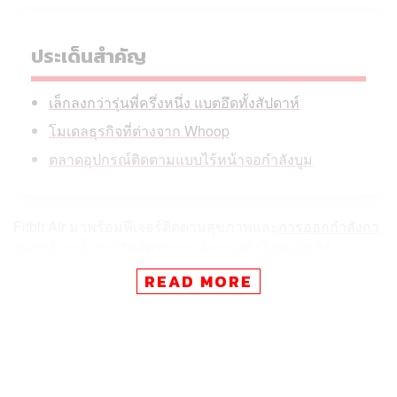
ประเด็นสำคัญ
เล็กลงกว่ารุ่นพี่ครึ่งหนึ่ง แบตอึดทั้งสัปดาห์
โมเดลธุรกิจที่ต่างจาก Whoop
ตลาดอุปกรณ์ติดตามแบบไร้หน้าจอกำลังบูม
Fitbit Air มาพร้อมฟีเจอร์ติดตามสุขภาพและ
การออกกำลังกา
ย
ครบถ้วน ทั้งการวัดอัตราการเต้นของหัวใจตลอด 24
ชั่วโมง, การตรวจจับจังหวะหัวใจพร้อมแจ้งเตือนภาวะหัวใจ
READ MORE
ห้องบนสั่นพลิ้ว (A-fib), ระดับออกซิเจนในเลือด, อัตราการ
เต้นของหัวใจขณะพัก, ความแปรปรวนของอัตราการเต้น
ของหัวใจ ตลอดจนระยะและช่วงการนอนหลับ
Google ระบุในบล็อกโพสต์ว่า อุปกรณ์ตัวนี้ออกแบบมา
สำหรับคนที่มองว่าอุปกรณ์สวมใส่ทั่วไปเทอะทะ, ใช้งานยุ่ง