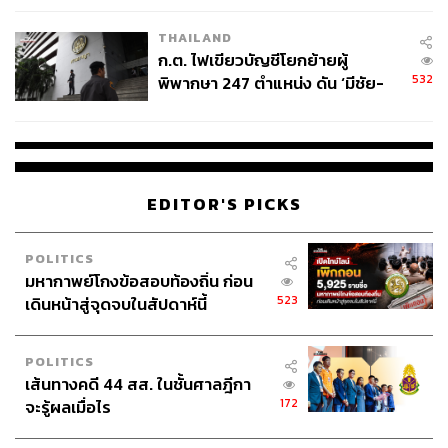
หมายเหตุ : ใช้อัตราแลกเปลี่ยน 1 ดอลลาร์สหรัฐ เท่ากับ
THAILAND
32.18 บาท ณ วันที่ 8 พฤษภาคม 2569
ก.ต. ไฟเขียวบัญชีโยกย้ายผู้
532
พิพากษา 247 ตำแหน่ง ดัน ‘มีชัย-
ภาพ :
Courtesy of Google
สรรพวิทย์’ คุมศาลอาญา-แพ่ง ‘วิธู
ร’ นั่งประธานศาลอุทธรณ์
อ้างอิง:
EDITOR'S PICKS
https://www.wsj.com/tech/personal-tech/fitness-band
s-fitbit-air-oura-whoop-ecb94c69
POLITICS
https://techcrunch.com/2026/05/07/google-unveils-w
มหากาพย์โกงข้อสอบท้องถิ่น ก่อน
hoop-like-screenless-fitbit-air/
523
เดินหน้าสู่จุดจบในสัปดาห์นี้
https://www.bloomberg.com/news/articles/2026-05-0
7/google-fitbit-air-100-price-whoop-comparison-featu
POLITICS
res-subscription
เส้นทางคดี 44 สส. ในชั้นศาลฎีกา
172
จะรู้ผลเมื่อไร