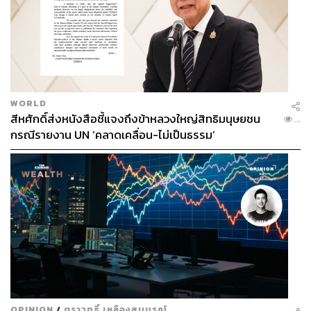
WORLD
สีหศักดิ์ส่งหนังสือชี้แจงถึงข้าหลวงใหญ่สิทธิมนุษยชน
...
กรณีรายงาน UN ‘คลาดเคลื่อน-ไม่เป็นธรรม’
OPINION
/
ตราวุทธิ์ เหลืองสมบูรณ์