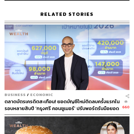
ABOUT THE AUTHOR
RELATED STORIES
เกณิกา รวยธนพานิช
นักเขียนผู้ชื่นชอบการพูดคุยเรื่องวัฒนธรรม
อาหาร งานศิลปะ และการวิ่งมาราธอน
BUSINESS
/
ECONOMIC
ตลาดบัตรเครดิตสะเทือน! ยอดบัญชีใหม่ติดลบครั้งแรกใน
660
รอบหลายสิบปี ‘กรุงศรี คอนซูเมอร์’ ปรับพอร์ตรับมือยอด
รูด ‘ถี่แต่เล็ก’ เตรียมส่งนวัตกรรมชำระเงินใหม่เขย่าตลาด
ช่วงปลายปี 2569