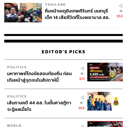
THAILAND
คืบหน้าเหตุยิงเทพศิรินทร์ นนทบุรี
553
เด็ก 14 เสียชีวิตที่โรงพยาบาล สธ.
ยืนยันครูเสียชีวิต 5 ราย เจ็บ 22
ราย
EDITOR'S PICKS
POLITICS
มหากาพย์โกงข้อสอบท้องถิ่น ก่อน
571
เดินหน้าสู่จุดจบในสัปดาห์นี้
POLITICS
เส้นทางคดี 44 สส. ในชั้นศาลฎีกา
203
จะรู้ผลเมื่อไร
WORLD