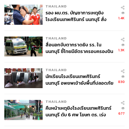
THAILAND
รอง ผบ.ตร. บัญชาการเหตุยิง
1.4K
โรงเรียนเทพศิรินทร์ นนทบุรี สั่ง
ค้นหา 2 รอบยืนยันไร้คนติดค้าง พบ
ศพปู่-ย่าที่บ้านพักผู้ก่อเหตุ
THAILAND
สื่อนอกจับตากราดยิง รร. ใน
1.3K
นนทบุรี ชี้ไทยมีอัตราครอบครองปืน
สูงในระดับต้นของภูมิภาค
THAILAND
นักเรียนโรงเรียนเทพศิรินทร์
830
นนทบุรี อพยพเข้ายังพื้นที่ปลอดภัย
ชั่วคราว หลังเหตุใช้อาวุธปืนภายใน
โรงเรียนคลี่คลาย
THAILAND
คืบหน้าเหตุยิงโรงเรียนเทพศิรินทร์
677
นนทบุรี ดับ 6 ศพ โฆษก ตร. เร่ง
สอบปมขโมยปืนปู่ก่อเหตุ