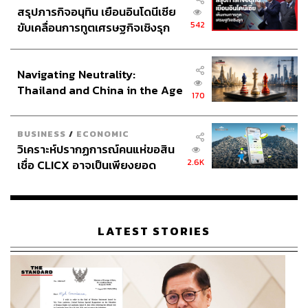
สรุปภารกิจอนุทิน เยือนอินโดนีเซีย
542
ขับเคลื่อนการทูตเศรษฐกิจเชิงรุก
ประกาศหุ้นส่วนยุทธศาสตร์ไทย –
อินโดนีเซีย
Navigating Neutrality:
Thailand and China in the Age
170
of a New Global Order
BUSINESS
/
ECONOMIC
วิเคราะห์ปรากฏการณ์คนแห่ขอสิน
2.6K
เชื่อ CLICX อาจเป็นเพียงยอด
ภูเขาน้ำแข็ง ของปัญหาหนี้ครัว
เรือนไทยที่ถูกซุกไว้
LATEST STORIES