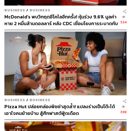
BUSINESS
/
BUSINESS
McDonald’s พบวิกฤตอีโคไลอีกครั้ง! หุ้นร่วง 9.6% มูลค่า
534
หาย 2 หมื่นล้านดอลลาร์ หลัง CDC เชื่อมโยงการระบาดกับ
เบอร์เกอร์ Quarter Pounder
BUSINESS
/
BUSINESS
Pizza Hut ปล่อยกล่องพิซซ่าสุดล้ำ! แปลงร่างเป็นโต๊ะได้
338
เอาใจคนย้ายบ้าน สู้ศึกฟาสต์ฟู้ดเดือด