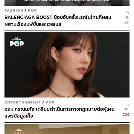
ของเจลาโต หรือจะเป็น Mango Passionfruit Sorbet ที่ผสาน
ผลไม้ไทยสองชนิดเข้ากันได้เป็นอย่างดี ไอศกรีมเจลาโตของ
FASHION
/
POP
ที่นี่จะปาดเป็นไม่เป็นทรงตามสไตล์อิตาเลียนแท้ อีกหนึ่งสิ่งที่
BALENCIAGA BOOST ป๊อปอัปครั้งแรกในไทยที่ผสม
421
พลาดไม่ได้คือโคนวาฟเฟิลของที่นี่ที่หอมและรสชาติดีไม่แพ้
ผสานเรื่องแฟชั่นและเวลเนส
ไอศกรีมเลย สำหรับถ้วยหนึ่งรสชาติราคา 80 บาท สอง
รสชาติราคา 100 บาท และสามารถเปลี่ยนจากถ้วยเป็น
วาฟเฟิลโคนได้เมื่อเพิ่ม 15 บาท
Ghee Gelato House
ที่อยู่: 394/21 ถนนมหาราช พระนคร กรุงเทพฯ
เวลาเปิด-ปิด: วันอังคาร-อาทิตย์ เวลา 12.30-18.30 น.
ข้อมูลเพิ่มเติม:
https://www.facebook.com/GHEEGelatohou
se
ENTERTAINMENT
/
POP
ออม กรณ์นภัส เตรียมดำเนินการทางกฎหมายต่อผู้เผย
209
แพร่ข้อมูลเท็จ