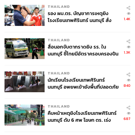
THAILAND
รอง ผบ.ตร. บัญชาการเหตุยิง
1.4K
โรงเรียนเทพศิรินทร์ นนทบุรี สั่ง
ค้นหา 2 รอบยืนยันไร้คนติดค้าง พบ
ศพปู่-ย่าที่บ้านพักผู้ก่อเหตุ
THAILAND
สื่อนอกจับตากราดยิง รร. ใน
1.3K
นนทบุรี ชี้ไทยมีอัตราครอบครองปืน
สูงในระดับต้นของภูมิภาค
THAILAND
นักเรียนโรงเรียนเทพศิรินทร์
840
นนทบุรี อพยพเข้ายังพื้นที่ปลอดภัย
ชั่วคราว หลังเหตุใช้อาวุธปืนภายใน
โรงเรียนคลี่คลาย
THAILAND
I Tim Yimwhan
คืบหน้าเหตุยิงโรงเรียนเทพศิรินทร์
687
นนทบุรี ดับ 6 ศพ โฆษก ตร. เร่ง
I Tim Yimwhan ร้านไอศกรีมเจลาโตที่ซ่อนตัวอยู่ในซอย
สอบปมขโมยปืนปู่ก่อเหตุ
พหลโยธิน 35 รสชาติซิกเนเจอร์ของทางร้านคือรัมเรซินที่ใส่