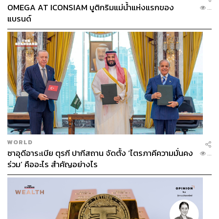
OMEGA AT ICONSIAM บูติกริมแม่น้ำแห่งแรกของ
...
เนเจอร์ขายดีอย่าง Mascarpone Cheese ชีสมาสคาร์โปนรส
แบรนด์
นุ่มนวล และ Pistachio รสชาติถั่วที่นิยมเอามาทำเป็น
ไอศกรีมเจลาโต ไปจนถึงรสชาติตามฤดูกาลอย่าง
Mayongchid Sorbet ซอร์เบตมะยงชิดรสชาติเปรี้ยวหวานที่มี
เฉพาะช่วงเท่านั้น สำหรับโคนเล็กราคา 89 บาท
Ghignoni
ที่อยู่: 252/5 ถนนสีลม สุริยวงศ์ บางรัก กรุงเทพฯ (ตรงข้ามวัด
แขก)
เวลาเปิด-ปิด: ทุกวัน 10.00-18.00 น.
ข้อมูลเพิ่มเติม:
https://www.facebook.com/GhignoniTH
WORLD
ซาอุดีอาระเบีย ตุรกี ปากีสถาน จัดตั้ง ‘ไตรภาคีความมั่นคง
...
ร่วม’ คืออะไร สำคัญอย่างไร