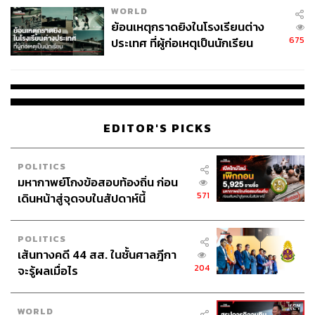
เหล้ารัมอย่างเต็มที่จนได้กลิ่นชัดเจน แต่ถ้ายังสนุกไม่พอ ทาง
WORLD
ร้านก็มีในรูปแบบที่เสิร์ฟพร้อมบรั่นดีราดลงบนไอศกรีมด้วย
ย้อนเหตุกราดยิงในโรงเรียนต่าง
นอกจากนี้ยังมีรสผลไม้อย่าง Yuzu Sorbet ที่หอมกลิ่นส้มยูซุ
675
ประเทศ ที่ผู้ก่อเหตุเป็นนักเรียน
ชัดเจน และ Lime Sorbet ที่ผสมความเปรี้ยวหวานระหว่าง
มะนาวกับบ๊วยได้ดี สำหรับถ้วยหนึ่งรสชาติราคา 35 บาท และ
โคนหนึ่งรสชาติราคา 40 บาท
I Tim Yimwhan
EDITOR'S PICKS
ที่อยู่: ซอยพหลโยธิน 35 กรุงเทพฯ
เวลาเปิด-ปิด: วันพฤหัสบดี-อังคาร เวลา 11.30-21.30 น. (หยุด
POLITICS
วันพุธ)
มหากาพย์โกงข้อสอบท้องถิ่น ก่อน
ข้อมูลเพิ่มเติม:
https://www.facebook.com/ITIMYIMWHAN
571
เดินหน้าสู่จุดจบในสัปดาห์นี้
WHAN
POLITICS
เส้นทางคดี 44 สส. ในชั้นศาลฎีกา
204
จะรู้ผลเมื่อไร
WORLD