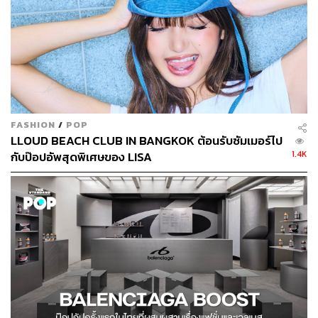
FASHION
/
POP
LLOUD BEACH CLUB IN BANGKOK ต้อนรับซัมเมอร์ไป
1.4K
กับป๊อปอัพสุดพิเศษของ LISA
Ghee Gelato House
Ghee Gelato House ร้านเจลาโตสัญชาติไทยย่านท่าเตียนที่
คิดค้นรสชาติสนุกๆ ออกมามากมายไม่ว่าจะเป็น Greek
Yoghurt Granola ที่หยิบเอาเมนูอาหารเช้ามาทำเป็นรสชาติ