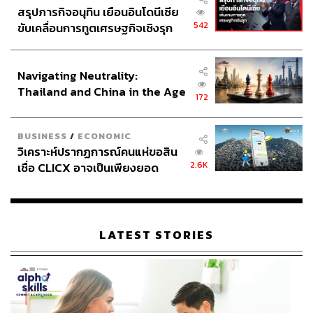
สรุปภารกิจอนุทิน เยือนอินโดนีเซีย
542
ขับเคลื่อนการทูตเศรษฐกิจเชิงรุก
ประกาศหุ้นส่วนยุทธศาสตร์ไทย –
อินโดนีเซีย
Navigating Neutrality:
Thailand and China in the Age
172
of a New Global Order
BUSINESS
/
ECONOMIC
วิเคราะห์ปรากฏการณ์คนแห่ขอสิน
2.6K
เชื่อ CLICX อาจเป็นเพียงยอด
ภูเขาน้ำแข็ง ของปัญหาหนี้ครัว
เรือนไทยที่ถูกซุกไว้
LATEST STORIES