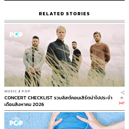
Rintaro
ที่อยู่: W District ถนนสุขุมวิท พระโขนงเหนือ กรุงเทพฯ
RELATED STORIES
เวลาเปิด-ปิด: วันอังคาร-อาทิตย์ เวลา 12.00-22.00 น.
ข้อมูลเพิ่มเติม:
https://www.facebook.com/RintaroThailand-
100155025108317
MUSIC
/
POP
CONCERT CHECKLIST รวมลิสต์คอนเสิร์ตน่าไปประจำ
347
เดือนสิงหาคม 2026