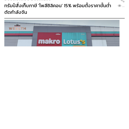
ทรัมป์สั่งเก็บภาษี ‘โพลีซิลิคอน’ 15% พร้อมตั้งราคาขั้นต่ำ
...
ตัดกำลังจีน
BUSINESS
/
BUSINESS
Bumblebee Gelato
แม็คโคร-โลตัส ฟอร์มดี! CPAXT โชว์ครึ่งปีแรกรายได้ทะลุ
...
Bumblebee ร้านไอศกรีมไซส์มินิน่ารักที่ตั้งอยู่ริมถนนย่าน
2.6 แสนล้าน เร่งปรับโฉมสาขาใหม่ดันพื้นที่เช่าโต
พร้อมพงษ์-ทองหล่อ ที่มีไอศกรีมรสซิกเนเจอร์อย่าง Hazelnut
Chocolate ที่ผสมผสานความหอมมันของเฮเซลนัตและ
ช็อกโกแลตได้อย่างลงตัว, Banoffee ที่ยกเอารสชาติของบา
นอฟฟีมาไว้ในไอศกรีมทำให้เหมือนกำลังกินบานอฟฟีแช่เย็น