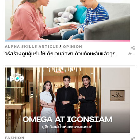
ALPHA SKILLS ARTICLE
/
OPINION
วิธีสร้างภูมิคุ้มกันให้เด็กเจนอัลฟ่า ด้วยทักษะล้มแล้วลุก
...
Ghignoni
Ghignoni ร้านไอศกรีมสัญชาติอิตาเลียนที่มีประวัติเก่าแก่
ยาวนานและขยายสาขาไปทั่วโลกรวมถึงประเทศไทย โดด
FASHION
เด่นด้วยไอศกรีมเจลาโตหลากรสชาติ ไม่ว่าจะเป็นรสซิก