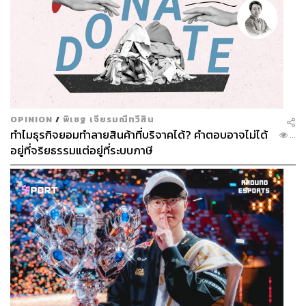
OPINION
/
พิเชฐ เจียรมณีทวีสิน
ทำไมธุรกิจยอมทำลายสินค้าที่บริจาคได้? คำตอบอาจไม่ได้
...
อยู่ที่จริยธรรมแต่อยู่ที่ระบบภาษี