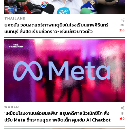
THAILAND
ยศชนัน วอนงดแชร์ภาพเหตุยิงในโรงเรียนเทพศิรินทร์
216
นนทบุรี สั่งปิดเรียนชั่วคราว-เร่งเยียวยาจิตใจ
WORLD
‘เหมือนโรงงานปล่อยมลพิษ’ สรุปคดีศาลนิวเม็กซิโก สั่ง
69
ปรับ Meta ชี้กระทบสุขภาพจิตเด็ก คุมเข้ม AI Chatbot