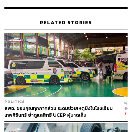
สมาคมผู้ปกครองและครู รับมอบช่อดอกไม้แสดงความยินดี
พร้อมทำกิจกรรมบูมสวนกุหลาบในบรรยากาศที่เป็นกันเอง
RELATED STORIES
ศ.ดร.ยศชนันได้กล่าวขอบคุณ โดยระบุตอนหนึ่งว่า ตนได้รับ
อิทธิพลจากการหล่อหลอมของโรงเรียนสวนกุหลาบวิทยาลัย
นอกจากนี้ นิสัยส่วนตัวที่เป็นคนมุทะลุ ไม่ยอมแพ้อะไรง่ายๆ
ก็ได้ค้นพบว่าแท้จริงแล้วสิ่งเหล่านี้คือ DNA ของชาวสวนกุ
หลาบฯ ที่ติดตัวมาโดยธรรมชาติ และในการทำงานก็ยังได้รับ
ความช่วยเหลือ คำแนะนำจากรุ่นพี่หรือผู้เชี่ยวชาญในแต่ละ
ด้านมาช่วยกันทำงาน ซึ่งสะท้อนให้เห็นถึงการบูรณาการ
ความสามารถจากคนเก่งหลากหลายสาขาของชาวสวน
กุหลาบ และพร้อมที่จะตักเตือนอย่างตรงไปตรงมาเมื่อทำผิด
พลาด
POLITICS
พร้อมกันนี้ ศ.ดร.ยศชนัน ยังได้อธิบายถึงแก่นแท้ของคำว่า
สพฉ. ขอบคุณทุกภาคส่วน ระดมช่วยเหตุยิงในโรงเรียน
“สุภาพบุรุษสวนกุหลาบ” ที่เพิ่งจะเข้าใจอย่างถ่องแท้และนำ
31
เทพศิรินทร์ ย้ำดูแลสิทธิ UCEP ผู้บาดเจ็บ
มายึดถือเป็นแนวทางในการดำเนินชีวิต โดยเฉพาะในช่วงที่
ต้องลงสนามแข่งขันทางการเมือง ซึ่งต้องอาศัยการต่อสู้ด้วย