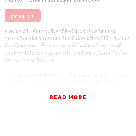
องค์กรหลัก ศิษย์เก่า ศิษย์ปัจจุบันให้การต้อนรับ
ดูภาพข่าว ▼
ศ.ดร.ยศชนัน สักการะสิ่งศักดิ์สิทธิ์ประจำโรงเรียนสวน
กุหลาบวิทยาลัย ก่อนพบนักเรียนชั้นมัธยมศึกษาปีที่ 1 รุ่น 150
ห้องเรียนหุ่นยนต์ ซึ่งระหว่างทางที่เดิน มีนักเรียนขอเซลฟี่
และนำหนังสือของ ศ.ดร.ยศชนัน รวมถึงสมุดเรียนมาให้เซ็น
ที่หน้าปกอย่างเป็นกันเอง
ระหว่างพบปะพูดคุยกับนักเรียนชั้นมัธยมศึกษาปีที่ 1 ศ.ดร.ยศ
ชนัน ได้ร่วมแลกเปลี่ยนกับน้องๆ ว่า การเรียนโรโบติกส์
(Robotics) ในปัจจุบันถือเป็นเรื่องที่สำคัญ เพราะเรากำลัง
เผชิญกับการเปลี่ยนแปลงอย่างรวดเร็วในยุคที่ AI เข้ามามี
READ MORE
บทบาท การจะเข้าใจศาสตร์เหล่านี้ได้อย่างลึกซึ้งนั้นต้อง
อาศัยการเรียนรู้ควบคู่ไปกับการลงมือปฏิบัติ หากเมื่อใดที่การ
เรียนยังให้ความรู้สึกไม่เป็นธรรมชาติและต้องพึ่งพาการ
ท่องจำ นั่นสะท้อนว่าเราอาจจะยังเข้าใจเนื้อหานั้นไม่เต็มที่
นัก