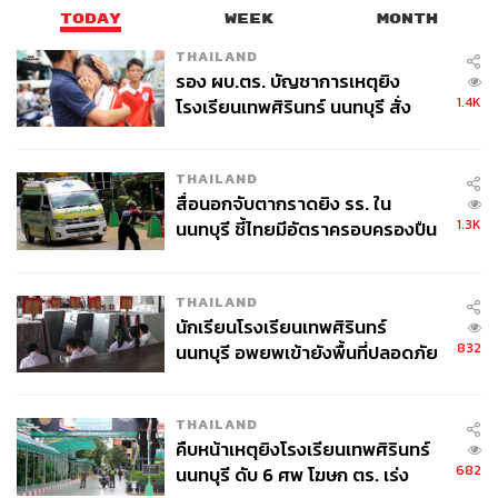
TODAY
WEEK
MONTH
THAILAND
รอง ผบ.ตร. บัญชาการเหตุยิง
1.4K
โรงเรียนเทพศิรินทร์ นนทบุรี สั่ง
ค้นหา 2 รอบยืนยันไร้คนติดค้าง พบ
ศพปู่-ย่าที่บ้านพักผู้ก่อเหตุ
THAILAND
สื่อนอกจับตากราดยิง รร. ใน
1.3K
นนทบุรี ชี้ไทยมีอัตราครอบครองปืน
สูงในระดับต้นของภูมิภาค
THAILAND
นักเรียนโรงเรียนเทพศิรินทร์
832
นนทบุรี อพยพเข้ายังพื้นที่ปลอดภัย
ชั่วคราว หลังเหตุใช้อาวุธปืนภายใน
โรงเรียนคลี่คลาย
THAILAND
คืบหน้าเหตุยิงโรงเรียนเทพศิรินทร์
682
นนทบุรี ดับ 6 ศพ โฆษก ตร. เร่ง