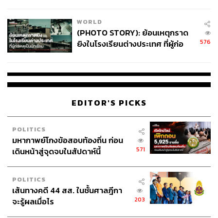
สอบปมขโมยปืนปู่ก่อเหตุ
WORLD
(PHOTO STORY): ย้อนเหตุกราด
576
ยิงในโรงเรียนต่างประเทศ ที่ผู้ก่อ
เหตุเป็นนักเรียน
EDITOR'S PICKS
POLITICS
มหากาพย์โกงข้อสอบท้องถิ่น ก่อน
571
เดินหน้าสู่จุดจบในสัปดาห์นี้
POLITICS
เส้นทางคดี 44 สส. ในชั้นศาลฎีกา
203
จะรู้ผลเมื่อไร