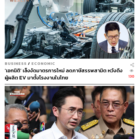
ความสามารถและการแข่งขันอย่างตรงไปตรงมา “เราจะทำ
อะไร เราไปข้างหน้า เราขึ้นไปได้แต่เราจะไม่เหยียบใครลง
อาจจะไม่ได้ดีกับเรา 100% ถ้าทำแบบนี้ เราอาจจะต้องวิ่งมาก
ขึ้น แต่ผมว่าไม่เป็นไร”
ในช่วงท้าย ศ.ดร.ยศชนัน กล่าวถึงวิสัยทัศน์ด้านการศึกษา
โดยมุ่งหวังที่จะเปลี่ยนห้องเรียนจากกรอบสี่เหลี่ยมเดิมๆ ให้
กลายเป็นพื้นที่แห่งการปฏิบัติจริง เพื่อสร้างแรงบันดาลใจให้
กับเยาวชน ก่อนให้คำมั่นสัญญาว่าจะตั้งใจทำงานอย่างเต็มที่
BUSINESS
/
ECONOMIC
ให้คุ้มค่ากับภาษีที่ประชาชนมอบให้ เพื่อสร้างความมั่นคง
‘เอกนิติ’ เล็งงัดมาตรการใหม่ ลดภาษีสรรพสามิต หวังดึง
และขับเคลื่อนประเทศไทยให้ก้าวไปข้างหน้าร่วมกับทุกคน
130
ผู้ผลิต EV มาตั้งโรงงานในไทย