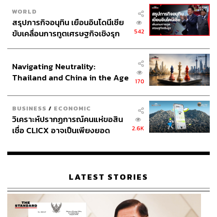
WORLD
สรุปภารกิจอนุทิน เยือนอินโดนีเซีย
542
ขับเคลื่อนการทูตเศรษฐกิจเชิงรุก
ประกาศหุ้นส่วนยุทธศาสตร์ไทย –
อินโดนีเซีย
Navigating Neutrality:
Thailand and China in the Age
170
of a New Global Order
BUSINESS
/
ECONOMIC
วิเคราะห์ปรากฏการณ์คนแห่ขอสิน
2.6K
เชื่อ CLICX อาจเป็นเพียงยอด
TAGS:
ปัญญาประดิษฐ์ (Artificial intelligence - AI)
ภูเขาน้ำแข็ง ของปัญหาหนี้ครัว
กระทรวงการอุดมศึกษา วิทยาศาสตร์ วิจัย และ
เรือนไทยที่ถูกซุกไว้
นวัตกรรม
โรงเรียนสวนกุหลาบวิทยาลัย
ยศชนัน วงศ์สวัสดิ์
รองนายกรัฐมนตรี
LATEST STORIES