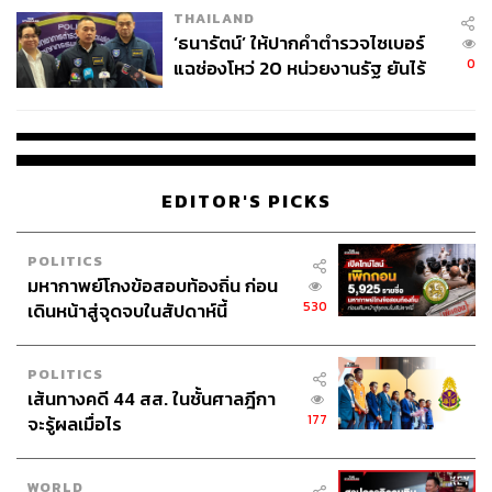
THAILAND
‘ธนารัตน์’ ให้ปากคำตำรวจไซเบอร์
บราซิลกับ Joga Bonito ยุค 2022
0
แฉช่องโหว่ 20 หน่วยงานรัฐ ยันไร้
ถึงแม้คนที่นิยมคำว่า The Beautiful Game จะไม่ใช่คน
นัยทางการเมือง
บราซิล แต่สำหรับชาวบราซิลแล้ว พวกเขาเชื่อมั่นในการเล่น
ฟุตบอลที่สวยงามตามคำว่า ‘Joga Bonito’ (โดยคนที่ทำให้คำ
นี้กลับมาเป็นที่รู้จักคนทั่วโลกคือบริษัทอเมริกันที่ใช้ชื่อเทพ
ของกรีก)
EDITOR'S PICKS
ฟุตบอลของบราซิลเป็นแบบนี้มาทุกยุคทุกสมัย แต่ในระยะ
POLITICS
หลังด้วยภูมิทัศน์ทางเกมลูกหนังที่เปลี่ยนไป ทำให้ทีม ‘เซเล
มหากาพย์โกงข้อสอบท้องถิ่น ก่อน
เซา’ หรือ ‘กานารินญา’ ไม่เหมือนเดิม บราซิลในช่วงหลังจาก
530
เดินหน้าสู่จุดจบในสัปดาห์นี้
ได้แชมป์โลกปี 2002 ค่อยๆ ดูตกต่ำลงไปอย่างน่าใจหาย
POLITICS
จนกระทั่งถึงปี 2022 ที่ ติเต โค้ชหน้าขรึม มีทีมที่เต็มไปด้วย
เส้นทางคดี 44 สส. ในชั้นศาลฎีกา
นักเตะพรสวรรค์เอกอุมากมาย ไม่ว่าจะเป็น วินิซิอุส จูเนียร์,
177
จะรู้ผลเมื่อไร
ราฟินญา, แอนโทนี, กาเบรียล มาร์ติเนลลี,​ ริชาร์ลิสัน และ
เด็กในคำทำนายอย่าง เนย์มาร์ ผู้ที่เกิดมาเพื่อมีชะตากรรมจะ
พาบราซิลเป็นแชมป์โลก
WORLD