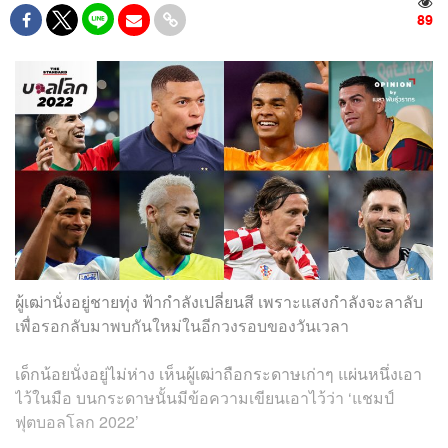
89
ผู้เฒ่านั่งอยู่ชายทุ่ง ฟ้ากำลังเปลี่ยนสี เพราะแสงกำลังจะลาลับ
เพื่อรอกลับมาพบกันใหม่ในอีกวงรอบของวันเวลา
เด็กน้อยนั่งอยู่ไม่ห่าง เห็นผู้เฒ่าถือกระดาษเก่าๆ แผ่นหนึ่งเอา
ไว้ในมือ บนกระดาษนั้นมีข้อความเขียนเอาไว้ว่า ‘แชมป์
ฟุตบอลโลก 2022’