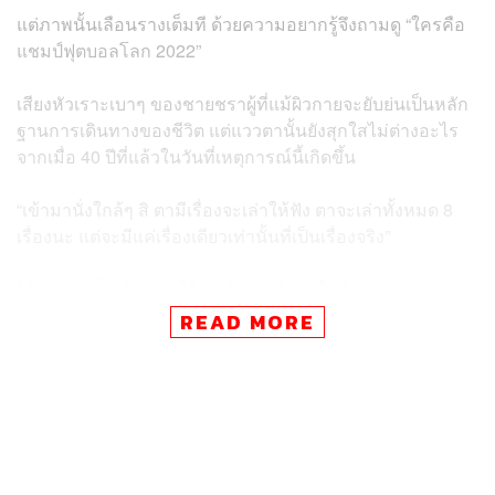
แต่ภาพนั้นเลือนรางเต็มที ด้วยความอยากรู้จึงถามดู “ใครคือ
แชมป์ฟุตบอลโลก 2022”
เสียงหัวเราะเบาๆ ของชายชราผู้ที่แม้ผิวกายจะยับย่นเป็นหลัก
ฐานการเดินทางของชีวิต แต่แววตานั้นยังสุกใสไม่ต่างอะไร
จากเมื่อ 40 ปีที่แล้วในวันที่เหตุการณ์นี้เกิดขึ้น
“เข้ามานั่งใกล้ๆ สิ ตามีเรื่องจะเล่าให้ฟัง ตาจะเล่าทั้งหมด 8
เรื่องนะ แต่จะมีแค่เรื่องเดียวเท่านั้นที่เป็นเรื่องจริง”
ได้ยินแบบนั้นเด็กน้อยก็รีบเขยิบตัวเข้ามาใกล้ๆ ก่อนจะนั่งลง
บนตักผู้เฒ่า และนั่งฟังเรื่องราวด้วยดวงตาใสแจ๋ว
READ MORE