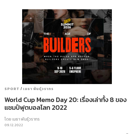
/
SPORT
เมธา พันธุ์วราทร
World Cup Memo Day 20: เรื่องเล่าทั้ง 8 ของ
แชมป์ฟุตบอลโลก 2022
โดย
เมธา พันธุ์วราทร
09.12.2022