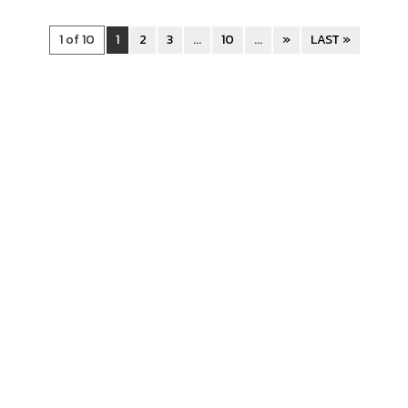
1 of 10
1
2
3
...
10
...
»
LAST »