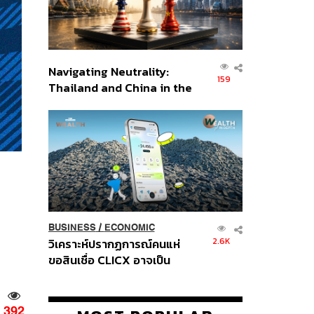
Navigating Neutrality:
159
Thailand and China in the
Age of a New Global
Order
BUSINESS
/
ECONOMIC
2.6K
วิเคราะห์ปรากฏการณ์คนแห่
ขอสินเชื่อ CLICX อาจเป็น
เพียงยอดภูเขาน้ำแข็ง ของ
ปัญหาหนี้ครัวเรือนไทยที่ถูกซุก
ไว้
392