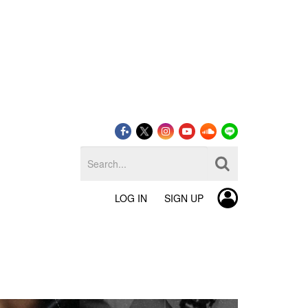
LOG IN
SIGN UP