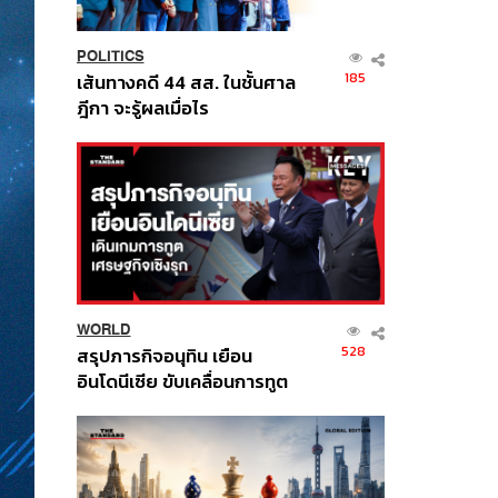
POLITICS
185
เส้นทางคดี 44 สส. ในชั้นศาล
ฎีกา จะรู้ผลเมื่อไร
WORLD
528
สรุปภารกิจอนุทิน เยือน
อินโดนีเซีย ขับเคลื่อนการทูต
เศรษฐกิจเชิงรุก ประกาศหุ้น
ส่วนยุทธศาสตร์ไทย –
อินโดนีเซีย