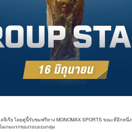
อลจีเรีย โดยคู่นี้รับชมฟรีทาง MONOMAX SPORTS ขณะที่อีกหนึ่ง
ล ในเกมแรกของรอบแบ่งกลุ่ม