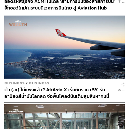
ถอดรหัสธุรกิจ ACMI โมเดล ‘สายการบินของสายการบิน’
...
LOADING...
จิ๊กซอว์ใหม่ในระบบนิเวศการบินไทย สู่ Aviation Hub
ของภูมิภาค
ABOUT THE AUTHOR
พลอยจันทร์ สุขคง
Senior Content Creator ประจำกองไลฟ์สไตล์
สำนักข่าว THE STANDARD
BUSINESS
/
BUSINESS
ตั๋ว (จะ) ไม่แพงแล้ว? AirAsia X เริ่มหั่นราคา 5% รับ
...
อานิสงส์น้ำมันโลกลด จ่อฟื้นไฟลต์บินเต็มสูบสิงหาคมนี้