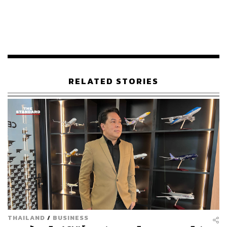
Korean Air
Swiss International Air Lines
Bangkok Airways
Thai Airways
RELATED STORIES
ภาพ: Shutterstock
อ้างอิง:
www.worldairlineawards.com/qatar-airways-named-
worlds-best-airline-for-seventh-time-at-2022-world-ai
rline-awards
www.worldairlineawards.com/awards-methodology
TAGS:
Qatar Airways
Bangkok Airways
สายการบิน
World Airline Awards
THAILAND
/
BUSINESS