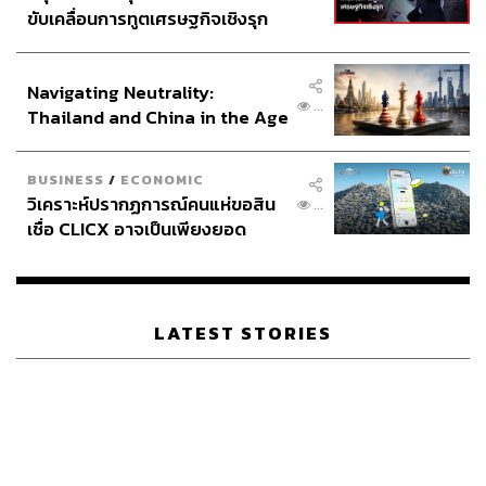
ขับเคลื่อนการทูตเศรษฐกิจเชิงรุก
ประกาศหุ้นส่วนยุทธศาสตร์ไทย –
อินโดนีเซีย
Navigating Neutrality:
...
Thailand and China in the Age
of a New Global Order
BUSINESS
/
ECONOMIC
วิเคราะห์ปรากฏการณ์คนแห่ขอสิน
...
เชื่อ CLICX อาจเป็นเพียงยอด
ภูเขาน้ำแข็ง ของปัญหาหนี้ครัว
เรือนไทยที่ถูกซุกไว้
LATEST STORIES