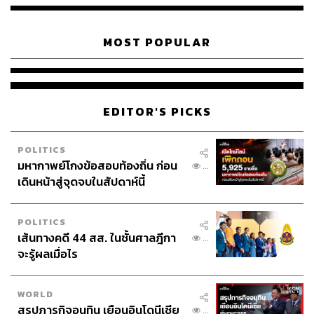
MOST POPULAR
EDITOR'S PICKS
POLITICS
มหากาพย์โกงข้อสอบท้องถิ่น ก่อน
...
เดินหน้าสู่จุดจบในสัปดาห์นี้
POLITICS
เส้นทางคดี 44 สส. ในชั้นศาลฎีกา
...
จะรู้ผลเมื่อไร
WORLD
สรุปภารกิจอนุทิน เยือนอินโดนีเซีย
...