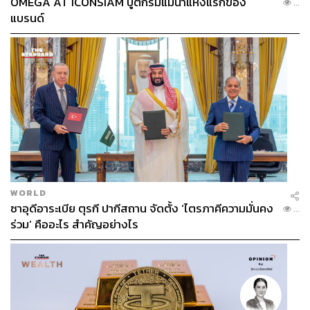
OMEGA AT ICONSIAM บูติกริมแม่น้ำแห่งแรกของ
...
แบรนด์
WORLD
ซาอุดีอาระเบีย ตุรกี ปากีสถาน จัดตั้ง ‘ไตรภาคีความมั่นคง
...
ร่วม’ คืออะไร สำคัญอย่างไร