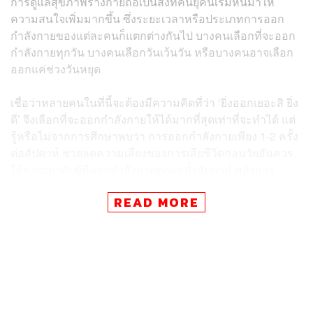
การดูแลสุขภาพร่างกายถือเป็นสิ่งที่คนยุคนี้เริ่มหันมาให้
ความสนใจเพิ่มมากขึ้น ซึ่งระยะเวลาหรือประเภทการออก
กำลังกายของแต่ละคนก็แตกต่างกันไป บางคนเลือกที่จะออก
กำลังกายทุกวัน บางคนเลือกวันเว้นวัน หรือบางคนอาจเลือก
ออกแค่ช่วงวันหยุด
เชื่อว่าหลายคนในที่นี้จะต้องมีความคิดที่ว่า ‘ยิ่งออกเยอะสิ ยิ่ง
ดี’ จึงเลือกที่จะออกกำลังกายให้ได้มากที่สุดเท่าที่จะทำได้ แต่
รู้หรือไม่จากการศึกษาพบว่า การออกกำลังกายเพียง 1-2 ครั้ง
ต่อสัปดาห์ ช่วยลดความเสี่ยงของการเสียชีวิตก่อนวัยอันควร
ได้มากเท่ากับผู้ที่ออกกำลังกายตลอดทั้งสัปดาห์ หลังการ
ศึกษาดังกล่าวได้ติดตามผลจากผู้ใหญ่มากกว่า 350,000
READ MORE
คนในสหรัฐอเมริกาเป็นเวลานับ 10 ปี
และผลการวิจัยในวารสาร JAMA Internal Medicine ได้
แนะนำประเภทและจำนวนการออกกำลังกายไว้ดังนี้ หาก
ออกกำลังกายระดับปานกลางอย่างการเดินเร็ว การปั่นจักร
ยานเบาๆ เล่นเทนนิส ควรออกกำลังกายที่ 150 นาทีต่อ
สัปดาห์ และหากอยากเพิ่มกำลังอย่างวิ่ง ว่ายน้ำ ฟุตบอล ควร