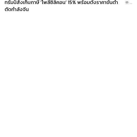
ทรัมป์สั่งเก็บภาษี ‘โพลีซิลิคอน’ 15% พร้อมตั้งราคาขั้นต่ำ
...
ตัดกำลังจีน
News
Wealth
Pop
Podcast
Video
Now
Opinion
Careers
Events
Privacy
About
Contact
Policy
FOR
ADVERTISING
MEMBERSHIP