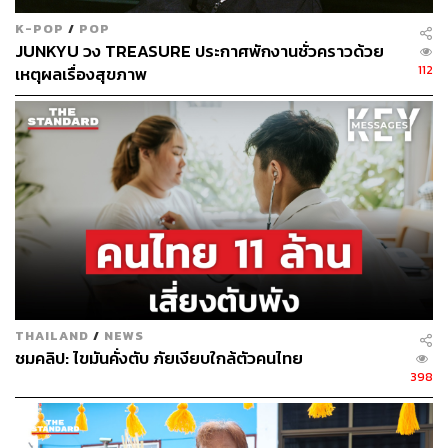
K-POP
/
POP
JUNKYU วง TREASURE ประกาศพักงานชั่วคราวด้วย
112
เหตุผลเรื่องสุขภาพ
THAILAND
/
NEWS
ชมคลิป: ไขมันคั่งตับ ภัยเงียบใกล้ตัวคนไทย
398