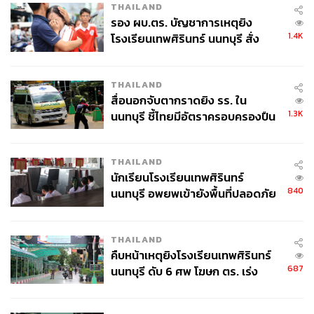
THAILAND
รอง ผบ.ตร. บัญชาการเหตุยิง
1.4K
โรงเรียนเทพศิรินทร์ นนทบุรี สั่ง
ค้นหา 2 รอบยืนยันไร้คนติดค้าง พบ
ศพปู่-ย่าที่บ้านพักผู้ก่อเหตุ
THAILAND
สื่อนอกจับตากราดยิง รร. ใน
1.3K
นนทบุรี ชี้ไทยมีอัตราครอบครองปืน
สูงในระดับต้นของภูมิภาค
THAILAND
นักเรียนโรงเรียนเทพศิรินทร์
840
นนทบุรี อพยพเข้ายังพื้นที่ปลอดภัย
ชั่วคราว หลังเหตุใช้อาวุธปืนภายใน
โรงเรียนคลี่คลาย
THAILAND
คืบหน้าเหตุยิงโรงเรียนเทพศิรินทร์
687
นนทบุรี ดับ 6 ศพ โฆษก ตร. เร่ง
สอบปมขโมยปืนปู่ก่อเหตุ