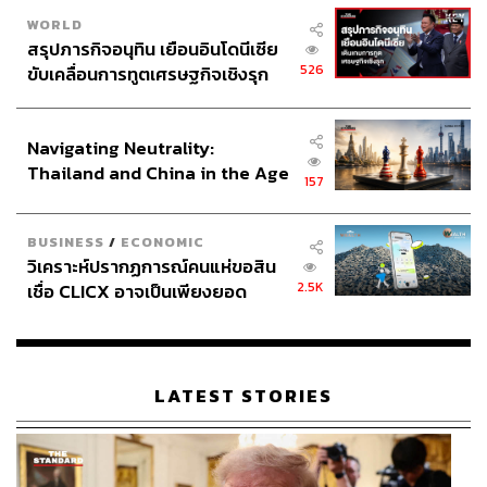
ตามจุดต่างๆ ซึ่งนำทีมโดย
ฐปณีย์ เอียดศรีไชย
และนัก
WORLD
ข่าวภาคสนามอีกมากมาย รวมถึงในวันเลือกตั้งวันจริง
สรุปภารกิจอนุทิน เยือนอินโดนีเซีย
ก็มีการลงพื้นที่หลากหลายจุด เพื่อรายงานสดให้กับพี่
526
ขับเคลื่อนการทูตเศรษฐกิจเชิงรุก
น้องประชาชนที่รอลุ้นผลการเลือกตั้งอยู่หน้าจออย่างใจ
ประกาศหุ้นส่วนยุทธศาสตร์ไทย –
จดใจจ่อ
อินโดนีเซีย
Navigating Neutrality:
และอย่างที่ได้กล่าวไปว่า ตอนนี้คือยุคที่โซเชียลมีเดียมี
Thailand and China in the Age
157
อิทธิพลต่อผู้คนในหลายเรื่องราว ไม่เว้นแม้กระทั่งเรื่องของ
of a New Global Order
การเลือกตั้งและตัวผู้สมัคร Wisesight ได้จับมือกับ WeVis
BUSINESS
/
ECONOMIC
และ THE STANDARD พัฒนาเว็บไซต์ Bangkok Election
วิเคราะห์ปรากฏการณ์คนแห่ขอสิน
2022 ซึ่งเป็นชุดข้อมูลสาธารณะที่รวบรวมทุกมิติเกี่ยวกับการ
2.5K
เชื่อ CLICX อาจเป็นเพียงยอด
เลือกตั้ง ซึ่งมีส่วนของ Social Trends เพื่อเช็กว่าที่ผ่านมาผู้
ภูเขาน้ำแข็ง ของปัญหาหนี้ครัว
สมัครแต่ละคนถูกพูดถึงมากน้อยแค่ไหน รวมถึงเรื่องไหนบ้าง
เรือนไทยที่ถูกซุกไว้
ที่พวกเขาพูดถึงกัน
LATEST STORIES
ข้อมูลที่ใช้ในงานชิ้นนี้ เก็บรวบรวมโดยเครื่องมือวิเคราะห์
ข้อมูลโซเชียล ‘Zocial Eye’ ของ Wisesight ถือเป็นอีกหนึ่ง
ความสำเร็จของการร่วมมือกันระหว่างสื่อและ Wisesight ที่
จะนำเสนอข้อมูลโซเชียลที่ไม่ได้อยู่เพียงแค่ในเครื่องมือ แต่