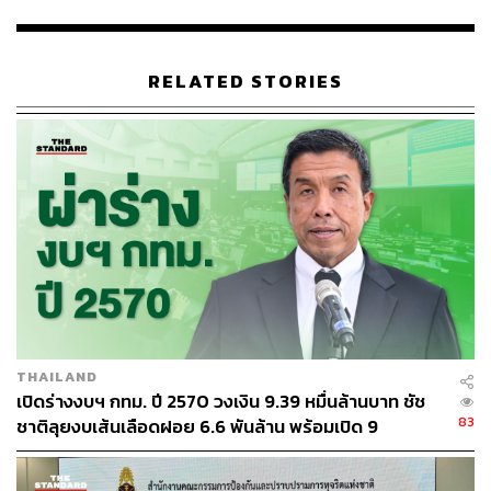
ไปด้วย
โดยจากการวิเคราะห์ข้อมูลกว่า 196,000 ข้อความที่พูดถึง
RELATED STORIES
การเลือกตั้งผู้ว่าฯ กทม.ตั้งแต่วันที่ 20 กุมภาพันธ์ 2565 ถึงวัน
ที่ 21 พฤษภาคม 2565 ผ่านเครื่องมือ Zocial Eye พบว่า
ประมาณ 15% หรือ 30,000 กว่าข้อความเป็นข้อความที่พูด
ถึงสื่อมวลชน รายการดีเบต ประชันวิสัยทัศน์ หรือรายการ
พิเศษที่สื่อแต่ละสำนักได้มีการทำขึ้นเพื่อการเลือกตั้งผู้ว่าฯ
กทม. ครั้งนี้
ซึ่งล้วนแต่มีรูปแบบรายการที่แตกต่าง หลากหลาย ไม่ซ้ำกัน
เลย เป็นทางเลือกสำหรับผู้ชมที่กำลังตัดสินใจเลือกผู้ว่าฯ ใน
ดวงใจอยู่ ซึ่งข้อความเหล่านี้มีเอ็นเกจเมนต์รวม 12,813,487
เอ็นเกจเมนต์
THAILAND
เปิดร่างงบฯ กทม. ปี 2570 วงเงิน 9.39 หมื่นล้านบาท ชัช
จากเอ็นเกจเมนต์ทั้งหมดที่พูดถึงสื่อแต่ละสำนัก จะพบว่า THE
83
ชาติลุยงบเส้นเลือดฝอย 6.6 พันล้าน พร้อมเปิด 9
STANDARD ได้รับเอ็นเกจเมนต์สูงที่สุด อยู่ที่ราวๆ 4,124,726
ยุทธศาสตร์พัฒนาเมือง
เอ็นเกจเมนต์ (32%) ซึ่งถือว่าสูงมากๆ ในบรรดาสื่อที่ทำข่าว
เกี่ยวกับการเลือกตั้งผู้ว่าฯ ในครั้งนี้ โดยเอ็นเกจเมนต์ส่วน