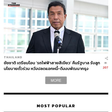
ครั้ง
หรือจะเป็นอีกวิดีโอหนึ่งที่มีการสอบถามและพูดคุยกับกลุ่มผู้
สูงอายุใน กทม. ว่าจะเลือกใครเป็นผู้ว่าฯ ซึ่งเป็นหัวข้อที่น่า
สนใจและไม่ค่อยได้เห็นบนพื้นที่สื่อมากนัก เพราะหลายๆ
สำนักจะเน้นไปที่ New Voter หรือคนรุ่นใหม่กันมากกว่า
ทำให้เราอาจไม่ค่อยได้เห็นมุมมองของผู้สูงอายุต่อการเลือก
ตั้งผู้ว่าฯ กทม. และหากมองดีๆ ผู้สูงอายุส่วนใหญ่เป็นผู้มีสิทธิ
เลือกตั้งกันมากกว่าหนุ่มสาวหรือคนรุ่นใหม่ที่หลายคนอาจจะ
เข้ามาทำงานในกรุงเทพฯ ไม่ได้มีทะเบียนบ้านที่กรุงเทพฯ
THAILAND
หรืออยู่ในจังหวัดใกล้เคียงอย่างนนทบุรี สมุทรปราการ
ชัชชาติ เตรียมโอน ‘รถไฟฟ้าสายสีเขียว’ คืนรัฐบาล รับลูก
เป็นต้น
207
นโยบายตั๋วร่วม หวังปลดแอกหนี้-ดึงงบพัฒนากรุง
สื่อสำนักต่อมาที่ได้รับเอ็นเกจเมนต์มากที่สุดนั่นก็คือช่อง 3
MORE
โดยไฮไลต์ของช่อง 3 คือการทำรายการดีเบต
‘ช่อง 3 ตามหา
ผู้ว่าฯ เลือกตั้ง’
ที่เข้มข้นจนชาวโซเชียลต่างพากันพูดว่า นี่คือ
รายการดีเบตที่ดุเดือดและประชันวิสัยทัศน์ของแต่ละผู้สมัคร
ได้อย่างถึงที่สุด เพราะมีการพาประชาชนจากต่างสาขา
MOST POPULAR
อาชีพมาพูดถึงปัญหาที่พบมาตลอด และให้ผู้สมัครผู้ว่าฯ ได้