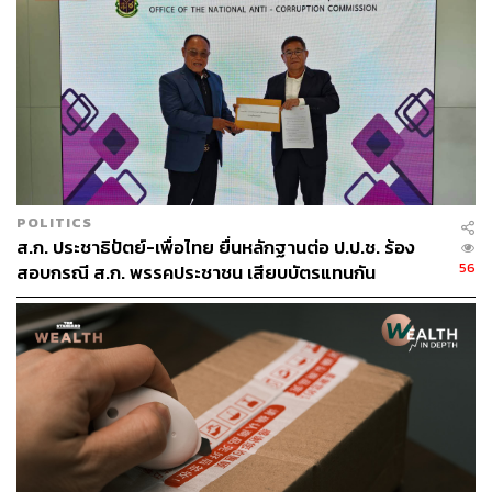
ใหญ่มาจากรายการ
THE CANDIDATE BATTLE พลิกโฉ
มดีเบต ศึกดวลความคิด พิชิตโหวต
ของ THE STANDARD ที่
เกิดขึ้นในวันที่ 15 พฤษภาคม
โดยรายการมีลักษณะเป็นการประชันวิสัยทัศน์ที่ไม่ใช่เพียง
แค่นำผู้สมัครมาเล่านโยบายเท่านั้น แต่ยังเป็นการตอบคำ
ถามสดๆ ที่มาจากผู้ชม ณ ตอนนั้น รายการจึงมีความตื่นเต้น
เกิดขึ้นอยู่ตลอดเวลา รวมถึงมีการตัดไฮไลต์ออกมาค่อนข้าง
POLITICS
เยอะเพื่อลงในช่องทางออนไลน์ของตัวเอง
ส.ก. ประชาธิปัตย์-เพื่อไทย ยื่นหลักฐานต่อ ป.ป.ช. ร้อง
56
สอบกรณี ส.ก. พรรคประชาชน เสียบบัตรแทนกัน
หากย้อนกลับไป THE STANDARD เคยจัดเวทีดีเบตใน
ลักษณะนี้มาแล้วเมื่อครั้งเลือกตั้งใหญ่ พ.ศ. 2562 ซึ่งได้รับ
การตอบรับที่ดีมาก ครั้งนี้จึงมีการสานต่อความสำเร็จนั้น
และได้รับกระแสตอบรับอย่างล้นหลาม