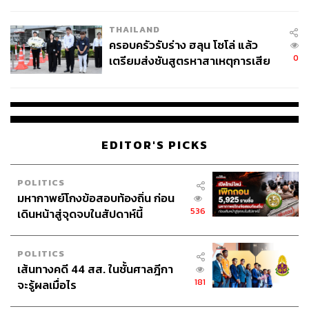
นัยทางการเมือง
เอ็นเกจเมนต์ไปทั้งสิ้นราวๆ 1,307,778 เอ็นเกจเมนต์
workpointTODAY
(5%) ที่เรามองว่าโดดเด่นในเรื่อง
THAILAND
ครอบครัวรับร่าง ฮลุน โซโล่ แล้ว
ของเกมโชว์ประชันวิสัยทัศน์ไม่แพ้ Thairath ซึ่งตัว
0
เตรียมส่งชันสูตรหาสาเหตุการเสีย
รายการมีการพูดถึงเรื่องราวที่อยู่ในความสนใจของ
ชีวิต
ประชาชน ทั้งการให้ผู้สมัครมาลองจัดสรรงบประมาณ
ของ กทม. การให้บัตรใบหนึ่งแล้วลองทายว่าบัตรนี้คือ
อะไร (ซึ่งมันคือบัตรตั๋วร่วมหรือบัตรแมงมุมนั่นเอง)
หรือจะเป็นคอนเทนต์รวมเพลงหาเสียงของผู้สมัครก็เป็น
EDITOR'S PICKS
หนึ่งหัวข้อที่นับว่าน่าสนใจมากเช่นกัน
The MATTER (5%) ดึงจอมขวัญมาเป็นผู้ดำเนิน
รายการที่มาพร้อมกับ #กาเปลี่ยนกรุง ที่มีคอนเทนต์
POLITICS
หลากหลายรูปแบบ ไม่ว่าจะเป็นรายการสั้นๆ ที่เป็นการ
มหากาพย์โกงข้อสอบท้องถิ่น ก่อน
แนะนำความรู้ทั่วไปเกี่ยวกับผู้ว่าฯ กทม. รายการแนวจับ
536
เดินหน้าสู่จุดจบในสัปดาห์นี้
เข่าคุยอย่าง ‘
ผู้ว่าHardTalk’
ที่ในตอนท้ายมีเซอร์ไพรส์
เกิดขึ้นด้วยการให้ผู้สมัครลอง Role Play (แสดงเลียน
POLITICS
แบบ) เป็นผู้สมัครคนอื่นๆ ซึ่งถือว่าเป็นอีกมุมหนึ่งที่เรา
เส้นทางคดี 44 สส. ในชั้นศาลฎีกา
ไม่ได้เห็นจากผู้สมัครในรายการอื่นๆ อย่างแน่นอน
181
จะรู้ผลเมื่อไร
The Reporters (4%) ที่เน้นไปทางการรายงานข่าวสด