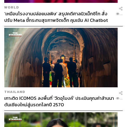
ช่องทางติดตาม
THE STANDARD WEALTH
WORLD
‘เหมือนโรงงานปล่อยมลพิษ’ สรุปคดีศาลนิวเม็กซิโก สั่ง
...
Twitter:
twitter.com/standard_wealth
ปรับ Meta ชี้กระทบสุขภาพจิตเด็ก คุมเข้ม AI Chatbot
Instagram:
instagram.com/thestandardwealth
Official Line:
https://lin.ee/xfPbXUP
สามารถติดตาม THE STANDARD WEALTH
ผ่านแอปพลิเคชันต่างๆ ที่คุณสะดวกหรือใช้งานอยู่แล้วได้เลย
TAGS:
THE STANDARD
WISESIGHT
THAILAND
THE STANDARD DEBATE
เลือกตั้งผู้ว่าฯ กทม
เกาะติด ICOMOS ลงพื้นที่ ‘วัดอุโมงค์’ ประเมินคุณค่าล้านนา
...
ผู้ว่าฯ กทม.
ผู้ว่าราชการกรุงเทพมหานคร
ดันเชียงใหม่สู่มรดกโลกปี 2570
สมาชิกสภากรุงเทพมหานคร (ส.ก.)
เลือกตั้ง ส.ก.
THE CANDIDATE BATTLE