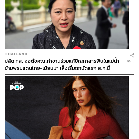
121
THAILAND
ปลัด ทส. จ่อตั้งคณะทำงานร่วมแก้ปัญหาสารพิษในแม่น้ำ
...
ABOUT THE AUTHOR
ข้ามพรมแดนไทย-เมียนมา เล็งเริ่มถกนัดแรก ส.ค.นี้
ถนัดกิจ จันกิเสน
Content Creator ประจำกองบรรณาธิการ
THE STANDARD WEALTH ผู้เสพติดโลก
ธุรกิจ การตลาด เทคโนโลยี และชอบสำรวจ
โลกออฟไลน์และออนไลน์มาถอดรหัสความ
เคลื่อนไหวให้เป็นเรื่องเข้าใจง่าย สนุก และได้
ไอเดียใหม่ๆ
ABOUT THE PHOTOGRAPHER
ศวิตา พูลเสถียร
ช่างภาพข่าว ประจำสำนักข่าว THE