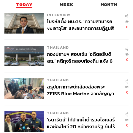
ตอบกันสดๆ ณ ตรงนั้น ซึ่งผู้ดำเนินรายการถือว่าเป็นนักข่าว
TODAY
WEEK
MONTH
แม่เหล็กของช่อง 3 เลย ทั้ง สรยุทธ สุทัศนะจินดา และ กรรชัย
INTERVIEW
กำเนิดพลอย จาก
เรื่องเล่าเช้านี้
และ
โหนกระแส
ไขรหัสตั้ง ผบ.ตร. ‘ความสามารถ
0
vs อาวุโส’ และอนาคตการปฏิรูปสี
ถือเป็นความแปลกใหม่ของรูปแบบรายการประชันวิสัยทัศน์
กากี กับ พล.ต.อ. เอก อังสนานนท์
อยู่ไม่น้อย เพราะเป็นการนำผู้คนที่ประสบปัญหามากมายใน
กรุงเทพฯ มาเป็นประเด็นเพื่อให้ผู้สมัครหาทางออก และสร้าง
THAILAND
ความมั่นใจให้กับประชาชนที่กำลังจะโหวตในอีกไม่กี่วันต่อ
กองปราบฯ สอบเข้ม ‘อดีตอธิบดี
จากนั้น และในวันที่ 20 พฤษภาคม ช่อง 3 ก็ได้จัดดีเบตอีกครั้ง
0
สถ.’ คดีทุจริตสอบท้องถิ่น แจ้ง 6
และครั้งนี้ก็ยังคงได้รับการตอบรับที่ดีจากผู้ชม โดยช่อง 3 นั้น
ข้อหาหนัก จ่อชง ป.ป.ช. 12 ส.ค. นี้
ได้รับเอ็นเกจเมนต์รวมทั้งสิ้น 1,293,174 เอ็นเกจเมนต์ (10%)
THAILAND
สรุปมหากาพย์กล้องส่องพระ
นอกจากนั้นยังมีอีกหลายสำนักข่าวที่มีเอ็นเกจเมนต์สูงใน
0
ZEISS Blue Marine จากสัญญา
ลำดับถัดมา ตัวอย่างเช่น
ผลิต 8.3 ล้าน สู่ข้อพิพาท ‘มา
เวลล์ฯ’ ฟ้อง ‘โทน บางแค’ ผิดนัด
Thairath (10%) ที่แม้จะเป็นช่องข่าวแต่ก็ยังมีรายกา
THAILAND
จ่ายหนี้-แอบระบุแบรนด์
รอื่นๆ ที่มีการพูดถึงประเด็นของผู้ว่าฯ กทม. หรือแม้
‘ธนารัตน์’ ให้ปากคำตำรวจไซเบอร์
กระทั่งมีรายการเกมโชว์แนวประชันวิสัยทัศน์ของผู้
0
แฉช่องโหว่ 20 หน่วยงานรัฐ ยันไร้
สมัครผู้ว่าฯ กทม. เป็นของตัวเองหลายรายการ กวาด