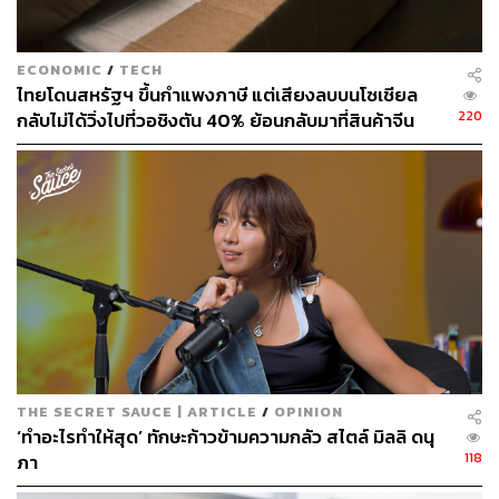
ECONOMIC
/
TECH
ไทยโดนสหรัฐฯ ขึ้นกำแพงภาษี แต่เสียงลบบนโซเชียล
220
กลับไม่ได้วิ่งไปที่วอชิงตัน 40% ย้อนกลับมาที่สินค้าจีน
ราคาถูกที่ทะลักจน SME ไทยสู้ไม่ไหว
สื่อสำนักต่อมาที่ได้รับเอ็นเกจเมนต์สูงที่สุดคือ Voice TV ที่นำ
เสนอรายการที่เกี่ยวข้องกับการเมือง และเรื่องที่ถูกพูดคุยบ่อย
ที่สุดในช่วงนี้จะเป็นเรื่องอะไรไม่ได้ นอกจากเรื่องของผู้ว่าฯ
กทม. ที่ทำเอ็นเกจเมนต์รวมทั้งสิ้นราวๆ 2,546,304 เอ็นเกจ
เมนต์ (19%) เลยทีเดียว
ความโดดเด่นของ Voice TV คือการตั้งคำถามที่แตกต่างออก
ไป อย่างเช่นวิดีโอที่ได้รับเอ็นเกจเมนต์สูงที่สุดคือวิดีโอที่ชื่อ
ว่า ‘ใครคือคนที่คุณจะไม่เลือก และฝากชีวิตไว้กับเขา’ ซึ่งเป็น
THE SECRET SAUCE | ARTICLE
/
OPINION
คำถามที่แตกต่างไปจากสื่ออื่นที่มักจะถามถึงคนที่ประชาชน
‘ทำอะไรทำให้สุด’ ทักษะก้าวข้ามความกลัว สไตล์ มิลลิ ดนุ
ชื่นชอบ หรือต้องการที่จะเลือก วิดีโอนี้มีเอ็นเกจเมนต์ในเฟ
118
ภา
ซบุ๊กสูงถึง 137,000 เอ็นเกจเมนต์ ยอดเข้าชมสูงถึง 2.6 ล้าน