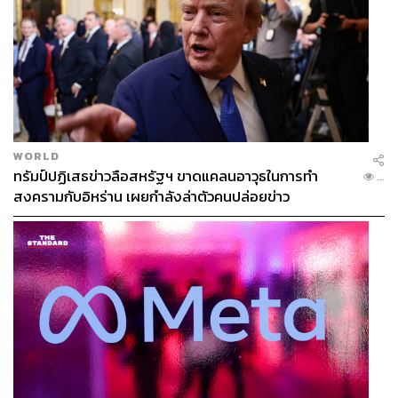
ยังสามารถเชื่อมต่อกับสื่อและถูกเผยแพร่ไปยังทุกคนได้
หากย้อนกลับไปเมื่อการเลือกตั้งผู้ว่าฯ กทม. เมื่อ 9 ปีที่แล้ว
คุณอาจจะกำลังเฝ้ารอผลเลือกตั้งอย่างใจจดใจจ่ออยู่หน้าจอ
ทีวี ตามเสียงวิทยุในรถ รอรายการข่าวตอนเย็นเพื่อสรุปเรื่อง
ราวที่เกิดขึ้น เมื่อยุคสมัยเปลี่ยนไปวงการสื่อก็ย่อม
เปลี่ยนแปลงให้ทันกัน นี่เป็นเพียงบางส่วนสำหรับหน้า
WORLD
ประวัติศาสตร์แห่งวงการสื่อสารมวลชนที่ทุกคนสามารถเข้า
ทรัมป์ปฏิเสธข่าวลือสหรัฐฯ ขาดแคลนอาวุธในการทำ
...
ถึงข้อมูลได้ง่าย รวดเร็ว ผนวกเข้ากับโซเชียลมีเดียที่กำลังจะ
สงครามกับอิหร่าน เผยกำลังล่าตัวคนปล่อยข่าว
กลายเป็นสื่อหลักในวันนี้ ต่อจากนี้วงการสื่อจะเปลี่ยนแปลงไป
มากน้อยแค่ไหน เป็นเรื่องที่น่าจับตามองจริงๆ
อ้างอิง:
https://wisesight.com/bkk-election22-article