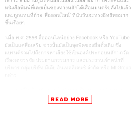
หนังสือพิมพ์ที่เคยเป็นช่องทางหลักได้เสื่อมมนตร์ขลังไปแล้ว
และถูกแทนที่ด้วย ‘สื่อออนไลน์’ ที่นับวันจะทรงอิทธิพลมาก
ขึ้นเรื่อยๆ
“เมื่อ พ.ศ. 2556 สื่อออนไลน์อย่าง Facebook หรือ YouTube
ยังเป็นแค่สื่อเสริม ช่วงนั้นยังเป็นจุดพีคของสื่อดั้งเดิม ซึ่ง
แบรนด์รวมไปถึงการหาเสียงใช้เป็นองค์ประกอบหลัก” ภวัต
เรืองเดชวรชัย ประธานกรรมการ และประธานเจ้าหน้าที่
บริหาร กลุ่มบริษัท มีเดีย อินเทลลิเจนซ์ จํากัด หรือ MI Group
กล่าว
“แต่ตอนนี้ไม่ใช่แล้ว ออนไลน์กลายเป็นกระแสหลัก แถมแตก
กระจายยิบย่อยไปอีก ไม่ได้อยู่ในแพลตฟอร์มใดแพลตฟอร์ม
READ MORE
หนึ่ง การหาเสียงแบบเดิมๆ จึงใช้ไม่ได้แล้ว ดังนั้นนี่จึงเป็น
โจทย์หลักของผู้สมัครในการคิดรูปแบบใหม่ๆ ในการหาเสียง
หากต้องการคะแนนหรือได้ใจคนกรุงเทพฯ”