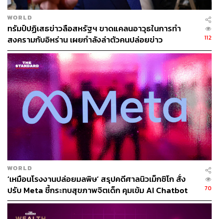
ความปลอดภัยจากฟ้าผ่าเช่นกัน แต่เนื้อหาขอกฎอาจจะแตก
WORLD
ต่างกันเล็กน้อย
ทรัมป์ปฏิเสธข่าวลือสหรัฐฯ ขาดแคลนอาวุธในการทำ
112
สงครามกับอิหร่าน เผยกำลังล่าตัวคนปล่อยข่าว
ใน NFL จะมีการหยุดเกม 30 นาทีเช่นกัน แต่ระยะรัศมีที่ถูก
นำมาใช้ว่าเกมจะกลับมาเล่นต่อได้หรือไม่จะมีรัศมี 8 ไมล์
หรือราว 13 กิโลเมตร ซึ่งน้อยกว่า FIFA เล็กน้อย
แฟนๆ NFL เองก็คงจะคุ้นชินกับการที่เกมถูกดีเลย์ออกไป
เนื่องจากสภาพอากาศเช่นกัน เพราะการที่เกมต้องหยุดด้วย
เหตุผลนี้เกิดขึ้นในแทบจะทุกฤดูกาล
แต่แตกต่างจาก NFL ที่ปกติแต่ละเกมก็กินเวลายาวนานกว่า
ฟุตบอลในแต่ละแมตช์อยู่แล้ว และฤดูกาล NFL ก็ยาวนาน
กว่าฟุตบอลทัวร์นาเมนต์เช่นนี้ เพราะในกรณีที่เลวร้ายที่สุด
WORLD
หากเกมถูกยกเลิกก็จะยังพอที่จะหาเวลากลับมาเล่นใหม่ในวัน
‘เหมือนโรงงานปล่อยมลพิษ’ สรุปคดีศาลนิวเม็กซิโก สั่ง
หลังได้
70
ปรับ Meta ชี้กระทบสุขภาพจิตเด็ก คุมเข้ม AI Chatbot
แต่ฟุตบอลทัวร์นาเมนต์แบบสโมสรโลก การเลื่อนเกมออกไป
เป็นเรื่องใหญ่ทีเดียว เพราะมันจะกระทบกับเกมต่อๆ ไป และ