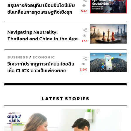
สรุปภารกิจอนุทิน เยือนอินโดนีเซีย
tning_Safety__Large_Stadiums.pdf
542
ขับเคลื่อนการทูตเศรษฐกิจเชิงรุก
ประกาศหุ้นส่วนยุทธศาสตร์ไทย –
TAGS:
กีฬาฟุตบอล
USA
Chelsea
S.L. Benfica
อินโดนีเซีย
FIFA Club World Cup
FIFA Club World Cup 2025
Navigating Neutrality:
Thailand and China in the Age
172
of a New Global Order
BUSINESS
/
ECONOMIC
วิเคราะห์ปรากฏการณ์คนแห่ขอสิน
2.6K
เชื่อ CLICX อาจเป็นเพียงยอด
ภูเขาน้ำแข็ง ของปัญหาหนี้ครัว
413
เรือนไทยที่ถูกซุกไว้
LATEST STORIES
ABOUT THE AUTHOR
สมศักดิ์ จันทวิชชประภา
โปรดิวเซอร์ คอลัมนิสต์ และบรรณาธิการ ผู้
หลงใหลในความตื่นเต้นของกีฬาและความ
สงบของการอ่านหนังสือเงียบๆ