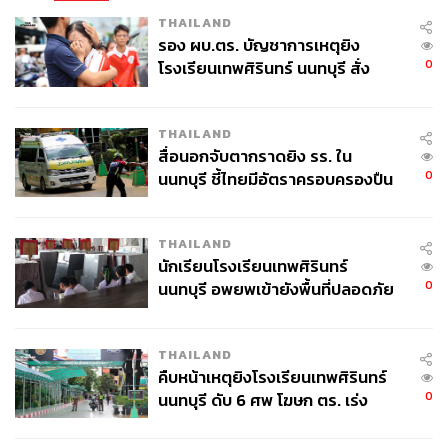
THAILAND
ปัญหานี้เป็นปัญหาที่ FIFA ต้องกลับไปขบคิดและหาทางรับมือ
รอง ผบ.ตร. บัญชาการเหตุยิง
ให้ได้ เพราะมันจะเป็นบทเรียนสำคัญก่อนที่ฟุตบอลโลก 2026
0
โรงเรียนเทพศิรินทร์ นนทบุรี สั่ง
ในสหรัฐอเมริกา จะเปิดฉาก ซึ่งฟุตบอลโลกในปีหน้าก็ยังจะ
ค้นหา 2 รอบยืนยันไร้คนติดค้าง พบ
เล่นในช่วงเวลาเดียวกันกับสโมสรโลกในปีนี้ด้วย
ศพปู่-ย่าที่บ้านพักผู้ก่อเหตุ
THAILAND
นั่นหมายความว่าฟุตบอลโลก 2026 อาจต้องรับมือกับสภาพ
สื่อนอกจับตากราดยิง รร. ใน
อากาศที่คล้ายๆ กันนี้ในปีหน้า และฟ้าผ่าก็อาจเกิดขึ้นได้
0
นนทบุรี ชี้ไทยมีอัตราครอบครองปืน
เหมือนเดิมเช่นกัน
สูงในระดับต้นของภูมิภาค
THAILAND
FIFA ต้องหาทางให้หลายๆ เมืองเตรียมรับมือกับพายุฤดูร้อนที่
นักเรียนโรงเรียนเทพศิรินทร์
อาจส่งผลกระทบโดยตรงต่อโปรแกรมการแข่งขัน ทั้งสำหรับ
0
นนทบุรี อพยพเข้ายังพื้นที่ปลอดภัย
นักเตะ แฟนบอล และผู้ชมทางบ้าน
ชั่วคราว หลังเหตุใช้อาวุธปืนภายใน
โรงเรียนคลี่คลาย
เพราะแม้สภาพอากาศจะเป็นสิ่งที่ควบคุมไม่ได้ แต่หากไม่มี
THAILAND
ข้อกำหนดในการรับมือแล้วปล่อยให้ฟุตบอลโลกถูกเลื่อนเกม
คืบหน้าเหตุยิงโรงเรียนเทพศิรินทร์
ออกไปแบบที่เกิดขึ้นในสโมสรโลกปีนี้
0
นนทบุรี ดับ 6 ศพ โฆษก ตร. เร่ง
สอบปมขโมยปืนปู่ก่อเหตุ
ฟุตบอลโลก 2026 อาจเป็นฟุตบอลโลกที่ ‘ดูไม่จืด’ ที่สุดครั้ง