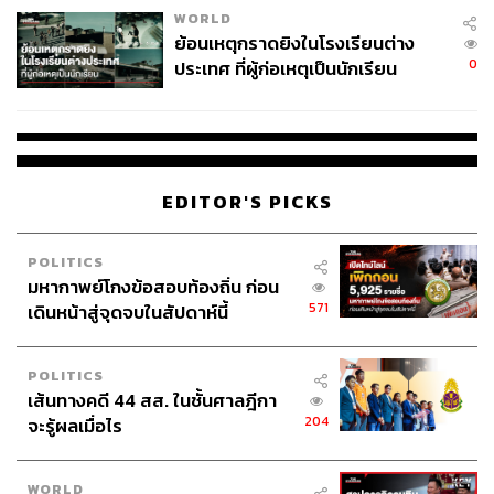
หนึ่งเลยก็ได้
WORLD
ย้อนเหตุกราดยิงในโรงเรียนต่าง
0
ประเทศ ที่ผู้ก่อเหตุเป็นนักเรียน
ภาพ:
Justin Setterfield – FIFA / Getty Images
อ้างอิง
https://www.nytimes.com/athletic/live-blogs/benfica-v
s-chelsea-live-updates-club-world-cup-2025-score-r
EDITOR'S PICKS
esult/xwKHK9a0Fz6d/
https://www.foxsports.com.au/football/chelsea-prevail
-after-twohour-delay-and-var-drama-in-wildest-game-
POLITICS
of-the-cwc-so-far/news-story/1936d5357aca22d085a
มหากาพย์โกงข้อสอบท้องถิ่น ก่อน
13141a33b874c
571
เดินหน้าสู่จุดจบในสัปดาห์นี้
https://www.football.london/chelsea-fc/fixtures-result
s/breaking-benfica-vs-chelsea-club-31954698
POLITICS
https://www.nytimes.com/athletic/6453216/2025/06/2
เส้นทางคดี 44 สส. ในชั้นศาลฎีกา
8/chelsea-benfica-highlights-delay/
204
จะรู้ผลเมื่อไร
https://www.footballzebras.com/2022/08/nfl-weather-
safety-has-come-a-long-way/
WORLD
https://lightning.org/wp-content/uploads/2014/12/Ligh