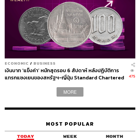
การเลื่อนเกมฟุตบอลออกไปถึง 2 ชั่วโมงแบบนี้มันยังกระทบ
กับโมเมนตัมของเกมฟุตบอลที่ต้องเล่นกันอย่างต่อเนื่อง ต่าง
จาก NFL ที่เล่นๆ หยุดๆ ด้วย
โดยทาง เอ็นโซ มาเรสกา หัวหน้าโค้ชของเชลซี ก็มองว่า
การหยุดเกมนานถึง 2 ชั่วโมงแบบนี้มันไม่ใช่เรื่องปกติเช่นกัน
โดยกล่าวหลังจบเกมว่า “มันน่าตลกสิ้นดี เป็นไปไม่ได้เลยกับ
การหยุดเกม 2 ชั่วโมง นี่มันฟุตบอลนะ มันไม่เหมาะกับกีฬา
ECONOMIC
/
BUSINESS
ของเราเลย
เงินบาท ‘แข็งค่า’ หนักสุดรอบ 6 สัปดาห์ หลังปฏิบัติการ
475
แทรกแซงเยนของสหรัฐฯ-ญี่ปุ่น Standard Chartered
“ผมเข้าใจการหยุดเกมเพื่อความปลอดภัย แต่คงไม่ใช่จุดที่
เปิดเป้าสิ้นปีนี้จ่อแข็งต่อแตะ 32.50 บาทต่อดอลลาร์
เหมาะสมในการจะเล่นฟุตบอลแบบนั้นหรอก คุณครับ การ
MORE
หยุดเกม 2 ชั่วโมงนี่มันไม่ใช่ฟุตบอลแล้ว
“มันไม่ใช่เกมฟุตบอลแบบเดิมหลังจากผ่านไป 2 ชั่วโมง มันไม่
ปกติหลังจากผ่านไป 85 นาทีเราไม่เสียประตู และเมื่อคุณหยุด
MOST POPULAR
แล้วกลับออกมา คุณก็เสียประตู เมื่อมันมีเกม 6-7 แมตช์ถูก
หยุดระหว่างเกม นั่นหมายความว่ามีบางอย่างผิดปกติแล้วละ”
TODAY
WEEK
MONTH