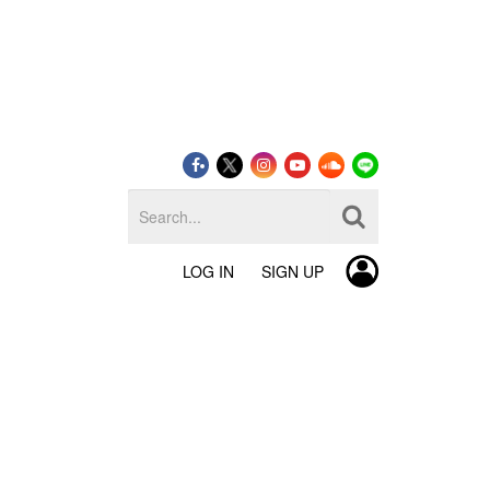
LOG IN
SIGN UP