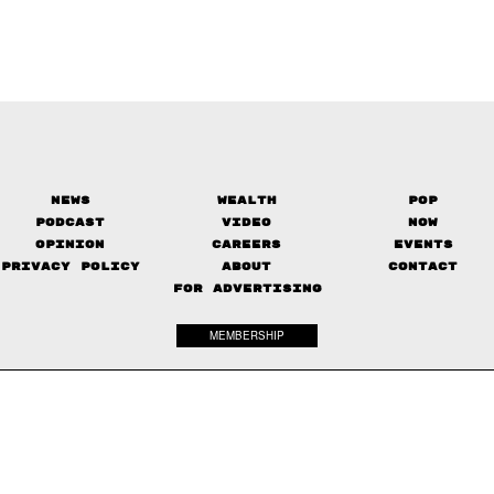
News
Wealth
Pop
Podcast
Video
Now
Opinion
Careers
Events
Privacy Policy
About
Contact
FOR ADVERTISING
MEMBERSHIP
© 2017-
2026
The Standard. All rights reserved.