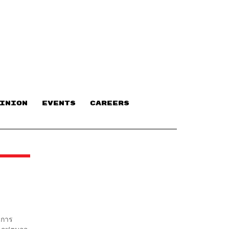
INION
EVENTS
CAREERS
บการ
ลกฟุตบอล