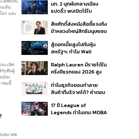
นได้พบกับ
มท. 2 บุกผับกลางเมือง
พลัส’ เฟส 2 รอประเมิน
จบเส้น
แปดริ้ว พบเปิดไร้ใบ
ความเหมาะสม
เปโดร และ
อนุญาต-เด็กต่ำกว่า 20 ปี
สีหศักดิ์ส่งหนังสือชี้แจงถึง
ใช้บริการ ฉี่ม่วง 32 ราย
ข้าหลวงใหญ่สิทธิมนุษยชน
จ่อปิด 5 ปี
กรณีรายงาน UN ‘คลาด
สู้ดอกเบี้ยสูงไปกับหุ้น
เคลื่อน-ไม่เป็นธรรม’
สหรัฐฯ: ทำไม Wall
Street ยังน่าลงทุนกว่าที่
Ralph Lauren มีรายได้ใน
ชนะเลิศ
คิด?
ับทีมผู้
ครึ่งปีแรกของ 2026 สูง
มป์จะ
ขึ้นถึง 14%
ฎาคมนี้
ทำไมธุรกิจยอมทำลาย
สินค้าที่บริจาคได้? คำตอบ
อาจไม่ได้อยู่ที่จริยธรรมแต่
17 ปี League of
อยู่ที่ระบบภาษี
Legends ทำไมเกม MOBA
?
ในตำนานถึงไม่หายไปตาม
กาลเวลา?
นกับอนาคต