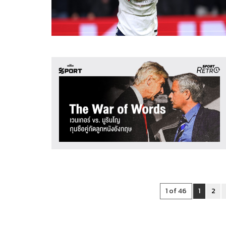
1 of 46
1
2