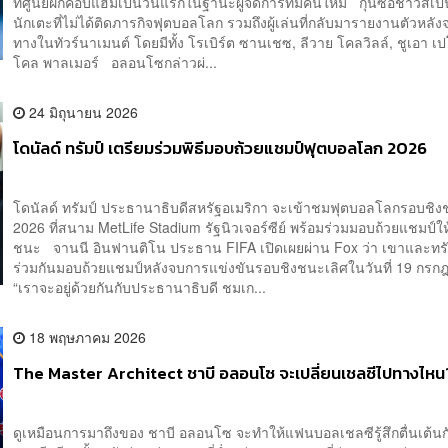
ที่ศูนย์ฝึกค็อบแฮมเป็นวันแรกในฐานะผู้จัดการทีมคนใหม่ กุนซือชาวสเป
นักเตะที่ไม่ได้ติดภารกิจฟุตบอลโลก รวมถึงผู้เล่นที่กลับมารายงานตัวหลัง
ทางในทัวร์นาเมนต์ โดยมีทั้ง โรเบิร์ต ซานเชซ, ลีวาย โคลวิลล์, ชูเอา 
โคล พาลเมอร์ อลอนโซกล่าวผ่...
24 มิถุนายน 2026
โดนัลด์ ทรัมป์ เตรียมร่วมพิธีมอบถ้วยแชมป์ฟุตบอลโลก 2026
โดนัลด์ ทรัมป์ ประธานาธิบดีสหรัฐอเมริกา จะเข้าชมฟุตบอลโลกรอบชิง
2026 ที่สนาม MetLife Stadium รัฐนิวเจอร์ซีย์ พร้อมร่วมมอบถ้วยแชมป์ให้ก
ชนะ จานนี อินฟานติโน ประธาน FIFA เปิดเผยผ่าน Fox ว่า เขาและทรั
ร่วมกันมอบถ้วยแชมป์หลังจบการแข่งขันรอบชิงชนะเลิศในวันที่ 19 กรก
“เราจะอยู่ด้วยกันกับประธานาธิบดี ชมเก...
18 พฤษภาคม 2026
The Master Architect ชาบี อลอนโซ จะเปลี่ยนเชลซีไปทางไหน
ดูเหมือนการมาถึงของ ชาบี อลอนโซ จะทำให้แฟนบอลเชลซีรู้สึกตื่นเต้