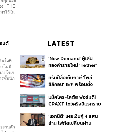
ื่อง THE
มาไว้ใน
LATEST
ปอนด์
‘New Demand’ ผู้เล่น
ินใจที่
ทองคำรายใหม่ ‘Tether’
ละไม่มี
นของโรเจ
ทรัมป์สั่งเก็บภาษี ‘โพลี
รซื้อนัก
ซิลิคอน’ 15% พร้อมตั้ง
ราคาขั้นต่ำ ตัดกำลังจีน
แม็คโคร-โลตัส ฟอร์มดี!
CPAXT โชว์ครึ่งปีแรกราย
ได้ทะลุ 2.6 แสนล้าน เร่ง
‘เอกนิติ’ เผยเงินกู้ 4 แสน
ปรับโฉมสาขาใหม่ดันพื้นที่
ล้าน โฟกัสเปลี่ยนผ่าน
เช่าโต
ายงานตัว
พลังงาน ลุ้น ‘ไทยช่วยไทย