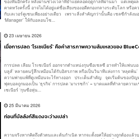
ของทีมอีกครั้ง หลังผ่านช่วงเวลาที่ย่ำแย่ตลอดฤดูกาลที่ผ่านมา แต่เหตุ
คาดหวังครั้งนี้ อาจไม่ได้อยู่แค่ชื่อเสียงของอดีตกองกลางระดับโลก หรือค
กับเลเวอร์คูเซนเพียงอย่างเดียว เพราะสิ่งสำคัญกว่านั้นคือ เชลซีกำลั
‘Manager’ ให้กับอลอนโซ...
23 เมษายน 2026
เมื่อการปลด ‘โรเซเนียร์’ คือคำสารภาพความล้มเหลวของ BlueC
การปลด เลียม โรเซเนียร์ ออกจากตำแหน่งกุนซือเชลซี อาจทำให้แฟนบอล 
บลูส์’ หลายคนรู้สึกเหมือนได้รับอิสรภาพ หรือเป็นวินาทีแห่งการ ‘หลุดพ้น
ความพ่ายแพ้ที่ดูเหมือนจะไร้ทางออก ประเด็นสำคัญ จุดเริ่มต้นของปัญหา
ฟุตบอลถูกมองเป็น ‘ธุรกิจ’ การปลด ‘มาเรซก้า’ = บาดแผลที่ทำลายความเช
เซเนียร์ ‘กุนซือหุ่น...
25 มีนาคม 2026
ก่อนที่บัลลังก์สีแดงจะว่างเปล่า
ความจริงหากคิดถึงตัวตนและต้นกำเนิด หากจะตั้งยศให้อย่างถูกต้องแล้ว