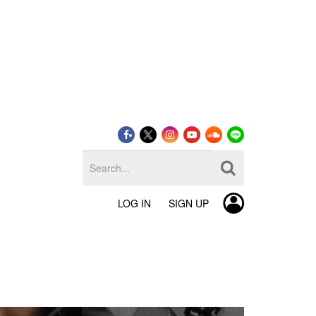
LOG IN
SIGN UP