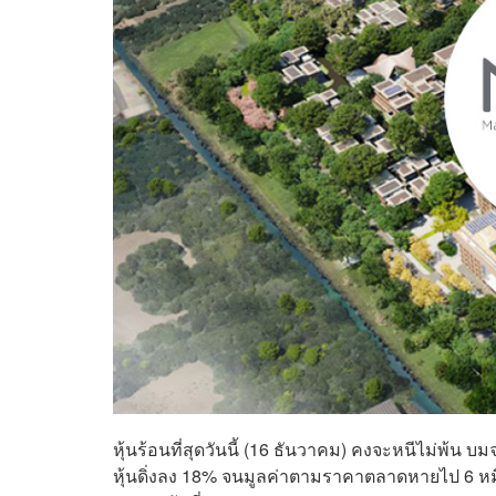
หุ้นร้อนที่สุดวันนี้ (16 ธันวาคม) คงจะหนีไม่พ้น บ
หุ้นดิ่งลง 18% จนมูลค่าตามราคาตลาดหายไป 6 หมื