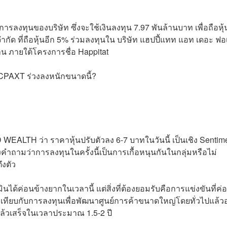
ลงทุนของบริษัท ซึ่งจะใช้เงินลงทุน 7.97 พันล้านบาท เพื่อถือหุ้
 จำกัด ที่ถือหุ้นอีก 5% ร่วมลงทุนใน บริษัท แฮปปี้แทท แอท เดอะ ฟ
าน ภายใต้โครงการชื่อ Happitat
CPAXT ร่วงลงหนักขนาดนี้?
EALTH ว่า ราคาหุ้นปรับตัวลง 6-7 บาทในวันนี้ เป็นเชิง Sentim
ำถามว่าการลงทุนในครั้งนี้เป็นการเกื้อหนุนกันในกลุ่มหรือไม่
งตัว
ด้ค่อนข้างยากในเวลานี้ แต่สิ่งที่ต้องยอมรับคือการแข่งขันที่ค่
ากเทียบกับการลงทุนเพื่อพัฒนาศูนย์การค้าขนาดใหญ่โดยทั่วไปแล้ว
แล้วเสร็จในเวลาประมาณ 1.5-2 ปี