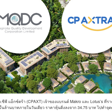
มจ.ซีพี แอ็กซ์ตร้า (CPAXT) เจ้าของแบรนด์ Makro และ Lotus’s ที่ร
่นล้านบาทภายในวันเดียว ราคาหุ้นดิ่งลงจาก 34.75 บาท ไปทำจุด