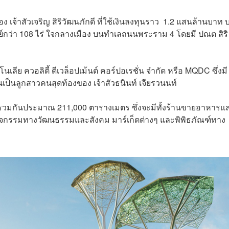
 เจ้าสัวเจริญ สิริวัฒนภักดี ที่ใช้เงินลงทุนราว 1.2 แสนล้านบาท 
ย์กว่า 108 ไร่ ใจกลางเมือง บนทำเลถนนพระราม 4 โดยมี ปณต สิริ
โนเลีย ควอลิตี้ ดีเวล็อปเม้นต์ คอร์ปอเรชั่น จำกัด หรือ MQDC ซึ่งมี
้นเป็นลูกสาวคนสุดท้องของ เจ้าสัวธนินท์ เจียรวนนท์
อยรวมกันประมาณ 211,000 ตารางเมตร ซึ่งจะมีทั้งร้านขายอาหารแ
่ทำกิจกรรมทางวัฒนธรรมและสังคม มาร์เก็ตต่างๆ และพิพิธภัณฑ์ทาง