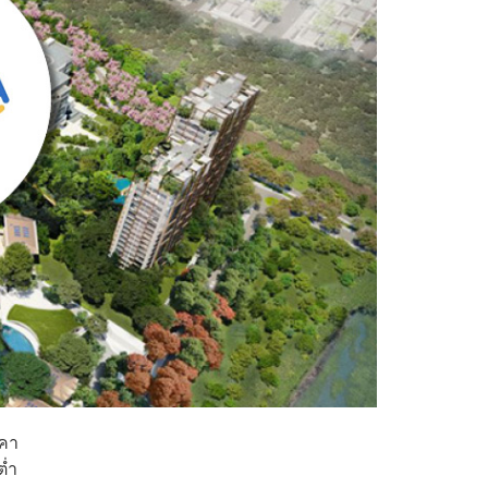
าคา
ต่ำ