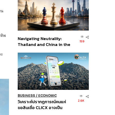
อินโดนีเซีย
บน
 ทิพ
Navigating Neutrality:
159
Thailand and China in the
Age of a New Global
ละ
Order
BUSINESS
/
ECONOMIC
2.6K
วิเคราะห์ปรากฏการณ์คนแห่
ขอสินเชื่อ CLICX อาจเป็น
เพียงยอดภูเขาน้ำแข็ง ของ