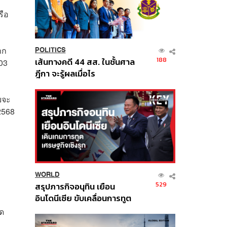
รือ
าก
POLITICS
188
เส้นทางคดี 44 สส. ในชั้นศาล
303
ฎีกา จะรู้ผลเมื่อไร
ยจะ
2568
WORLD
529
สรุปภารกิจอนุทิน เยือน
อินโดนีเซีย ขับเคลื่อนการทูต
เศรษฐกิจเชิงรุก ประกาศหุ้น
าด
ส่วนยุทธศาสตร์ไทย –