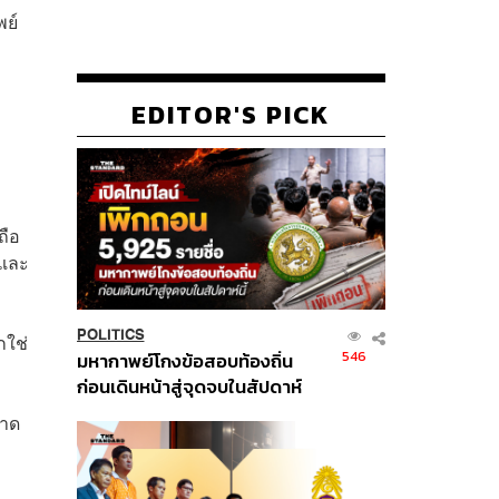
พย์
EDITOR'S PICK
ถือ
ยและ
POLITICS
กใช่
546
มหากาพย์โกงข้อสอบท้องถิ่น
ก่อนเดินหน้าสู่จุดจบในสัปดาห์
นี้
ลาด