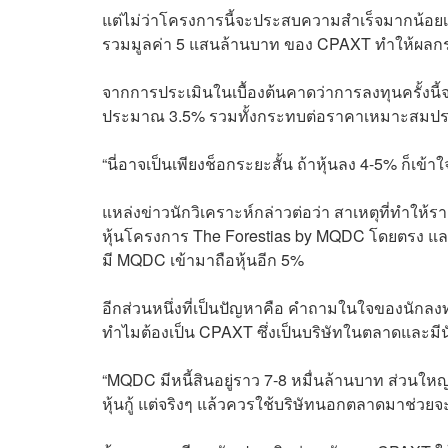
แต่ไม่ว่าโครงการนี้จะประสบความสำเร็จมากน้อยเพี
รวมมูลค่า 5 แสนล้านบาท ของ CPAXT ทำให้ผลกร
จากการประเมินในเบื้องต้นคาดว่าการลงทุนครั้ง
ประมาณ 3.5% รวมทั้งกระทบต่อราคาเหมาะสมป
“นี่อาจเป็นเพียงช็อกระยะสั้น ถ้าหุ้นลง 4-5% ก็เข
แหล่งข่าวนักวิเคราะห์กล่าวต่อว่า สาเหตุที่ทำให้ร
หุ้นโครงการ
The Forestias by MQDC โดยตรง และ
มี MQDC เข้ามาถือหุ้นอีก 5%
อีกส่วนหนึ่งที่เป็นปัญหาคือ คำถามในใจของนักลงทุ
ทำไมต้องเป็น CPAXT ซึ่งเป็นบริษัทในตลาดและมี
“MQDC มีหนี้สินอยู่ราว 7-8 หมื่นล้านบาท ส่วนให
หุ้นกู้ แต่จริงๆ แล้วควรใช้บริษัทนอกตลาดมาช่วยจะ