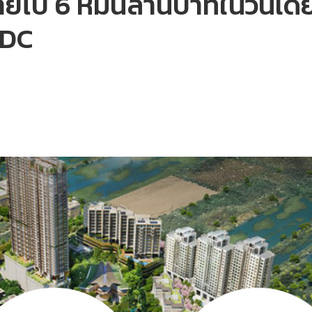
ยไป 6 หมื่นล้านบาทในวันเด
QDC