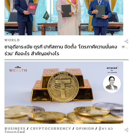
WORLD
ซาอุดีอาระเบีย ตุรกี ปากีสถาน จัดตั้ง ‘ไตรภาคีความมั่นคง
...
ร่วม’ คืออะไร สำคัญอย่างไร
BUSINESS
/
CRYPTOCURRENCY
/
OPINION
/
ฐิภา นว
วัฒนทรัพย์