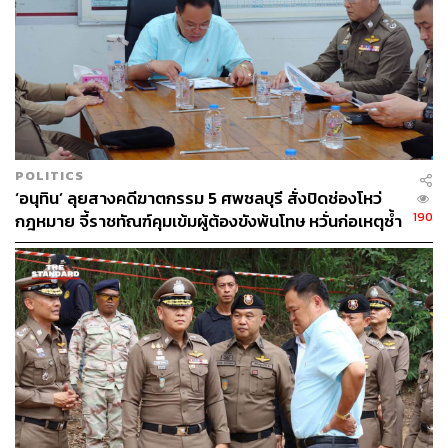
POLITICS
‘อนุทิน’ ลุยสางคดีฆาตกรรม 5 ศพชลบุรี สั่งปิดช่องโหว่
190
กฎหมาย จี้ราชทัณฑ์คุมเข้มผู้ต้องขังพ้นโทษ หวั่นก่อเหตุซ้ำ
รอย