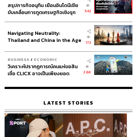
สรุปภารกิจอนุทิน เยือนอินโดนีเซีย
542
ขับเคลื่อนการทูตเศรษฐกิจเชิงรุก
ประกาศหุ้นส่วนยุทธศาสตร์ไทย –
อินโดนีเซีย
Navigating Neutrality:
Thailand and China in the Age
172
of a New Global Order
BUSINESS
/
ECONOMIC
วิเคราะห์ปรากฏการณ์คนแห่ขอสิน
2.6K
เชื่อ CLICX อาจเป็นเพียงยอด
ภูเขาน้ำแข็ง ของปัญหาหนี้ครัว
เรือนไทยที่ถูกซุกไว้
LATEST STORIES