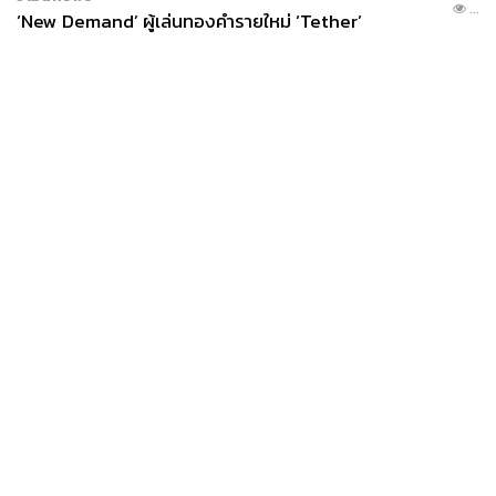
...
‘New Demand’ ผู้เล่นทองคำรายใหม่ ‘Tether’
News
Wealth
Pop
Podcast
Video
Now
Opinion
Careers
Events
Privacy
About
Contact
Policy
FOR
ADVERTISING
MEMBERSHIP