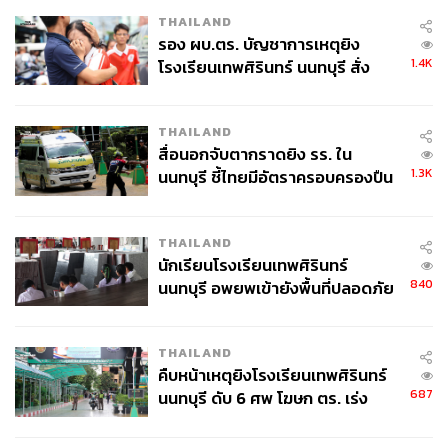
THAILAND
รอง ผบ.ตร. บัญชาการเหตุยิง
1.4K
โรงเรียนเทพศิรินทร์ นนทบุรี สั่ง
ค้นหา 2 รอบยืนยันไร้คนติดค้าง พบ
ศพปู่-ย่าที่บ้านพักผู้ก่อเหตุ
THAILAND
สื่อนอกจับตากราดยิง รร. ใน
1.3K
นนทบุรี ชี้ไทยมีอัตราครอบครองปืน
สูงในระดับต้นของภูมิภาค
THAILAND
นักเรียนโรงเรียนเทพศิรินทร์
840
นนทบุรี อพยพเข้ายังพื้นที่ปลอดภัย
ชั่วคราว หลังเหตุใช้อาวุธปืนภายใน
โรงเรียนคลี่คลาย
THAILAND
คืบหน้าเหตุยิงโรงเรียนเทพศิรินทร์
687
นนทบุรี ดับ 6 ศพ โฆษก ตร. เร่ง
สอบปมขโมยปืนปู่ก่อเหตุ