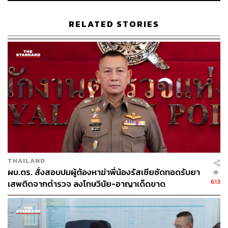
66
RELATED STORIES
ABOUT THE AUTHOR
พิมพ์ คำภีร์
นักเขียนกองบรรณาธิการคัลเจอร์ สำนักข่าว
THE STANDARD
THAILAND
ผบ.ตร. สั่งสอบปมผู้ต้องหาฆ่าพี่น้องรัสเซียซัดทอดรับยา
613
เสพติดจากตำรวจ ลงโทษวินัย-อาญาเด็ดขาด