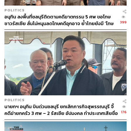
POLITICS
อนุทิน ลงพื้นที่ชลบุรีติดตามคดีฆาตกรรม 5 ศพ ขอโทษ
399
ชาวรัสเซีย ลั่นไม่หนุนลดโทษคดีอุกอาจ ย้ำไทยยังมี ‘โทษ
ประหาร’
POLITICS
นายกฯ อนุทิน บินด่วนชลบุรี ยกเลิกภารกิจสุพรรณบุรี จี้
176
คดีฆ่ายกครัว 3 ศพ – 2 รัสเซีย อัปมงคล ทำประเทศเสียชื่อ
เสียง