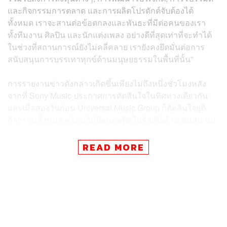
และกิจกรรมการตลาด และการผลิตโปรดักต์จับต้องได้
ทั้งหมด เราจะสานต่อข้อตกลงและพันธะที่มีต่อคนของเรา
ทั้งทีมงาน ศิลปิน และนักแต่งเพลง อย่างดีที่สุดเท่าที่จะทำได้
ในช่วงที่สถานการณ์ยังไม่คลี่คลาย เรายังคงยึดมั่นต่อการ
สนับสนุนการบรรเทาทุกข์ด้านมนุษยธรรมในพื้นที่นั้น”
การรายงานข่าวดังกล่าวเกิดขึ้นเพียงไม่ถึงหนึ่งชั่วโมงหลัง
จากที่ Sony Music ประกาศการตัดสินใจในทิศทางเดียวกัน
และเมื่อสองวันก่อน Universal Music Group ก็ตัดสินใจยุติ
กิจกรรมทั้งหมด พร้อมกับปิดออฟฟิศในรัสเซียด้วยเช่นกัน นับ
ว่าทั้งสามบริษัทดนตรีเบอร์ใหญ่ที่มีออฟฟิศในรัสเซียได้
พร้อมใจกันคว่ำบาตรรัสเซียแล้ว
READ MORE
สิ่งที่น่าสนใจคือ Warner Music Group กลายเป็นบริษัท
มหาชนในปี 2020 หลังอยู่ภายใต้การดูแลของ Access
Industries ที่มีเจ้าของเป็นนักธุรกิจสัญชาติยูเครนนาม Len
Blavatnik ตั้งแต่ปี 2011 โดยปัจจุบันเขาได้โอนสัญชาติเป็น
ประชาชนชาวอเมริกันและอังกฤษเป็นที่เรียบร้อย ซึ่งก่อนที่