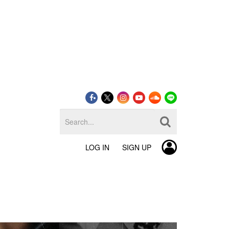
LOG IN
SIGN UP