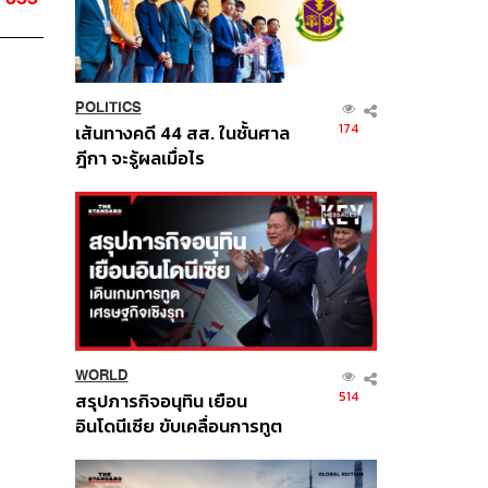
POLITICS
174
เส้นทางคดี 44 สส. ในชั้นศาล
ฎีกา จะรู้ผลเมื่อไร
WORLD
514
สรุปภารกิจอนุทิน เยือน
อินโดนีเซีย ขับเคลื่อนการทูต
เศรษฐกิจเชิงรุก ประกาศหุ้น
ส่วนยุทธศาสตร์ไทย –