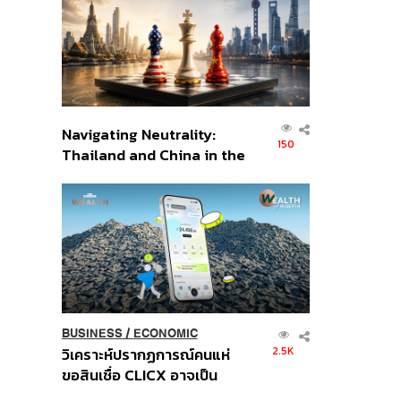
อินโดนีเซีย
Navigating Neutrality:
150
Thailand and China in the
Age of a New Global
Order
BUSINESS
/
ECONOMIC
2.5K
วิเคราะห์ปรากฏการณ์คนแห่
ขอสินเชื่อ CLICX อาจเป็น
เพียงยอดภูเขาน้ำแข็ง ของ