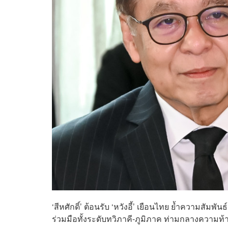
‘สีหศักดิ์’ ต้อนรับ ‘หวังอี้’ เยือนไทย ย้ำความสั
ร่วมมือทั้งระดับทวิภาคี-ภูมิภาค ท่ามกลางควา