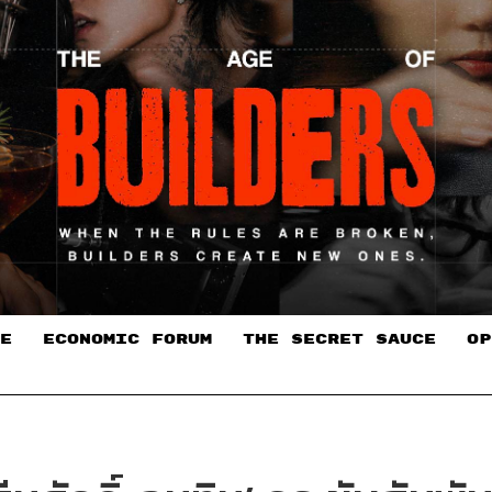
E
ECONOMIC FORUM
THE SECRET SAUCE​
OP