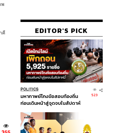
าพ
EDITOR'S PICK
าคี
POLITICS
523
มหากาพย์โกงข้อสอบท้องถิ่น
ก่อนเดินหน้าสู่จุดจบในสัปดาห์
นี้
355