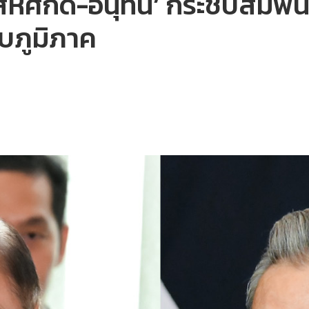
ีหศักดิ์-อนุทิน’ กระชับสัมพัน
บภูมิภาค