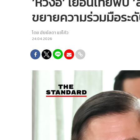
‘หวังอี้’ เยือนไทยพบ ‘ส
ขยายความร่วมมือระดั
โดย
อัยย์ลดา แซ่โค้ว
24.04.2026