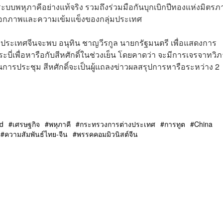
บบพหุภาคีอย่างแท้จริง รวมถึงร่วมมือกันบุกเบิกปีทองแห่งมิตรภ
ป็นเอกภาพและความเข้มแข็งของกลุ่มประเทศ
ต่างประเทศจีนจะพบ อนุทิน ชาญวีรกูล นายกรัฐมนตรี เพื่อแสดงการ
บี่เพื่อหารือกับสีหศักดิ์ในช่วงเย็น โดยคาดว่า จะมีการเจรจาทวิภ
การประชุม สีหศักดิ์จะเป็นผู้แถลงข่าวผลสรุปการหารือระหว่าง 2
nd
เศรษฐกิจ
พหุภาคี
กระทรวงการต่างประเทศ
การทูต
China
ความสัมพันธ์ไทย-จีน
พรรคคอมมิวนิสต์จีน