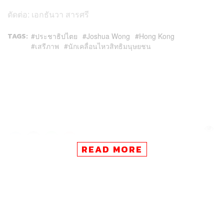
ตัดต่อ: เอกธันวา สารศรี
TAGS:
ประชาธิปไตย
Joshua Wong
Hong Kong
เสรีภาพ
นักเคลื่อนไหวสิทธิมนุษยชน
94
READ MORE
ABOUT THE AUTHOR
ณรงค์กร มโนจันทร์เพ็ญ
Content Creator กองบรรณาธิการข่าว THE
STANDARD