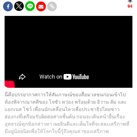
94
นี่คือบรรยากาศการให้สัมภาษณ์ของสื่อมวลชนก่อนเข้าไป
ห้องพิจารณาคดีของ โจชัว หว่อง พร้อมด้วย อิวาน ลัม และ
แอกเนส โชว์ เพื่อนนักเคลื่อนไหวเพื่อประชาธิปไตยชาว
ฮ่องกงที่เตรียมรับผิดต่อศาลชั้นต้น ก่อนจะเดินหน้ายื่นเรื่อง
อุทธรณ์ทุกข้อกล่าวหา เผยยินดีและเต็มใจที่จะสละเสรีภาพที่
มีอยู่น้อยนิดเพื่อให้โลกใบนี้รู้ถึงคุณค่าของเสรีภาพ