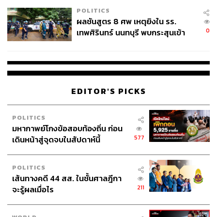
โรงเรียนคลี่คลาย
POLITICS
ผลชันสูตร 8 ศพ เหตุยิงใน รร.
0
เทพศิรินทร์ นนทบุรี พบกระสุนเข้า
จุดสำคัญ ‘ศีรษะ-หน้าอก’ ครูถูกยิง
4 นัด จากระยะไกล
EDITOR'S PICKS
POLITICS
มหากาพย์โกงข้อสอบท้องถิ่น ก่อน
577
เดินหน้าสู่จุดจบในสัปดาห์นี้
POLITICS
เส้นทางคดี 44 สส. ในชั้นศาลฎีกา
211
จะรู้ผลเมื่อไร