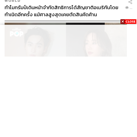
WORLD
ทำไมทรัมป์เดินหน้าจำกัดสิทธิการได้สัญชาติอเมริกันโดย
...
กำเนิดอีกครั้ง แม้ศาลสูงสุดเคยตัดสินคัดค้าน
ENTERTAINMENT
เก้า นพเก้า และ พาย รินรดา เตรียมร่วมงานกันใน ‘รสกาล
...
Enchanted Taste In Time’