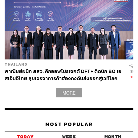
THAILAND
พาณิชย์ผนึก สสว. คิกออฟโปรเจกต์ DFT+ ติดปีก 80 เอ
91
สเอ็มอีไทย ลุยเจรจาการค้าฮ่องกงดันส่งออกสู่เวทีโลก
MORE
MOST POPULAR
TODAY
WEEK
MONTH