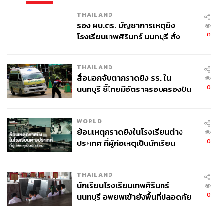
THAILAND
รอง ผบ.ตร. บัญชาการเหตุยิง
0
โรงเรียนเทพศิรินทร์ นนทบุรี สั่ง
ค้นหา 2 รอบยืนยันไร้คนติดค้าง พบ
ศพปู่-ย่าที่บ้านพักผู้ก่อเหตุ
THAILAND
สื่อนอกจับตากราดยิง รร. ใน
0
นนทบุรี ชี้ไทยมีอัตราครอบครองปืน
สูงในระดับต้นของภูมิภาค
WORLD
ย้อนเหตุกราดยิงในโรงเรียนต่าง
0
ประเทศ ที่ผู้ก่อเหตุเป็นนักเรียน
THAILAND
นักเรียนโรงเรียนเทพศิรินทร์
0
นนทบุรี อพยพเข้ายังพื้นที่ปลอดภัย
ชั่วคราว หลังเหตุใช้อาวุธปืนภายใน