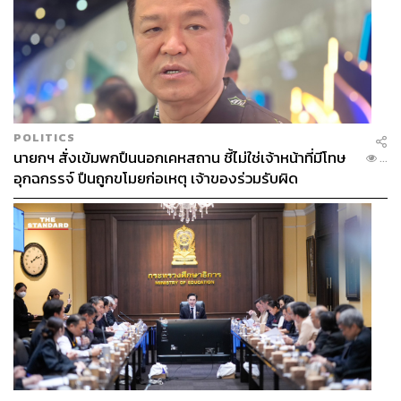
POLITICS
นายกฯ สั่งเข้มพกปืนนอกเคหสถาน ชี้ไม่ใช่เจ้าหน้าที่มีโทษ
...
อุกฉกรรจ์ ปืนถูกขโมยก่อเหตุ เจ้าของร่วมรับผิด