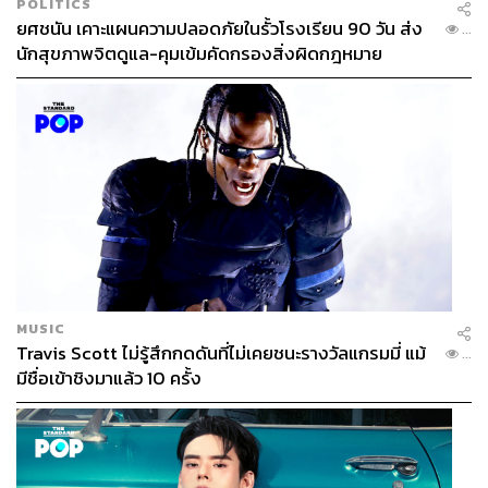
POLITICS
ยศชนัน เคาะแผนความปลอดภัยในรั้วโรงเรียน 90 วัน ส่ง
...
นักสุขภาพจิตดูแล-คุมเข้มคัดกรองสิ่งผิดกฎหมาย
MUSIC
Travis Scott ไม่รู้สึกกดดันที่ไม่เคยชนะรางวัลแกรมมี่ แม้
...
มีชื่อเข้าชิงมาแล้ว 10 ครั้ง