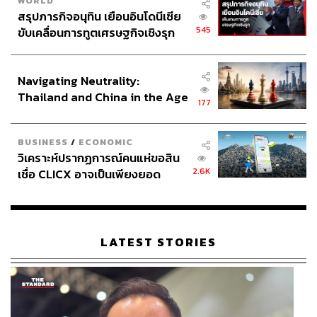
WORLD
สรุปภารกิจอนุทิน เยือนอินโดนีเซีย
545
ขับเคลื่อนการทูตเศรษฐกิจเชิงรุก
ประกาศหุ้นส่วนยุทธศาสตร์ไทย –
อินโดนีเซีย
Navigating Neutrality:
Thailand and China in the Age
177
of a New Global Order
BUSINESS
/
ECONOMIC
วิเคราะห์ปรากฏการณ์คนแห่ขอสิน
2.6K
เชื่อ CLICX อาจเป็นเพียงยอด
ภูเขาน้ำแข็ง ของปัญหาหนี้ครัว
เรือนไทยที่ถูกซุกไว้
LATEST STORIES