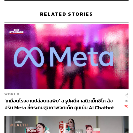
รัฐบาลยังระบุว่า จะนำระบบตรวจสอบอายุเข้ามาเพื่อให้
RELATED STORIES
มั่นใจได้ว่า เด็กอายุต่ำกว่า 16 ปี จะไม่สามารถเข้าถึง
แพลตฟอร์มได้ ส่วนผู้ใหญ่ที่อายุมากกว่า 18 ปี ขึ้นไป อาจใช้
วิธีตรวจสอบอย่างการสแกนใบหน้า
สำหรับแพลตฟอร์มที่ถูกแบน ได้แก่ Instagram, YouTube,
TikTok, Snapchat, Facebook และ X ส่วน YouTube Kids,
Google Classroom, WhatsApp และ Signal จะได้รับการ
ยกเว้น
นอกจากนี้ รัฐบาลยังวางแนวทางแบนแชทบอต AI ที่สามารถ
พูดคุยเชิงชู้สาว หรือฟังก์ชันที่สามารถใช้งานในลักษณะ
WORLD
เดียวกัน โดยจะอนุญาตให้บุคคลที่มีอายุ 18 ปีขึ้นไปใช้ได้
‘เหมือนโรงงานปล่อยมลพิษ’ สรุปคดีศาลนิวเม็กซิโก สั่ง
เท่านั้น
70
ปรับ Meta ชี้กระทบสุขภาพจิตเด็ก คุมเข้ม AI Chatbot
ในประเด็นนโยบายเข้มงวดกว่าหลายประเทศ มาตรการของ
สหราชอาณาจักรจะครอบคลุมไปถึงเกมออนไลน์และ
แพลตฟอร์มสตรีมมิง โดยสตาร์เมอร์ให้เหตุผลว่า คนแปลก