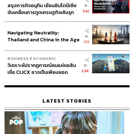
สรุปภารกิจอนุทิน เยือนอินโดนีเซีย
TAGS:
UK
Social Media
Australia
TikTok
Amnesty International
Meta
United Kingdom
542
ขับเคลื่อนการทูตเศรษฐกิจเชิงรุก
Keir Starmer
Instagram
Facebook
ประกาศหุ้นส่วนยุทธศาสตร์ไทย –
อินโดนีเซีย
Navigating Neutrality:
Thailand and China in the Age
172
of a New Global Order
BUSINESS
/
ECONOMIC
วิเคราะห์ปรากฏการณ์คนแห่ขอสิน
2.6K
เชื่อ CLICX อาจเป็นเพียงยอด
186
ภูเขาน้ำแข็ง ของปัญหาหนี้ครัว
เรือนไทยที่ถูกซุกไว้
ABOUT THE AUTHOR
LATEST STORIES
อัยย์ลดา แซ่โค้ว
Content Creator กองบรรณาธิการข่าวต่าง
ประเทศ THE STANDARD