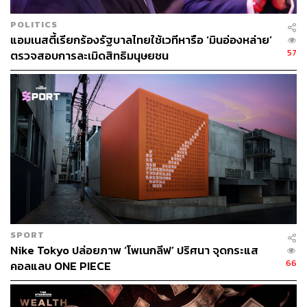
การแบนครั้งนี้เกิดขึ้นท่ามกลางความกังวลทางการเมืองว่า
POLITICS
เยาวชนกำลังเผชิญกับภัยคุกคามครั้งสำคัญบนโลกออนไลน์
แอมเนสตี้เรียกร้องรัฐบาลไทยใช้เวทีหารือ ‘มินอ่องหล่าย’
เช่น การกลั่นแกล้งบนโลกออนไลน์ (Cyberbullying), การเข้า
57
ตรวจสอบการละเมิดสิทธิมนุษยชน
ถึงเนื้อหาอันตราย และการถูกล่อลวง ขณะที่ระบบของโซเชีย
ลฯ ยังออกแบบมาให้เกิดการเสพติด เช่น อัลกอริทึมแนะนำ
เนื้อหาที่สนใจ หรือระบบเลื่อนหน้าจอไม่มีที่สิ้นสุด
นอกจากนี้ สังคมอังกฤษยังกังวลว่า โซเชียลฯ ทำให้เด็กเกิด
ปัญหาทางสุขภาพจิต และความเป็นอยู่ในชีวิตแย่ลง โดย ดร.
เจเน็ตต์ ดิกสัน ประธานสถาบัน Academy of Medical Royal
Colleges ระบุว่า อัลกอริทึมเป็นสิ่งอันตรายสำหรับเด็ก ทั้งเข้า
ถึงสื่อลามก มีความรุนแรง และเป็นอุปสรรคไม่ให้เด็กๆ ทำ
กิจกรรมอย่างอื่น เช่น ไม่เข้าสังคม ไม่ออกไปข้างนอก ไม่
เรียนรู้วิธีอยู่ร่วมกับเพื่อนคนอื่น
SPORT
Nike Tokyo ปล่อยภาพ ‘โพเนกลีฟ’ ปริศนา จุดกระแส
ส่วน นาโอมิ ลอตต์ ผู้ช่วยศาสตราจารย์ด้านกฎหมายและ
66
คอลแลบ ONE PIECE
สิทธิเด็ก มหาวิทยาลัยเรดดิงชี้ว่า แม้จะยังมีช่องว่างประเด็น
ความเชื่อมโยงระหว่างสุขภาพจิตกับโซเชียลฯ แต่การเปิดรับ