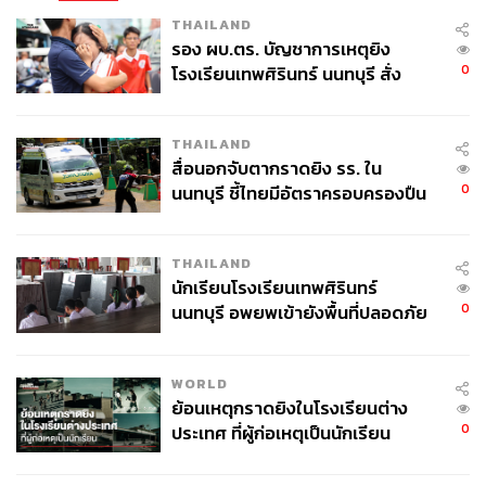
THAILAND
“คุณไม่สามารถแก้ปัญหาที่เกิดจากการออกแบบด้วยการสั่ง
รอง ผบ.ตร. บัญชาการเหตุยิง
0
ห้ามเข้าถึงได้ หากผลวินิจฉัยบอกว่า แพลตฟอร์มโซเชียลมี
โรงเรียนเทพศิรินทร์ นนทบุรี สั่ง
ค้นหา 2 รอบยืนยันไร้คนติดค้าง พบ
เดียกำลังทำร้ายเด็ก วิธีรักษาคือการควบคุมแพลตฟอร์ม
ศพปู่-ย่าที่บ้านพักผู้ก่อเหตุ
ไม่ใช่การขับไล่เด็กออกไป” มอสโกจิอูรีระบุ
THAILAND
สื่อนอกจับตากราดยิง รร. ใน
นอกจากนี้ Amnesty International ยังเสนอให้รัฐบาลสหราช
0
นนทบุรี ชี้ไทยมีอัตราครอบครองปืน
อาณาจักรหยุดเก็บข้อมูลทำโพรไฟล์เด็ก, ยุติฟีเจอร์ที่ทำให้
สูงในระดับต้นของภูมิภาค
เกิดอาการเสพติด และปกป้องความเป็นส่วนตัวของเยาวชน
THAILAND
ขณะเดียวกัน บริษัทเทคโนโลยีรายใหญ่ยังออกมาวิจารณ์
นักเรียนโรงเรียนเทพศิรินทร์
แผนการรัฐบาลอังกฤษ โดย Meta ระบุว่า มาตรการดังกล่าว
0
นนทบุรี อพยพเข้ายังพื้นที่ปลอดภัย
ทำให้เยาวชนโดดเดี่ยวจากกลุ่มวัยรุ่นในโลกออนไลน์ และ
ชั่วคราว หลังเหตุใช้อาวุธปืนภายใน
ผลักดันไปสู่ทางเลือกที่ไม่มีการควบคุม รวมถึงขาดมาตรการ
โรงเรียนคลี่คลาย
ป้องกัน
WORLD
ย้อนเหตุกราดยิงในโรงเรียนต่าง
0
ประเทศ ที่ผู้ก่อเหตุเป็นนักเรียน
อนึ่ง BBC ยังตั้งข้อสังเกตต่อมาตรการของอังกฤษว่า บริษัท
เทคโนโลยีอาจไม่ยอมและรวมตัวกันฟ้องร้องต่อศาลเพื่อขอ