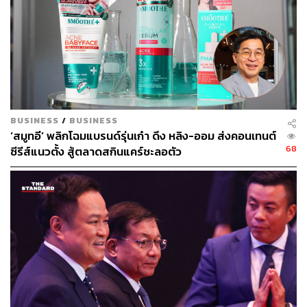
หน้าสามารถติดต่อเยาวชนคนใดก็ได้โดยไม่ต้องมีการตรวจ
สอบ ทำให้เด็กๆ ตกอยู่ในความเสี่ยงครั้งสำคัญ
อนึ่ง TIME ยังรายงานว่า รัฐบาลกำลังพิจารณาข้อห้ามเพิ่ม
เติม เช่น การจำกัดเวลาใช้งานตอนกลางคืน หรือการบังคับ
ให้พักฟังก์ชันที่สามารถเลื่อนหน้าจอแบบไม่มีสิ้นสุด (Infinite
Scrolling) ซึ่งคาดว่า รายละเอียดจะชัดเจนในเดือนกรกฎาคม
BUSINESS
/
BUSINESS
2026
‘สมูทอี’ พลิกโฉมแบรนด์รุ่นเก๋า ดึง หลิง-ออม ส่งคอนเทนต์
68
ซีรีส์แนวตั้ง สู้ตลาดสกินแคร์ชะลอตัว
ทำไมสหราชอาณาจักรจึงแบนโซเชียลฯ
ทั้งนี้ สหราชอาณาจักรถือเป็นประเทศล่าสุดที่กำลังพิจารณา
นโยบายการแบนโซเชียลฯ ในหมู่เยาวชน หลังออสเตรเลีย
เป็นประเทศแรกในโลกที่ประกาศใช้มาตรการดังกล่าวใน
ช่วงต้นปี 2026 โดยห้ามเยาวชนต่ำกว่า 16 ปี เข้าถึง 10
แพลตฟอร์มสำคัญ