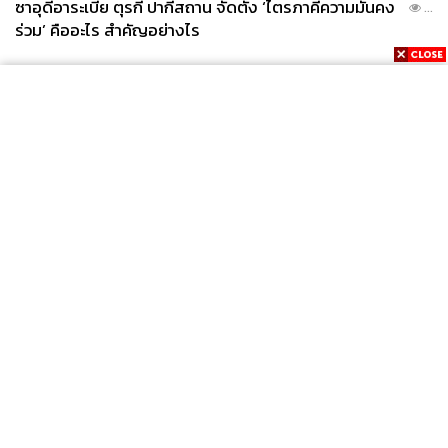
ซาอุดีอาระเบีย ตุรกี ปากีสถาน จัดตั้ง ‘ไตรภาคีความมั่นคง
...
ร่วม’ คืออะไร สำคัญอย่างไร
News
Wealth
Pop
Podcast
Video
Now
Opinion
Careers
Events
Privacy
About
Contact
Policy
FOR
ADVERTISING
MEMBERSHIP