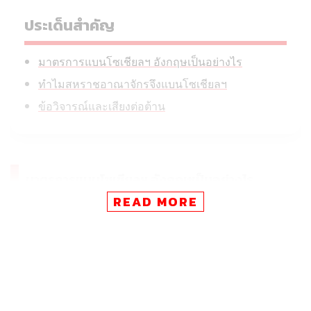
ประเด็นสำคัญ
มาตรการแบนโซเชียลฯ อังกฤษเป็นอย่างไร
ทำไมสหราชอาณาจักรจึงแบนโซเชียลฯ
ข้อวิจารณ์และเสียงต่อต้าน
มาตรการแบนโซเชียลฯ อังกฤษเป็นอย่างไร
READ MORE
มาตรการแบนโซเชียลฯ เยาวชนอายุต่ำกว่า 16 ปี เกิดขึ้นใน
ช่วงเดือนมีนาคม-พฤษภาคมที่ผ่านมา หลังรัฐบาลอังกฤษเปิด
แบบสำรวจรับฟังความคิดเห็นของผู้ปกครอง ปรากฏว่า มีผู้
ปกครอง 9 ใน 10 คนที่สนับสนุนมาตรการดังกล่าว ขณะที่
เยาวชน 2 ใน 3 เห็นด้วยว่า สื่อสังคมออนไลน์บางประเภทก่อ
ให้เกิดอันตราย