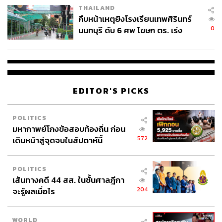
ให้ทบทวนกฎหมาย ทำให้นโยบายดังกล่าวอาจถูกลากยาว
THAILAND
และเลื่อนออกไป
คืบหน้าเหตุยิงโรงเรียนเทพศิรินทร์
0
นนทบุรี ดับ 6 ศพ โฆษก ตร. เร่ง
ภาพ:
Vasin Lee / ShutterStock
สอบปมขโมยปืนปู่ก่อเหตุ
อ้างอิง:
https://time.com/article/2026/06/16/uk-social-media-b
an-under16-children-australia-framework/
https://edition.cnn.com/2026/06/15/tech/uk-social-me
EDITOR'S PICKS
dia-ban-intl-scli
https://www.gov.uk/government/publications/fact-she
POLITICS
et-new-rules-to-protect-children-online/fact-sheet-ne
มหากาพย์โกงข้อสอบท้องถิ่น ก่อน
w-rules-to-protect-children-online
572
เดินหน้าสู่จุดจบในสัปดาห์นี้
https://www.bbc.com/news/articles/c9824zvpz9po
https://www.amnesty.org/en/latest/news/2026/06/uk-s
ocial-media-ban-for-under-16s-right-diagnosis-wrong
POLITICS
เส้นทางคดี 44 สส. ในชั้นศาลฎีกา
-prescription/
204
จะรู้ผลเมื่อไร
https://theconversation.com/uk-under-16-social-medi
a-ban-what-parents-need-to-know-285268
WORLD