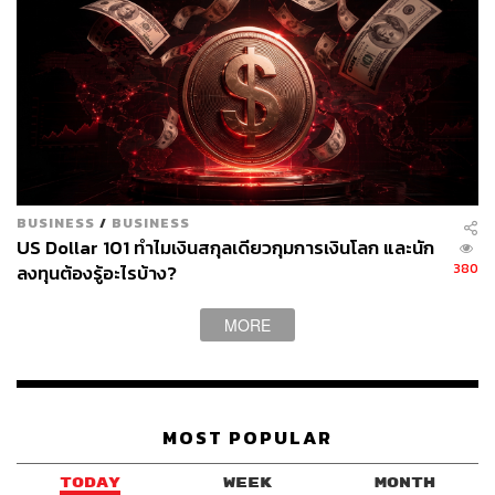
เนื้อหารุนแรงและอันตราย สามารถส่งผลกระทบกระเทือนต่อ
จิตใจของเด็กๆ ขณะที่ระบบเลื่อนหน้าจอที่ไม่มีที่สิ้นสุดยัง
กระตุ้นให้เกิดอาการเสพติดการใช้งาน
ข้อวิจารณ์และเสียงต่อต้าน
อย่างไรก็ดี นโยบายดังกล่าวได้รับเสียงต่อต้านจากกลุ่มคนที่
BUSINESS
/
BUSINESS
US Dollar 101 ทำไมเงินสกุลเดียวกุมการเงินโลก และนัก
ไม่เห็นด้วย โดย เคอร์รี มอสโกจิอูรี ผู้อำนวยการใหญ่ของ
380
ลงทุนต้องรู้อะไรบ้าง?
Amnesty International ในสหราชอาณาจักรออกมาวิจารณ์
ว่า เป็นการวินิจฉัยโรคถูกต้อง แต่จ่ายยาผิด
MORE
เธอระบุว่า รัฐบาลสหราชอาณาจักรคิดถูกที่มองเห็นว่า โซ
เชียลฯ เป็นภัยคุกคามสำหรับเด็กๆ แต่การแบนไม่ได้แก้ปัญหา
เพราะไม่ได้เข้าไปจัดการกับบริษัทเทคโนโลยีที่สร้าง
แพลตฟอร์มไม่ปลอดภัยตั้งแต่แรก พร้อมย้ำว่า โซเชียลฯ คือ
MOST POPULAR
พื้นที่ที่คนรุ่นใหม่ใช้เรียนรู้ ติดต่อเครือข่ายทางสังคม ค้นหา
TODAY
WEEK
MONTH
แรงบันดาลใจ และขับเคลื่อนประเด็นทางสังคม