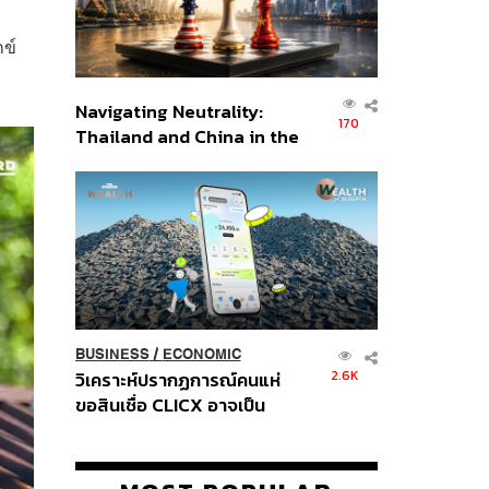
กข์
Navigating Neutrality:
170
Thailand and China in the
Age of a New Global
Order
BUSINESS
/
ECONOMIC
2.6K
วิเคราะห์ปรากฏการณ์คนแห่
ขอสินเชื่อ CLICX อาจเป็น
เพียงยอดภูเขาน้ำแข็ง ของ
ปัญหาหนี้ครัวเรือนไทยที่ถูกซุก
ไว้