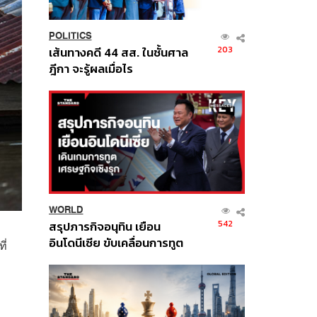
POLITICS
203
เส้นทางคดี 44 สส. ในชั้นศาล
ฎีกา จะรู้ผลเมื่อไร
WORLD
542
สรุปภารกิจอนุทิน เยือน
อินโดนีเซีย ขับเคลื่อนการทูต
ี่
เศรษฐกิจเชิงรุก ประกาศหุ้น
ส่วนยุทธศาสตร์ไทย –
อินโดนีเซีย