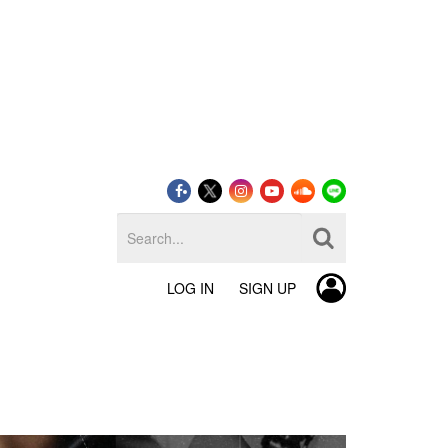
LOG IN
SIGN UP