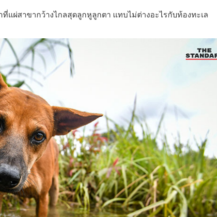
นน้ำที่แผ่สาขากว้างไกลสุดลูกหูลูกตา แทบไม่ต่างอะไรกับท้องทะเล