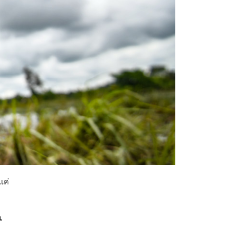
แค่
ัน