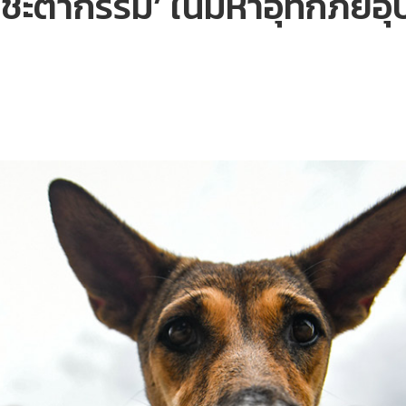
่วมชะตากรรม’ ในมหาอุทกภัยอ