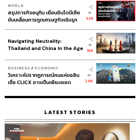
WORLD
สรุปภารกิจอนุทิน เยือนอินโดนีเซีย
539
ขับเคลื่อนการทูตเศรษฐกิจเชิงรุก
ประกาศหุ้นส่วนยุทธศาสตร์ไทย –
อินโดนีเซีย
Navigating Neutrality:
Thailand and China in the Age
169
of a New Global Order
BUSINESS
/
ECONOMIC
วิเคราะห์ปรากฏการณ์คนแห่ขอสิน
2.6K
เชื่อ CLICX อาจเป็นเพียงยอด
ภูเขาน้ำแข็ง ของปัญหาหนี้ครัว
เรือนไทยที่ถูกซุกไว้
LATEST STORIES