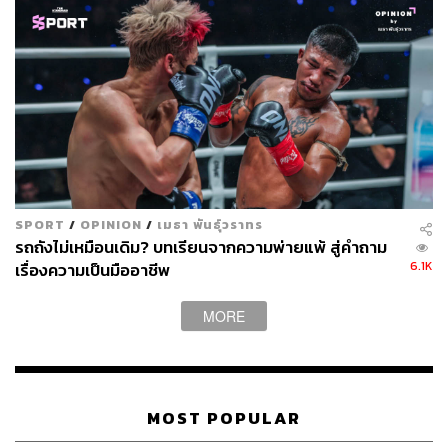
TAGS:
มวยไทย
ทูลกระหม่อมหญิงอุบลรัตนราชกัญญา สิริวัฒนาพรรณ
วดี
Muaythai World Festival 2025
SPORT
/
OPINION
/
เมธา พันธุ์วราทร
รถถังไม่เหมือนเดิม? บทเรียนจากความพ่ายแพ้ สู่คำถาม
181
6.1K
เรื่องความเป็นมืออาชีพ
MORE
ABOUT THE AUTHOR
THE STANDARD TEAM
กองบรรณาธิการ THE STANDARD
MOST POPULAR