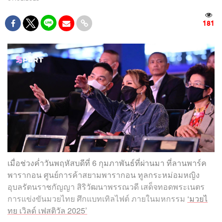
181
เมื่อช่วงค่ำวันพฤหัสบดีที่ 6 กุมภาพันธ์ที่ผ่านมา ที่ลานพาร์ค
พารากอน ศูนย์การค้าสยามพารากอน ทูลกระหม่อมหญิง
อุบลรัตนราชกัญญา สิริวัฒนาพรรณวดี เสด็จทอดพระเนตร
การแข่งขันมวยไทย ศึกแบทเทิลไฟต์ ภายในมหกรรม
‘มวยไ
ทย เวิลด์ เฟสติวัล 2025’