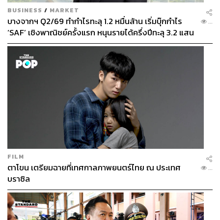
BUSINESS
/
MARKET
บางจากฯ Q2/69 ทำกำไรทะลุ 1.2 หมื่นล้าน เริ่มบุ๊กกำไร
...
‘SAF’ เชิงพาณิชย์ครั้งแรก หนุนรายได้ครึ่งปีทะลุ 3.2 แสน
ล้าน
FILM
ตาโขน เตรียมฉายที่เทศกาลภาพยนตร์ไทย ณ ประเทศ
...
บราซิล