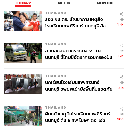
TODAY
WEEK
MONTH
THAILAND
รอง ผบ.ตร. บัญชาการเหตุยิง
1.4K
โรงเรียนเทพศิรินทร์ นนทบุรี สั่ง
ค้นหา 2 รอบยืนยันไร้คนติดค้าง พบ
ศพปู่-ย่าที่บ้านพักผู้ก่อเหตุ
THAILAND
สื่อนอกจับตากราดยิง รร. ใน
1.2K
นนทบุรี ชี้ไทยมีอัตราครอบครองปืน
สูงในระดับต้นของภูมิภาค
THAILAND
นักเรียนโรงเรียนเทพศิรินทร์
814
นนทบุรี อพยพเข้ายังพื้นที่ปลอดภัย
ชั่วคราว หลังเหตุใช้อาวุธปืนภายใน
โรงเรียนคลี่คลาย
THAILAND
คืบหน้าเหตุยิงโรงเรียนเทพศิรินทร์
666
นนทบุรี ดับ 6 ศพ โฆษก ตร. เร่ง
สอบปมขโมยปืนปู่ก่อเหตุ