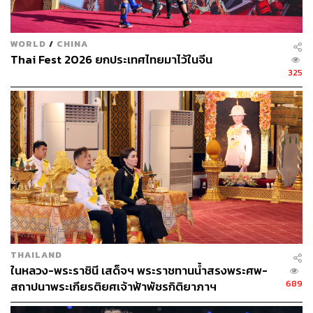
WORLD
/
CHINA
Thai Fest 2026 ยกประเทศไทยมาไว้ในจีน
325
THAILAND
ในหลวง-พระราชินี เสด็จฯ พระราชทานน้ำสรงพระศพ-
689
สถาปนาพระเกียรติยศเจ้าฟ้าพัชรกิติยาภาฯ