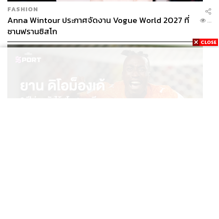
FASHION
Anna Wintour ประกาศจัดงาน Vogue World 2027 ที่
...
ซานฟรานซิสโก
SPORT
ยาน ดิโอม็องเด้ 2 ปีก่อนยังไร้สโมสรอาชีพ สู่นักเตะค่าตัว
...
125 ล้านยูโร กับคำสัญญาถึงน้องสาวผู้ล่วงลับ