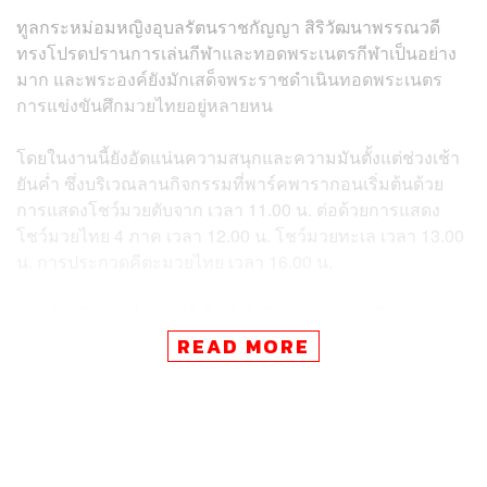
ทูลกระหม่อมหญิงอุบลรัตนราชกัญญา สิริวัฒนาพรรณวดี
ทรงโปรดปรานการเล่นกีฬาและทอดพระเนตรกีฬาเป็นอย่าง
มาก และพระองค์ยังมักเสด็จพระราชดำเนินทอดพระเนตร
การแข่งขันศึกมวยไทยอยู่หลายหน
โดยในงานนี้ยังอัดแน่นความสนุกและความมันตั้งแต่ช่วงเช้า
ยันค่ำ ซึ่งบริเวณลานกิจกรรมที่พาร์คพารากอนเริ่มต้นด้วย
การแสดงโชว์มวยตับจาก เวลา 11.00 น. ต่อด้วยการแสดง
โชว์มวยไทย 4 ภาค เวลา 12.00 น. โชว์มวยทะเล เวลา 13.00
น. การประกวดคีตะมวยไทย เวลา 16.00 น.
ตามด้วยศึกมวยไทยแฟร์เท็กซ์ ซึ่งมีคู่มวยมัน 5 คู่ ในรายการ
‘ศึกมวยมันส์วันศุกร์’ ซึ่งประกอบด้วย จอร์จิโอส กูร์นาคิส พบ
READ MORE
อายูบ วากิฟ เสถียรมวยไทย ยิม, เซเลสต์ ฮันเซน พบ บรูนิลดา
ดุชกู, ริซึกิ นากากาวะ พบ อังกัส นึน, คลีนธิส คีเรียคู (กรีซ)
พบ รามยาร์ วาคิลิ, วิละชน พี.เค.แสนชัยมวยไทยยิม พบ เจ
นิน อตายา ก่อนปิดท้ายด้วยคอนเสิร์ตจากฮิวโก้ ในเวลา
20.30 น.