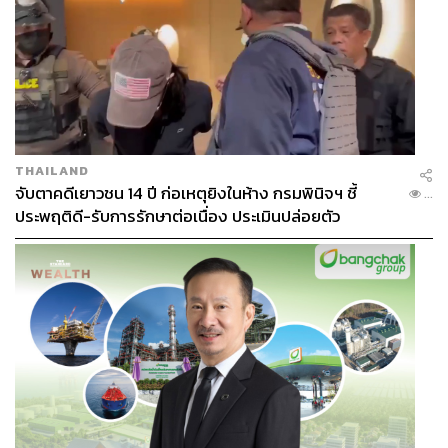
THAILAND
จับตาคดีเยาวชน 14 ปี ก่อเหตุยิงในห้าง กรมพินิจฯ ชี้
...
ประพฤติดี-รับการรักษาต่อเนื่อง ประเมินปล่อยตัว