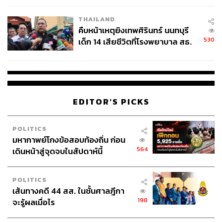
THAILAND
คืบหน้าเหตุยิงเทพศิรินทร์ นนทบุรี
530
เด็ก 14 เสียชีวิตที่โรงพยาบาล สธ.
ยืนยันครูเสียชีวิต 5 ราย เจ็บ 22
ราย
EDITOR'S PICKS
POLITICS
มหากาพย์โกงข้อสอบท้องถิ่น ก่อน
564
เดินหน้าสู่จุดจบในสัปดาห์นี้
POLITICS
เส้นทางคดี 44 สส. ในชั้นศาลฎีกา
198
จะรู้ผลเมื่อไร