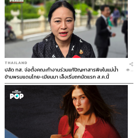
THAILAND
ปลัด ทส. จ่อตั้งคณะทำงานร่วมแก้ปัญหาสารพิษในแม่น้ำ
...
ข้ามพรมแดนไทย-เมียนมา เล็งเริ่มถกนัดแรก ส.ค.นี้