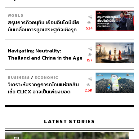
WORLD
สรุปภารกิจอนุทิน เยือนอินโดนีเซีย
524
ขับเคลื่อนการทูตเศรษฐกิจเชิงรุก
ประกาศหุ้นส่วนยุทธศาสตร์ไทย –
อินโดนีเซีย
Navigating Neutrality:
Thailand and China in the Age
157
of a New Global Order
BUSINESS
/
ECONOMIC
วิเคราะห์ปรากฏการณ์คนแห่ขอสิน
2.5K
เชื่อ CLICX อาจเป็นเพียงยอด
ภูเขาน้ำแข็ง ของปัญหาหนี้ครัว
เรือนไทยที่ถูกซุกไว้
LATEST STORIES