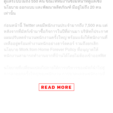
ดูแลระบบไม่ถึง 550 คน ขณะที่ทีมงานซึ่งมีหน้าที่ดูแลเชิง
นโยบาย ออกแบบ และพัฒนาผลิตภัณฑ์ มีอยู่ไม่ถึง 20 คน
เท่านั้น
ก่อนหน้านี้ Twitter เคยมีพนักงานประจำมากถึง 7,500 คน แต่
หลังจากที่มัสก์เข้ามาซื้อกิจการในปีที่ผ่านมา บริษัทก็ประกาศ
แผนปรับลดจำนวนพนักงานครั้งใหญ่ พร้อมแจ้งให้พนักงานที่
เหลืออยู่พร้อมทำงานหนักอย่างฮาร์ดคอร์ รวมถึงยกเลิก
นโยบาย Work from Home Forever Policy ที่อนุญาตให้
พนักงานสามารถทำงานจากที่บ้านได้โดยไม่ต้องเข้าออฟฟิศ
นโยบายที่เปลี่ยนแปลงไปภายใต้การบริหารของมัสก์นำไปสู่
การลาออกครั้งใหญ่ของพนักงาน การขาดแคลนพนักงานที่
ทำหน้าที่สำคัญในหลายๆ ส่วนไป ทำให้เริ่มมีความกังวล
เกี่ยวกับทิศทางการเติบโตของ Twitter ในอนาคต
READ MORE
ล่าสุด มัสก์ต้องแก้ปัญหาดังกล่าวด้วยการนำพนักงานของเขา
ในบริษัทอื่นๆ เช่น Tesla, SpaceX, The Boring Company
และในอีกหลากหลายบริษัทราว 130 คน มาช่วยงานที่