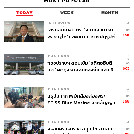
MOST POPULAR
TODAY
WEEK
MONTH
INTERVIEW
ไขรหัสตั้ง ผบ.ตร. ‘ความสามารถ
1.5K
vs อาวุโส’ และอนาคตการปฏิรูปสี
กากี กับ พล.ต.อ. เอก อังสนานนท์
THAILAND
กองปราบฯ สอบเข้ม ‘อดีตอธิบดี
605
สถ.’ คดีทุจริตสอบท้องถิ่น แจ้ง 6
ข้อหาหนัก จ่อชง ป.ป.ช. 12 ส.ค. นี้
THAILAND
สรุปมหากาพย์กล้องส่องพระ
568
ZEISS Blue Marine จากสัญญา
ผลิต 8.3 ล้าน สู่ข้อพิพาท ‘มา
เวลล์ฯ’ ฟ้อง ‘โทน บางแค’ ผิดนัด
THAILAND
จ่ายหนี้-แอบระบุแบรนด์
ครอบครัวรับร่าง ฮลุน โซโล่ แล้ว