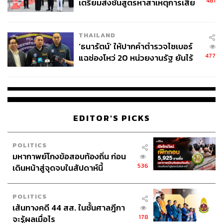
481
เตรียมส่งชันสูตรหาสาเหตุการเสีย
ชีวิต
THAILAND
‘ธนารัตน์’ ให้ปากคำตำรวจไซเบอร์
477
แฉช่องโหว่ 20 หน่วยงานรัฐ ยันไร้
นัยทางการเมือง
EDITOR'S PICKS
POLITICS
มหากาพย์โกงข้อสอบท้องถิ่น ก่อน
536
เดินหน้าสู่จุดจบในสัปดาห์นี้
POLITICS
เส้นทางคดี 44 สส. ในชั้นศาลฎีกา
178
จะรู้ผลเมื่อไร