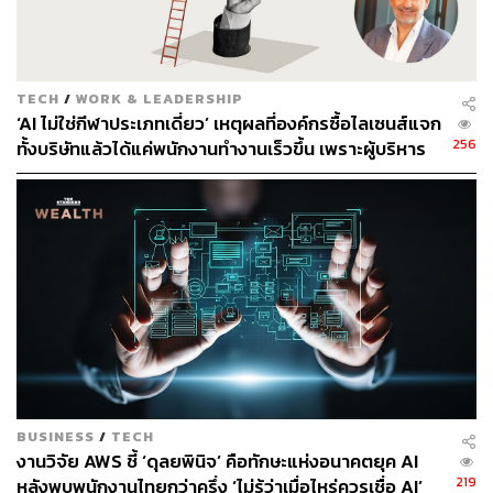
TECH
/
WORK & LEADERSHIP
‘AI ไม่ใช่กีฬาประเภทเดี่ยว’ เหตุผลที่องค์กรซื้อไลเซนส์แจก
256
ทั้งบริษัทแล้วได้แค่พนักงานทำงานเร็วขึ้น เพราะผู้บริหาร
เข้าใจ AI ผิดตั้งแต่ต้น
BUSINESS
/
TECH
งานวิจัย AWS ชี้ ‘ดุลยพินิจ’ คือทักษะแห่งอนาคตยุค AI
219
หลังพบพนักงานไทยกว่าครึ่ง ‘ไม่รู้ว่าเมื่อไหร่ควรเชื่อ AI’