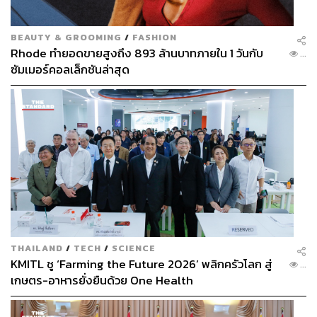
BEAUTY & GROOMING
/
FASHION
Rhode ทำยอดขายสูงถึง 893 ล้านบาทภายใน 1 วันกับ
...
ซัมเมอร์คอลเล็กชันล่าสุด
THAILAND
/
TECH
/
SCIENCE
KMITL ชู ‘Farming the Future 2026’ พลิกครัวโลก สู่
...
เกษตร-อาหารยั่งยืนด้วย One Health