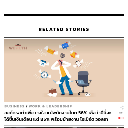
‘ไม่มีความเป็นผู้นำ-อีโก้สูง-ไล่ใครก็ได้ออกตามอำเภอใ
จ’ เสียงสะท้อนของพนักงาน Tesla ถึง ‘อีลอน มัสก์’
อ้างอิง:
RELATED STORIES
https://www.cnbc.com/2023/01/20/twitter-is-down-to-f
ewer-than-550-full-time-engineers.html
สามารถติดตาม THE STANDARD WEALTH
ผ่านแอปพลิเคชันต่างๆ ที่คุณสะดวกหรือใช้งานอยู่แล้วได้เลย
BUSINESS
/
WORK & LEADERSHIP
TAGS:
Twitter
ทวิตเตอร์
พนักงาน
องค์กรอย่าเพิ่งวางใจ แม้พนักงานไทย 56% เชื่อว่าปีนี้จะ
180
ได้ขึ้นเงินเดือน แต่ 85% พร้อมย้ายงาน โรเบิร์ต วอลเท
อร์ส ชี้เงินเดือนไม่ใช่คำตอบเดียว