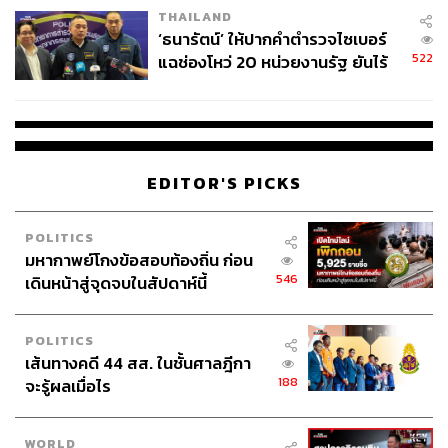
THAILAND
‘ธนารัตน์’ ให้ปากคำตำรวจไซเบอร์
522
แฉช่องโหว่ 20 หน่วยงานรัฐ ยันไร้
นัยทางการเมือง
EDITOR'S PICKS
POLITICS
มหากาพย์โกงข้อสอบท้องถิ่น ก่อน
546
เดินหน้าสู่จุดจบในสัปดาห์นี้
POLITICS
เส้นทางคดี 44 สส. ในชั้นศาลฎีกา
188
จะรู้ผลเมื่อไร
WORLD