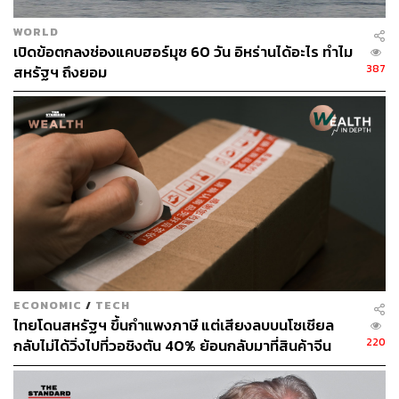
WORLD
เปิดข้อตกลงช่องแคบฮอร์มุซ 60 วัน อิหร่านได้อะไร ทำไม
387
สหรัฐฯ ถึงยอม
ECONOMIC
/
TECH
ไทยโดนสหรัฐฯ ขึ้นกำแพงภาษี แต่เสียงลบบนโซเชียล
220
กลับไม่ได้วิ่งไปที่วอชิงตัน 40% ย้อนกลับมาที่สินค้าจีน
ราคาถูกที่ทะลักจน SME ไทยสู้ไม่ไหว