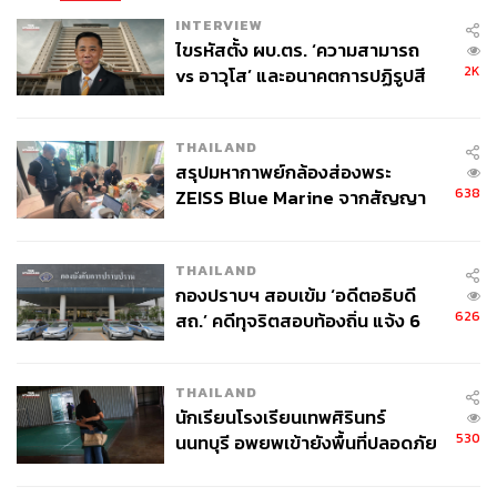
INTERVIEW
ไขรหัสตั้ง ผบ.ตร. ‘ความสามารถ
2K
vs อาวุโส’ และอนาคตการปฏิรูปสี
กากี กับ พล.ต.อ. เอก อังสนานนท์
THAILAND
สรุปมหากาพย์กล้องส่องพระ
638
ZEISS Blue Marine จากสัญญา
ผลิต 8.3 ล้าน สู่ข้อพิพาท ‘มา
เวลล์ฯ’ ฟ้อง ‘โทน บางแค’ ผิดนัด
THAILAND
จ่ายหนี้-แอบระบุแบรนด์
กองปราบฯ สอบเข้ม ‘อดีตอธิบดี
626
สถ.’ คดีทุจริตสอบท้องถิ่น แจ้ง 6
ข้อหาหนัก จ่อชง ป.ป.ช. 12 ส.ค. นี้
THAILAND
นักเรียนโรงเรียนเทพศิรินทร์
530
นนทบุรี อพยพเข้ายังพื้นที่ปลอดภัย
ชั่วคราว หลังเหตุใช้อาวุธปืนภายใน
โรงเรียนคลี่คลาย