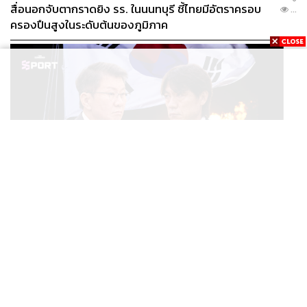
สื่อนอกจับตากราดยิง รร. ในนนทบุรี ชี้ไทยมีอัตราครอบ
...
ครองปืนสูงในระดับต้นของภูมิภาค
SPORT
ตกรอบบอลโลก ตำรวจบุก KFA แฉแผลเก่า 15 ปี เกิดอะไร
...
ขึ้นกับฟุตบอลเกาหลีใต้?