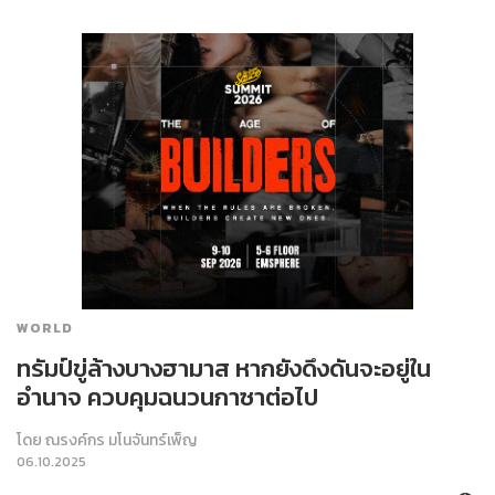
WORLD
ทรัมป์ขู่ล้างบางฮามาส หากยังดึงดันจะอยู่ใน
อำนาจ ควบคุมฉนวนกาซาต่อไป
โดย
ณรงค์กร มโนจันทร์เพ็ญ
06.10.2025