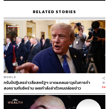
https://www.reuters.com/world/middle-east/israel-stri
kes-gaza-palestinians-pin-hopes-trumps-gaza-plan-
RELATED STORIES
2025-10-05/
TAGS:
Israel
Hamas
Donald Trump
Palestine
512
WORLD
ทรัมป์ปฏิเสธข่าวลือสหรัฐฯ ขาดแคลนอาวุธในการทำ
54
สงครามกับอิหร่าน เผยกำลังล่าตัวคนปล่อยข่าว
ABOUT THE AUTHOR
ณรงค์กร มโนจันทร์เพ็ญ
Content Creator กองบรรณาธิการข่าว THE
STANDARD