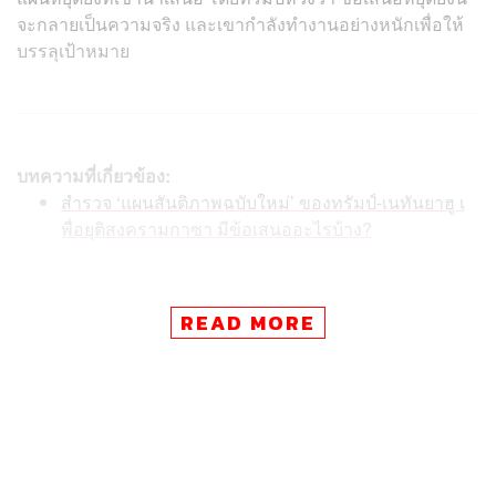
จะกลายเป็นความจริง และเขากำลังทำงานอย่างหนักเพื่อให้
บรรลุเป้าหมาย
บทความที่เกี่ยวข้อง:
สำรวจ ‘แผนสันติภาพฉบับใหม่’ ของทรัมป์-เนทันยาฮู เ
พื่อยุติสงครามกาซา มีข้อเสนออะไรบ้าง?
READ MORE
เมื่อวันศุกร์ที่ผ่านมา ทรัมป์เปิดเผยว่า กลุ่มฮามาสได้ส่ง
สัญญาณเชิงบวกต่อข้อเสนอ 20 ข้อของเขา โดยเรียกความ
คืบหน้าดังกล่าวว่าเป็น ‘วันสำคัญ’ และ ‘ไม่เคยมีมาก่อน’
พร้อมระบุว่า เบนจามิน เนทันยาฮู นายกรัฐมนตรีอิสราเอล
สนับสนุนแผนการดังกล่าวของทรัมป์ และสั่งปรับลดปฏิบัติ