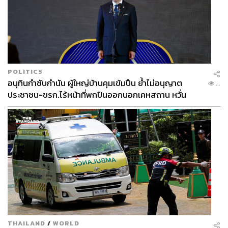
POLITICS
อนุทินกำชับกำนัน ผู้ใหญ่บ้านคุมเข้มปืน ย้ำไม่อนุญาต
...
ประชาชน-ขรก.ไร้หน้าที่พกปืนออกนอกเคหสถาน หวั่น
พฤติกรรมลอกเลียนแบบ จ่อลงพื้นที่เกิดเหตุ
THAILAND
/
WORLD