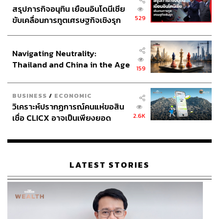
สรุปภารกิจอนุทิน เยือนอินโดนีเซีย
529
ขับเคลื่อนการทูตเศรษฐกิจเชิงรุก
ประกาศหุ้นส่วนยุทธศาสตร์ไทย –
อินโดนีเซีย
Navigating Neutrality:
Thailand and China in the Age
159
of a New Global Order
BUSINESS
/
ECONOMIC
วิเคราะห์ปรากฏการณ์คนแห่ขอสิน
2.6K
เชื่อ CLICX อาจเป็นเพียงยอด
ภูเขาน้ำแข็ง ของปัญหาหนี้ครัว
เรือนไทยที่ถูกซุกไว้
LATEST STORIES