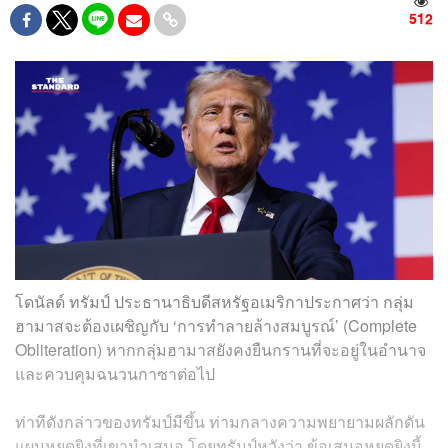
512
โดนัลด์ ทรัมป์ ประธานาธิบดีสหรัฐอเมริกาประกาศว่า กลุ่ม
ฮามาสจะต้องเผชิญกับ ‘การทำลายล้างสมบูรณ์’ (Complete
Obliteration) หากกลุ่มฮามาสยังคงยืนกรานที่จะอยู่ในอำนาจ
และควบคุมฉนวนกาซาต่อไป
ท่าทีดังกล่าวของทรัมป์มีขึ้น ท่ามกลางความพยายามผลักดัน
แผนหยุดยิงที่เขานำเสนอ โดยทรัมป์หวังว่า ข้อเสนอหยุดยิงนี้