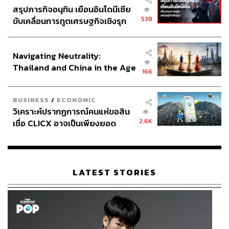
สรุปภารกิจอนุทิน เยือนอินโดนีเซีย
538
ขับเคลื่อนการทูตเศรษฐกิจเชิงรุก
ประกาศหุ้นส่วนยุทธศาสตร์ไทย –
อินโดนีเซีย
Navigating Neutrality:
Thailand and China in the Age
166
of a New Global Order
BUSINESS
/
ECONOMIC
วิเคราะห์ปรากฏการณ์คนแห่ขอสิน
2.6K
เชื่อ CLICX อาจเป็นเพียงยอด
ภูเขาน้ำแข็ง ของปัญหาหนี้ครัว
เรือนไทยที่ถูกซุกไว้
LATEST STORIES