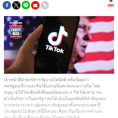
394
เจ้าหน้าที่ฝ่ายบริหารรัฐบาลโดนัลด์ ทรัมป์เผยว่า
สหรัฐอเมริกาและจีนได้บรรลุข้อตกลงระหว่างกัน โดย
อนุญาตให้โซเชียลมีเดียยอดนิยมอย่าง TikTok สามารถ
ดำเนินกิจการในสหรัฐฯ ต่อได้ นับเป็นผลลัพธ์ที่สำคัญของ
การเจรจาระหว่างผู้แทนระดับสูงของทั้งสองประเทศ ที่
ประชุมกันในสัปดาห์นี้ที่สเปน เพื่อหารือเรื่องการค้าและ
ประเด็นอื่นๆ ซึ่งรวมถึงประเด็นของ TikTok