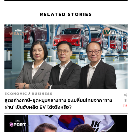
แฟ้มภาพ:
Saulo Ferreira Angelo
/ Shutterstock
อ้างอิง:
RELATED STORIES
https://edition.cnn.com/2025/09/15/tech/trump-tiktok-c
hina-deal
https://www.bbc.com/news/articles/c5yj5xj78p5o
https://www.theguardian.com/business/live/2025/se
p/15/uk-house-prices-drop-tax-budget-rents-financial
-markets-business-live-news-updates
TAGS:
Donald Trump
USA
China
TikTok
Trump 2.0
ECONOMIC
/
BUSINESS
สูตรถ่างภาษี-อุดหนุนกลางทาง จะเปลี่ยนไทยจาก ‘ทาง
115
ผ่าน’ เป็นฮับผลิต EV ได้จริงหรือ?
394