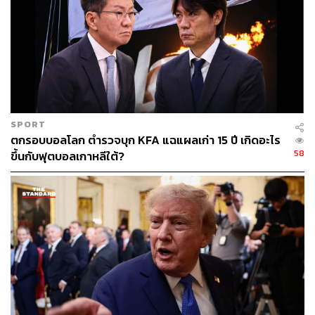
ABOUT THE AUTHOR
ณรงค์กร มโนจันทร์เพ็ญ
Content Creator กองบรรณาธิการข่าว THE
STANDARD
SPORT
ตกรอบบอลโลก ตำรวจบุก KFA แฉแผลเก่า 15 ปี เกิดอะไร
58
ขึ้นกับฟุตบอลเกาหลีใต้?