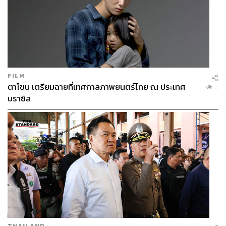
FILM
ตาโขน เตรียมฉายที่เทศกาลภาพยนตร์ไทย ณ ประเทศ
...
บราซิล
THAILAND