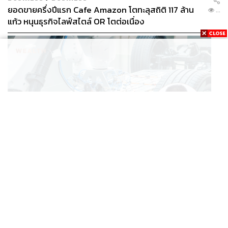
ยอดขายครึ่งปีแรก Cafe Amazon โตทะลุสถิติ 117 ล้าน
...
แก้ว หนุนธุรกิจไลฟ์สไตล์ OR โตต่อเนื่อง
BUSINESS
/
ECONOMIC
‘เอกนิติ’ เล็งงัดมาตรการใหม่ ลดภาษีสรรพสามิต หวังดึง
...
ผู้ผลิต EV มาตั้งโรงงานในไทย