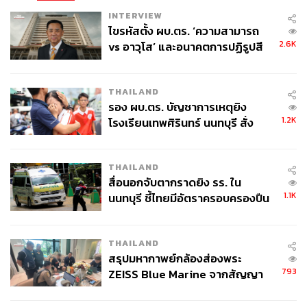
INTERVIEW
ไขรหัสตั้ง ผบ.ตร. ‘ความสามารถ
2.6K
vs อาวุโส’ และอนาคตการปฏิรูปสี
กากี กับ พล.ต.อ. เอก อังสนานนท์
THAILAND
รอง ผบ.ตร. บัญชาการเหตุยิง
1.2K
โรงเรียนเทพศิรินทร์ นนทบุรี สั่ง
ค้นหา 2 รอบยืนยันไร้คนติดค้าง พบ
ศพปู่-ย่าที่บ้านพักผู้ก่อเหตุ
THAILAND
สื่อนอกจับตากราดยิง รร. ใน
1.1K
นนทบุรี ชี้ไทยมีอัตราครอบครองปืน
สูงในระดับต้นของภูมิภาค
THAILAND
สรุปมหากาพย์กล้องส่องพระ
793
ZEISS Blue Marine จากสัญญา
ผลิต 8.3 ล้าน สู่ข้อพิพาท ‘มา
เวลล์ฯ’ ฟ้อง ‘โทน บางแค’ ผิดนัด