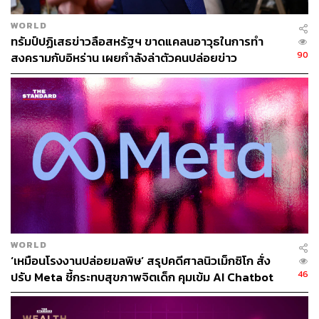
WORLD
ทรัมป์ปฏิเสธข่าวลือสหรัฐฯ ขาดแคลนอาวุธในการทำ
90
สงครามกับอิหร่าน เผยกำลังล่าตัวคนปล่อยข่าว
WORLD
‘เหมือนโรงงานปล่อยมลพิษ’ สรุปคดีศาลนิวเม็กซิโก สั่ง
46
ปรับ Meta ชี้กระทบสุขภาพจิตเด็ก คุมเข้ม AI Chatbot