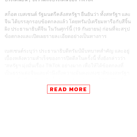
สก็อต เบสเซนต์ รัฐมนตรีคลังสหรัฐฯ ยืนยันว่า ทั้งสหรัฐฯ และ
จีน ได้บรรลุกรอบข้อตกลงแล้ว โดยทรัมป์เตรียมหารือกับสีจิ้น
ผิง ประธานาธิบดีจีน ในวันศุกร์นี้ (19 กันยายน) ก่อนที่จะสรุป
ข้อตกลงและเปิดเผยรายละเอียดอย่างเป็นทางการ
เบสเซนต์ระบุว่า ประธานาธิบดีทรัมป์มีบทบาทสำคัญ และอยู่
เบื้องหลังความสำเร็จของการปิดดีลในครั้งนี้ ทั้งยังกล่าวว่า
“สหรัฐฯ มุ่งมั่นเรื่อง TikTok อย่างมาก เพื่อให้ได้ข้อตกลงที่
เป็นธรรมต่อจีนและคำนึงถึงความมั่นคงแห่งชาติของสหรัฐฯ
อย่างเต็มที่” พร้อมเน้นย้ำว่า “สหรัฐฯ ต้องการให้จีนมีสิทธิ์
ลงทุนอย่างเป็นธรรมในสหรัฐฯ แต่ความมั่นคงของชาติ
READ MORE
สหรัฐฯ ต้องมาก่อนเสมอ”
ที่ผ่านมา ทรัมป์ในรัฐบาลสมัยแรกเคยเลื่อนกำหนดส่งข้อ
เสนอให้จีนขายธุรกิจ TikTok ในสหรัฐฯ ไปหลายครั้ง โดย
สภาคองเกรสผ่านร่างกฎหมายและอดีตประธานาธิบดีโจ ไบ
เดน ได้ลงนาม ห้าม TikTok ดำเนินกิจการในสหรัฐฯ เว้นแต่