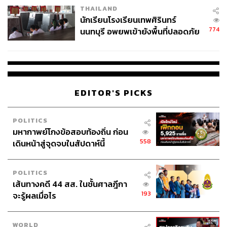
THAILAND
จ่ายหนี้-แอบระบุแบรนด์
นักเรียนโรงเรียนเทพศิรินทร์
774
นนทบุรี อพยพเข้ายังพื้นที่ปลอดภัย
ชั่วคราว หลังเหตุใช้อาวุธปืนภายใน
โรงเรียนคลี่คลาย
EDITOR'S PICKS
POLITICS
มหากาพย์โกงข้อสอบท้องถิ่น ก่อน
558
เดินหน้าสู่จุดจบในสัปดาห์นี้
POLITICS
เส้นทางคดี 44 สส. ในชั้นศาลฎีกา
193
จะรู้ผลเมื่อไร
WORLD