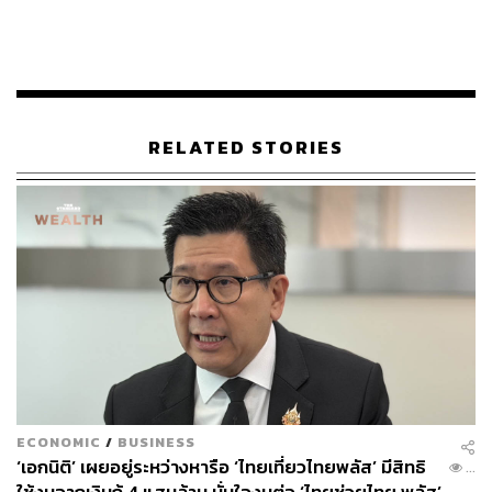
อุปสรรค มีโครงสร้าง บุคลากร และความร่วมมือจากหลาย
หน่วยงาน โดยทำหน้าที่กำกับ ควบคุม และจัดสรรงบ
ประมาณไม่ให้ซ้ำซ้อน ให้เป็นไปตามนโยบายของรัฐบาลและ
ผลการศึกษาในแต่ละพื้นที่ เปรียบเสมือนหน่วยงานกลางที่
จัดสรรงบประมาณให้หน่วยงานปฏิบัตินำไปดำเนินโครงการ
ตามที่เสนอ และต้องไม่เกิดความซ้ำซ้อน
RELATED STORIES
TAGS:
ภัยแล้ง
หาดใหญ่
รองนายกรัฐมนตรี
บวรศักดิ์ อุวรรณโณ
การบริหารจัดการน้ำ
สงขลา
ทำเนียบรัฐบาล
อุทกภัย
สำนักงานทรัพยากรน้ำแห่งชาติ
สทนช.
ทรงศักดิ์ ทองศรี
LOADING...
ABOUT THE AUTHOR
ECONOMIC
/
BUSINESS
THE STANDARD TEAM
‘เอกนิติ’ เผยอยู่ระหว่างหารือ ‘ไทยเที่ยวไทยพลัส’ มีสิทธิ
...
กองบรรณาธิการ THE STANDARD