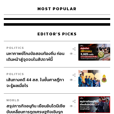
MOST POPULAR
EDITOR'S PICKS
POLITICS
มหากาพย์โกงข้อสอบท้องถิ่น ก่อน
...
เดินหน้าสู่จุดจบในสัปดาห์นี้
POLITICS
เส้นทางคดี 44 สส. ในชั้นศาลฎีกา
...
จะรู้ผลเมื่อไร
WORLD
สรุปภารกิจอนุทิน เยือนอินโดนีเซีย
...
ขับเคลื่อนการทูตเศรษฐกิจเชิงรุก