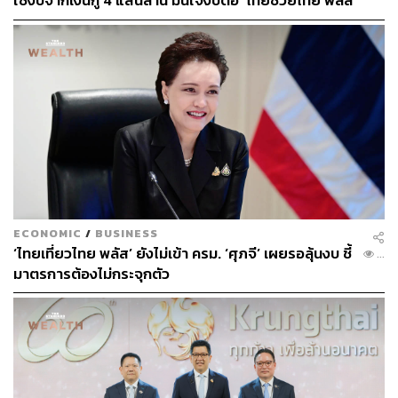
ใช้งบจากเงินกู้ 4 แสนล้าน มั่นใจงบต่อ ‘ไทยช่วยไทย พลัส’
เฟส 2 มีเพียงพอ
ECONOMIC
/
BUSINESS
‘ไทยเที่ยวไทย พลัส’ ยังไม่เข้า ครม. ‘ศุภจี’ เผยรอลุ้นงบ ชี้
...
มาตรการต้องไม่กระจุกตัว