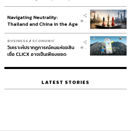
ประกาศหุ้นส่วนยุทธศาสตร์ไทย –
อินโดนีเซีย
Navigating Neutrality:
...
Thailand and China in the Age
of a New Global Order
BUSINESS
/
ECONOMIC
วิเคราะห์ปรากฏการณ์คนแห่ขอสิน
...
เชื่อ CLICX อาจเป็นเพียงยอด
ภูเขาน้ำแข็ง ของปัญหาหนี้ครัว
เรือนไทยที่ถูกซุกไว้
LATEST STORIES