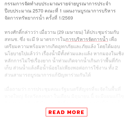
กรรมการจัดทำงบประมาณรายจ่ายบูรณาการประจำ
ปีงบประมาณ 2570 คณะที่ 1 แผนงานบูรณาการบริหาร
จัดการทรัพยากรน้ำ ครั้งที่ 1/2569
ทรงศักดิ์กล่าวว่า เมื่อวาน (29 เมษายน) ได้ประชุมร่วมกับ
สทนช. ซึ่ง จะมี 9 มาตรการใน
การบริหารจัดการน้ำ
เพื่อ
เตรียมความพร้อมหากเกิดอุทกภัยและภัยแล้ง โดยได้มอบ
นโยบายไปแล้วว่า เรื่องน้ำมีทั้งท่วมและแล้ง หากมองในเชิง
หลักการไม่ใช่เรื่องยาก น้ำท่วมเกิดจากน้ำเกินกว่าพื้นที่กัก
เก็บ ส่วนน้ำแล้งคือน้ำน้อยไม่เพียงพอต่อการใช้งาน ทั้ง 2
ส่วนสามารถบูรณาการแก้ปัญหาร่วมกันได้
เมื่อถามว่า การประชุมคณะรัฐมนตรีสัญจรที่จะจัดในพื้นที่
หาดใหญ่ จังหวัดสงขลา ในเดือน มิถุนายน นี้ จะมีแผนแก้ไข
ปัญหาอุทกภัยหรือไม่ ทรงศักดิ์กล่าวว่า ก่อนหน้านี้มีการตั้ง
คณะอนุกรรมการถอดบทเรียน ซึ่งใกล้แล้วเสร็จตั้งแต่สมัย
READ MORE
บวรศักดิ์ อุวรรณโณ อดีตรองนายกรัฐมนตรี และได้เข้ามารับ
ช่วงต่อ โดยส่วนใหญ่เห็นตรงกันว่าพื้นที่รับน้ำมีไม่เพียงพอ
ทำให้เกิดมวลน้ำสะสม ขณะที่ สทนช. มีผังน้ำอยู่แล้ว