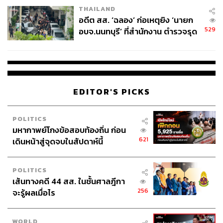
THAILAND
อดีต สส. ‘ฉลอง’ ก่อเหตุยิง ‘นายก
529
อบจ.นนทบุรี’ ที่สำนักงาน ตำรวจรุด
ลงพื้นที่
EDITOR'S PICKS
POLITICS
มหากาพย์โกงข้อสอบท้องถิ่น ก่อน
621
เดินหน้าสู่จุดจบในสัปดาห์นี้
POLITICS
เส้นทางคดี 44 สส. ในชั้นศาลฎีกา
256
จะรู้ผลเมื่อไร
WORLD