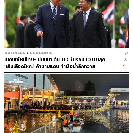
BUSINESS
/
ECONOMIC
เปิดบทใหม่ไทย-เมียนมา ดัน JTC ในรอบ 10 ปี ปลุก
253
‘เส้นเลือดใหญ่’ ค้าชายแดน ท่าเรือน้ำลึกทวาย