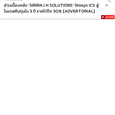
อ่านเบื้องหลัง ‘SIRIRAJ H SOLUTIONS’ ปักหมุด ICS สู่
...
โมเดลคืนทุนใน 3 ปี รายได้โต 30% [ADVERTORIAL]
News
Wealth
Pop
Podcast
Video
Now
Opinion
Careers
Events
Privacy
About
Contact
Policy
FOR
ADVERTISING
MEMBERSHIP