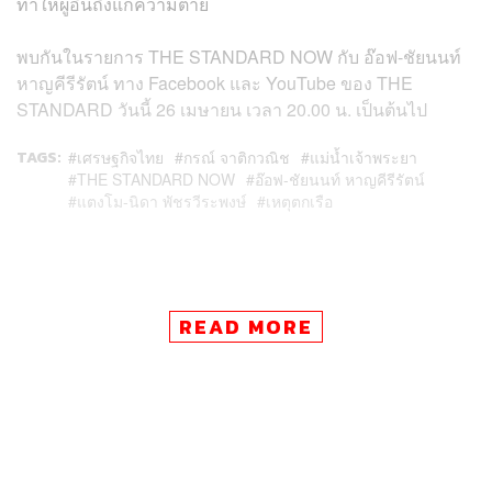
ทำให้ผู้อื่นถึงแก่ความตาย
พบกันในรายการ THE STANDARD NOW กับ อ๊อฟ-ชัยนนท์
หาญคีรีรัตน์ ทาง Facebook และ YouTube ของ THE
STANDARD วันนี้ 26 เมษายน เวลา 20.00 น. เป็นต้นไป
TAGS:
เศรษฐกิจไทย
กรณ์ จาติกวณิช
แม่น้ำเจ้าพระยา
THE STANDARD NOW
อ๊อฟ-ชัยนนท์ หาญคีรีรัตน์
แตงโม-นิดา พัชรวีระพงษ์
เหตุตกเรือ
READ MORE
34
ABOUT THE AUTHOR