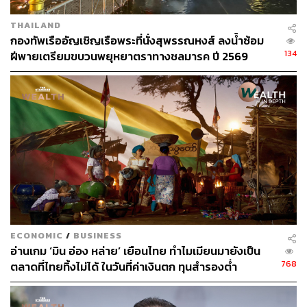
THAILAND
กองทัพเรืออัญเชิญเรือพระที่นั่งสุพรรณหงส์ ลงน้ำซ้อม
134
ฝีพายเตรียมขบวนพยุหยาตราทางชลมารค ปี 2569
ECONOMIC
/
BUSINESS
อ่านเกม ‘มิน อ่อง หล่าย’ เยือนไทย ทำไมเมียนมายังเป็น
768
ตลาดที่ไทยทิ้งไม่ได้ ในวันที่ค่าเงินตก ทุนสำรองต่ำ