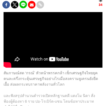
34
สัมภาษณ์สด ‘กรณ์’ หัวหน้าพรรคกล้า เช็กเศรษฐกิจไทยยุค
คนละครึ่งกระตุ้นเศรษฐกิจอย่างไรเมื่อสงครามยูเครนยังยืด
เยื้อ ส่งผลกระทบราคาพลังงานทั่วโลก
และฟังสรุปสำนวนตำรวจเปิดหลักฐานคดี แตงโม นิดา สั่ง
ฟ้องผู้ต้องหา 6 ราย ปอ-โรเบิร์ต-แซน โดนข้อหาประมาท