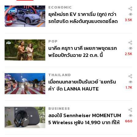
ECONOMIC
ยุคใหม่รถ EV ราคาเริ่ม (ถูก) กว่า
3.5K
รถไฮบริด หลังต้นทุนแบตเตอรี่ลด
ลง - จีนแห่บุกตลาดเกิดใหม่
POP
นาคี๓ ครุฑา นาคี เผยภาพชุดแรก
2.5K
พร้อมปักวันฉาย 22 ต.ค. นี้
THAILAND
เมื่อถนนกลายเป็นรันเวย์ ‘แยกริน
1.7K
คำ’ จัด LANNA HAUTE
COUTURE กลางสายฝน
BUSINESS
ลองใช้ Sennheiser MOMENTUM
660
5 Wireless หูฟัง 14,990 บาท ที่ให้
ผู้ใช้ถอดเปลี่ยนแบตเองได้ ก่อนกฎ
EU บังคับปีหน้า