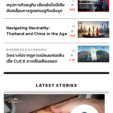
สรุปภารกิจอนุทิน เยือนอินโดนีเซีย
565
ขับเคลื่อนการทูตเศรษฐกิจเชิงรุก
ประกาศหุ้นส่วนยุทธศาสตร์ไทย –
อินโดนีเซีย
Navigating Neutrality:
Thailand and China in the Age
209
of a New Global Order
BUSINESS
/
ECONOMIC
วิเคราะห์ปรากฏการณ์คนแห่ขอสิน
2.7K
เชื่อ CLICX อาจเป็นเพียงยอด
ภูเขาน้ำแข็ง ของปัญหาหนี้ครัว
เรือนไทยที่ถูกซุกไว้
LATEST STORIES