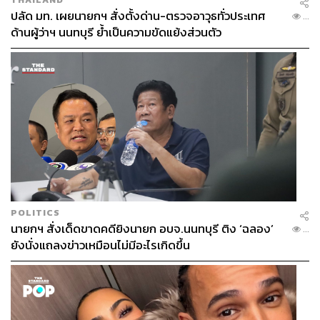
ปลัด มท. เผยนายกฯ สั่งตั้งด่าน-ตรวจอาวุธทั่วประเทศ
...
ด้านผู้ว่าฯ นนทบุรี ย้ำเป็นความขัดแย้งส่วนตัว
POLITICS
นายกฯ สั่งเด็ดขาดคดียิงนายก อบจ.นนทบุรี ติง ‘ฉลอง’
...
ยังนั่งแถลงข่าวเหมือนไม่มีอะไรเกิดขึ้น