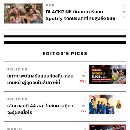
POP
BLACKPINK มียอดสตรีมบน
0
Spotify จากประเทศไทยสูงถึง 536
ล้านครั้ง ตลอด 10 ปีที่ผ่านมา
EDITOR'S PICKS
POLITICS
มหากาพย์โกงข้อสอบท้องถิ่น ก่อน
593
เดินหน้าสู่จุดจบในสัปดาห์นี้
POLITICS
เส้นทางคดี 44 สส. ในชั้นศาลฎีกา
222
จะรู้ผลเมื่อไร
WORLD