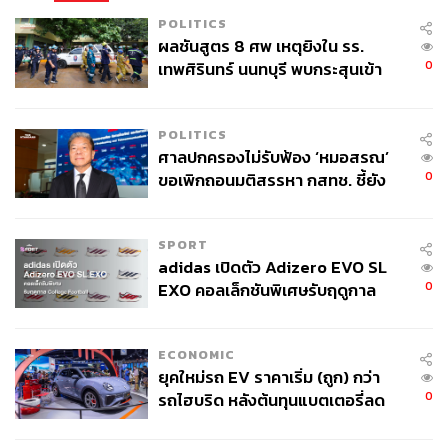
POLITICS
ผลชันสูตร 8 ศพ เหตุยิงใน รร.
0
เทพศิรินทร์ นนทบุรี พบกระสุนเข้า
จุดสำคัญ ‘ศีรษะ-หน้าอก’ ครูถูกยิง
4 นัด จากระยะไกล
POLITICS
ศาลปกครองไม่รับฟ้อง ‘หมอสรณ’
0
ขอเพิกถอนมติสรรหา กสทช. ชี้ยัง
ไม่ใช่ผู้เดือดร้อนเสียหาย
SPORT
adidas เปิดตัว Adizero EVO SL
0
EXO คอลเล็กชันพิเศษรับฤดูกาล
College Football
ECONOMIC
ยุคใหม่รถ EV ราคาเริ่ม (ถูก) กว่า
0
รถไฮบริด หลังต้นทุนแบตเตอรี่ลด
ลง - จีนแห่บุกตลาดเกิดใหม่