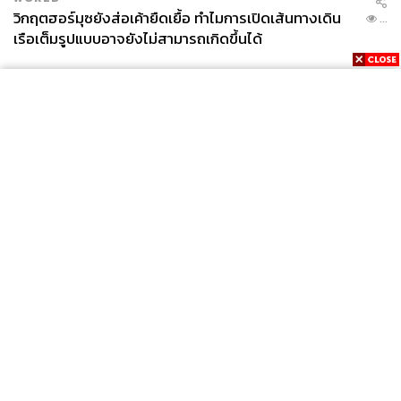
วิกฤตฮอร์มุซยังส่อเค้ายืดเยื้อ ทำไมการเปิดเส้นทางเดิน
...
เรือเต็มรูปแบบอาจยังไม่สามารถเกิดขึ้นได้
News
Wealth
Pop
Podcast
Video
Now
Opinion
Careers
Events
Privacy
About
Contact
Policy
FOR
ADVERTISING
MEMBERSHIP