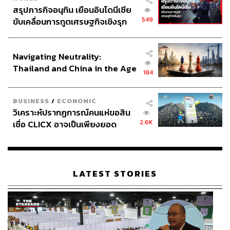
สรุปภารกิจอนุทิน เยือนอินโดนีเซีย
549
ขับเคลื่อนการทูตเศรษฐกิจเชิงรุก
ประกาศหุ้นส่วนยุทธศาสตร์ไทย –
อินโดนีเซีย
Navigating Neutrality:
Thailand and China in the Age
184
of a New Global Order
BUSINESS
/
ECONOMIC
วิเคราะห์ปรากฏการณ์คนแห่ขอสิน
2.6K
เชื่อ CLICX อาจเป็นเพียงยอด
ภูเขาน้ำแข็ง ของปัญหาหนี้ครัว
เรือนไทยที่ถูกซุกไว้
LATEST STORIES