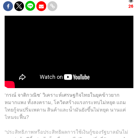
26
‘กรณ์ จาติกวณิช’ วิเคราะห์เศรษฐกิจไทยในยุคข้าวยาก
หมากแพง ทั้งสงคราม, โควิดสร้างแรงกระทบไม่หยุด แถม
ไทยกู้จนปริ่มเพดาน สินค้าและน้ำมันยังขึ้นไม่หยุด นานแค่
ไหนจะฟื้น?
“ประสิทธิภาพหรือประสิทธิผลการใช้เงินกู้ของรัฐบาลมันไม่