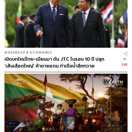
BUSINESS
/
ECONOMIC
เปิดบทใหม่ไทย-เมียนมา ดัน JTC ในรอบ 10 ปี ปลุก
245
‘เส้นเลือดใหญ่’ ค้าชายแดน ท่าเรือน้ำลึกทวาย