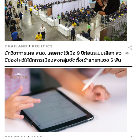
THAILAND
/
POLITICS
นักวิชาการเผย สนช. เคยคาดไว้เมื่อ 9 ปีก่อนระบบเลือก สว.
...
มีช่องโหว่ให้นักการเมืองส่งกลุ่มจัดตั้งเข้าแทรกแซง 5 พัน
ล้านยึดประเทศได้
BUSINESS
/
TECH