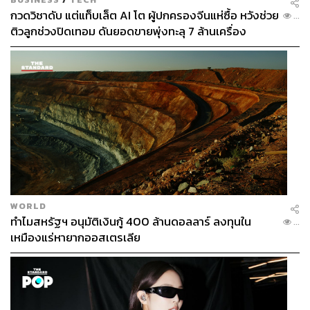
กวดวิชาดับ แต่แท็บเล็ต AI โต ผู้ปกครองจีนแห่ซื้อ หวังช่วย
...
ติวลูกช่วงปิดเทอม ดันยอดขายพุ่งทะลุ 7 ล้านเครื่อง
WORLD
ทำไมสหรัฐฯ อนุมัติเงินกู้ 400 ล้านดอลลาร์ ลงทุนใน
...
เหมืองแร่หายากออสเตรเลีย