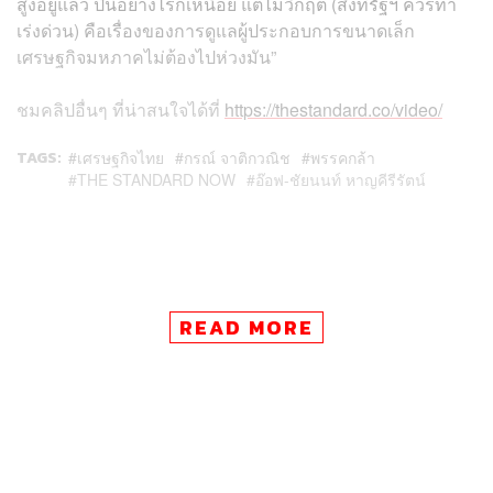
สูงอยู่แล้ว ปีนี้อย่างไรก็เหนื่อย แต่ไม่วิกฤต (สิ่งที่รัฐฯ ควรทำ
เร่งด่วน) คือเรื่องของการดูแลผู้ประกอบการขนาดเล็ก
เศรษฐกิจมหภาคไม่ต้องไปห่วงมัน”
ชมคลิปอื่นๆ
ที่น่าสนใจได้ที่
https://thestandard.co/video/
TAGS:
เศรษฐกิจไทย
กรณ์ จาติกวณิช
พรรคกล้า
THE STANDARD NOW
อ๊อฟ-ชัยนนท์ หาญคีรีรัตน์
READ MORE
26
ABOUT THE AUTHOR