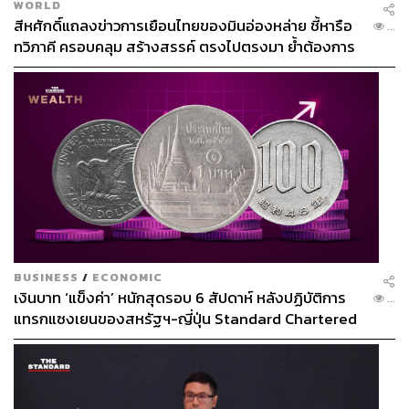
WORLD
สีหศักดิ์แถลงข่าวการเยือนไทยของมินอ่องหล่าย ชี้หารือ
...
ทวิภาคี ครอบคลุม สร้างสรรค์ ตรงไปตรงมา ย้ำต้องการ
ให้เมียนมากลับสู่อาเซียน
BUSINESS
/
ECONOMIC
เงินบาท ‘แข็งค่า’ หนักสุดรอบ 6 สัปดาห์ หลังปฏิบัติการ
...
แทรกแซงเยนของสหรัฐฯ-ญี่ปุ่น Standard Chartered
เปิดเป้าสิ้นปีนี้จ่อแข็งต่อแตะ 32.50 บาทต่อดอลลาร์