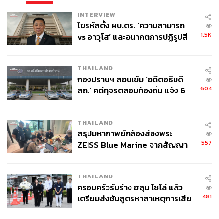
INTERVIEW
ไขรหัสตั้ง ผบ.ตร. ‘ความสามารถ
1.5K
vs อาวุโส’ และอนาคตการปฏิรูปสี
กากี กับ พล.ต.อ. เอก อังสนานนท์
THAILAND
กองปราบฯ สอบเข้ม ‘อดีตอธิบดี
604
สถ.’ คดีทุจริตสอบท้องถิ่น แจ้ง 6
ข้อหาหนัก จ่อชง ป.ป.ช. 12 ส.ค. นี้
THAILAND
สรุปมหากาพย์กล้องส่องพระ
557
ZEISS Blue Marine จากสัญญา
ผลิต 8.3 ล้าน สู่ข้อพิพาท ‘มา
เวลล์ฯ’ ฟ้อง ‘โทน บางแค’ ผิดนัด
THAILAND
จ่ายหนี้-แอบระบุแบรนด์
ครอบครัวรับร่าง ฮลุน โซโล่ แล้ว
481
เตรียมส่งชันสูตรหาสาเหตุการเสีย
ชีวิต