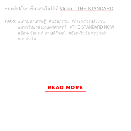
ชมคลิปอื่นๆ ที่น่าสนใจได้ที่
Video – THE STANDARD
TAGS:
เตามหาเศรษฐี
นวัตกรรม
กระทรวงพลังงาน
มหาวิทยาลัยเกษตรศาสตร์
THE STANDARD NOW
อ๊อฟ-ชัยนนท์ หาญคีรีรัตน์
อ๊อด-วีรชัย พุทธวงศ์
เตาอั้งโล่
READ MORE
37
ABOUT THE AUTHOR
THE STANDARD TEAM
กองบรรณาธิการ THE STANDARD