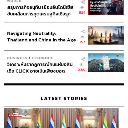
WORLD
สรุปภารกิจอนุทิน เยือนอินโดนีเซีย
524
ขับเคลื่อนการทูตเศรษฐกิจเชิงรุก
ประกาศหุ้นส่วนยุทธศาสตร์ไทย –
อินโดนีเซีย
Navigating Neutrality:
Thailand and China in the Age
157
of a New Global Order
BUSINESS
/
ECONOMIC
วิเคราะห์ปรากฏการณ์คนแห่ขอสิน
2.5K
เชื่อ CLICX อาจเป็นเพียงยอด
ภูเขาน้ำแข็ง ของปัญหาหนี้ครัว
เรือนไทยที่ถูกซุกไว้
LATEST STORIES