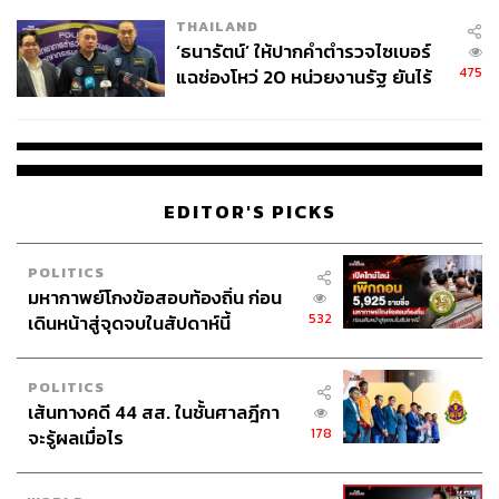
THAILAND
‘ธนารัตน์’ ให้ปากคำตำรวจไซเบอร์
475
แฉช่องโหว่ 20 หน่วยงานรัฐ ยันไร้
นัยทางการเมือง
EDITOR'S PICKS
POLITICS
มหากาพย์โกงข้อสอบท้องถิ่น ก่อน
532
เดินหน้าสู่จุดจบในสัปดาห์นี้
POLITICS
เส้นทางคดี 44 สส. ในชั้นศาลฎีกา
178
จะรู้ผลเมื่อไร