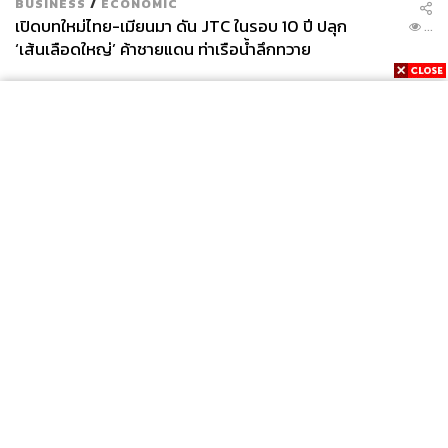
BUSINESS
/
ECONOMIC
เปิดบทใหม่ไทย-เมียนมา ดัน JTC ในรอบ 10 ปี ปลุก
...
‘เส้นเลือดใหญ่’ ค้าชายแดน ท่าเรือน้ำลึกทวาย
News
Wealth
Pop
Podcast
Video
Now
Opinion
Careers
Events
Privacy
About
Contact
Policy
FOR
ADVERTISING
MEMBERSHIP