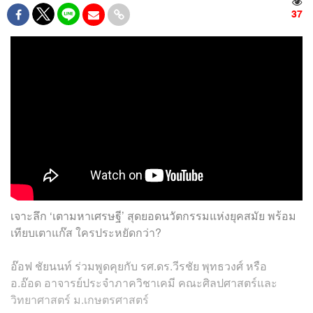
37
เจาะลึก ‘เตามหาเศรษฐี’ สุดยอดนวัตกรรมแห่งยุคสมัย พร้อม
เทียบเตาแก๊ส ใครประหยัดกว่า?
อ๊อฟ ชัยนนท์ ร่วมพูดคุยกับ รศ.ดร.วีรชัย พุทธวงศ์ หรือ
อ.อ๊อด อาจารย์ประจำภาควิชาเคมี คณะศิลปศาสตร์และ
วิทยาศาสตร์ ม.เกษตรศาสตร์