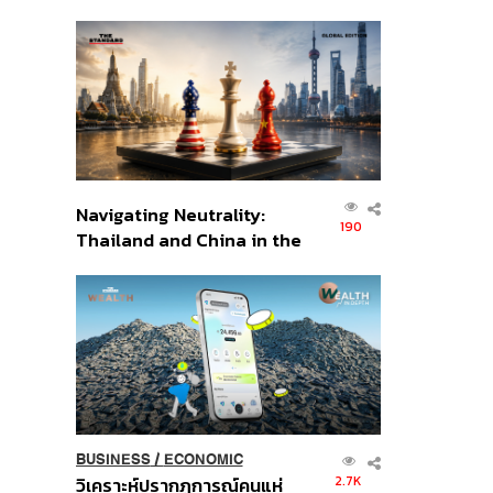
เศรษฐกิจเชิงรุก ประกาศหุ้น
ส่วนยุทธศาสตร์ไทย –
อินโดนีเซีย
Navigating Neutrality:
190
Thailand and China in the
Age of a New Global
Order
BUSINESS
/
ECONOMIC
2.7K
วิเคราะห์ปรากฏการณ์คนแห่