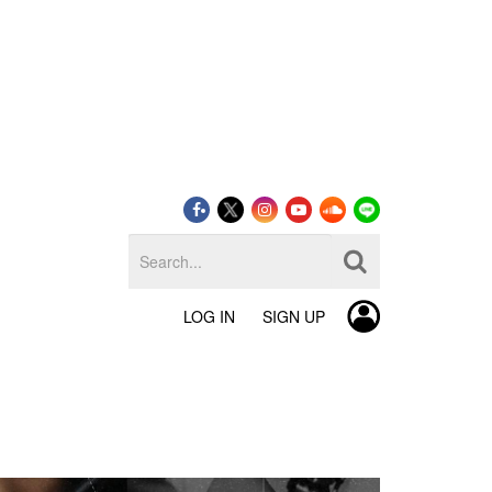
LOG IN
SIGN UP