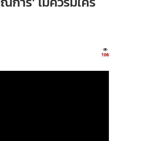
ณิการ์’ ไม่ควรมีใคร
106