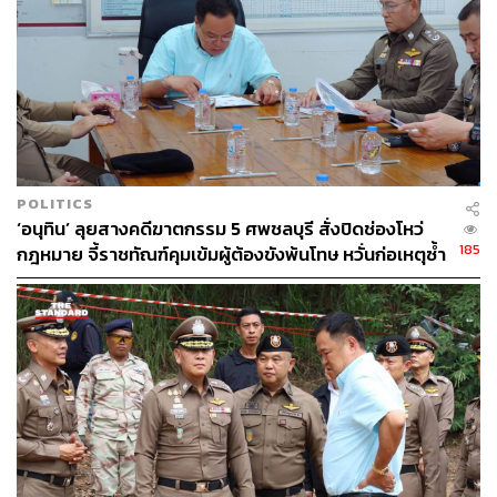
POLITICS
‘อนุทิน’ ลุยสางคดีฆาตกรรม 5 ศพชลบุรี สั่งปิดช่องโหว่
185
กฎหมาย จี้ราชทัณฑ์คุมเข้มผู้ต้องขังพ้นโทษ หวั่นก่อเหตุซ้ำ
รอย