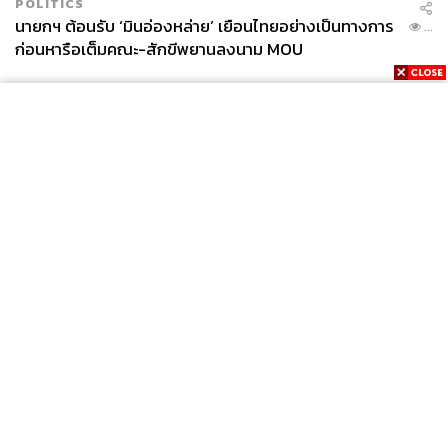
POLITICS
นายกฯ ต้อนรับ ‘มินอ่องหล่าย’ เยือนไทยอย่างเป็นทางการ
...
ก่อนหารือเต็มคณะ-สักขีพยานลงนาม MOU
News
Wealth
Pop
Podcast
Video
Now
Opinion
Careers
Events
Privacy
About
Contact
Policy
FOR
ADVERTISING
MEMBERSHIP