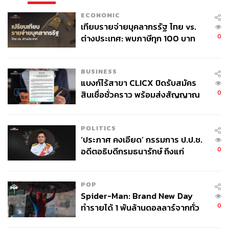
ECONOMIC
เทียบรายจ่ายบุคลากรรัฐ ไทย vs.
0
ต่างประเทศ: พบภาษีทุก 100 บาท
ของคนไทยใช้ไปกับข้าราชการเฉียด
40 บาท
BUSINESS
แบงก์ไร้สาขา CLICX ปิดรับสมัคร
0
สินเชื่อชั่วคราว พร้อมส่งสัญญาณ
เตือนกลุ่มกู้เงินผิดวัตถุประสงค์-ให้
ข้อมูลเท็จ เตรียมดำเนินคดีเด็ดขาด
POLITICS
‘ประภาศ คงเอียด’ กรรมการ ป.ป.ช.
0
อดีตอธิบดีกรมธนารักษ์ ถึงแก่
อนิจกรรม
POP
Spider-Man: Brand New Day
0
ทำรายได้ 1 พันล้านดอลลาร์จากทั่ว
โลกภายใน 6 วัน