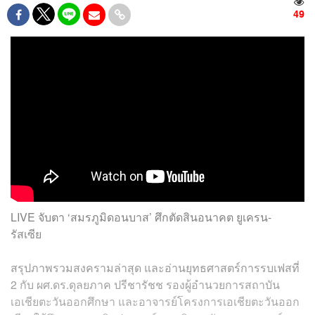
49
LIVE จับตา ‘สมรภูมิดอนบาส’ ศึกตัดสินอนาคต ยูเครน-
รัสเซีย
สรุปภาพรวมสงครามล่าสุด และอ่านยุทธศาสตร์การรบเฟสที่
2 กับ ผศ.ดร.ดุลยภาค ปรีชารัชช รองผู้อำนวยการสถาบัน
เอเชียตะวันออกศึกษา และอาจารย์โครงการเอเชียตะวันออก