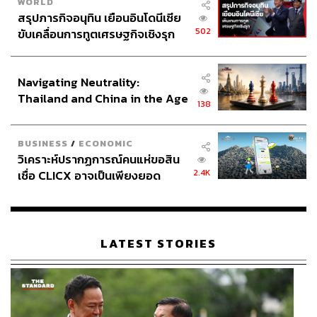
WORLD
สรุปภารกิจอนุทิน เยือนอินโดนีเซีย
502
ขับเคลื่อนการทูตเศรษฐกิจเชิงรุก
ประกาศหุ้นส่วนยุทธศาสตร์ไทย –
อินโดนีเซีย
Navigating Neutrality:
Thailand and China in the Age
138
of a New Global Order
BUSINESS
/
ECONOMIC
วิเคราะห์ปรากฏการณ์คนแห่ขอสิน
2.4K
เชื่อ CLICX อาจเป็นเพียงยอด
ภูเขาน้ำแข็ง ของปัญหาหนี้ครัว
เรือนไทยที่ถูกซุกไว้
LATEST STORIES