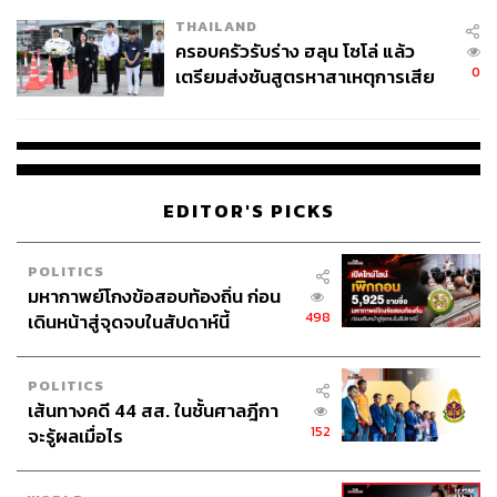
THAILAND
ครอบครัวรับร่าง ฮลุน โซโล่ แล้ว
0
เตรียมส่งชันสูตรหาสาเหตุการเสีย
ชีวิต
EDITOR'S PICKS
POLITICS
มหากาพย์โกงข้อสอบท้องถิ่น ก่อน
498
เดินหน้าสู่จุดจบในสัปดาห์นี้
POLITICS
เส้นทางคดี 44 สส. ในชั้นศาลฎีกา
152
จะรู้ผลเมื่อไร