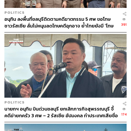
POLITICS
อนุทิน ลงพื้นที่ชลบุรีติดตามคดีฆาตกรรม 5 ศพ ขอโทษ
391
ชาวรัสเซีย ลั่นไม่หนุนลดโทษคดีอุกอาจ ย้ำไทยยังมี ‘โทษ
ประหาร’
POLITICS
นายกฯ อนุทิน บินด่วนชลบุรี ยกเลิกภารกิจสุพรรณบุรี จี้
174
คดีฆ่ายกครัว 3 ศพ – 2 รัสเซีย อัปมงคล ทำประเทศเสียชื่อ
เสียง