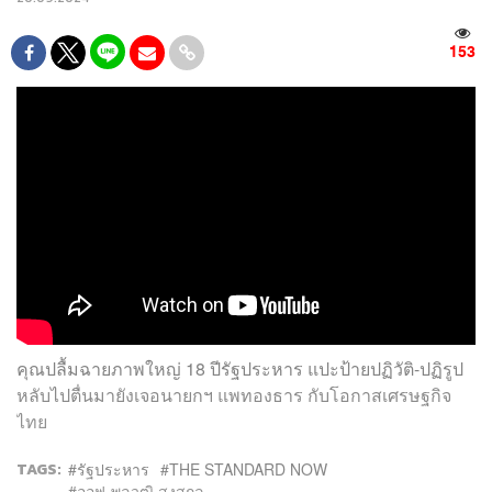
153
คุณปลื้มฉายภาพใหญ่ 18 ปีรัฐประหาร แปะป้ายปฏิวัติ-ปฏิรูป
หลับไปตื่นมายังเจอนายกฯ แพทองธาร กับโอกาสเศรษฐกิจ
ไทย
TAGS:
รัฐประหาร
THE STANDARD NOW
ออฟ-พลวุฒิ สงสกุล