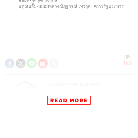
คุณปลื้ม-หม่อมหลวงณัฏฐกรณ์ เทวกุล
การรัฐประหาร
153
ABOUT THE AUTHOR
THE STANDARD TEAM
READ MORE
กองบรรณาธิการ THE STANDARD