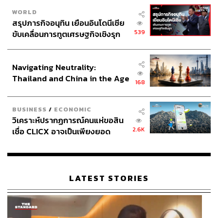
WORLD
สรุปภารกิจอนุทิน เยือนอินโดนีเซีย
539
ขับเคลื่อนการทูตเศรษฐกิจเชิงรุก
ประกาศหุ้นส่วนยุทธศาสตร์ไทย –
อินโดนีเซีย
Navigating Neutrality:
Thailand and China in the Age
168
of a New Global Order
BUSINESS
/
ECONOMIC
วิเคราะห์ปรากฏการณ์คนแห่ขอสิน
2.6K
เชื่อ CLICX อาจเป็นเพียงยอด
ภูเขาน้ำแข็ง ของปัญหาหนี้ครัว
เรือนไทยที่ถูกซุกไว้
LATEST STORIES