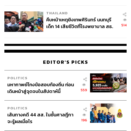
สอบปมขโมยปืนปู่ก่อเหตุ
THAILAND
คืบหน้าเหตุยิงเทพศิรินทร์ นนทบุรี
514
เด็ก 14 เสียชีวิตที่โรงพยาบาล สธ.
ยืนยันครูเสียชีวิต 5 ราย เจ็บ 22
ราย
EDITOR'S PICKS
POLITICS
มหากาพย์โกงข้อสอบท้องถิ่น ก่อน
559
เดินหน้าสู่จุดจบในสัปดาห์นี้
POLITICS
เส้นทางคดี 44 สส. ในชั้นศาลฎีกา
196
จะรู้ผลเมื่อไร