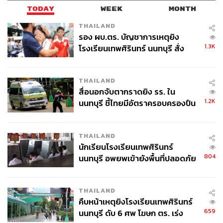
TODAY
WEEK
MONTH
THAILAND
รอง ผบ.ตร. บัญชาการเหตุยิง
1.3K
โรงเรียนเทพศิรินทร์ นนทบุรี สั่ง
ค้นหา 2 รอบยืนยันไร้คนติดค้าง พบ
ศพปู่-ย่าที่บ้านพักผู้ก่อเหตุ
THAILAND
สื่อนอกจับตากราดยิง รร. ใน
1.2K
นนทบุรี ชี้ไทยมีอัตราครอบครองปืน
สูงในระดับต้นของภูมิภาค
THAILAND
นักเรียนโรงเรียนเทพศิรินทร์
804
นนทบุรี อพยพเข้ายังพื้นที่ปลอดภัย
ชั่วคราว หลังเหตุใช้อาวุธปืนภายใน
โรงเรียนคลี่คลาย
THAILAND
คืบหน้าเหตุยิงโรงเรียนเทพศิรินทร์
659
นนทบุรี ดับ 6 ศพ โฆษก ตร. เร่ง