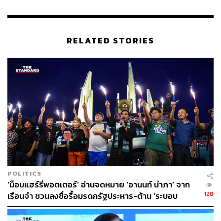
RELATED STORIES
POLITICS
‘ม็อบแฮร์รี่พอตเตอร์’ อ่านจดหมาย ‘อานนท์ นำภา’ จาก
128
เรือนจำ ชวนลงชื่อรื้อมรดกรัฐประหาร-ต้าน ‘ระบอบ
สีน้ำเงิน’