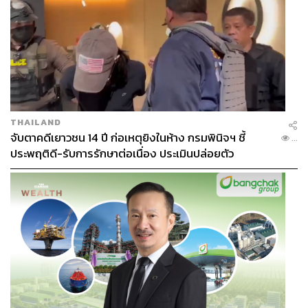
THAILAND
จับตาคดีเยาวชน 14 ปี ก่อเหตุยิงในห้าง กรมพินิจฯ ชี้
...
ประพฤติดี-รับการรักษาต่อเนื่อง ประเมินปล่อยตัว