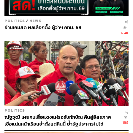
POLITICS
/
NEWS
อ่านเกมสด ผลเลือกตั้ง ผู้ว่าฯ กทม. 69
6.4K
POLITICS
ณัฐวุฒิ เผยคนเสื้อแดงแห่รอรับทักษิณ คืนสู่อิสรภาพ
198
เชื่อแน่นหน้าเรือนจำตั้งแต่คืนนี้ ย้ำรัฐประหารไม่ใช่
ทางออกประเทศ