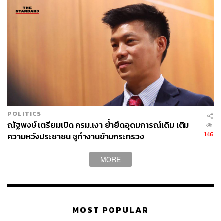
POLITICS
ณัฐพงษ์ เตรียมเปิด ครม.เงา ย้ำยึดอุดมการณ์เดิม เติม
146
ความหวังประชาชน ชูทำงานข้ามกระทรวง
MORE
MOST POPULAR