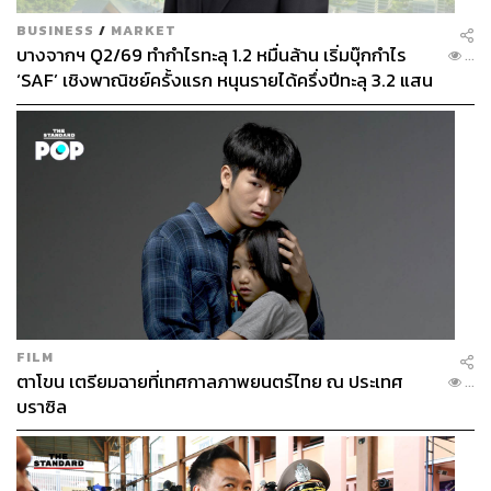
BUSINESS
/
MARKET
บางจากฯ Q2/69 ทำกำไรทะลุ 1.2 หมื่นล้าน เริ่มบุ๊กกำไร
...
‘SAF’ เชิงพาณิชย์ครั้งแรก หนุนรายได้ครึ่งปีทะลุ 3.2 แสน
ล้าน
FILM
ตาโขน เตรียมฉายที่เทศกาลภาพยนตร์ไทย ณ ประเทศ
...
บราซิล