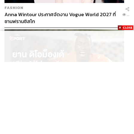
FASHION
Anna Wintour ประกาศจัดงาน Vogue World 2027 ที่
...
ซานฟรานซิสโก
SPORT
ยาน ดิโอม็องเด้ 2 ปีก่อนยังไร้สโมสรอาชีพ สู่นักเตะค่าตัว
...
125 ล้านยูโร กับคำสัญญาถึงน้องสาวผู้ล่วงลับ