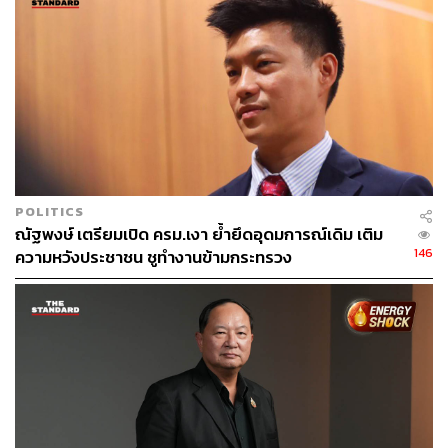
POLITICS
ณัฐพงษ์ เตรียมเปิด ครม.เงา ย้ำยึดอุดมการณ์เดิม เติม
146
ความหวังประชาชน ชูทำงานข้ามกระทรวง