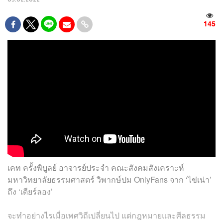
145
เคท ครั้งพิบูลย์ อาจารย์ประจำ คณะสังคมสังเคราะห์
มหาวิทยาลัยธรรมศาสตร์ วิพากษ์ปม OnlyFans จาก ‘ไข่เน่า’
ถึง ‘เดียร์ลอง’
จะทำอย่างไรเมื่อเพศวิถีเปลี่ยนไป แต่กฎหมายและศีลธรรม