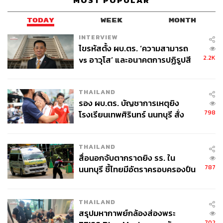
MOST POPULAR
TODAY
WEEK
MONTH
INTERVIEW
ไขรหัสตั้ง ผบ.ตร. ‘ความสามารถ
2.2K
vs อาวุโส’ และอนาคตการปฏิรูปสี
กากี กับ พล.ต.อ. เอก อังสนานนท์
THAILAND
รอง ผบ.ตร. บัญชาการเหตุยิง
798
โรงเรียนเทพศิรินทร์ นนทบุรี สั่ง
ค้นหา 2 รอบยืนยันไร้คนติดค้าง พบ
ศพปู่-ย่าที่บ้านพักผู้ก่อเหตุ
THAILAND
สื่อนอกจับตากราดยิง รร. ใน
787
นนทบุรี ชี้ไทยมีอัตราครอบครองปืน
สูงในระดับต้นของภูมิภาค
THAILAND
สรุปมหากาพย์กล้องส่องพระ
702