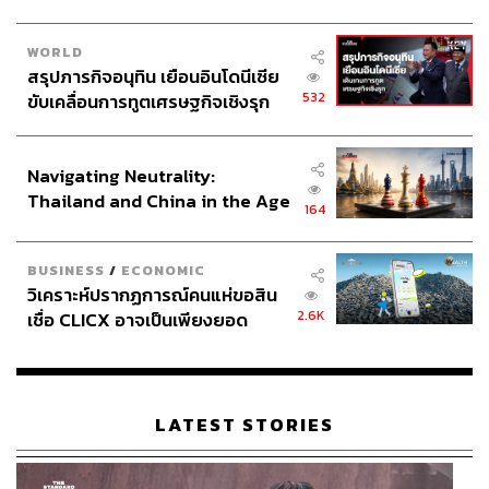
WORLD
สรุปภารกิจอนุทิน เยือนอินโดนีเซีย
532
ขับเคลื่อนการทูตเศรษฐกิจเชิงรุก
ประกาศหุ้นส่วนยุทธศาสตร์ไทย –
อินโดนีเซีย
Navigating Neutrality:
Thailand and China in the Age
164
of a New Global Order
BUSINESS
/
ECONOMIC
วิเคราะห์ปรากฏการณ์คนแห่ขอสิน
2.6K
เชื่อ CLICX อาจเป็นเพียงยอด
ภูเขาน้ำแข็ง ของปัญหาหนี้ครัว
เรือนไทยที่ถูกซุกไว้
LATEST STORIES