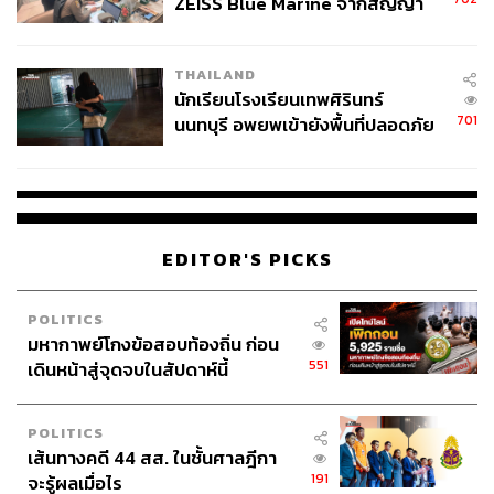
ZEISS Blue Marine จากสัญญา
ผลิต 8.3 ล้าน สู่ข้อพิพาท ‘มา
เวลล์ฯ’ ฟ้อง ‘โทน บางแค’ ผิดนัด
THAILAND
จ่ายหนี้-แอบระบุแบรนด์
นักเรียนโรงเรียนเทพศิรินทร์
701
นนทบุรี อพยพเข้ายังพื้นที่ปลอดภัย
ชั่วคราว หลังเหตุใช้อาวุธปืนภายใน
โรงเรียนคลี่คลาย
EDITOR'S PICKS
POLITICS
มหากาพย์โกงข้อสอบท้องถิ่น ก่อน
551
เดินหน้าสู่จุดจบในสัปดาห์นี้
POLITICS
เส้นทางคดี 44 สส. ในชั้นศาลฎีกา
191
จะรู้ผลเมื่อไร