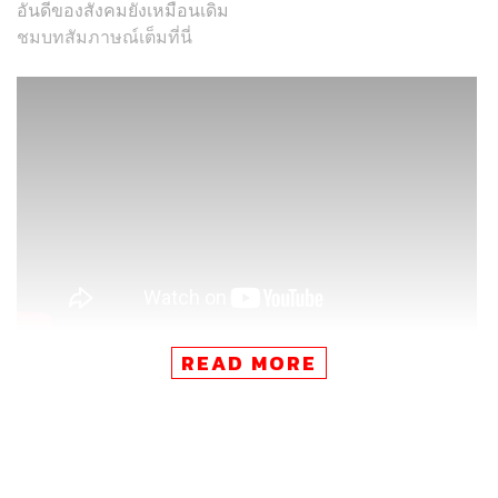
อันดีของสังคมยังเหมือนเดิม
ชมบทสัมภาษณ์เต็มที่นี่
READ MORE
TAGS:
อ๊อฟ-ชัยนนท์ หาญคีรีรัตน์
ไข่เน่า
เดียร์ลอง
เคท ครั้งพิบูลย์
OnlyFans
THE STANDARD NOW