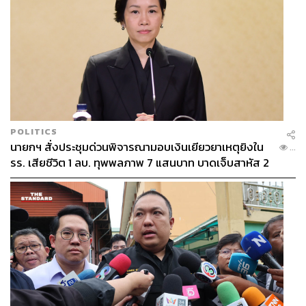
POLITICS
นายกฯ สั่งประชุมด่วนพิจารณามอบเงินเยียวยาเหตุยิงใน
...
รร. เสียชีวิต 1 ลบ. ทุพพลภาพ 7 แสนบาท บาดเจ็บสาหัส 2
แสนบาท บาดเจ็บเล็กน้อย 1 แสนบาท