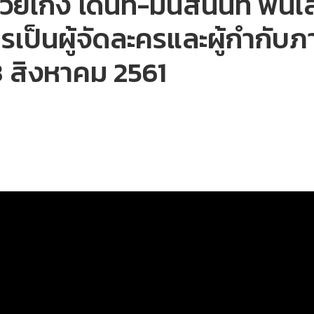
วยเก่ง โดนัท-มนัสนันท์ พันเ
รเป็นผู้จัดละครและผู้กำกั
 สิงหาคม 2561