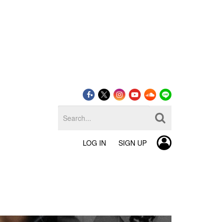
LOG IN
SIGN UP