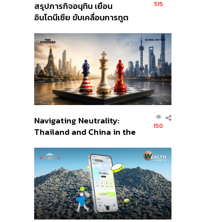
515
สรุปภารกิจอนุทิน เยือน
อินโดนีเซีย ขับเคลื่อนการทูต
เศรษฐกิจเชิงรุก ประกาศหุ้น
ส่วนยุทธศาสตร์ไทย –
อินโดนีเซีย
Navigating Neutrality:
150
Thailand and China in the
Age of a New Global
Order