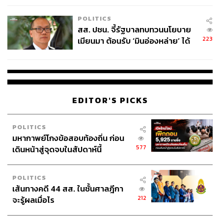
เหมาะสม
POLITICS
สส. ปชน. จี้รัฐบาลทบทวนนโยบาย
223
เมียนมา ต้อนรับ ‘มินอ่องหล่าย’ ได้
แค่สัญญาว่างเปล่า
EDITOR'S PICKS
POLITICS
มหากาพย์โกงข้อสอบท้องถิ่น ก่อน
577
เดินหน้าสู่จุดจบในสัปดาห์นี้
POLITICS
เส้นทางคดี 44 สส. ในชั้นศาลฎีกา
212
จะรู้ผลเมื่อไร