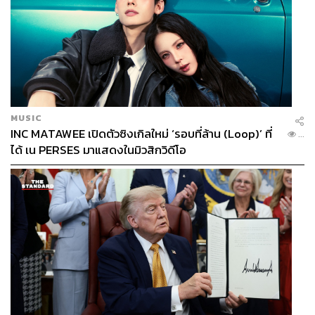
MUSIC
INC MATAWEE เปิดตัวซิงเกิลใหม่ ‘รอบที่ล้าน (Loop)’ ที่
...
ได้ เน PERSES มาแสดงในมิวสิกวิดีโอ