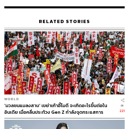
อีกหนึ่งแม่เหล็กสำคัญคือกลุ่ม Food & Gourmet ซึ่งยังคงเป็น
เซกเมนต์ที่เติบโตสูงสุดสอดคล้องกับพฤติกรรมลูกค้าหลังโค
RELATED STORIES
วิดที่นิยมทานอาหารนอกบ้าน หรือเลือกซื้อสินค้าแบบพร้อม
ปรุงคุณภาพสูง กูร์เมต์ มาร์เก็ต จึงปรับกลยุทธ์ด้วยการคัด
สรรวัตถุดิบพรีเมียมและการดึงร้านอาหารระดับมิชลิน ไกด์
เข้ามาเสริมทัพ เพื่อดึงดูดลูกค้าให้เข้ามาใช้บริการอย่าง
สม่ำเสมอ
สำหรับทิศทางเศรษฐกิจในช่วงไตรมาสที่ 4 ซึ่งเป็นช่วงไฮซี
ซัน คาดการณ์ว่าบรรยากาศการจับจ่ายจะกลับมาคึกคัก โดย
ตั้งเป้ายอดขายให้ใกล้เคียงกับปีที่ผ่านมา แม้กำลังซื้อระดับ
กลางอาจทรงตัว จากภาวะหนี้ครัวเรือน แต่กลุ่มลูกค้าระดับ
บนยังคงมีกำลังซื้อที่แข็งแกร่ง โดยมองว่ามาตรการกระตุ้น
WORLD
เศรษฐกิจจากภาครัฐ เช่น โครงการช้อปดีมีคืน ยังคงเป็นสิ่ง
‘มวลชนแมลงสาบ’ เขย่าเก้าอี้โมดี จะเกิดอะไรขึ้นต่อใน
จำเป็นที่ช่วยกระตุ้นการจับจ่ายได้จริงในวงกว้าง
221
อินเดีย เมื่อคลื่นประท้วง Gen Z กำลังจุดกระแสการ
“เดอะมอลล์ กรุ๊ป จะบริหารงบการตลาดอย่างระมัดระวัง โดย
เปลี่ยนแปลง
ใช้กลยุทธ์ ‘รบในสนามที่เราชนะ’ โดยจะเลือกโฟกัสเฉพาะ
แคมเปญที่มีประสิทธิภาพสูงสุด เพื่อให้มั่นใจว่าจะสามารถ