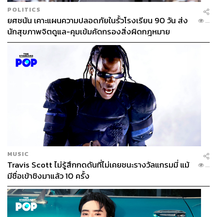
POLITICS
ยศชนัน เคาะแผนความปลอดภัยในรั้วโรงเรียน 90 วัน ส่ง
...
นักสุขภาพจิตดูแล-คุมเข้มคัดกรองสิ่งผิดกฎหมาย
MUSIC
Travis Scott ไม่รู้สึกกดดันที่ไม่เคยชนะรางวัลแกรมมี่ แม้
...
มีชื่อเข้าชิงมาแล้ว 10 ครั้ง