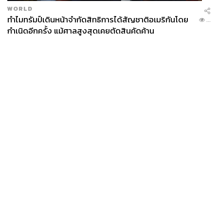
WORLD
ทำไมทรัมป์เดินหน้าจำกัดสิทธิการได้สัญชาติอเมริกันโดย
...
กำเนิดอีกครั้ง แม้ศาลสูงสุดเคยตัดสินคัดค้าน
News
Wealth
Pop
Podcast
Video
Now
Opinion
Careers
Events
Privacy
About
Contact
Policy
FOR
ADVERTISING
MEMBERSHIP