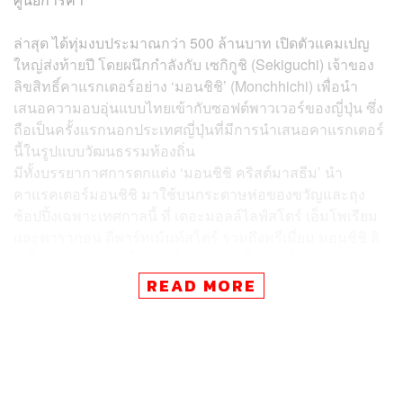
ล่าสุด ได้ทุ่มงบประมาณกว่า 500 ล้านบาท เปิดตัวแคมเปญ
ใหญ่ส่งท้ายปี โดยผนึกกำลังกับ เซกิกูชิ (Sekiguchi) เจ้าของ
ลิขสิทธิ์คาแรกเตอร์อย่าง ‘มอนชิชิ’ (Monchhichi) เพื่อนำ
เสนอความอบอุ่นแบบไทยเข้ากับซอฟต์พาวเวอร์ของญี่ปุ่น ซึ่ง
ถือเป็นครั้งแรกนอกประเทศญี่ปุ่นที่มีการนำเสนอคาแรกเตอร์
นี้ในรูปแบบวัฒนธรรมท้องถิ่น
มีทั้งบรรยากาศการตกแต่ง ‘มอนชิชิ คริสต์มาสธีม’ นำ
คาแรคเตอร์มอนชิชิ มาใช้บนกระดาษห่อของขวัญและถุง
ช้อปปิ้งเฉพาะเทศกาลนี้ ที่ เดอะมอลล์ไลฟ์สโตร์ เอ็มโพเรียม
และพารากอน ดีพาร์ทเม้นท์สโตร์ รวมถึงพรีเมี่ยม มอนชิชิ ลิ
มิเต็ด คอลเลคชัน เป็นต้น ซึ่งแคมเปญนี้จะจัดตั้งแต่ 6
พฤศจิกายน 2568 – 11 มกราคม 2569 นี้ ที่เดอะมอลล์ไลฟ์
READ MORE
สโตร์ ทุกสาขา เอ็มโพเรียม พารากอน ดีพาร์ทเม้นท์สโตร์
วรลักษณ์ ตุลาภรณ์ ประธานเจ้าหน้าที่บริหาร กลุ่มการตลาด
บริษัท เดอะมอลล์ กรุ๊ป จำกัด ช่วงปลายปีถือเป็นช่วงเวลา
สำคัญของธุรกิจค้าปลีกและการท่องเที่ยว รวมถึงเป็นส่วน