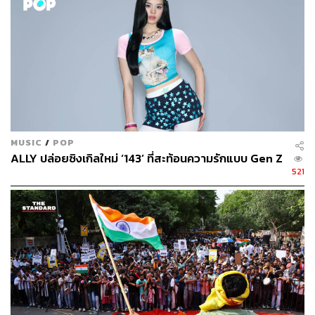
สร้างการเติบโตได้อย่างยั่งยืนท่ามกลางความท้าทายทาง
เศรษฐกิจ” แม่ทัพการตลาดเดอะมอลล์กล่าว
อย่างไรก็ตาม ภาคธุรกิจยังต้องเผชิญกับความท้าทายใน
อนาคต โดยเฉพาะการก้าวเข้าสู่ Aging Society และปัญหา
การขาดแคลนแรงงานจากการเปลี่ยนแปลงค่านิยมของคน
รุ่นใหม่ โจทย์ใหญ่ของการตลาดในปีหน้าจึงเป็นการบริหาร
จัดการให้ลูกค้าที่มีจำนวนจำกัดกลับมาใช้บริการถี่ขึ้น รวม
MUSIC
/
POP
ถึงการพึ่งพาภาคการท่องเที่ยวเพื่อชดเชยกำลังซื้อในประเทศ
ALLY ปล่อยซิงเกิลใหม่ ‘143’ ที่สะท้อนความรักแบบ Gen Z
ที่อาจไม่เพียงพอ
521
สามารถติดตาม THE STANDARD WEALTH
ผ่านแอปพลิเคชันต่างๆ ที่คุณสะดวกหรือใช้งานอยู่แล้วได้เลย