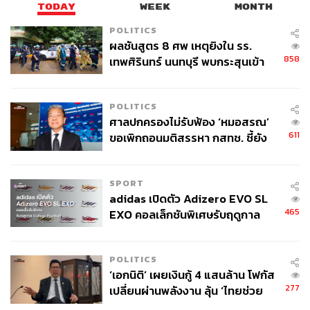
TODAY
WEEK
MONTH
POLITICS
ผลชันสูตร 8 ศพ เหตุยิงใน รร.
858
เทพศิรินทร์ นนทบุรี พบกระสุนเข้า
จุดสำคัญ ‘ศีรษะ-หน้าอก’ ครูถูกยิง
4 นัด จากระยะไกล
POLITICS
ศาลปกครองไม่รับฟ้อง ‘หมอสรณ’
611
ขอเพิกถอนมติสรรหา กสทช. ชี้ยัง
ไม่ใช่ผู้เดือดร้อนเสียหาย
SPORT
adidas เปิดตัว Adizero EVO SL
465
EXO คอลเล็กชันพิเศษรับฤดูกาล
College Football
POLITICS
‘เอกนิติ’ เผยเงินกู้ 4 แสนล้าน โฟกัส
277
เปลี่ยนผ่านพลังงาน ลุ้น ‘ไทยช่วย
ไทยพลัส’ เฟส 2 รอประเมินความ