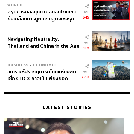
WORLD
สรุปภารกิจอนุทิน เยือนอินโดนีเซีย
545
ขับเคลื่อนการทูตเศรษฐกิจเชิงรุก
ประกาศหุ้นส่วนยุทธศาสตร์ไทย –
อินโดนีเซีย
Navigating Neutrality:
Thailand and China in the Age
178
of a New Global Order
BUSINESS
/
ECONOMIC
วิเคราะห์ปรากฏการณ์คนแห่ขอสิน
2.6K
เชื่อ CLICX อาจเป็นเพียงยอด
ภูเขาน้ำแข็ง ของปัญหาหนี้ครัว
เรือนไทยที่ถูกซุกไว้
LATEST STORIES