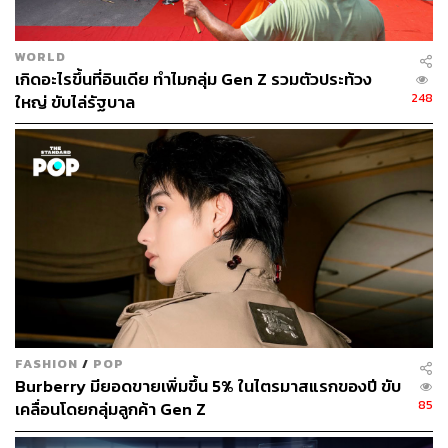
TAGS:
ศูนย์การค้า
Gen Z
The Mall Group
เดอะมอลล์ กรุ๊ป
บริษัท เดอะมอลล์ กรุ๊ป จำกัด
WORLD
เกิดอะไรขึ้นที่อินเดีย ทำไมกลุ่ม Gen Z รวมตัวประท้วง
248
ใหญ่ ขับไล่รัฐบาล
184
ABOUT THE AUTHOR
ถนัดกิจ จันกิเสน
Content Creator ประจำกองบรรณาธิการ
THE STANDARD WEALTH ผู้เสพติดโลก
FASHION
/
POP
ธุรกิจ การตลาด เทคโนโลยี และชอบสำรวจ
โลกออฟไลน์และออนไลน์มาถอดรหัสความ
Burberry มียอดขายเพิ่มขึ้น 5% ในไตรมาสแรกของปี ขับ
เคลื่อนไหวให้เป็นเรื่องเข้าใจง่าย สนุก และได้
85
เคลื่อนโดยกลุ่มลูกค้า Gen Z
ไอเดียใหม่ๆ