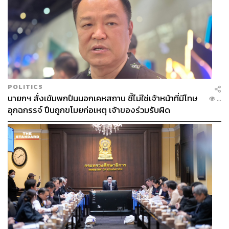
POLITICS
นายกฯ สั่งเข้มพกปืนนอกเคหสถาน ชี้ไม่ใช่เจ้าหน้าที่มีโทษ
...
อุกฉกรรจ์ ปืนถูกขโมยก่อเหตุ เจ้าของร่วมรับผิด