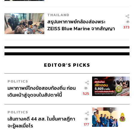
นัยทางการเมือง
THAILAND
สรุปมหากาพย์กล้องส่องพระ
373
ZEISS Blue Marine จากสัญญา
ผลิต 8.3 ล้าน สู่ข้อพิพาท ‘มา
เวลล์ฯ’ ฟ้อง ‘โทน บางแค’ ผิดนัด
จ่ายหนี้-แอบระบุแบรนด์
EDITOR'S PICKS
POLITICS
มหากาพย์โกงข้อสอบท้องถิ่น ก่อน
525
เดินหน้าสู่จุดจบในสัปดาห์นี้
POLITICS
เส้นทางคดี 44 สส. ในชั้นศาลฎีกา
177
จะรู้ผลเมื่อไร