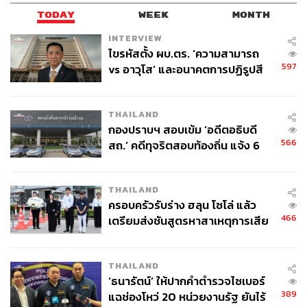
TODAY
WEEK
MONTH
INTERVIEW
ไขรหัสตั้ง ผบ.ตร. ‘ความสามารถ
597
vs อาวุโส’ และอนาคตการปฏิรูปสี
กากี กับ พล.ต.อ. เอก อังสนานนท์
THAILAND
กองปราบฯ สอบเข้ม ‘อดีตอธิบดี
566
สถ.’ คดีทุจริตสอบท้องถิ่น แจ้ง 6
ข้อหาหนัก จ่อชง ป.ป.ช. 12 ส.ค. นี้
THAILAND
ครอบครัวรับร่าง ฮลุน โซโล่ แล้ว
466
เตรียมส่งชันสูตรหาสาเหตุการเสีย
ชีวิต
THAILAND
‘ธนารัตน์’ ให้ปากคำตำรวจไซเบอร์
389
แฉช่องโหว่ 20 หน่วยงานรัฐ ยันไร้