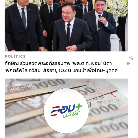
POLITICS
ทักษิณ ร่วมสวดพระอภิธรรมศพ ‘พล.ต.ท. ผ่อน’ บิดา
...
‘พักตร์พิไล ทวีสิน’ สิริอายุ 103 ปี แกนนำเพื่อไทย-บุคคล
หลากวงการร่วมอาลัย