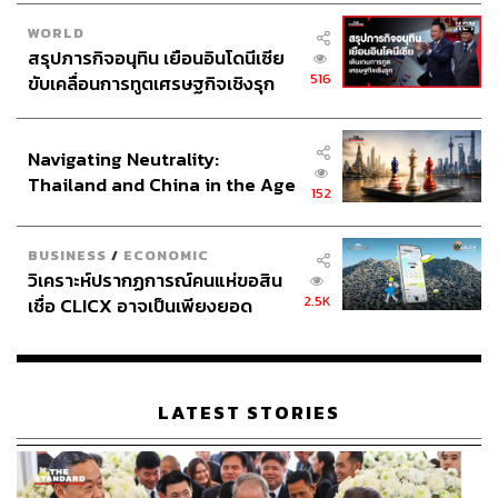
WORLD
สรุปภารกิจอนุทิน เยือนอินโดนีเซีย
516
ขับเคลื่อนการทูตเศรษฐกิจเชิงรุก
ประกาศหุ้นส่วนยุทธศาสตร์ไทย –
อินโดนีเซีย
Navigating Neutrality:
Thailand and China in the Age
152
of a New Global Order
BUSINESS
/
ECONOMIC
วิเคราะห์ปรากฏการณ์คนแห่ขอสิน
2.5K
เชื่อ CLICX อาจเป็นเพียงยอด
ภูเขาน้ำแข็ง ของปัญหาหนี้ครัว
เรือนไทยที่ถูกซุกไว้
LATEST STORIES