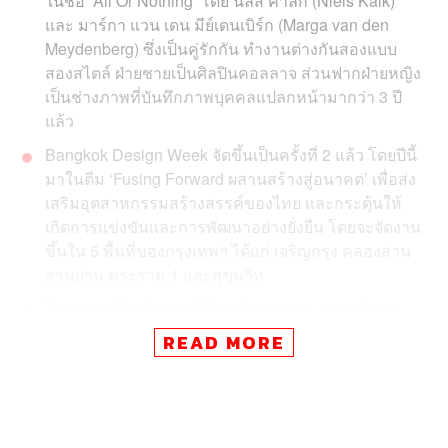
ในชื่อ ‘All Or Nothing’ โดย นีลส์ คาล์ก (Niels Kalk)
และ มาร์กา แวน เดน มีย์เดนเบิร์ก (Marga van den
Meydenberg) ซึ่งเป็นคู่รักกัน ทำงานต่างกันสองแบบ
สองสไตล์ ฝ่ายชายเป็นศิลปินคอลลาจ ส่วนฟากฝ่ายหญิง
เป็นช่างภาพที่บันทึกภาพบุคคลแปลกหน้ามากว่า 3 ปี
แล้ว
Bangkok Design Week จัดขึ้นเป็นครั้งที่ 2 แล้ว โดยปีนี้
มาในตีม ‘Fusing Forward ผสานสร้างสู่อนาคต’ เพื่อส่ง
เสริมอุตสาหกรรมสร้างสรรค์ของไทย และกระตุ้นให้
เกิดการแข่งขันและการพัฒนาอย่างยั่งยืน โดยจะจัดงาน
ขึ้นใน 5 พื้นที่ของกรุงเทพฯ ได้แก่ เจริญกรุง คลองสาน
สามย่าน พระราม 1 และสุขุมวิท
โอกาสสุดท้ายที่คุณจะได้ชมนิทรรศการ ‘ภาพจำจาก
ตุรกี’ ของ ถาวร โกอุดมวิทย์ ซึ่งบอกเล่าเรื่องราวเนื้อหา
READ MORE
เกี่ยวกับความงดงาม ทั้งทางกายภาพ ทัศนียภาพ
ประวัติศาสตร์ และอารยธรรมอันเก่าแก่ของศูนย์กลาง
แห่งจักรวรรดิออตโตมันอย่างประเทศตุรกี งานแสดงถึง
วันที่ 20 มกราคมนี้เท่านั้น