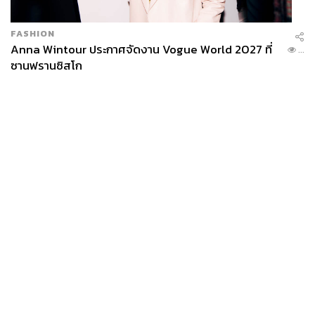
Doing?’ นี้ เป็นการนำเสนองานศิลปะที่ตีความผ่านตัวตนของ
คานเย เวสต์ ในช่วงหลังจากที่ ประธานาธิบดีโดนัลด์ ทรัมป์
FASHION
ขึ้นรับตำแหน่ง โดยศิลปินเองได้ติดตามทุกย่างก้าวของคานเย
Anna Wintour ประกาศจัดงาน Vogue World 2027 ที่
...
ผ่านข่าวสารและโซเชียลมีเดียส่วนตัวของเขา วิพากษ์
ซานฟรานซิสโก
ทัศนคติและการนำเสนอตัวตนของคานเยทั้งเรื่องโรคซึม
เศร้า ความคิดเห็นทางการเมือง และเรื่องอื่นๆ ใครเป็นแฟน
แรปเปอร์คนนี้ต้องไม่พลาด!
When:
วันนี้ถึง 13 มกราคม 2562
Where:
JAM เจริญราษฎร์ซอย 1 กรุงเทพฯ
How:
www.facebook.com/events/505025419981721/
Stop:
BTS สถานีสุรศักดิ์
News
Wealth
Pop
Podcast
Video
Now
Opinion
Careers
Events
Privacy
About
Contact
Policy
FOR
ADVERTISING
MEMBERSHIP