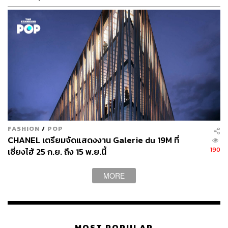
Found’ ของ ‘Joel Mesler’ ครั้งแรกในอาเซียน
[Advertorial]
Lit Fest
What:
นับเป็นเทศกาลยิ่งใหญ่ที่สุดครั้งหนึ่งของวงการหนังสือ
บ้านเรากับ ‘LIT Fest เทศการหนังสือสนุก ไฟลุกพรึ่บ’ ที่จัดขึ้น
เป็นครั้งแรก เขาบอกไว้ว่า ในงานนี้จะมีอารมณ์ประมาณงาน
FASHION
/
POP
สัปดาห์หนังสือแต่งงานกับเทศกาลดนตรี ควบเอาทั้งหนังสือ
CHANEL เตรียมจัดแสดงงาน Galerie du 19M ที่
ดนตรี ศิลปะ มาไว้ในงานเดียวกัน ซึ่งคุณจะได้พบกับ 30
190
เซี่ยงไฮ้ 25 ก.ย. ถึง 15 พ.ย.นี้
สำนักพิมพ์ทั่วประเทศ กระทบไหล่ชนแก้วปิกนิกกับนักเขียน
นักแปล บรรณาธิการกว่า 100 คน แบบกันเองสุดๆ นอกจากนี้
MORE
คุณยังสามารถเต้นรำชิลๆ กับวงดนตรี รวมไปถึงร่วมจอย ‘บุ๊ก
คลับ’ ลับสมองกับคนที่อ่านหนังสือเหมือนๆ กันได้อีกด้วย ไม่
อยากให้พลาดจริงๆ นะ
When:
วันที่ 18-20 มกราคม 2562
MOST POPULAR