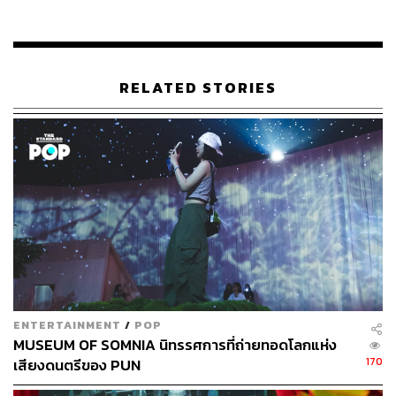
RELATED STORIES
Photo: Yelo House
All or Nothing
What:
ประเดิมศักราชใหม่ ทางฟาก Yelo House ส่ง
นิทรรศการของสองศิลปินชาวเยอรมันมาให้คุณได้ชมในชื่อ
‘All Or Nothing – A Duo Exhibition by Niels & Marga’ โดย
ศิลปินสองท่านที่นำงานมาจัดแสดงร่วมกันคือ นีลส์ คาล์ก
(Niels Kalk) และ มาร์กา แวน เดน มีย์เดนเบิร์ก (Marga van
den Meydenberg) ซึ่งเป็นคู่รักกัน ทำงานต่างกันสองแบบสอง
สไตล์ ฝ่ายชาย นีลส์เป็นศิลปินคอลลาจที่มักใช้เวลาหลาย
ENTERTAINMENT
/
POP
ชั่วโมงนั่งค้นหาภาพในนิตยสารและหนังสือภาพเก่า
MUSEUM OF SOMNIA นิทรรศการที่ถ่ายทอดโลกแห่ง
จินตนาการถึงเรื่องราวที่สามารถเกิดขึ้นได้ผ่านคาแรกเตอร์
170
เสียงดนตรีของ PUN
และฉากจากหนังสือเหล่านั้น ก่อนบรรจงตัดภาพที่คัดสรรค์
มาแปะประกอบกันเป็นโลกใบใหม่ที่น่าสนใจ