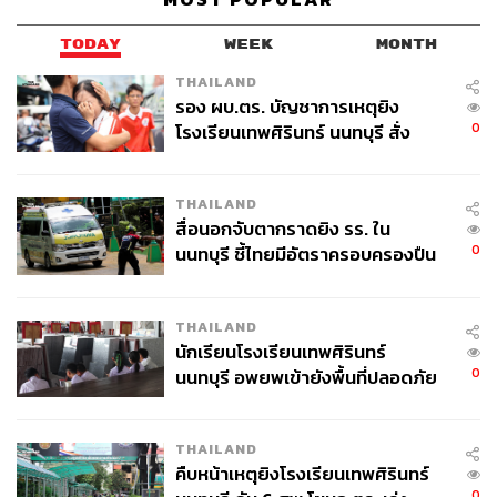
Where:
มิวเซียมสยาม กรุงเทพฯ
How:
เข้างานฟรีทุกวัน ติดตามรายละเอียดเพิ่มเติมได้ที่นี่
ww
TODAY
WEEK
MONTH
w.facebook.com/events/1983103335323516/
THAILAND
Stop:
เรือโดยสารเจ้าพระยา ท่าเรือท่าเตียน
รอง ผบ.ตร. บัญชาการเหตุยิง
0
โรงเรียนเทพศิรินทร์ นนทบุรี สั่ง
ค้นหา 2 รอบยืนยันไร้คนติดค้าง พบ
Your Last Chance: โอกาสสุดท้ายก่อนปิด
ศพปู่-ย่าที่บ้านพักผู้ก่อเหตุ
งาน
THAILAND
สื่อนอกจับตากราดยิง รร. ใน
0
นนทบุรี ชี้ไทยมีอัตราครอบครองปืน
สูงในระดับต้นของภูมิภาค
THAILAND
นักเรียนโรงเรียนเทพศิรินทร์
0
นนทบุรี อพยพเข้ายังพื้นที่ปลอดภัย
ชั่วคราว หลังเหตุใช้อาวุธปืนภายใน
โรงเรียนคลี่คลาย
THAILAND
คืบหน้าเหตุยิงโรงเรียนเทพศิรินทร์
0