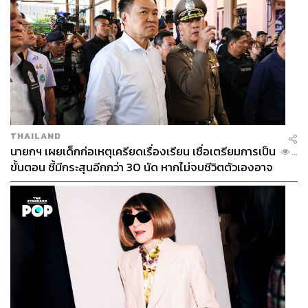
THAILAND
นายกฯ เผยเด็กก่อเหตุเครียดเรื่องเรียน เชื่อเตรียมการเป็น
...
ขั้นตอน ชี้มีกระสุนอีกกว่า 30 นัด หากไม่จบชีวิตตัวเองอาจ
สูญเสียเพิ่ม
Photo: Kimmo Kauko
Through Kayne’s Eyes
What:
นิทรรศการศิลปะที่ว่าด้วยการนำเสนอตัวตนผ่านสื่อ
ของแรปเปอร์ชื่อดังอย่าง คานเย เวสต์ (Kayne West) โดย
ศิลปินชาวสวีเดนนาม คิมโม คาวโก (Kimmo Kauko) ซึ่ง
ทำงานด้านวิชวลอยู่ในประเทศไทย งานที่ชื่อ ‘How ‘Ye