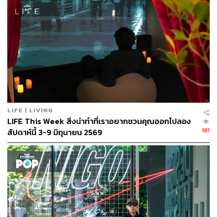
ส่วนฟากฝ่ายหญิง มาร์กา แวน เดน มีย์เดนเบิร์ก นั้นเป็นช่าง
ภาพที่บันทึกภาพบุคคลแปลกหน้ามากว่า 3 ปี เธอเริ่มโปรเจ
กต์ Pop-Up Photo Studio รอบกรุงเบอร์ลิน เพื่อบันทึกภาพ
บุคคลแปลกหน้าในสตูดิโอชั่วคราวของเธอ เพราะเชื่อว่า
มนุษย์ทุกคนมีเอกลักษณ์ที่โดดเด่น จึงอยากดึงเอาความแตก
ต่างนั้นออกมาเล่า เธอจึงต้องให้เวลากับการทำให้คนแปลก
หน้าที่บังเอิญผ่านมารู้สึกสบายใจ และยอมเปิดเผยอีกด้านของ
พวกเขากับเธอ ซึ่งคุณสามารถชมผลงานภาพถ่ายของเธอได้
LIFE | LIVING
ในนิทรรศการนี้ ที่สำคัญ เธอเชิญชวนให้คุณไปเป็นคนแปลก
LIFE This Week สิ่งน่าทำที่เราอยากชวนคุณออกไปลอง
หน้า เพื่อให้เธอเก็บภาพอีกด้วย ใน Pop-Up Photo Studio
181
สัปดาห์นี้ 3-9 มิถุนายน 2569
ครั้งแรกในเมืองไทย!
When:
วันนี้ถึง 27 มกราคม 2562
Where:
Yelo House ซอยเกษมสันต์ 1 กรุงเทพฯ
How:
www.facebook.com/events/347698095786328
Stop:
BTS สถานีราชเทวี หรือสถานีสนามกีฬาแห่งชาติ หรือ
เรือโดยสารคลองแสนแสบ ท่าเรือสะพานหัวช้าง