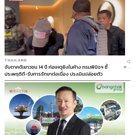
Photo: ARDEL Gallery of Modern Art
THAILAND
Reminiscence of Turkey
จับตาคดีเยาวชน 14 ปี ก่อเหตุยิงในห้าง กรมพินิจฯ ชี้
...
What:
โอกาสสุดท้ายที่คุณจะได้ชมนิทรรศการ ‘ภาพจำจาก
ประพฤติดี-รับการรักษาต่อเนื่อง ประเมินปล่อยตัว
ตุรกี’ ซึ่งบอกเล่าเรื่องราวเนื้อหาเกี่ยวกับความงดงาม ทั้งทาง
กายภาพ ทัศนียภาพ ประวัติศาสตร์ และอารยธรรมอันเก่าแก่
ของศูนย์กลางแห่งจักรวรรดิออตโตมันอย่างประเทศตุรกี ซึ่ง
ภาพของสถาปัตยกรรมที่สวยงามอันเป็นสัญลักษณ์แห่งความ
ภาคภูมิใจของชาวตุรกี ถูกถ่ายทอดออกมาในความสงบ ขรึม
ขลัง และสง่างาม ด้วยเทคนิคจิตรกรรมสีอะคริลิกบนผ้าใบที่
งดงาม ผลงานทั้งหมดนี้เป็นผลงานจากปลายพู่กันของ ถาวร
โกอุดมวิทย์ ศิลปินผู้นำเสนอบรรยากาศและเสน่ห์เฉพาะตัวที่