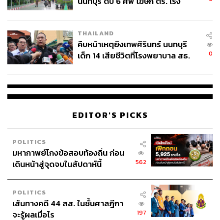
นนทบุรี ดับ 6 ศพ โฆษก ตร. เร่ง
สอบปมขโมยปืนปู่ก่อเหตุ
THAILAND
คืบหน้าเหตุยิงเทพศิรินทร์ นนทบุรี
0
เด็ก 14 เสียชีวิตที่โรงพยาบาล สธ.
ยืนยันครูเสียชีวิต 5 ราย เจ็บ 22
ราย
Photo: Instagram @kult_07
EDITOR'S PICKS
True Will
What:
คุณว่าศิลปินแต่ละคนที่ประสบความสำเร็จหรือมีชื่อ
POLITICS
เสียงในทุกๆ วันนี้ เขาผ่านอะไรกันมาบ้าง? นิทรรศการ ‘True
มหากาพย์โกงข้อสอบท้องถิ่น ก่อน
Will’ นี่แหละจะเป็นตัวแทนมอบคำตอบของคำถามข้างต้นได้
562
เดินหน้าสู่จุดจบในสัปดาห์นี้
อย่างชัดเจนที่สุด นิทรรศการนี้ได้รวบรวมผลงานของศิลปิน
ทั้งไทยและเทศไว้มากมาย พวกเขาเลือกที่จะนำเสนองาน
POLITICS
ศิลปะผ่านประสบการณ์ในการทำงานที่เพาะบ่มมาอย่างเข้ม
เส้นทางคดี 44 สส. ในชั้นศาลฎีกา
ข้น และสร้างสรรค์มาจากสิ่งที่เขาเป็นในปัจจุบัน หรือเคยเป็น
197
จะรู้ผลเมื่อไร