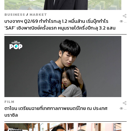
น่าสนใจ
When:
วันนี้ถึง 20 มกราคม 2562
BUSINESS
/
MARKET
Where:
หอศิลป์ร่วมสมัยอาร์เดล ถนนบรมราชชนนี
บางจากฯ Q2/69 ทำกำไรทะลุ 1.2 หมื่นล้าน เริ่มบุ๊กกำไร
...
กรุงเทพฯ
‘SAF’ เชิงพาณิชย์ครั้งแรก หนุนรายได้ครึ่งปีทะลุ 3.2 แสน
How:
www.facebook.com/events/194260984797995/
ล้าน
FILM
ตาโขน เตรียมฉายที่เทศกาลภาพยนตร์ไทย ณ ประเทศ
...
บราซิล