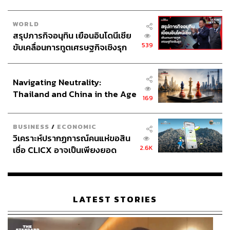
มาก่อนในอดีต โดยไล่เรียงรายชื่อมาตั้งแต่ Lolay (โลเล),
Rukkit (รักกิจ ควรหาเวช), วาฬ จิรชัยสกุล, อารอน อเซลรอด
WORLD
(Aaron Axelrod) จากสหรัฐอเมริกา และอื่นๆ อีกมากมาย
สรุปภารกิจอนุทิน เยือนอินโดนีเซีย
When:
วันนี้ถึง 13 มกราคม 2562
539
ขับเคลื่อนการทูตเศรษฐกิจเชิงรุก
Where:
Chin’s Gallery ยานนาวา กรุงเทพฯ
ประกาศหุ้นส่วนยุทธศาสตร์ไทย –
How:
www.chinsgallery.com/true-will-group/
อินโดนีเซีย
Stop:
BRT สถานีวัดด่าน
Navigating Neutrality:
Thailand and China in the Age
169
of a New Global Order
BUSINESS
/
ECONOMIC
วิเคราะห์ปรากฏการณ์คนแห่ขอสิน
2.6K
เชื่อ CLICX อาจเป็นเพียงยอด
ภูเขาน้ำแข็ง ของปัญหาหนี้ครัว
เรือนไทยที่ถูกซุกไว้
LATEST STORIES