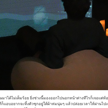
านมาได้ไม่เต็มร้อย ยิ่งช่วงนี้มองออกไปนอกหน้าต่างทีไรก็เจอแต่ท้
็แอบอยากจะทิ้งตัวซุกอยู่ใต้ผ้าห่มนุ่มๆ แล้วปล่อยเวลาให้ผ่านไป