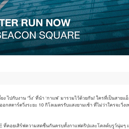
ี่ยง ไปกับงาน ‘วิ่ง’ ที่นำ ‘กาแฟ’ มารวมไว้ด้วยกัน! ใครที่เป็นสายแอ
อกสตาร์ตวิ่งระยะ 10 กิโลเมตรรับแสงยามเช้า ที่ไม่ว่าใครจะวิ่ง
ี่คอยเสิร์ฟความสดชื่นกันครบทั้งกาแฟดริปและโคลด์บรูว์นุ่มๆ