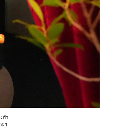
องฟ้า
เฉยๆ