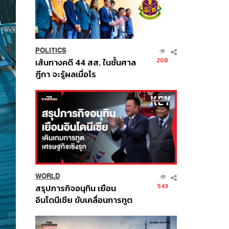
POLITICS
208
เส้นทางคดี 44 สส. ในชั้นศาล
ฎีกา จะรู้ผลเมื่อไร
WORLD
543
สรุปภารกิจอนุทิน เยือน
อินโดนีเซีย ขับเคลื่อนการทูต
เศรษฐกิจเชิงรุก ประกาศหุ้น
ส่วนยุทธศาสตร์ไทย –