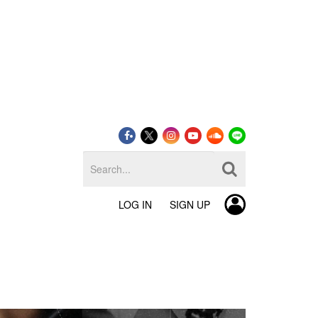
LOG IN
SIGN UP