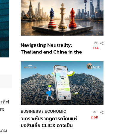
อินโดนีเซีย
Navigating Neutrality:
174
Thailand and China in the
Age of a New Global
Order
็กทีฟ
เพซ
BUSINESS
/
ECONOMIC
2.6K
วิเคราะห์ปรากฏการณ์คนแห่
ขอสินเชื่อ CLICX อาจเป็น
 แถม
เพียงยอดภูเขาน้ำแข็ง ของ