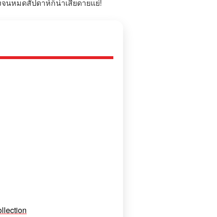
งจนหมดสัปดาห์ก็น่าเสียดายแย่!
llection