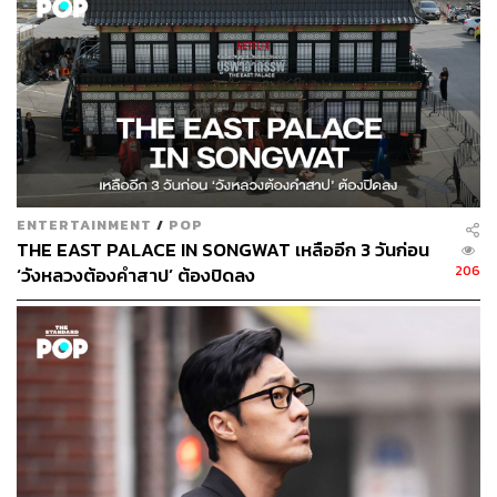
TAGS:
K-Series
ซีรีส์เกาหลี
The Glory
ENTERTAINMENT
/
POP
345
THE EAST PALACE IN SONGWAT เหลืออีก 3 วันก่อน
206
‘วังหลวงต้องคำสาป’ ต้องปิดลง
ABOUT THE AUTHOR
เจิมสิริ เหลืองศุภภรณ์
นักสังเกตการณ์วงการบันเทิงไทยและต่าง
ประเทศ เชื่อว่าคัลเจอร์คือสิ่งที่หล่อหลอมให้
คนในยุคสมัยหนึ่งเติบโตขึ้นมา และมีส่วนใน
การขับเคลื่อนเปลี่ยนแปลงสังคมได้ ปัจจุบัน
กำลังสนใจวัฒนธรรมบันเทิงเกาหลี