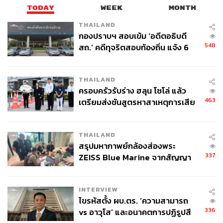
TODAY
WEEK
MONTH
THAILAND
กองปราบฯ สอบเข้ม ‘อดีตอธิบดี
548
สถ.’ คดีทุจริตสอบท้องถิ่น แจ้ง 6
ข้อหาหนัก จ่อชง ป.ป.ช. 12 ส.ค. นี้
THAILAND
ครอบครัวรับร่าง ฮลุน โซโล่ แล้ว
463
เตรียมส่งชันสูตรหาสาเหตุการเสีย
ชีวิต
THAILAND
สรุปมหากาพย์กล้องส่องพระ
337
ZEISS Blue Marine จากสัญญา
ผลิต 8.3 ล้าน สู่ข้อพิพาท ‘มา
เวลล์ฯ’ ฟ้อง ‘โทน บางแค’ ผิดนัด
INTERVIEW
จ่ายหนี้-แอบระบุแบรนด์
ไขรหัสตั้ง ผบ.ตร. ‘ความสามารถ
336
vs อาวุโส’ และอนาคตการปฏิรูปสี