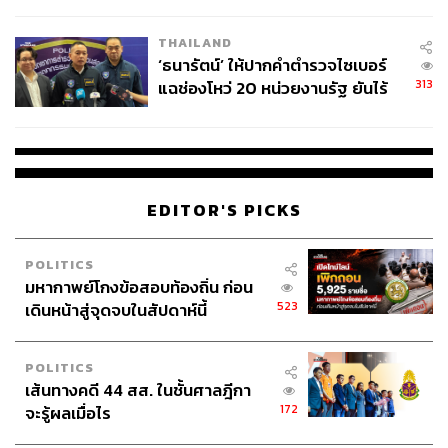
กากี กับ พล.ต.อ. เอก อังสนานนท์
THAILAND
‘ธนารัตน์’ ให้ปากคำตำรวจไซเบอร์
313
แฉช่องโหว่ 20 หน่วยงานรัฐ ยันไร้
นัยทางการเมือง
EDITOR'S PICKS
POLITICS
มหากาพย์โกงข้อสอบท้องถิ่น ก่อน
523
เดินหน้าสู่จุดจบในสัปดาห์นี้
POLITICS
เส้นทางคดี 44 สส. ในชั้นศาลฎีกา
172
จะรู้ผลเมื่อไร