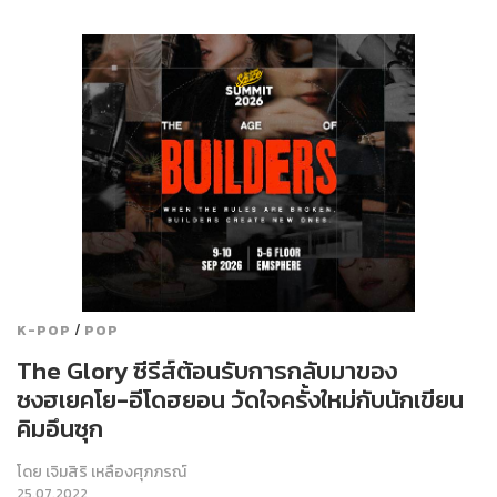
/
K-POP
POP
The Glory ซีรีส์ต้อนรับการกลับมาของ
ซงฮเยคโย-อีโดฮยอน วัดใจครั้งใหม่กับนักเขียน
คิมอึนซุก
โดย
เจิมสิริ เหลืองศุภภรณ์
25.07.2022