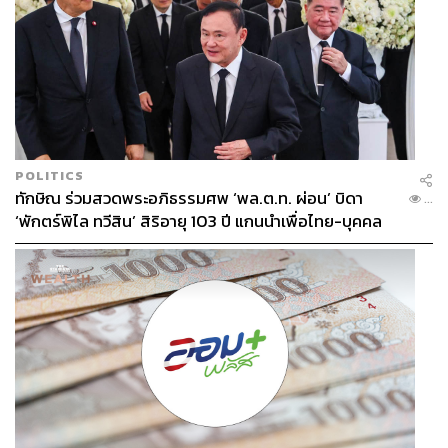
POLITICS
ทักษิณ ร่วมสวดพระอภิธรรมศพ ‘พล.ต.ท. ผ่อน’ บิดา
...
‘พักตร์พิไล ทวีสิน’ สิริอายุ 103 ปี แกนนำเพื่อไทย-บุคคล
หลากวงการร่วมอาลัย