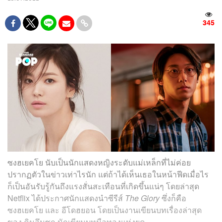
345
ซงฮเยคโย นับเป็นนักแสดงหญิงระดับแม่เหล็กที่ไม่ค่อย
ปรากฏตัวในข่าวเท่าไรนัก แต่ถ้าได้เห็นเธอในหน้าฟีดเมื่อไร
ก็เป็นอันรับรู้กันถึงแรงสั่นสะเทือนที่เกิดขึ้นแน่ๆ โดยล่าสุด
Netflix ได้ประกาศนักแสดงนำซีรีส์
The Glory
ซึ่งก็คือ
ซงฮเยคโย และ อีโดฮยอน โดยเป็นงานเขียนบทเรื่องล่าสุด
ของ คิมอึนซุก นักเขียนบทมือทองแห่งยุค