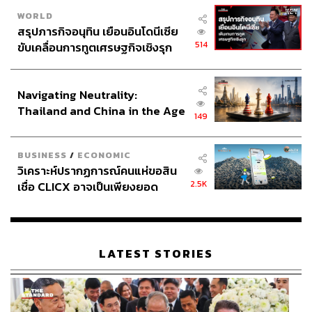
WORLD
สรุปภารกิจอนุทิน เยือนอินโดนีเซีย
514
ขับเคลื่อนการทูตเศรษฐกิจเชิงรุก
ประกาศหุ้นส่วนยุทธศาสตร์ไทย –
อินโดนีเซีย
Navigating Neutrality:
Thailand and China in the Age
149
of a New Global Order
BUSINESS
/
ECONOMIC
วิเคราะห์ปรากฏการณ์คนแห่ขอสิน
2.5K
เชื่อ CLICX อาจเป็นเพียงยอด
ภูเขาน้ำแข็ง ของปัญหาหนี้ครัว
เรือนไทยที่ถูกซุกไว้
LATEST STORIES