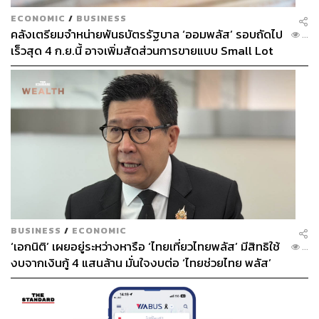
ECONOMIC
/
BUSINESS
คลังเตรียมจำหน่ายพันธบัตรรัฐบาล ‘ออมพลัส’ รอบถัดไป
...
เร็วสุด 4 ก.ย.นี้ อาจเพิ่มสัดส่วนการขายแบบ Small Lot
First มากขึ้น
BUSINESS
/
ECONOMIC
‘เอกนิติ’ เผยอยู่ระหว่างหารือ ‘ไทยเที่ยวไทยพลัส’ มีสิทธิใช้
...
งบจากเงินกู้ 4 แสนล้าน มั่นใจงบต่อ ‘ไทยช่วยไทย พลัส’
เฟส 2 มีเพียงพอ