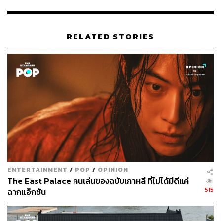
และต้องการเอาคืนอย่างสาสมทั้งคนที่เคยบูลลี่ รวมถึงคนที่
เคยเพิกเฉยและไม่แม้แต่จะยื่นมือเข้าช่วยเหลือ ในอดีตมุนดง
อึนมีความฝันที่อยากจะเป็นสถาปนิก แต่ก็ต้องลาออกจาก
RELATED STORIES
โรงเรียนกลางคันเพราะทนไม่ไหวกับการถูกกลั่นแกล้งอย่าง
รุนแรง จนมาถึงปัจจุบัน เธอเป็นครูในโรงเรียนประถม และ
กำลังรอคอยการแก้แค้นด้วยใบหน้าไร้รอยยิ้ม
อีโดฮยอน
รับบทเป็น จูยอจอง ศัลยแพทย์ตกแต่งที่มีความลับ
ในอดีต ร่วมด้วย
อิมจียอน
รับบท พัคยอนจิน หัวหน้ากลุ่มที่
เคยกลั่นแกล้งมุนดงอึนสมัยเรียนมัธยม ในตอนนี้เธอเป็นอิน
ฟลูเอนเซอร์ที่มีทุกอย่างที่ต้องการ ใช้ชีวิตสุขสบายโดยไม่รู้
ว่าอดีตกำลังจะมาตามล้างแค้น นอกจากนี้ยังร่วมด้วยนัก
แสดงฝีมือดีอย่าง ยอมฮเยรัน, พัคซองฮุน, จองซองอิล
ENTERTAINMENT
/
POP
/
OPINION
The East Palace คนเล่นของฉบับเกาหลี ที่ไม่ได้มีดีแค่
อ้างอิง:
515
ฉากแอ็กชัน
https://namu.wiki/w/%EB%8D%94%20%EA%B8%8
0%EB%A1%9C%EB%A6%AC