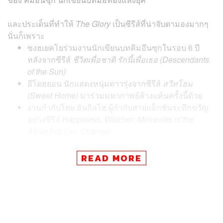
และประเด็นที่ทำให้
The Glory
เป็นซีรีส์ที่น่าจับตามองมากๆ
นั่นก็เพราะ
ซงฮเยคโยร่วมงานนักเขียนบทคิมอึนซุกในรอบ 6 ปี
หลังจากซีรีส์
ชีวิตเพื่อชาติ รักนี้เพื่อเธอ (Descendants
of the Sun)
อีโดฮยอน นักแสดงหนุ่มดาวรุ่งจากซีรีส์
สวีทโฮม
(Sweet Home)
มาร่วมมหากาพย์ล้างแค้นครั้งนี้ด้วย
งานกำกับโดย อันกิลโฮ ผู้กำกับสายแอ็กชันระทึกขวัญ
อย่างซีรีส์
Happiness
,
Watcher
,
Memories of the
Alhambra
และ
Stranger
เป็นครั้งแรกของคิมอึนซุกกับการเขียนบทซีรีส์ล้างแค้น
จากที่ผ่านมาจะเป็นแนวโรแมนติกดราม่าเสียส่วนใหญ่
READ MORE
สำหรับนักเขียนคิมอึนซุกผลงานล่าสุดอย่างซีรีส์
The King:
Eternal Monarch
(2020) อาจจะทำเรตติ้งไม่แรงอย่างที่คาด
จนดูจะกลายเป็นบาดแผลให้เธออยู่ไม่น้อย แต่ถึงอย่างนั้นด้วย
รายชื่อผลงานระดับท็อปก่อนหน้านี้ ไม่ว่าจะเป็น