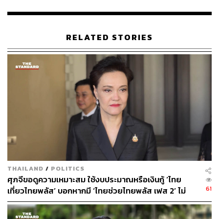
ไร่ เพื่อประเมินความเหมาะสมในการเสนอขยายพื้นที่อุทยาน
แห่งชาติทับลานเพิ่มเติมในอนาคต
RELATED STORIES
กรมอุทยานแห่งชาติฯ ระบุด้วยว่า ในประเด็นข้อกังวลเกี่ยว
กับการปฏิบัติหน้าที่ของเจ้าหน้าที่ในการจับกุมและดำเนินคดี
ตามมติ ครม. เมื่อวันที่ 14 มีนาคม 2566 คณะกรรมการ
กฤษฎีกาได้วินิจฉัยแล้วว่า การดำเนินการดังกล่าวไม่ถือ
เป็นการละเมิดในการปฏิบัติหน้าที่
กรมอุทยานแห่งชาติฯ ยืนยันว่า การปรับปรุงแนวเขตอุทยาน
แห่งชาติทับลานครั้งนี้ มีเป้าหมายเพื่อแก้ไขปัญหาความเดือด
ร้อนของประชาชน ควบคู่กับการรักษาทรัพยากรธรรมชาติ
และสิ่งแวดล้อม โดยยึดหลักกฎหมายและประโยชน์
สาธารณะเป็นสำคัญ
THAILAND
/
POLITICS
ศุภจีขอดูความเหมาะสม ใช้งบประมาณหรือเงินกู้ ‘ไทย
TAGS:
กระทรวงทรัพยากรธรรมชาติและสิ่งแวดล้อม
61
เที่ยวไทยพลัส’ บอกหากมี ‘ไทยช่วยไทยพลัส เฟส 2’ ไม่
คณะรัฐมนตรี
จำเป็นต้องออกพร้อมกัน
กรมอุทยานแห่งชาติ สัตว์ป่า และพันธุ์พืช
ทับลาน
อุทยานแห่งชาติทับลาน