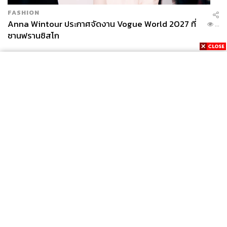
FASHION
Anna Wintour ประกาศจัดงาน Vogue World 2027 ที่
...
ซานฟรานซิสโก
News
Wealth
Pop
Podcast
Video
Now
Opinion
Careers
Events
Privacy
About
Contact
Policy
FOR
ADVERTISING
MEMBERSHIP