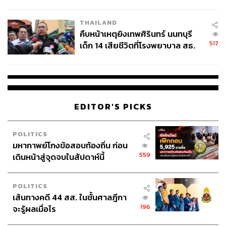
สอบปมขโมยปืนปู่ก่อเหตุ
THAILAND
คืบหน้าเหตุยิงเทพศิรินทร์ นนทบุรี
517
เด็ก 14 เสียชีวิตที่โรงพยาบาล สธ.
ยืนยันครูเสียชีวิต 5 ราย เจ็บ 22
ราย
EDITOR'S PICKS
POLITICS
มหากาพย์โกงข้อสอบท้องถิ่น ก่อน
559
เดินหน้าสู่จุดจบในสัปดาห์นี้
POLITICS
เส้นทางคดี 44 สส. ในชั้นศาลฎีกา
196
จะรู้ผลเมื่อไร