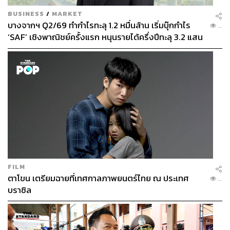
BUSINESS
/
MARKET
บางจากฯ Q2/69 ทำกำไรทะลุ 1.2 หมื่นล้าน เริ่มบุ๊กกำไร
...
‘SAF’ เชิงพาณิชย์ครั้งแรก หนุนรายได้ครึ่งปีทะลุ 3.2 แสน
ล้าน
FILM
ตาโขน เตรียมฉายที่เทศกาลภาพยนตร์ไทย ณ ประเทศ
...
บราซิล