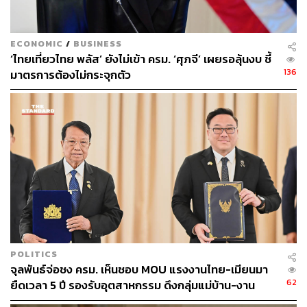
ECONOMIC
/
BUSINESS
‘ไทยเที่ยวไทย พลัส’ ยังไม่เข้า ครม. ‘ศุภจี’ เผยรอลุ้นงบ ชี้
136
มาตรการต้องไม่กระจุกตัว
POLITICS
จุลพันธ์จ่อชง ครม. เห็นชอบ MOU แรงงานไทย-เมียนมา
62
ยืดเวลา 5 ปี รองรับอุตสาหกรรม ดึงกลุ่มแม่บ้าน-งาน
อิสระเข้าสู่ระบบประกันสังคม