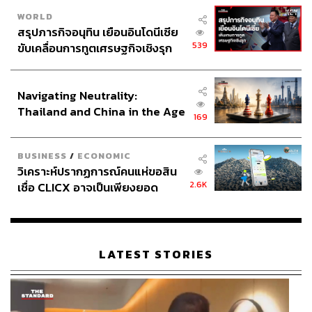
WORLD
สรุปภารกิจอนุทิน เยือนอินโดนีเซีย
539
ขับเคลื่อนการทูตเศรษฐกิจเชิงรุก
ประกาศหุ้นส่วนยุทธศาสตร์ไทย –
อินโดนีเซีย
Navigating Neutrality:
Thailand and China in the Age
169
of a New Global Order
BUSINESS
/
ECONOMIC
วิเคราะห์ปรากฏการณ์คนแห่ขอสิน
2.6K
เชื่อ CLICX อาจเป็นเพียงยอด
ภูเขาน้ำแข็ง ของปัญหาหนี้ครัว
เรือนไทยที่ถูกซุกไว้
LATEST STORIES