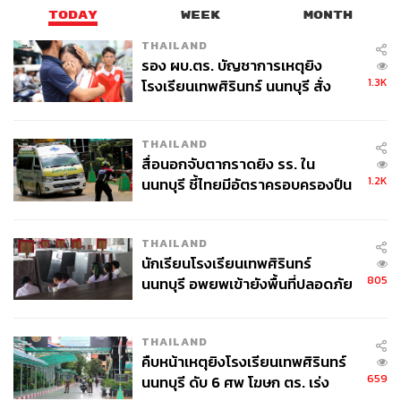
TODAY
WEEK
MONTH
THAILAND
รอง ผบ.ตร. บัญชาการเหตุยิง
1.3K
โรงเรียนเทพศิรินทร์ นนทบุรี สั่ง
ค้นหา 2 รอบยืนยันไร้คนติดค้าง พบ
ศพปู่-ย่าที่บ้านพักผู้ก่อเหตุ
THAILAND
สื่อนอกจับตากราดยิง รร. ใน
1.2K
นนทบุรี ชี้ไทยมีอัตราครอบครองปืน
สูงในระดับต้นของภูมิภาค
THAILAND
นักเรียนโรงเรียนเทพศิรินทร์
805
นนทบุรี อพยพเข้ายังพื้นที่ปลอดภัย
ชั่วคราว หลังเหตุใช้อาวุธปืนภายใน
โรงเรียนคลี่คลาย
THAILAND
คืบหน้าเหตุยิงโรงเรียนเทพศิรินทร์
659
นนทบุรี ดับ 6 ศพ โฆษก ตร. เร่ง