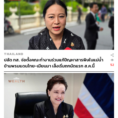
1.8K
THAILAND
ปลัด ทส. จ่อตั้งคณะทำงานร่วมแก้ปัญหาสารพิษในแม่น้ำ
ABOUT THE AUTHOR
52
ข้ามพรมแดนไทย-เมียนมา เล็งเริ่มถกนัดแรก ส.ค.นี้
THE STANDARD TEAM
กองบรรณาธิการ THE STANDARD