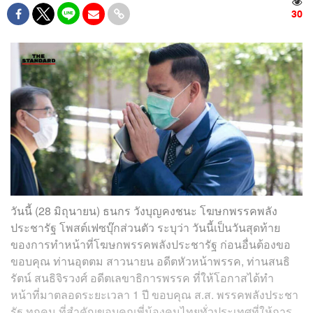
30
วันนี้ (28 มิถุนายน) ธนกร วังบุญคงชนะ โฆษกพรรคพลัง
ประชารัฐ โพสต์เฟซบุ๊กส่วนตัว ระบุว่า วันนี้เป็นวันสุดท้าย
ของการทำหน้าที่โฆษกพรรคพลังประชารัฐ ก่อนอื่นต้องขอ
ขอบคุณ ท่านอุตตม สาวนายน อดีตหัวหน้าพรรค, ท่านสนธิ
รัตน์ สนธิจิรวงศ์ อดีตเลขาธิการพรรค ที่ให้โอกาสได้ทำ
หน้าที่มาตลอดระยะเวลา 1 ปี ขอบคุณ ส.ส. พรรคพลังประชา
รัฐ ทุกคน ที่สำคัญขอบคุณพี่น้องคนไทยทั่วประเทศที่ให้การ