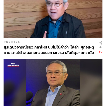
POLITICS
สุรเดชวิจารณ์รมว.กลาโหม ปมไม่ใช้คำว่า ‘ไล่ล่า’ ผู้ก่อเหตุ
60
ชายแดนใต้ เสนอทบทวนแนวทางเจรจาสันติสุข-ยกระดับ
มาตรการชายแดน