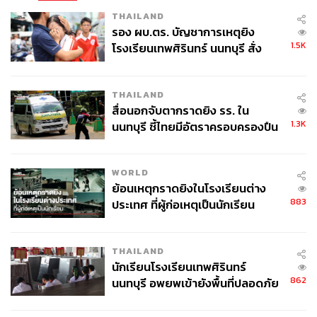
THAILAND
รอง ผบ.ตร. บัญชาการเหตุยิง
1.5K
โรงเรียนเทพศิรินทร์ นนทบุรี สั่ง
ค้นหา 2 รอบยืนยันไร้คนติดค้าง พบ
ศพปู่-ย่าที่บ้านพักผู้ก่อเหตุ
THAILAND
สื่อนอกจับตากราดยิง รร. ใน
1.3K
นนทบุรี ชี้ไทยมีอัตราครอบครองปืน
สูงในระดับต้นของภูมิภาค
WORLD
ย้อนเหตุกราดยิงในโรงเรียนต่าง
883
ประเทศ ที่ผู้ก่อเหตุเป็นนักเรียน
THAILAND
นักเรียนโรงเรียนเทพศิรินทร์
862
นนทบุรี อพยพเข้ายังพื้นที่ปลอดภัย
ชั่วคราว หลังเหตุใช้อาวุธปืนภายใน
โรงเรียนคลี่คลาย