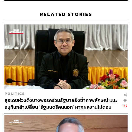
TAGS:
ธนกร วังบุญคงชนะ
การเมือง
พรรคพลังประชารัฐ
RELATED STORIES
30
ABOUT THE AUTHOR
POLITICS
THE STANDARD TEAM
สุรเดชห่วงดึงบางพรรคร่วมรัฐบาลยิ่งซ้ำภาพลักษณ์ แนะ
กองบรรณาธิการ THE STANDARD
157
อนุทินกล้าเปลี่ยน ‘รัฐมนตรีคนนอก’ หากผลงานไม่ตอบ
โจทย์ เปิดทางคนเก่งช่วยประเทศ