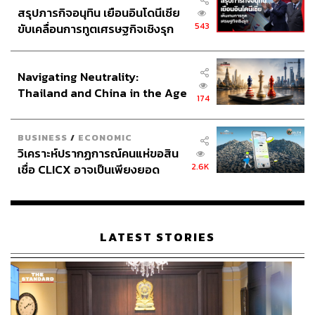
สรุปภารกิจอนุทิน เยือนอินโดนีเซีย
543
ขับเคลื่อนการทูตเศรษฐกิจเชิงรุก
ประกาศหุ้นส่วนยุทธศาสตร์ไทย –
อินโดนีเซีย
Navigating Neutrality:
Thailand and China in the Age
174
of a New Global Order
BUSINESS
/
ECONOMIC
วิเคราะห์ปรากฏการณ์คนแห่ขอสิน
2.6K
เชื่อ CLICX อาจเป็นเพียงยอด
ภูเขาน้ำแข็ง ของปัญหาหนี้ครัว
เรือนไทยที่ถูกซุกไว้
LATEST STORIES