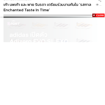
เก้า นพเก้า และ พาย รินรดา เตรียมร่วมงานกันใน ‘รสกาล
...
Enchanted Taste In Time’
SPORT
adidas เปิดตัว Adizero EVO SL EXO คอลเล็กชันพิเศษ
...
รับฤดูกาล College Football