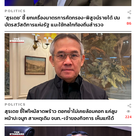
POLITICS
‘สุรเดช’ ชี้ ยกเครื่องมาตรการคัดกรอง-พิสูจน์รายได้ ปม
86
บัตรสวัสดิการแห่งรัฐ แนะใช้กลไกท้องถิ่นสำรวจ
POLITICS
สุรเดช ชี้ไฟไหม้ลาดพร้าว ตอกย้ำไม่เคยล้อมคอก แค่ลูบ
224
หน้าปะจมูก สาเหตุเดิม จนท.-เจ้าของกิจการ เห็นแก่ได้