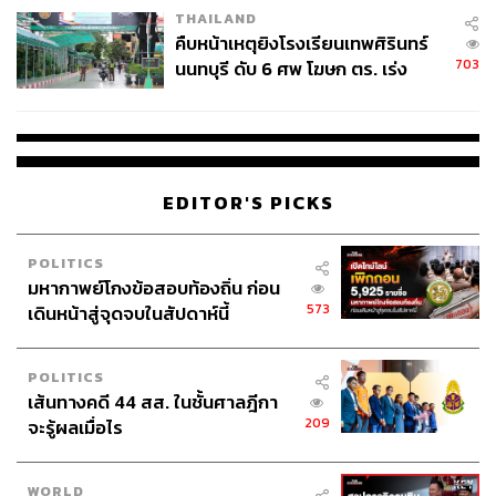
THAILAND
คืบหน้าเหตุยิงโรงเรียนเทพศิรินทร์
703
นนทบุรี ดับ 6 ศพ โฆษก ตร. เร่ง
สอบปมขโมยปืนปู่ก่อเหตุ
EDITOR'S PICKS
POLITICS
มหากาพย์โกงข้อสอบท้องถิ่น ก่อน
573
เดินหน้าสู่จุดจบในสัปดาห์นี้
POLITICS
เส้นทางคดี 44 สส. ในชั้นศาลฎีกา
209
จะรู้ผลเมื่อไร
WORLD