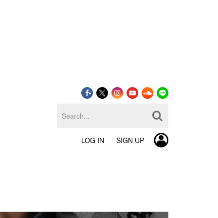
LOG IN
SIGN UP