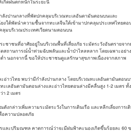
ให้เกิดฝนตกหนักในระยะนี้
้กำลังปานกลางที่พัดปกคลุมบริเวณทะเลอันดามันตอนบนและ
ียงใต้พัดนำความชื้นจากทะเลจีนใต้เข้ามาปกคลุมประเทศไทยต
กคลุมบริเวณประเทศเวียดนามตอนบน
าชนที่อาศัยอยู่ในบริเวณพื้นที่เสี่ยงภัย ระมัดระวังอันตรายจา
กิดสถานการณ์น้ำท่วมฉับพลันและน้ำป่าไหลหลาก โดยเฉพาะอย่างย
ลุ่มต่ำ นอกจากนี้ ขอให้ประชาชนดูแลรักษาสุขภาพเนื่องจากสภาพ
ละอ่าวไทย พบว่ามีกำลังปานกลาง โดยบริเวณทะเลอันดามันตอนบ
เลอันดามันตอนล่างและอ่าวไทยตอนล่างมีคลื่นสูง 1-2 เมตร ทั้งน
ว่า 2 เมตร
วณดังกล่าวเพิ่มความระมัดระวังในการเดินเรือ และหลีกเลี่ยงการเด
เพื่อความปลอดภัย
ละปริมณฑล คาดการณ์ว่าจะมีฝนฟ้าคะนองเกิดขึ้นร้อยละ 60 