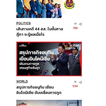
POLITICS
196
เส้นทางคดี 44 สส. ในชั้นศาล
ฎีกา จะรู้ผลเมื่อไร
WORLD
539
สรุปภารกิจอนุทิน เยือน
อินโดนีเซีย ขับเคลื่อนการทูต
เศรษฐกิจเชิงรุก ประกาศหุ้น
ส่วนยุทธศาสตร์ไทย –