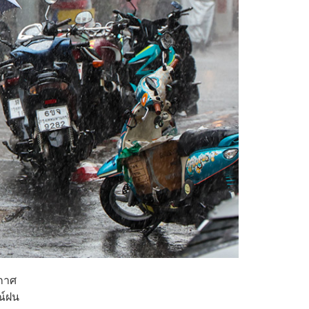
กาศ
ณ์ฝน