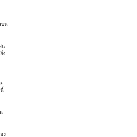
อนบน
กฝน
ิ่ง
น
ี้
ิน
ของ