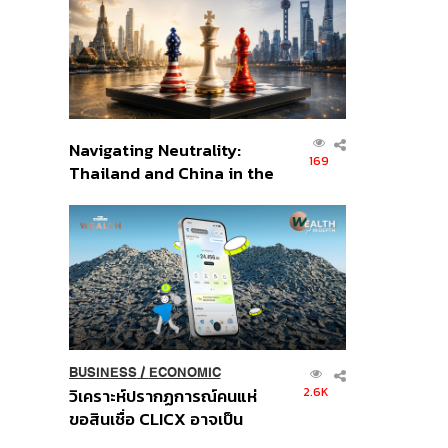
อินโดนีเซีย
Navigating Neutrality:
169
Thailand and China in the
Age of a New Global
Order
BUSINESS
/
ECONOMIC
2.6K
วิเคราะห์ปรากฏการณ์คนแห่
ขอสินเชื่อ CLICX อาจเป็น
เพียงยอดภูเขาน้ำแข็ง ของ