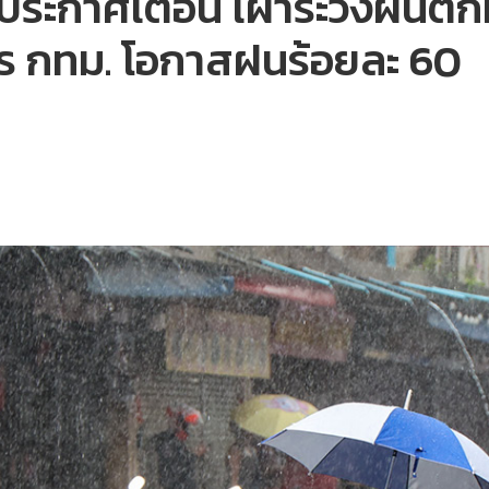
ประกาศเตือน เฝ้าระวังฝนตกห
มตร กทม. โอกาสฝนร้อยละ 60