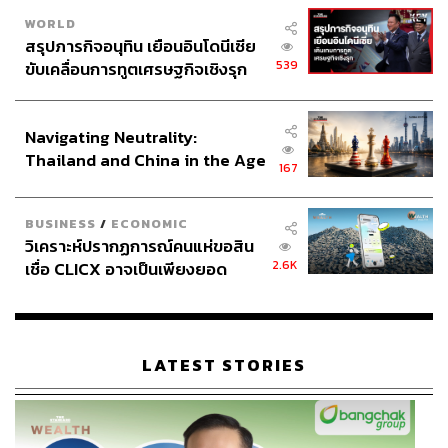
WORLD
สรุปภารกิจอนุทิน เยือนอินโดนีเซีย
539
ขับเคลื่อนการทูตเศรษฐกิจเชิงรุก
ประกาศหุ้นส่วนยุทธศาสตร์ไทย –
อินโดนีเซีย
Navigating Neutrality:
Thailand and China in the Age
167
of a New Global Order
BUSINESS
/
ECONOMIC
วิเคราะห์ปรากฏการณ์คนแห่ขอสิน
2.6K
เชื่อ CLICX อาจเป็นเพียงยอด
ภูเขาน้ำแข็ง ของปัญหาหนี้ครัว
เรือนไทยที่ถูกซุกไว้
LATEST STORIES