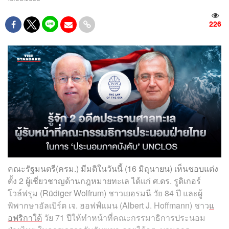
226
คณะรัฐมนตรี(ครม.) มีมติในวันนี้ (16 มิถุนายน) เห็นชอบแต่ง
ตั้ง 2 ผู้เชี่ยวชาญด้านกฎหมายทะเล ได้แก่ ศ.ดร. รูดิเกอร์
โวล์ฟรุม (Rüdiger Wolfrum) ชาวเยอรมนี วัย 84 ปี และผู้
พิพากษาอัลเบิร์ต เจ. ฮอฟฟ์แมน (Albert J. Hoffmann) ชาว
แ
อฟริกาใต้
วัย 71 ปีให้ทำหน้าที่คณะกรรมาธิการประนอม