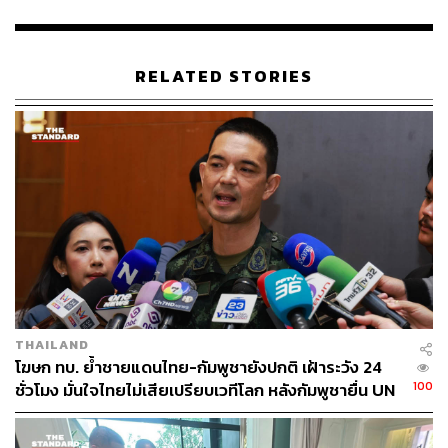
RELATED STORIES
THAILAND
โฆษก ทบ. ย้ำชายแดนไทย-กัมพูชายังปกติ เฝ้าระวัง 24
100
ชั่วโมง มั่นใจไทยไม่เสียเปรียบเวทีโลก หลังกัมพูชายื่น UN
รับรอง MOU43
อ้างอิง :