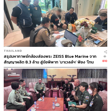
https://legal.un.org/avl/pdf/ls/Wolfrum_bio_E.pdf
https://web.archive.org/web/20200811123410/https://
www.itlos.org/en/the-tribunal/members/judge-albert-j-
hoffmann/
TAGS:
Germany
Cambodia
South Africa
UNCLOS
THAILAND
สรุปมหากาพย์กล้องส่องพระ ZEISS Blue Marine จาก
810
สัญญาผลิต 8.3 ล้าน สู่ข้อพิพาท ‘มาเวลล์ฯ’ ฟ้อง ‘โทน
บางแค’ ผิดนัดจ่ายหนี้-แอบระบุแบรนด์
226
ABOUT THE AUTHOR