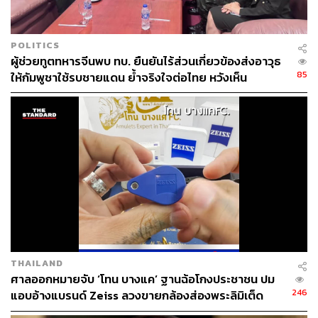
วิโรจน์ เลิศจิตต์ธรรม
Senior Content Creator กองข่าวต่างประเทศ
THE STANDARD
POLITICS
ผู้ช่วยทูตทหารจีนพบ ทบ. ยืนยันไร้ส่วนเกี่ยวข้องส่งอาวุธ
85
ให้กัมพูชาใช้รบชายแดน ย้ำจริงใจต่อไทย หวังเห็น
ทางออกสันติวิธี
THAILAND
ศาลออกหมายจับ ‘โทน บางแค’ ฐานฉ้อโกงประชาชน ปม
246
แอบอ้างแบรนด์ Zeiss ลวงขายกล้องส่องพระลิมิเต็ด