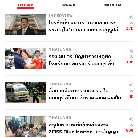
TODAY
WEEK
MONTH
INTERVIEW
ไขรหัสตั้ง ผบ.ตร. ‘ความสามารถ
2.7K
vs อาวุโส’ และอนาคตการปฏิรูปสี
กากี กับ พล.ต.อ. เอก อังสนานนท์
THAILAND
รอง ผบ.ตร. บัญชาการเหตุยิง
1.3K
โรงเรียนเทพศิรินทร์ นนทบุรี สั่ง
ค้นหา 2 รอบยืนยันไร้คนติดค้าง พบ
ศพปู่-ย่าที่บ้านพักผู้ก่อเหตุ
THAILAND
สื่อนอกจับตากราดยิง รร. ใน
1.1K
นนทบุรี ชี้ไทยมีอัตราครอบครองปืน
สูงในระดับต้นของภูมิภาค
THAILAND
สรุปมหากาพย์กล้องส่องพระ
808
ZEISS Blue Marine จากสัญญา