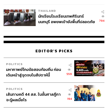
ผลิต 8.3 ล้าน สู่ข้อพิพาท ‘มา
เวลล์ฯ’ ฟ้อง ‘โทน บางแค’ ผิดนัด
THAILAND
จ่ายหนี้-แอบระบุแบรนด์
นักเรียนโรงเรียนเทพศิรินทร์
794
นนทบุรี อพยพเข้ายังพื้นที่ปลอดภัย
ชั่วคราว หลังเหตุใช้อาวุธปืนภายใน
โรงเรียนคลี่คลาย
EDITOR'S PICKS
POLITICS
มหากาพย์โกงข้อสอบท้องถิ่น ก่อน
559
เดินหน้าสู่จุดจบในสัปดาห์นี้
POLITICS
เส้นทางคดี 44 สส. ในชั้นศาลฎีกา
194
จะรู้ผลเมื่อไร