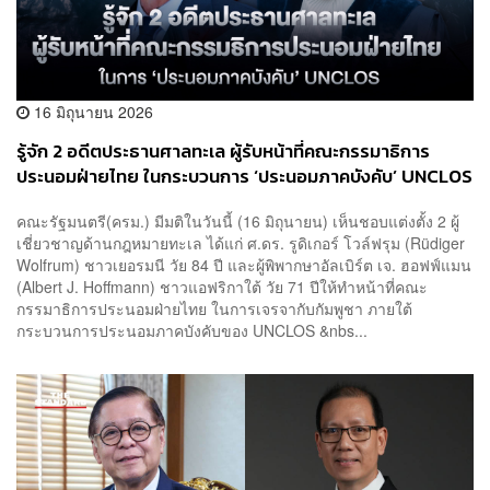
16 มิถุนายน 2026
รู้จัก 2 อดีตประธานศาลทะเล ผู้รับหน้าที่คณะกรรมาธิการ
ประนอมฝ่ายไทย ในกระบวนการ ‘ประนอมภาคบังคับ’ UNCLOS
คณะรัฐมนตรี(ครม.) มีมติในวันนี้ (16 มิถุนายน) เห็นชอบแต่งตั้ง 2 ผู้
เชี่ยวชาญด้านกฎหมายทะเล ได้แก่ ศ.ดร. รูดิเกอร์ โวล์ฟรุม (Rüdiger
Wolfrum) ชาวเยอรมนี วัย 84 ปี และผู้พิพากษาอัลเบิร์ต เจ. ฮอฟฟ์แมน
(Albert J. Hoffmann) ชาวแอฟริกาใต้ วัย 71 ปีให้ทำหน้าที่คณะ
กรรมาธิการประนอมฝ่ายไทย ในการเจรจากับกัมพูชา ภายใต้
กระบวนการประนอมภาคบังคับของ UNCLOS &nbs...