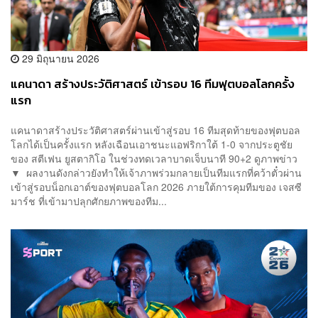
29 มิถุนายน 2026
แคนาดา สร้างประวัติศาสตร์ เข้ารอบ 16 ทีมฟุตบอลโลกครั้ง
แรก
แคนาดาสร้างประวัติศาสตร์ผ่านเข้าสู่รอบ 16 ทีมสุดท้ายของฟุตบอล
โลกได้เป็นครั้งแรก หลังเฉือนเอาชนะแอฟริกาใต้ 1-0 จากประตูชัย
ของ สตีเฟน ยูสตากิโอ ในช่วงทดเวลาบาดเจ็บนาที 90+2 ดูภาพข่าว
▼ ผลงานดังกล่าวยังทำให้เจ้าภาพร่วมกลายเป็นทีมแรกที่คว้าตั๋วผ่าน
เข้าสู่รอบน็อกเอาต์ของฟุตบอลโลก 2026 ภายใต้การคุมทีมของ เจสซี
มาร์ช ที่เข้ามาปลุกศักยภาพของทีม...