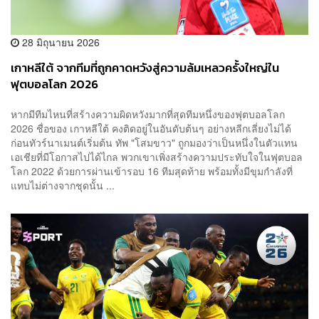
28 มิถุนายน 2026
เกาหลีใต้ จากทีมที่ถูกคาดหวังสู่ความล้มเหลวครั้งใหญ่ใน
ฟุตบอลโลก 2026
หากมีทีมไหนที่สร้างความผิดหวังมากที่สุดทีมหนึ่งของฟุตบอลโลก
2026 ชื่อของ เกาหลีใต้ คงติดอยู่ในอันดับต้นๆ อย่างหลีกเลี่ยงไม่ได้
ก่อนทัวร์นาเมนต์เริ่มต้น ทัพ "โสมขาว" ถูกมองว่าเป็นหนึ่งในตัวแทน
เอเชียที่มีโอกาสไปได้ไกล พวกเขาเพิ่งสร้างความประทับใจในฟุตบอล
โลก 2022 ด้วยการผ่านเข้ารอบ 16 ทีมสุดท้าย พร้อมทั้งมีขุมกำลังที่
แทบไม่ต่างจากชุดนั้น ...