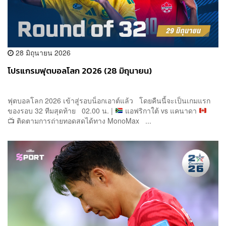
28 มิถุนายน 2026
โปรแกรมฟุตบอลโลก 2026 (28 มิถุนายน)
ฟุตบอลโลก 2026 เข้าสู่รอบน็อกเอาต์แล้ว โดยคืนนี้จะเป็นเกมแรก
ของรอบ 32 ทีมสุดท้าย 02.00 น. |
แอฟริกาใต้ vs แคนาดา
📺
ติดตามการถ่ายทอดสดได้ทาง MonoMax ...