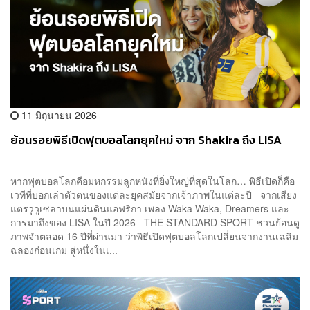
11 มิถุนายน 2026
ย้อนรอยพิธีเปิดฟุตบอลโลกยุคใหม่ จาก Shakira ถึง LISA
หากฟุตบอลโลกคือมหกรรมลูกหนังที่ยิ่งใหญ่ที่สุดในโลก… พิธีเปิดก็คือ
เวทีที่บอกเล่าตัวตนของแต่ละยุคสมัยจากเจ้าภาพในแต่ละปี จากเสียง
แตรวูวูเซลาบนแผ่นดินแอฟริกา เพลง Waka Waka, Dreamers และ
การมาถึงของ LISA ในปี 2026 THE STANDARD SPORT ชวนย้อนดู
ภาพจำตลอด 16 ปีที่ผ่านมา ว่าพิธีเปิดฟุตบอลโลกเปลี่ยนจากงานเฉลิม
ฉลองก่อนเกม สู่หนึ่งในเ...