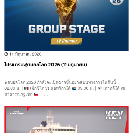
11 มิถุนายน 2026
โปรแกรมฟุตบอลโลก 2026 (11 มิถุนายน)
ฟุตบอลโลก 2026 กำลังจะเปิดฉากขึ้นอย่างเป็นทางการในคืนนี้
02.00 น. |
เม็กซิโก vs แอฟริกาใต้
09.00 น. |
เกาหลีใต้ vs
สาธารณรัฐเช็ก
...