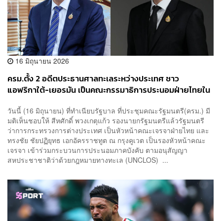
16 มิถุนายน 2026
ครม.ตั้ง 2 อดีตประธานศาลทะเลระหว่างประเทศ ชาว
แอฟริกาใต้-เยอรมัน เป็นคณะกรรมาธิการประนอมฝ่ายไทยใน
การเจรจา UNCLOS ‘สีหศักดิ์​-ทรงชัย’ นำทีมเจรจา
วันนี้ (16 มิถุนายน) ที่ทำเนียบรัฐบาล ที่ประชุมคณะรัฐมนตรี(ครม.) มี
มติเห็นชอบให้ สีหศักดิ์​ พวงเกตุแก้ว รองนายกรัฐมนตรีแล้วรัฐมนตรี
ว่าการกระทรวงการต่างประเทศ เป็นหัวหน้าคณะเจรจาฝ่ายไทย และ
ทรงชัย ชัยปฏิยุทธ​ เอกอัครราชทูต​ ณ​ กรุงคูเวต เป็นรองหัวหน้าคณะ
เจรจา เข้าร่วมกระบวนการประนอมภาคบังคับ ตามอนุสัญญา
สหประชาชาติว่าด้วยกฎหมายทางทะเล (UNCLOS) ...