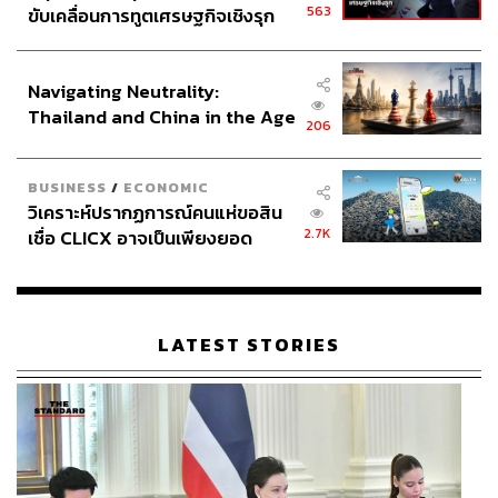
563
ขับเคลื่อนการทูตเศรษฐกิจเชิงรุก
ประกาศหุ้นส่วนยุทธศาสตร์ไทย –
อินโดนีเซีย
Navigating Neutrality:
Thailand and China in the Age
206
of a New Global Order
BUSINESS
/
ECONOMIC
วิเคราะห์ปรากฏการณ์คนแห่ขอสิน
2.7K
เชื่อ CLICX อาจเป็นเพียงยอด
ภูเขาน้ำแข็ง ของปัญหาหนี้ครัว
เรือนไทยที่ถูกซุกไว้
LATEST STORIES