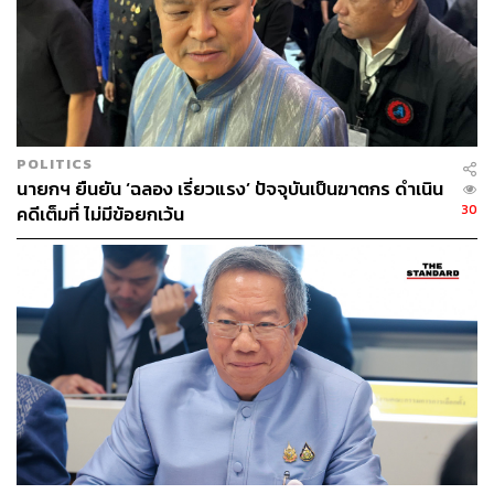
ประยุทธ์ จันทร์โอชา
นายกรัฐมนตรี
การเมืองไทย
POLITICS
นายกฯ ยืนยัน ‘ฉลอง เรี่ยวแรง’ ปัจจุบันเป็นฆาตกร ดำเนิน
2.3K
30
คดีเต็มที่ ไม่มีข้อยกเว้น
ABOUT THE AUTHOR
THE STANDARD TEAM
กองบรรณาธิการ THE STANDARD