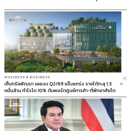
BUSINESS
/
BUSINESS
เซ็นทรัลพัฒนา เผยงบ Q2/69 แข็งแกร่ง รายได้ทะลุ 1.3
...
หมื่นล้าน กำไรโต 10% ดันพอร์ตศูนย์การค้า-ที่พักอาศัยโต
ยกแผง