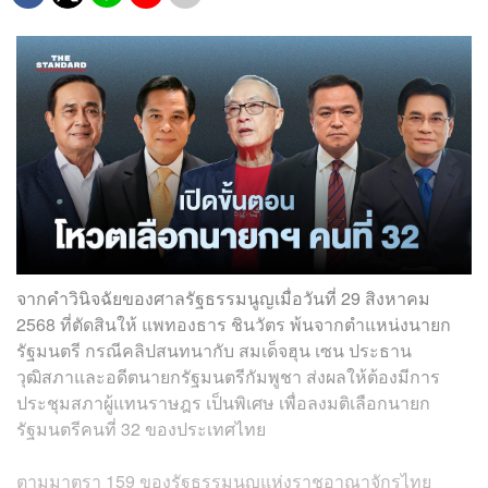
จากคำวินิจฉัยของศาลรัฐธรรมนูญเมื่อวันที่ 29 สิงหาคม
2568 ที่ตัดสินให้ แพทองธาร ชินวัตร พ้นจากตำแหน่งนายก
รัฐมนตรี กรณีคลิปสนทนากับ สมเด็จฮุน เซน ประธาน
วุฒิสภาและอดีตนายกรัฐมนตรีกัมพูชา ส่งผลให้ต้องมีการ
ประชุมสภาผู้แทนราษฎร เป็นพิเศษ เพื่อลงมติเลือกนายก
รัฐมนตรีคนที่ 32 ของประเทศไทย
ตามมาตรา 159 ของรัฐธรรมนูญแห่งราชอาณาจักรไทย