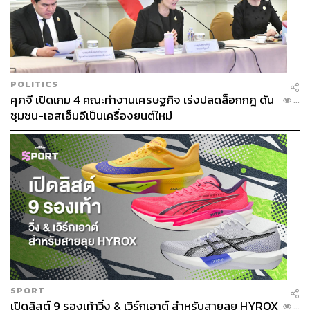
POLITICS
ศุภจี เปิดเกม 4 คณะทำงานเศรษฐกิจ เร่งปลดล็อกกฎ ดัน
...
ชุมชน-เอสเอ็มอีเป็นเครื่องยนต์ใหม่
SPORT
เปิดลิสต์ 9 รองเท้าวิ่ง & เวิร์กเอาต์ สำหรับสายลุย HYROX
...