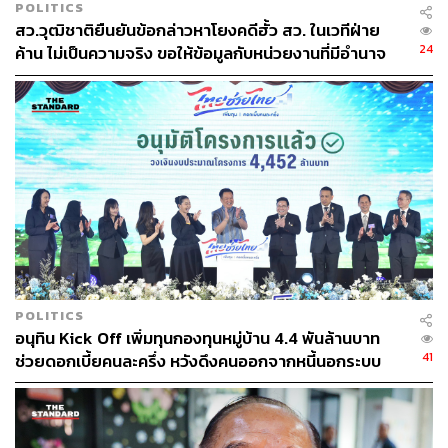
POLITICS
สว.วุฒิชาติยืนยันข้อกล่าวหาโยงคดีฮั้ว สว. ในเวทีฝ่าย
24
ค้าน ไม่เป็นความจริง ขอให้ข้อมูลกับหน่วยงานที่มีอำนาจ
เท่านั้น
POLITICS
อนุทิน Kick Off เพิ่มทุนกองทุนหมู่บ้าน 4.4 พันล้านบาท
41
ช่วยดอกเบี้ยคนละครึ่ง หวังดึงคนออกจากหนี้นอกระบบ