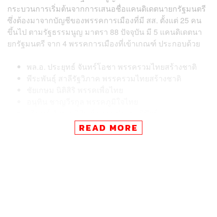
กระบวนการเริ่มต้นจากการเสนอชื่อแคนดิเดตนายกรัฐมนตรี
ซึ่งต้องมาจากบัญชีของพรรคการเมืองที่มี สส. ตั้งแต่ 25 คน
ขึ้นไป ตามรัฐธรรมนูญ มาตรา 88 ปัจจุบัน มี 5 แคนดิเดตนา
ยกรัฐมนตรี จาก 4 พรรคการเมืองที่เข้าเกณฑ์ ประกอบด้วย
พล.อ. ประยุทธ์ จันทร์โอชา พรรครวมไทยสร้างชาติ
พีระพันธุ์ สาลีรัฐวิภาค พรรครวมไทยสร้างชาติ
ชัยเกษม นิติสิริ พรรคเพื่อไทย
อนุทิน ชาญวีรกูล พรรคภูมิใจไทย
จุรินทร์ ลักษณวิศิษฏ์ พรรคประชาธิปัตย์
READ MORE
และผู้ที่ถูกเสนอชื่อจะต้องได้รับการรับรองจาก สส. อย่างน้อย
50 คน ก่อนจะเข้าสู่ขั้นตอนการลงมติในรัฐสภา
สำหรับขั้นตอนการลงมติเลือกนายกรัฐมนตรี จะเป็นการลง
คะแนนโดยเปิดเผย ด้วยวิธีการขานชื่อ สส. ตามลำดับตัว
อักษร ให้ออกเสียงเป็นรายบุคคล ซึ่งผู้ที่จะได้รับเลือกให้ดำรง
ตำแหน่งนายกรัฐมนตรีคนที่ 32 จะต้องได้รับคะแนนเสียงเห็น