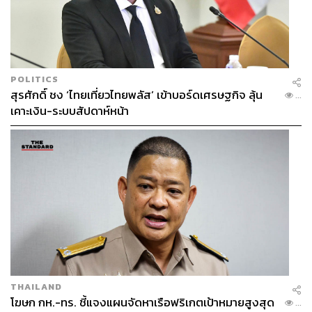
POLITICS
สุรศักดิ์ ชง ‘ไทยเที่ยวไทยพลัส’ เข้าบอร์ดเศรษฐกิจ ลุ้น
...
เคาะเงิน-ระบบสัปดาห์หน้า
THAILAND
โฆษก กห.-ทร. ชี้แจงแผนจัดหาเรือฟริเกตเป้าหมายสูงสุด
...