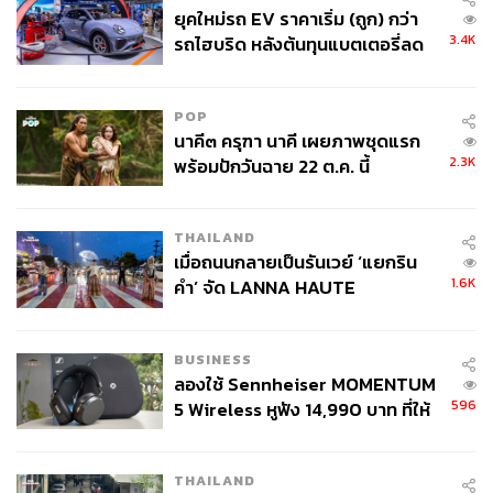
ยุคใหม่รถ EV ราคาเริ่ม (ถูก) กว่า
3.4K
รถไฮบริด หลังต้นทุนแบตเตอรี่ลด
ลง - จีนแห่บุกตลาดเกิดใหม่
POP
นาคี๓ ครุฑา นาคี เผยภาพชุดแรก
2.3K
พร้อมปักวันฉาย 22 ต.ค. นี้
THAILAND
เมื่อถนนกลายเป็นรันเวย์ ‘แยกริน
1.6K
คำ’ จัด LANNA HAUTE
COUTURE กลางสายฝน
BUSINESS
ลองใช้ Sennheiser MOMENTUM
596
5 Wireless หูฟัง 14,990 บาท ที่ให้
ผู้ใช้ถอดเปลี่ยนแบตเองได้ ก่อนกฎ
EU บังคับปีหน้า
THAILAND