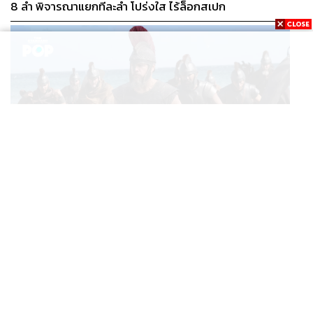
8 ลำ พิจารณาแยกทีละลำ โปร่งใส ไร้ล็อกสเปก
FILM
The Odyssey กวาดรายได้ทั่วโลกทะลุ 1 พันล้านดอลลาร์
...
แล้ว