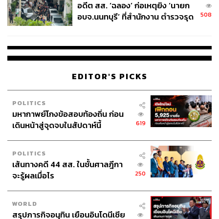
อดีต สส. ‘ฉลอง’ ก่อเหตุยิง ‘นายก
508
อบจ.นนทบุรี’ ที่สำนักงาน ตำรวจรุด
ลงพื้นที่
EDITOR'S PICKS
POLITICS
มหากาพย์โกงข้อสอบท้องถิ่น ก่อน
619
เดินหน้าสู่จุดจบในสัปดาห์นี้
POLITICS
เส้นทางคดี 44 สส. ในชั้นศาลฎีกา
250
จะรู้ผลเมื่อไร
WORLD
สรุปภารกิจอนุทิน เยือนอินโดนีเซีย