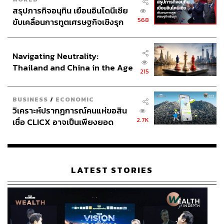
สรุปภารกิจอนุทิน เยือนอินโดนีเซีย
568
ขับเคลื่อนการทูตเศรษฐกิจเชิงรุก
ประกาศหุ้นส่วนยุทธศาสตร์ไทย –
อินโดนีเซีย
Navigating Neutrality:
Thailand and China in the Age
215
of a New Global Order
BUSINESS
/
ECONOMIC
วิเคราะห์ปรากฏการณ์คนแห่ขอสิน
2.7K
เชื่อ CLICX อาจเป็นเพียงยอด
ภูเขาน้ำแข็ง ของปัญหาหนี้ครัว
เรือนไทยที่ถูกซุกไว้
LATEST STORIES