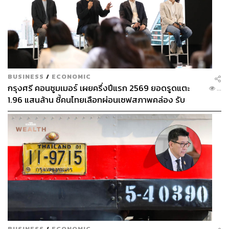
BUSINESS
/
ECONOMIC
กรุงศรี คอนซูมเมอร์ เผยครึ่งปีแรก 2569 ยอดรูดแตะ
...
1.96 แสนล้าน ชี้คนไทยเลือกผ่อนเซฟสภาพคล่อง รับ
เศรษฐกิจผันผวนฉุดผลประกอบการพลาดเป้า
BUSINESS
/
ECONOMIC