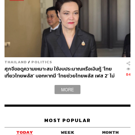
นอกจากนี้ ยังเพิ่มความร่วมมือในประเด็นการค้ายุคใหม่ อาทิ
สิ่งแวดล้อม การพัฒนาวิสาหกิจขนาดกลาง ขนาดย่อม และ
รายย่อย (MSMEs) การรักษาความต่อเนื่องของห่วงโซ่
อุปทาน และการเข้าถึงสินค้าจำเป็นในช่วงวิกฤต
นอกจากนี้ การเข้าเป็นสมาชิกความตกลงว่าด้วยการอุดหนุน
ประมงภายใต้ WTO ซึ่งมีสาระสำคัญ คือ การห้ามอุดหนุนแก่
ผู้ประกอบการที่ทำการประมงผิดกฎหมาย ขาดการรายงาน
THAILAND
/
POLITICS
หรือไร้การควบคุม (IUU Fishing) จะช่วยให้ไทยสามารถ
ศุภจีขอดูความเหมาะสม ใช้งบประมาณหรือเงินกู้ ‘ไทย
84
เที่ยวไทยพลัส’ บอกหากมี ‘ไทยช่วยไทยพลัส เฟส 2’ ไม่
รักษาความยั่งยืนของทรัพยากรสัตว์น้ำทางทะเลและสิ่ง
จำเป็นต้องออกพร้อมกัน
แวดล้อม และช่วยสร้างความเป็นธรรมในการแข่งขันให้แก่
ชาวประมงและผู้ประกอบการไทย
MORE
สามารถติดตาม THE STANDARD WEALTH
ผ่านแอปพลิเคชันต่างๆ ที่คุณสะดวกหรือใช้งานอยู่แล้วได้เลย
MOST POPULAR
TODAY
WEEK
MONTH