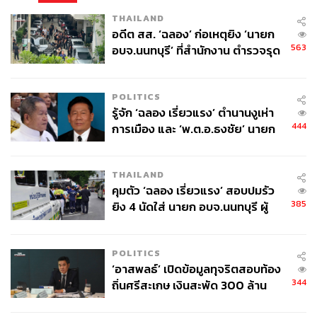
THAILAND
อดีต สส. ‘ฉลอง’ ก่อเหตุยิง ‘นายก
TAGS:
กระทรวงพาณิชย์
Bhutan
ศุภจี สุธรรมพันธุ์
WTO
563
อบจ.นนทบุรี’ ที่สำนักงาน ตำรวจรุด
EFTA
ลงพื้นที่
องค์การเพื่อความร่วมมือทางเศรษฐกิจและการพัฒนา
(OECD)
POLITICS
รองนายกรัฐมนตรี
ความตกลงการค้าเสรี (FTA)
รู้จัก ‘ฉลอง เรี่ยวแรง’ ตำนานงูเห่า
444
การเมือง และ ‘พ.ต.อ.ธงชัย’ นายก
อบจ. นนทบุรี หลายสมัย บุคคล
สำคัญในเหตุยิง
THAILAND
คุมตัว ‘ฉลอง เรี่ยวแรง’ สอบปมรัว
385
ยิง 4 นัดใส่ นายก อบจ.นนทบุรี ผู้
ว่าฯ ลงพื้นที่ตรวจสอบเร่งหาสาเหตุ
216
POLITICS
‘อาสพลธ์’ เปิดข้อมูลทุจริตสอบท้อง
ABOUT THE AUTHOR
344
ถิ่นศรีสะเกษ เงินสะพัด 300 ล้าน
จ่อขยายผลรื้อคดีทั่วประเทศ
เสาวลักษณ์ เขตสูงเนิน