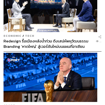
ECONOMIC
/
TECH
Redesign รื้อเมืองหลังน้ำท่วม ดึงเสน่ห์พหุวัฒนธรรม
...
Branding ‘หาดใหญ่’ สู่เวอร์ชันใหม่บนแผนที่อาเซียน