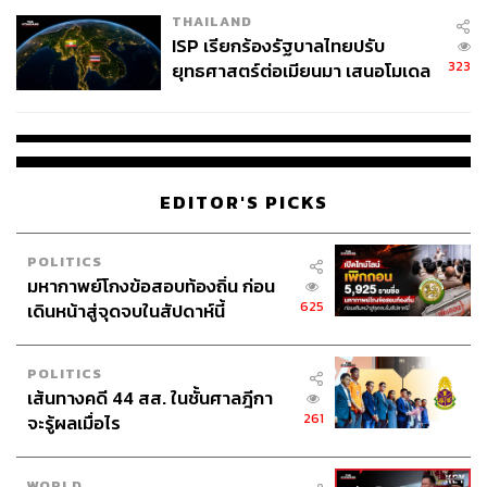
Content Creator THE STANDARD WEALTH
THAILAND
ISP เรียกร้องรัฐบาลไทยปรับ
323
ยุทธศาสตร์ต่อเมียนมา เสนอโมเดล
‘3 ระเบียง’ รับมือภัยคุกคามข้าม
แดน
EDITOR'S PICKS
POLITICS
มหากาพย์โกงข้อสอบท้องถิ่น ก่อน
625
เดินหน้าสู่จุดจบในสัปดาห์นี้
POLITICS
เส้นทางคดี 44 สส. ในชั้นศาลฎีกา
261
จะรู้ผลเมื่อไร
WORLD