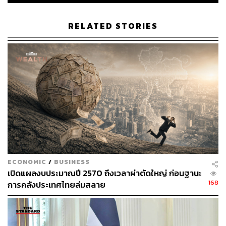
ก้าวสำคัญในการจัดทำ FTA ของไทยเนื่องจากเป็น FTA ฉบับ
แรกที่ไทยจัดทำกับกลุ่มประเทศในยุโรป EFTA เป็นกลุ่ม
RELATED STORIES
ประเทศที่มีกําลังซื้อสูง และจะยกเว้นภาษีนําเข้าสินค้าจำนวน
มากให้กับไทยทันทีเมื่อความตกลงมีผลบังคับใช้ทำให้ไทยจะ
ได้ประโยชน์ในการขยายโอกาสส่งออกสินค้าและบริการ
หลายอย่างที่ไทยมีศักยภาพ
นอกจากนี้ EFTA มีความโดดเด่นด้านเทคโนโลยีและ
นวัตกรรม และให้ความสำคัญกับสิ่งแวดล้อมและความยั่งยืน
การค้าการลงทุนกับ EFTA จะช่วยให้มีการถ่ายทอด
เทคโนโลยีและกระตุ้นให้ผู้ประกอบการไทยต้องยกระดับ
คุณภาพมาตรฐานสินค้าและกระบวนการผลิตให้ได้
มาตรฐานสากล ซึ่งจะเป็นรากฐานสำคัญในการเปิดประตูการ
ค้ากับ EU ที่ไทยกำลังเจรจา FTA อยู่ รวมถึงช่วยเตรียมความ
ECONOMIC
/
BUSINESS
เปิดแผลงบประมาณปี 2570 ถึงเวลาผ่าตัดใหญ่ ก่อนฐานะ
พร้อมของไทยสู่การเข้าเป็นสมาชิก OECD ในอนาคต
168
การคลังประเทศไทยล่มสลาย
FTA ไทย-ภูฏาน เปิดประตูค้าเอเชียใต้