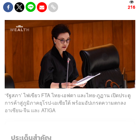
216
‘รัฐสภา’ ไฟเขียว FTA ไทย-เอฟตา และไทย-ภูฏาน เปิดประตู
การค้าสู่ภูมิภาคยุโรป-เอเชียใต้ พร้อมอัปเกรดความตกลง
อาเซียน-จีน และ ATIGA
ประเด็นสำคัญ