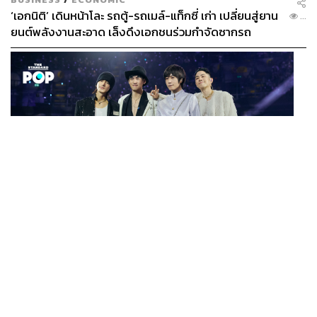
‘เอกนิติ’ เดินหน้าโละ รถตู้-รถเมล์-แท็กซี่ เก่า เปลี่ยนสู่ยาน
...
ยนต์พลังงานสะอาด เล็งดึงเอกชนร่วมกำจัดซากรถ
MUSIC
F FOREVER IN BANGKOK คอนเสิร์ตสุดยิ่งใหญ่ของ
...
ตำนานรักแรกแห่งเอเชีย