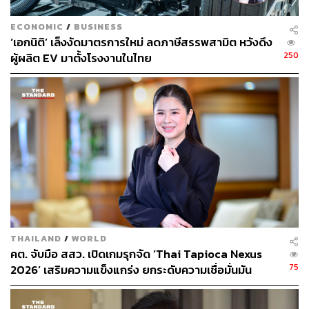
ศุภจี เพิ่มเติมว่า ส่วนการยกระดับความตกลง ACFTA
เป็นการยกระดับกฎระเบียบและความร่วมมือทางเศรษฐกิจให้
ECONOMIC
/
BUSINESS
ทันสมัยและเอื้อต่อการดำเนินธุรกิจมากขึ้น โดยครอบคลุม
‘เอกนิติ’ เล็งงัดมาตรการใหม่ ลดภาษีสรรพสามิต หวังดึง
การปรับปรุงกฎเกณฑ์ด้านพิธีการศุลกากร มาตรฐานสินค้า
250
ผู้ผลิต EV มาตั้งโรงงานในไทย
เกษตรและอุตสาหกรรม ความร่วมมือทางเศรษฐกิจและ
วิชาการ รวมถึงการเพิ่มบทใหม่อีก 5 บท
ได้แก่ เศรษฐกิจดิจิทัล เศรษฐกิจสีเขียว การแข่งขันและการ
คุ้มครองผู้บริโภค ความเชื่อมโยงของห่วงโซ่อุปทาน และ
การส่งเสริม MSMEs ซึ่งจะช่วยเพิ่มประสิทธิภาพการค้า ลด
ต้นทุนทางธุรกิจ และสร้างโอกาสใหม่ให้ผู้ประกอบการไทย
เพิ่มมูลค่าสินค้าและขยายโอกาสทางการค้าไปยังตลาดโลก
ได้มากขึ้น
สำหรับการปรับปรุงความตกลง ATIGA จะมุ่งยกระดับการ
THAILAND
/
WORLD
อำนวยความสะดวกทางการค้า ลดอุปสรรคที่มิใช่ภาษี ส่ง
คต. จับมือ สสว. เปิดเกมรุกจัด ‘Thai Tapioca Nexus
เสริมการใช้เทคโนโลยีดิจิทัลในกระบวนการทางการค้า เพิ่ม
75
2026’ เสริมความแข็งแกร่ง ยกระดับความเชื่อมั่นมัน
ความโปร่งใสในการกำกับดูแล และจัดทำกลไกแก้ไขปัญหา
สำปะหลังไทยในตลาดโลก
อุปสรรคทางการค้าที่มีประสิทธิภาพมากยิ่งขึ้น