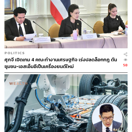
ส่วน FTA ไทย-ภูฏาน ทั้งสองฝ่ายจะยกเว้นอากรนำเข้าทันที
เมื่อความตกลงมีผลใช้บังคับ สำหรับสินค้าส่งออกสำคัญของ
ไทยที่คาดว่าจะได้รับประโยชน์ อาทิ ยานยนต์และชิ้นส่วน น้ำ
ผลไม้ ผลไม้อบแห้ง เส้นหมี่กึ่งสำเร็จรูป อาหารปรุงแต่ง สิ่งทอ
และเครื่องแต่งกาย เคมีภัณฑ์ เครื่องใช้ไฟฟ้า วัสดุก่อสร้าง
ตลอดจนเทคโนโลยีและอุปกรณ์ที่เป็นมิตรต่อสิ่งแวดล้อม
POLITICS
ศุภจี เปิดเกม 4 คณะทำงานเศรษฐกิจ เร่งปลดล็อกกฎ ดัน
นอกจากนี้ ยังช่วยให้ผู้ประกอบการไทยมีทางเลือกในการเข้า
58
ชุมชน-เอสเอ็มอีเป็นเครื่องยนต์ใหม่
ถึงวัตถุดิบจากภูฏานมากขึ้น ซึ่งจะช่วยลดต้นทุนการผลิต และ
เสริมสร้างขีดความสามารถในการ แข่งขันของภาค
อุตสาหกรรมไทย รวมทั้งขยายโอกาสทางการค้าและการ
ลงทุนของไทยสู่ภูมิภาคเอเชียใต้
รุกเศรษฐกิจดิจิทัล เศรษฐกิจสีเขียว