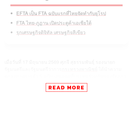
EFTA เป็น FTA ฉบับแรกที่ไทยจัดทำกับยุโรป
FTA ไทย-ภูฏาน เปิดประตูค้าเอเชียใต้
รุกเศรษฐกิจดิจิทัล เศรษฐกิจสีเขียว
เมื่อวันที่ 17 มิถุนายน 2569 ศุภจี สุธรรมพันธุ์ รองนายก
รัฐมนตรีและรัฐมนตรีว่าการ
กระทรวงพาณิชย์
ได้นำความ
ตกลงทางการค้า 5 ฉบับ เสนอต่อที่ประชุมร่วมกันของรัฐสภา
ครั้งที่ 3 (สมัยสามัญประจำปีครั้งที่หนึ่ง) เป็นพิเศษ เพื่อ
READ MORE
พิจารณาให้ความเห็นชอบ โดยเป็นความตกลงการค้าเสรี
(FTA) 2 ฉบับ ได้แก่
FTA ไทย-สมาคมการค้าเสรีแห่งยุโรป (European Free
Trade Association: EFTA หรือ เอฟตา)
FTA ไทย-ภูฏาน