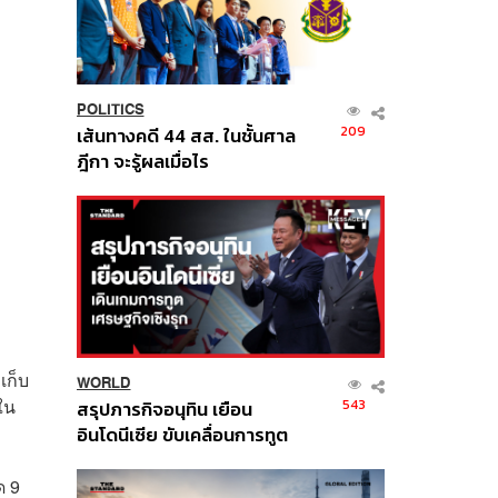
POLITICS
209
เส้นทางคดี 44 สส. ในชั้นศาล
ฎีกา จะรู้ผลเมื่อไร
เก็บ
WORLD
ใน
543
สรุปภารกิจอนุทิน เยือน
อินโดนีเซีย ขับเคลื่อนการทูต
เศรษฐกิจเชิงรุก ประกาศหุ้น
ส่วนยุทธศาสตร์ไทย –
ด 9