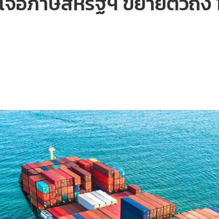
้เจอภาษีสหรัฐฯ ขยายตัวถึง 1