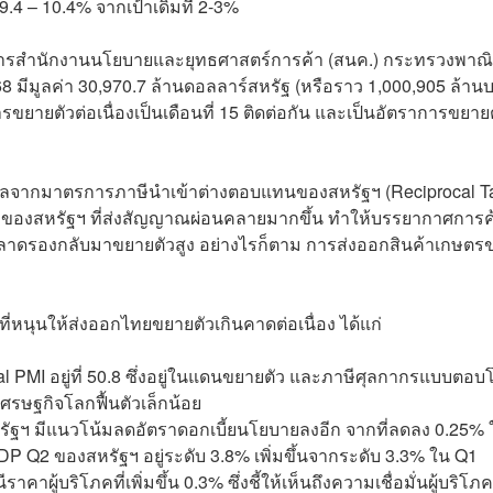
9.4 – 10.4% จากเป้าเดิมที่ 2-3%
ำนวยการสำนักงานนโยบายและยุทธศาสตร์การค้า (สนค.) กระทรวงพาณิ
 มีมูลค่า 30,970.7 ล้านดอลลาร์สหรัฐ (หรือราว 1,000,905 ล้าน
ารขยายตัวต่อเนื่องเป็นเดือนที่ 15 ติดต่อกัน และเป็นอัตราการขยาย
ป็นผลจากมาตรการภาษีนำเข้าต่างตอบแทนของสหรัฐฯ (Reciprocal Tar
าของสหรัฐฯ ที่ส่งสัญญาณผ่อนคลายมากขึ้น ทำให้บรรยากาศการค
ตลาดรองกลับมาขยายตัวสูง อย่างไรก็ตาม การส่งออกสินค้าเกษตร
ัยที่หนุนให้ส่งออกไทยขยายตัวเกินคาดต่อเนื่อง ได้แก่
al PMI อยู่ที่ 50.8 ซึ่งอยู่ในแดนขยายตัว และภาษีศุลกากรแบบตอบโ
้เศรษฐกิจโลกฟื้นตัวเล็กน้อย
สหรัฐฯ มีแนวโน้มลดอัตราดอกเบี้ยนโยบายลงอีก จากที่ลดลง 0.25% 
GDP Q2 ของสหรัฐฯ อยู่ระดับ 3.8% เพิ่มขึ้นจากระดับ 3.3% ใน Q1
าคาผู้บริโภคที่เพิ่มขึ้น 0.3% ซึ่งชี้ให้เห็นถึงความเชื่อมั่นผู้บริโภค