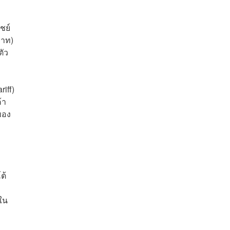
ชย์
บาท)
ตัว
iff)
้า
ของ
ต้
ใน