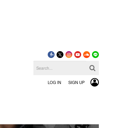
LOG IN
SIGN UP