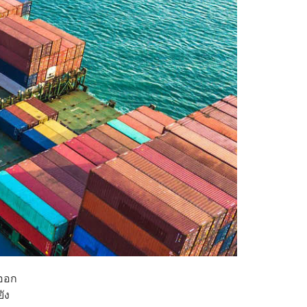
งออก
ัง