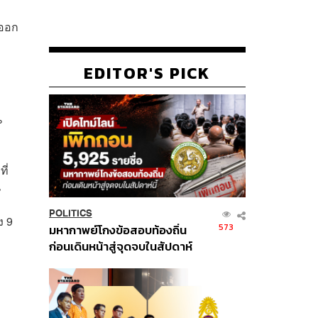
งออก
EDITOR'S PICK
%
ี่
%
POLITICS
ง 9
573
มหากาพย์โกงข้อสอบท้องถิ่น
ก่อนเดินหน้าสู่จุดจบในสัปดาห์
นี้