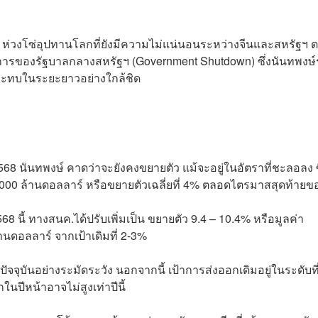
ับ ห่วงโซ่อุปทานโลกที่ยังมีความไม่แน่นอนระหว่างจีนและสหรัฐฯ
ารของรัฐบาลกลางสหรัฐฯ (Government Shutdown) ซึ่งนันทพงษ์
กระทบในระยะยาวอย่างใกล้ชิด
8 นันทพงษ์ คาดว่าจะยังคงขยายตัว แม้จะอยู่ในอัตราที่ชะลอลง ซ
,000 ล้านดอลลาร์ หรือขยายตัวเฉลี่ยที่ 4% ตลอดไตรมาสสุดท้ายขอ
ี้ ทางสนค.ได้ปรับเพิ่มเป็น ขยายตัว 9.4 – 10.4% หรือมูลค่า
นดอลลาร์ จากเป้าเดิมที่ 2-3%
บันอย่างระมัดระวัง นอกจากนี้ เป้าการส่งออกเดิมอยู่ในระดับที่
ในปีหน้าอาจไม่สูงเท่าปีนี้