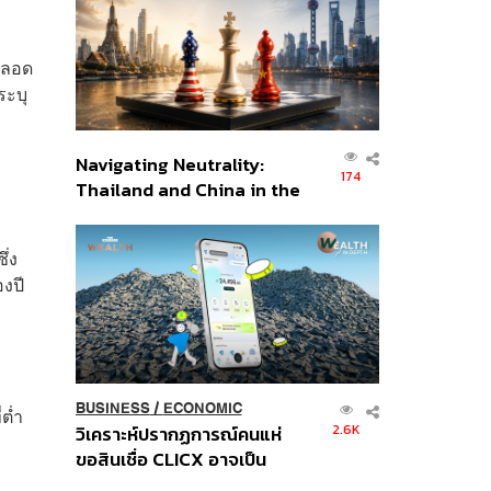
อินโดนีเซีย
 ตลอด
ระบุ
Navigating Neutrality:
174
Thailand and China in the
Age of a New Global
Order
ึ่ง
งปี
BUSINESS
/
ECONOMIC
ต่ำ
2.6K
วิเคราะห์ปรากฏการณ์คนแห่
ขอสินเชื่อ CLICX อาจเป็น
เพียงยอดภูเขาน้ำแข็ง ของ