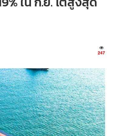
9% ใน ก.ย. โตสูงสุด
247