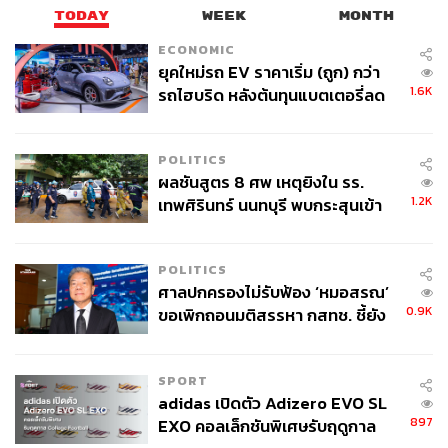
TODAY
WEEK
MONTH
ECONOMIC
ยุคใหม่รถ EV ราคาเริ่ม (ถูก) กว่า
1.6K
รถไฮบริด หลังต้นทุนแบตเตอรี่ลด
ลง - จีนแห่บุกตลาดเกิดใหม่
POLITICS
ผลชันสูตร 8 ศพ เหตุยิงใน รร.
1.2K
เทพศิรินทร์ นนทบุรี พบกระสุนเข้า
จุดสำคัญ ‘ศีรษะ-หน้าอก’ ครูถูกยิง
4 นัด จากระยะไกล
POLITICS
ศาลปกครองไม่รับฟ้อง ‘หมอสรณ’
0.9K
ขอเพิกถอนมติสรรหา กสทช. ชี้ยัง
ไม่ใช่ผู้เดือดร้อนเสียหาย
SPORT
adidas เปิดตัว Adizero EVO SL
897
EXO คอลเล็กชันพิเศษรับฤดูกาล