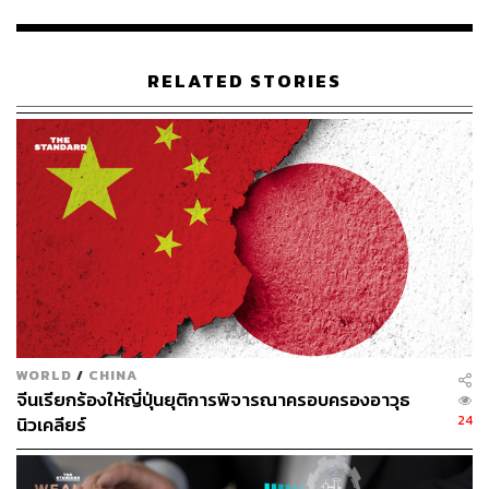
นักเดินทางรุ่นใหม่ในปี 2568 ที่สะท้อนถึงการเปลี่ยนแปลง
แนวคิดเดิม จากที่เคยวางแผนทริปใหญ่ปีละครั้ง กำลังเปลี่ยน
ไปสู่การเที่ยวแบบ ‘ทริปสั้น’ แต่มีความถี่สูงขึ้น
RELATED STORIES
ข้อมูลระบุว่า เกือบ 50% ของนักเดินทาง Gen Z ชาวไทย
นิยมวางแผนและจองกิจกรรมล่วงหน้าน้อยกว่าสองเดือน โดย
18% จองล่วงหน้าเพียง 4-7 วันก่อนออกเดินทาง พฤติกรรมนี้
สะท้อนถึงการเปิดรับความยืดหยุ่น การตัดสินใจแบบฉับพลัน
และความนิยมในการจองแบบนาทีสุดท้ายที่เพิ่มมากขึ้น
“เทรนด์ที่เกิดขึ้นทำให้เราเห็นว่า นักเดินทางรุ่นใหม่มองการ
เดินทางไปต่างประเทศเป็นกิจกรรมไลฟ์สไตล์ที่เข้าถึงได้ง่าย
ขึ้นและเกิดขึ้นได้บ่อยครั้งโดยไม่ต้องใช้ระยะเวลานานเกิน
ไป”
WORLD
/
CHINA
จีนเรียกร้องให้ญี่ปุ่นยุติการพิจารณาครอบครองอาวุธ
ดังนั้นโปรแกรมการเดินทางไม่จำเป็นต้องยาวนานเป็น 10 วัน
24
นิวเคลียร์
แต่เป็นทริปสั้นเพียง 4 วัน 3 คืนก็เพียงพอ แต่กระจายความถี่
ให้มีทริปสั้นๆ แบบนี้ตลอดทั้งปี เป็นการแบ่งเวลาไปชาร์ตพลัง
ที่อาจจะตอบโจทย์วัฒนธรรมการทำงานสมัยใหม่มากกว่า