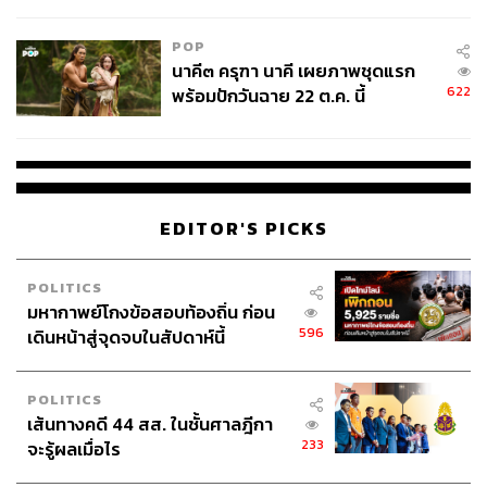
College Football
POP
นาคี๓ ครุฑา นาคี เผยภาพชุดแรก
622
พร้อมปักวันฉาย 22 ต.ค. นี้
EDITOR'S PICKS
POLITICS
มหากาพย์โกงข้อสอบท้องถิ่น ก่อน
596
เดินหน้าสู่จุดจบในสัปดาห์นี้
POLITICS
เส้นทางคดี 44 สส. ในชั้นศาลฎีกา
233
จะรู้ผลเมื่อไร