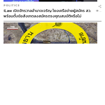
POLITICS
iLaw เปิดจักรวาลอำนาจเจริญ โยงเครือข่ายผู้สมัคร สว.
...
พร้อมตั้งข้อสังเกตลงสมัครตรงคุณสมบัติหรือไม่
THAILAND
รอง ผบช. ภ.1 เผย เก็บพยานหลักฐานเกี่ยวกับผู้ก่อเหตุยิง
...
ในโรงเรียนไปตรวจสอบทั้งหมดแล้ว