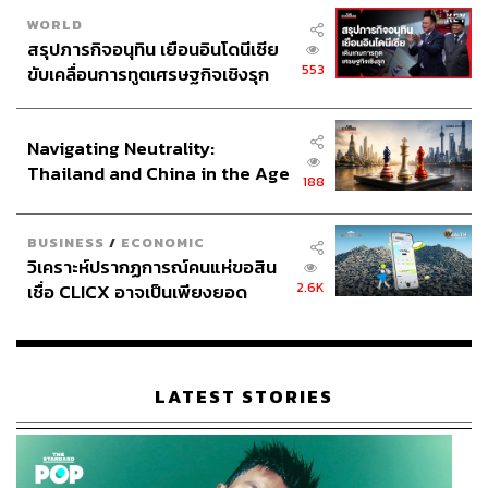
WORLD
สรุปภารกิจอนุทิน เยือนอินโดนีเซีย
553
ขับเคลื่อนการทูตเศรษฐกิจเชิงรุก
ประกาศหุ้นส่วนยุทธศาสตร์ไทย –
อินโดนีเซีย
Navigating Neutrality:
Thailand and China in the Age
188
of a New Global Order
BUSINESS
/
ECONOMIC
วิเคราะห์ปรากฏการณ์คนแห่ขอสิน
2.6K
เชื่อ CLICX อาจเป็นเพียงยอด
ภูเขาน้ำแข็ง ของปัญหาหนี้ครัว
เรือนไทยที่ถูกซุกไว้
LATEST STORIES