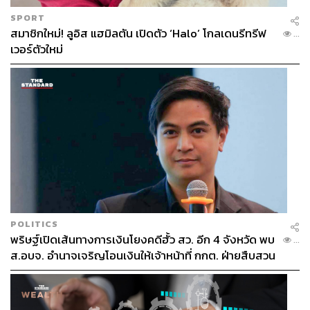
SPORT
สมาชิกใหม่! ลูอิส แฮมิลตัน เปิดตัว ‘Halo’ โกลเดนรีทรีฟ
...
เวอร์ตัวใหม่
POLITICS
พริษฐ์เปิดเส้นทางการเงินโยงคดีฮั้ว สว. อีก 4 จังหวัด พบ
...
ส.อบจ. อำนาจเจริญโอนเงินให้เจ้าหน้าที่ กกต. ฝ่ายสืบสวน