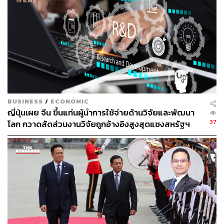
การลางานยาว ๆ ครั้งเดียวต่อปี
สำหรับจุดหมายปลายทางยอดนิยม ญี่ปุ่นยังคงครองตำแหน่ง
อันดับหนึ่งที่นักท่องเที่ยวชาวไทยให้ความสนใจ โดยมี
โตเกียวและโอซาก้าเป็นเมืองที่มียอดจองกิจกรรมสูงที่สุด
ในขณะเดียวกัน ประเทศจีนถือเป็นจุดหมายปลายทางที่มีการ
เติบโตอย่างน่าสนใจ โดยในปี 2568 Klook พบว่ายอดการใช้
BUSINESS
/
ECONOMIC
จ่ายของนักท่องเที่ยวไทยในจีนเติบโตเพิ่มขึ้นในระดับเลขสาม
ญี่ปุ่นเผย จีน ขึ้นแท่นผู้นำการใช้จ่ายด้านวิจัยและพัฒนา
หลัก และความต้องการเดินทางไปจีนของคนรุ่นใหม่เพิ่มขึ้น
37
โลก กวาดสัดส่วนงานวิจัยถูกอ้างอิงสูงสุดแซงสหรัฐฯ
ถึง 7 เท่าเมื่อเทียบกับปีก่อนหน้า
ภาพ:
Yellow_man / Shutterstock
สามารถติดตาม THE STANDARD WEALTH
ผ่านแอปพลิเคชันต่างๆ ที่คุณสะดวกหรือใช้งานอยู่แล้วได้เลย