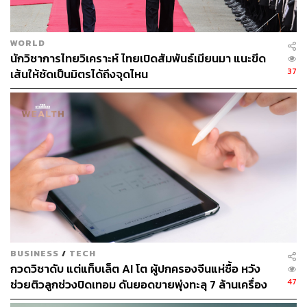
WORLD
TAGS:
นักท่องเที่ยว
การท่องเที่ยว
การลาพักร้อน
Gen Z
นักวิชาการไทยวิเคราะห์ ไทยเปิดสัมพันธ์เมียนมา แนะขีด
องค์การแรงงานระหว่างประเทศ (ILO)
Japan
37
เส้นให้ชัดเป็นมิตรได้ถึงจุดไหน
Klook
เศรษฐกิจไทย
China
คนไทย
Burnout Syndrome
การทำงาน
วัฒนธรรมองค์กร
1.2K
BUSINESS
/
TECH
กวดวิชาดับ แต่แท็บเล็ต AI โต ผู้ปกครองจีนแห่ซื้อ หวัง
ABOUT THE AUTHOR
47
ช่วยติวลูกช่วงปิดเทอม ดันยอดขายพุ่งทะลุ 7 ล้านเครื่อง
THE STANDARD WEALTH
สำนักข่าวเศรษฐกิจ ธุรกิจ และการลงทุน โดย